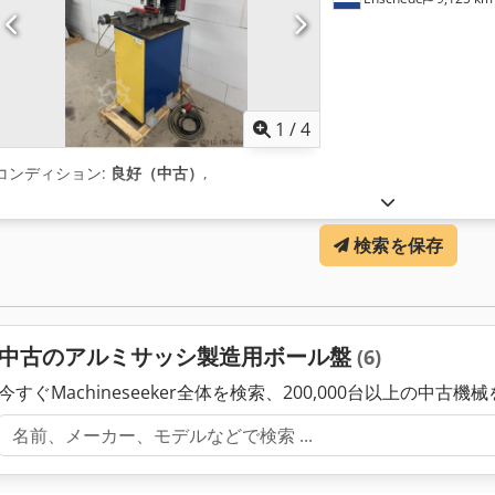
1
/
4
コンディション:
良好（中古）
,
検索を保存
中古のアルミサッシ製造用ボール盤
(6)
今すぐMachineseeker全体を検索、200,000台以上の中古機