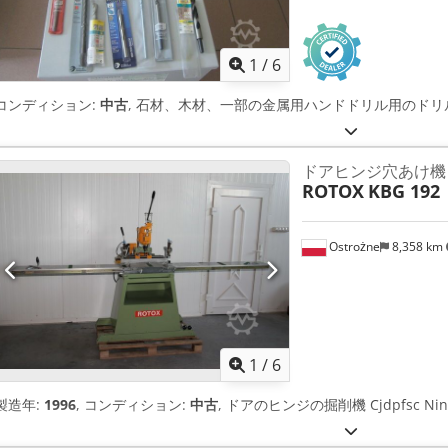
1
/
6
コンディション:
中古
, 石材、木材、一部の金属用ハンドドリル用のドリルビット C
ドアヒンジ穴あけ機
ROTOX
KBG 192
Ostrożne
8,358 km
1
/
6
製造年:
1996
, コンディション:
中古
, ドアのヒンジの掘削機 Cjdpfsc Nin D