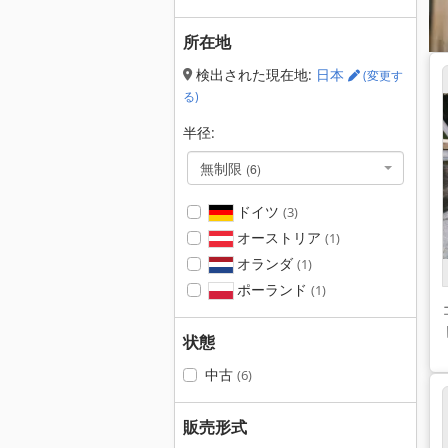
所在地
検出された現在地:
日本
(変更す
る)
半径:
無制限
(6)
ドイツ
(3)
オーストリア
(1)
オランダ
(1)
ポーランド
(1)
状態
中古
(6)
販売形式