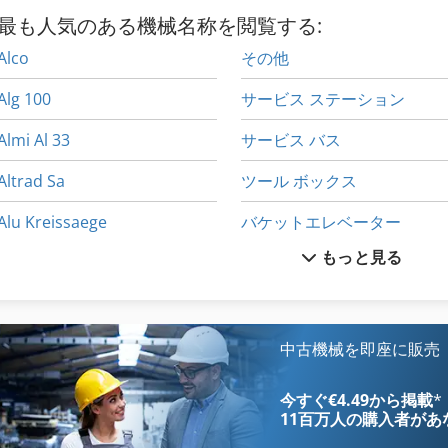
最も人気のある機械名称を閲覧する:
Alco
その他
Alg 100
サービス ステーション
Almi Al 33
サービス バス
Altrad Sa
ツール ボックス
Alu Kreissaege
バケットエレベーター
もっと見る
Alu Silo Ca 45 Cbm Vol
ミニショベル リースを提供してい
Alzmetall Ab
ロボットセル
Hsc 20 Linear
卓上 ボール盤
中古機械を即座に販売
International 433
卓上 旋盤
今すぐ€4.49から掲載
*
11百万人の購入者
があ