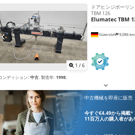
ドアヒンジボーリングマ
TBM 126
Elumatec
TBM 1
Gütersloh
9,086 k
1
/
6
コンディション:
中古
, 製造年:
1998
,
中古機械を即座に販売
今すぐ€4.49から掲載
*
11百万人の購入者
があ