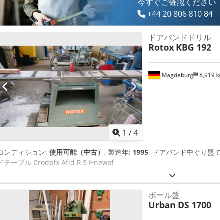
今すぐご確認ください
+44 20 806 810 84
ドアバンドドリル
Rotox
KBG 192
Magdeburg
8,919 
1
/
4
コンディション:
使用可能（中古）
, 製造年:
1995
, ドアバンド中ぐり盤 ロ
ドテーブル Crodpfx Afjd R S Hnewof
ボール盤
Urban
DS 1700