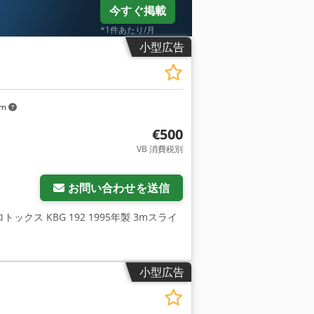
今すぐ掲載
*1件あたり/月
小型広告
km
€500
VB 消費税別
お問い合わせを送信
トックス KBG 192 1995年製 3mスライ
小型広告