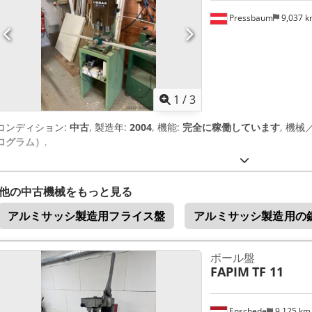
Pressbaum
9,037 
1
/
3
コンディション:
中古
, 製造年:
2004
, 機能:
完全に稼働しています
, 機械
ログラム）
,
他の中古機械をもっと見る
アルミサッシ製造用フライス盤
アルミサッシ製造用の
ボール盤
FAPIM
TF 11
Enschede
9,125 k