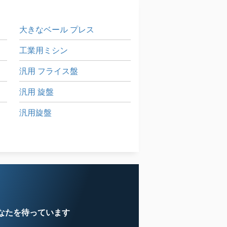
大きなベール プレス
工業用ミシン
汎用 フライス盤
汎用 旋盤
汎用旋盤
ます
産業用掃除機
自動ボール盤
なたを待っています