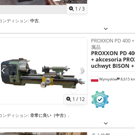
1
/
3
コンディション:
中古
,
PROXXON PD 400 
属品
PROXXON PD 400
+ akcesoria
PRO
uchwyt BISON +
Wymysłów
8,615 k
1
/
12
コンディション:
非常に良い（中古）
,