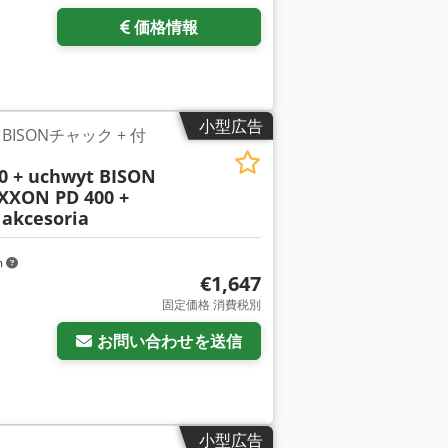
価格情報
小型広告
+ BISONチャック + 付
 + uchwyt BISON
XXON PD 400 +
 akcesoria
m
€1,647
固定価格 消費税別
お問い合わせを送信
小型広告