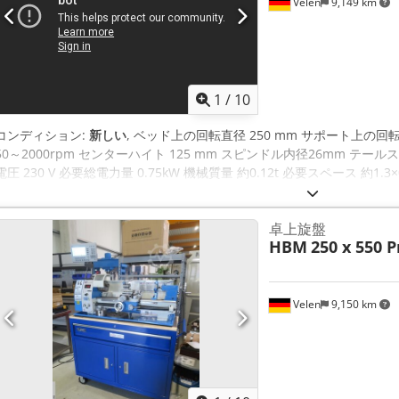
Velen
9,149 km
1
/
10
コンディション:
新しい
, ベッド上の回転直径 250 mm サポート上の回転直
50～2000rpm センターハイト 125 mm スピンドル内径26mm テール
電圧 230 V 必要総電力量 0.75kW 機械質量 約0.12t 必要スペース 約1.3
125mm。 4方向スチールホルダー チップトレイ、スプラッシュボード
クガード 工具箱、取扱説明書 Chsdskxhqnjpfx Akrja
卓上旋盤
HBM
250 x 550 P
Velen
9,150 km