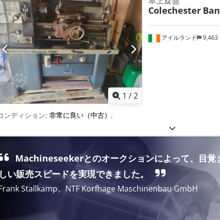
卓上旋盤
Colechester
Ban
アイルランド
9,463
1
/
2
コンディション:
非常に良い（中古）
,
Machineseekerとのオークションによって、目覚
しい販売スピードを実現できました。
Frank Stallkamp、NTF Korfhage Maschinenbau GmbH