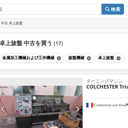
検索
中古 卓上旋盤
卓上旋盤 中古を買う
(17)
金属加工機械および工作機械
旋盤機械
卓上旋盤
ターニングマシン
COLCHESTER
Tr
Contamine-sur-Arve