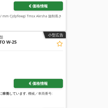
価格情報
 Cjdpfewgi Tmsx Akrsha 旋削長さ
小型広告
盤
TO W-25
価格情報
に稼働しています
, 機械／車両番号: