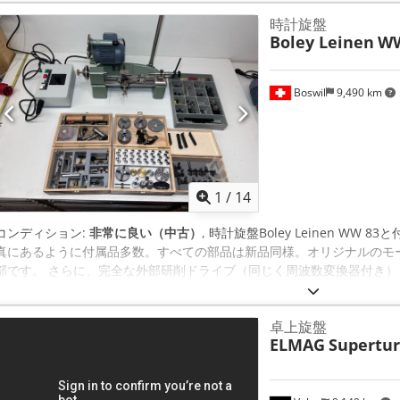
時計旋盤
Boley Leinen
WW
Boswil
9,490 km
1
/
14
コンディション:
非常に良い（中古）
, 時計旋盤Boley Leinen W
真にあるように付属品多数。すべての部品は新品同様。オリジナルのモ
部です。 さらに、完全な外部研削ドライブ（同じく周波数変換器付き）もあります。 
卓上旋盤
ELMAG
Supertur