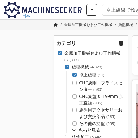
日本
金属加工機械および工作機械
旋盤機械
カテゴリー
金属加工機械および工作機械
(31,917)
旋盤機械
(4,328)
卓上旋盤
(17)
CNC旋削・フライスセ
ンター
(580)
CNC旋盤 0–199mm 加
工直径
(335)
旋盤用アクセサリーお
よび交換部品
(285)
その他の旋盤
(235)
もっと見る
板金加工
(5,442)