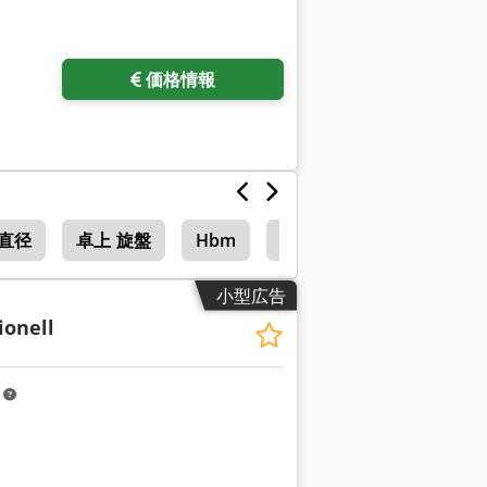
価格情報
工直径
卓上 旋盤
Hbm
Hbm 480
小型広告
ionell
m