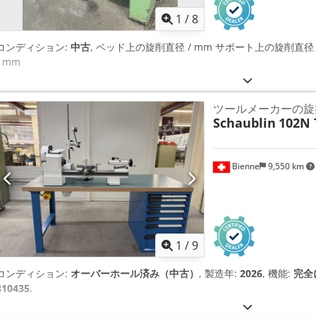
1
/
8
コンディション:
中古
, ベッド上の旋削直径 / mm サポート上の旋削直径 / mm
/ mm
ツールメーカーの旋
Schaublin
102N 
Bienne
9,550 km
1
/
9
コンディション:
オーバーホール済み（中古）
, 製造年:
2026
, 機能:
完全
310435
,