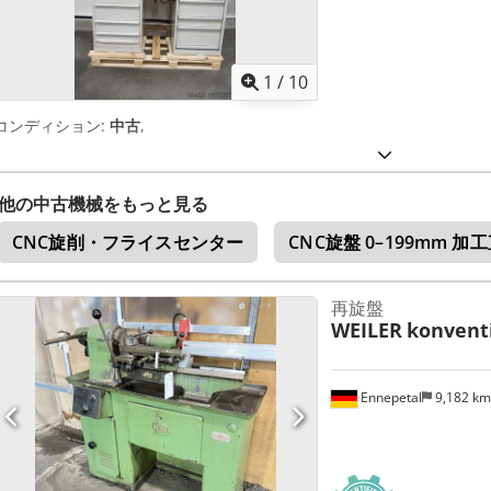
1
/
10
コンディション:
中古
,
他の中古機械をもっと見る
CNC旋削・フライスセンター
CNC旋盤 0–199mm 加
再旋盤
WEILER
konvent
Ennepetal
9,182 k