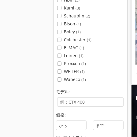
(5)
Kami
(3)
Schaublin
(2)
Bison
(1)
Boley
(1)
Colchester
(1)
ELMAG
(1)
Leinen
(1)
Proxxon
(1)
WEILER
(1)
Wabeco
(1)
モデル:
価格:
-