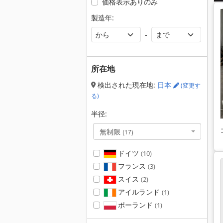
価格表示ありのみ
製造年:
-
所在地
検出された現在地:
日本
(変更す
る)
半径:
無制限
(17)
ドイツ
(10)
フランス
(3)
スイス
(2)
アイルランド
(1)
ポーランド
(1)