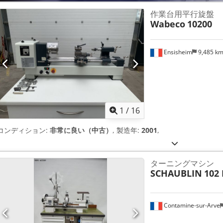
作業台用平行旋盤
Wabeco
10200
Ensisheim
9,485 k
1
/
16
コンディション:
非常に良い（中古）
, 製造年:
2001
,
ターニングマシン
SCHAUBLIN
102
Contamine-sur-Arve