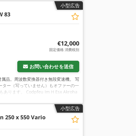
小型広告
 83
€12,000
固定価格 消費税別
お問い合わせを送信
W 83と付属品。周波数変換器付き無段変速機。 写
ーター（写っていません）もオファーの一
Codpfeu Im H Esx Akroha
小型広告
n 250 x 550 Vario