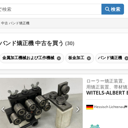
検索
中古 バンド矯正機
バンド矯正機 中古を買う
(30)
金属加工機械および工作機械
板金加工
バンド矯正機
ローラー矯正装置、
用矯正装置、帯材矯
WITELS-ALBERT B
Hessisch Lichtenau