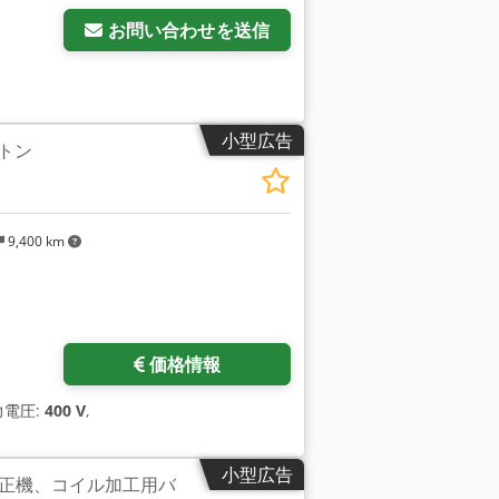
お問い合わせを送信
小型広告
0トン
9,400 km
価格情報
力電圧:
400 V
,
小型広告
正機、コイル加工用バ