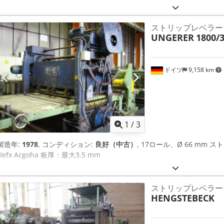
ストリップレベラー
UNGERER
1800/3
ドイツ
9,158 km
1
/
3
製造年:
1978
, コンディション:
良好（中古）
, 17ロール、Ø 66 mm スト
Uefx Acgoha 板厚：最大3.5 mm
ストリップレベラー 53
HENGSTEBECK