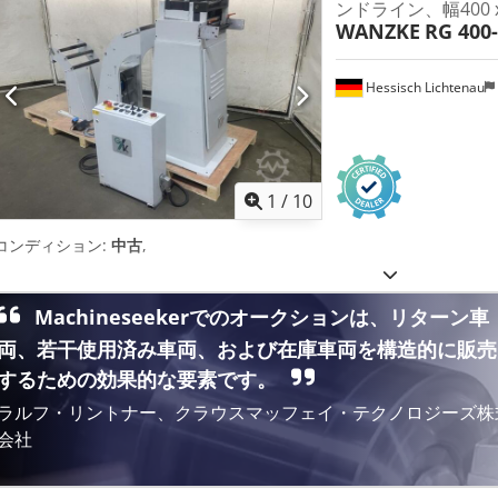
ンドライン、幅400 
WANZKE
RG 400
Hessisch Lichtenau
1
/
10
コンディション:
中古
,
Machineseekerでのオークションは、リターン車
両、若干使用済み車両、および在庫車両を構造的に販売
するための効果的な要素です。
ラルフ・リントナー、クラウスマッフェイ・テクノロジーズ株
会社