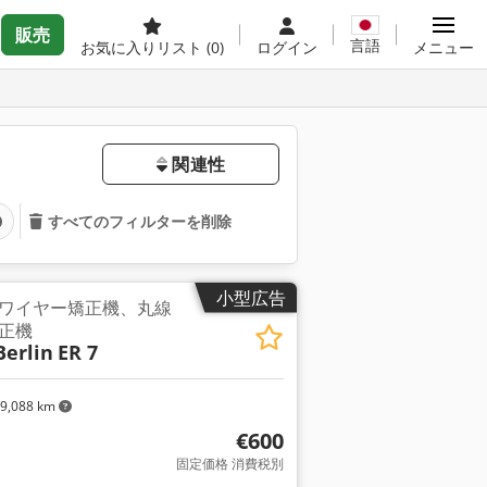
販売
言語
お気に入りリスト
(0)
ログイン
メニュー
関連性
すべてのフィルターを削除
小型広告
ワイヤー矯正機、丸線
正機
erlin
ER 7
9,088 km
€600
固定価格 消費税別