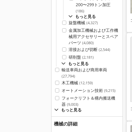
200〜299トン加圧
(186)
もっと見る
旋盤機械
(4,327)
金属加工機械および工作機
械用アクセサリーとスペア
パーツ
(4,080)
溶接および切断
(2,544)
研削盤
(2,181)
もっと見る
輸送車両および商用車両
(27,794)
木工機械
(12,159)
オートメーション技術
(9,215)
フォークリフト＆構内搬送機
器
(9,003)
もっと見る
機械の詳細