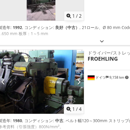
1
/
2
製造年:
1992
, コンディション:
良好（中古）
, 21ロール、Ø 80 mm Codo
1.650 mm 板厚：1～5 mm
ドライバー/ストレ
FROEHLING
ドイツ
9,158 km
1
/
4
製造年:
1980
, コンディション:
中古
, ベルト幅120～300mm ストリップの厚さ 1
参考資料（引張強度）800N/mm²。