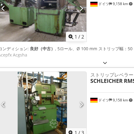
ドイツ
9,158 km
1
/
2
コンディション:
良好（中古）
, 5ロール、Ø 100 mm ストリップ幅：50 -
Acepfx Acgsha
ストリップレベラー
SCHLEICHER
RMS
ドイツ
9,158 km
1
/
3