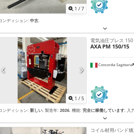
1
/
7
コンディション:
中古
,
電気油圧プレス 15
AXA
PM 150/15
Concordia Sagittaria
1
/
5
コンディション:
新しい
, 製造年:
2026
, 機能:
完全に稼働しています
, 入
コイル材用バンド矯