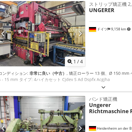
ストリップ矯正機 2,000
UNGERER
ドイツ
9,158 km
1
/
4
コンディション:
非常に良い（中古）
, 矯正ローラー 13 個、Ø 150 mm 
6 - 15 mm タイプ: 4ハイカセット Cjdev S Ad Dspfx Acgjha
バンド矯正機
Ungerer
Richtmaschine
Heidenheim an der B