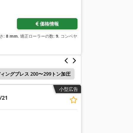
価格情報
さ:
8 mm
, 矯正ローラーの数:
9
, コンベヤ
ィングプレス 200〜299トン加圧
レベラー
Schleich
小型広告
/21