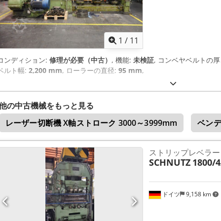
1
/
11
コンディション:
修理が必要（中古）
, 機能:
未検証
, コンベヤベルトの厚
ベルト幅:
2,200 mm
, ローラーの直径:
95 mm
,
他の中古機械をもっと見る
レーザー切断機 X軸ストローク 3000～3999mm
ベンデ
ストリップレベラー
SCHNUTZ
1800/4
ドイツ
9,158 km