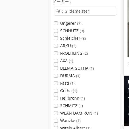
メーカー：
Ungerer
(7)
SCHNUTZ
(3)
Schleicher
(3)
ARKU
(2)
FROEHLING
(2)
AXA
(1)
BLEMA GOTHA
(1)
DURMA
(1)
Fasti
(1)
Gotha
(1)
Heilbronn
(1)
SCHMITZ
(1)
WEAN DAMIRON
(1)
Wanzke
(1)
Witels Albert
(1)