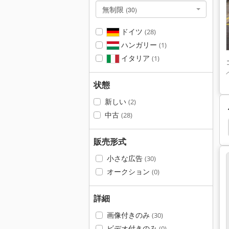
無制限
(30)
ドイツ
(28)
ハンガリー
(1)
イタリア
(1)
状態
新しい
(2)
中古
(28)
0120
Bsa Bpk 190
Axa
Albert Goecker Kg
販売形式
小さな広告
(30)
オークション
(0)
詳細
画像付きのみ
(30)
ビデオ付きのみ
(0)