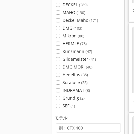
DECKEL
(289)
MAHO
(190)
Deckel Maho
(171)
DMG
(103)
Mikron
(86)
HERMLE
(75)
Kunzmann
(47)
Gildemeister
(41)
DMG MORI
(40)
Hedelius
(35)
Soraluce
(33)
INDRAMAT
(3)
Grundig
(2)
SEF
(1)
モデル: