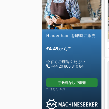
heidenhain を即時に販売
€4.49
から
*
今すぐご確認ください
+44 20 806 810 84
手数料なしで販売
*1件あたり/月