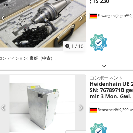
; TS 230
Ellwangen (Jagst)
9,
1
/
10
コンディション:
良好（中古）
,
コンポーネント
Heidenhain
UE 2
SN: 7678971B ge
mit 3 Mon. Gwl.
Remscheid
9,200 