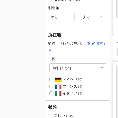
製造年:
-
所在地
検出された現在地:
日本
(変更す
る)
半径:
無制限
(641)
ドイツ
(639)
フランス
(1)
イタリア
(1)
状態
新しい
(138)