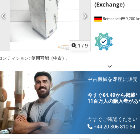
(Exchange)
Remscheid
9,200 
1
/
9
コンディション:
使用可能（中古）
,
中古機械を即座に販売
今すぐ€4.49から掲載
*
11百万人の購入者
があ
今すぐご確認ください
+44 20 806 810 84