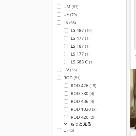
UM
(83)
UE
(70)
LS
(68)
LS 487
(10)
LS 477
(1)
LS 187
(1)
LS 177
(1)
LS 688 C
(1)
UV
(55)
ROD
(51)
ROD 426
(15)
ROD 780
(4)
ROD 436
(4)
ROD 1020
(3)
ROD 420
(2)
もっと見る
C
(45)