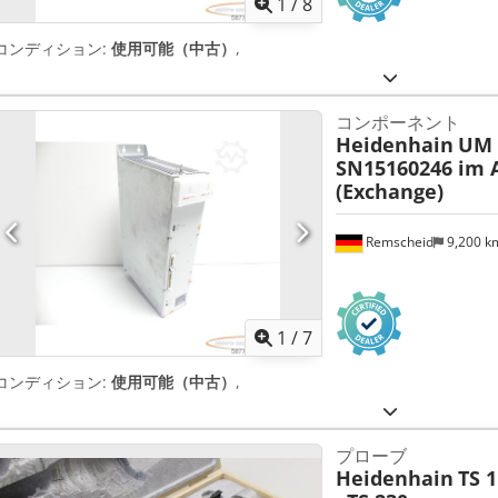
1
/
8
コンディション:
使用可能（中古）
,
コンポーネント
Heidenhain
UM 
SN15160246 im 
(Exchange)
Remscheid
9,200 
1
/
7
コンディション:
使用可能（中古）
,
プローブ
Heidenhain
TS 1