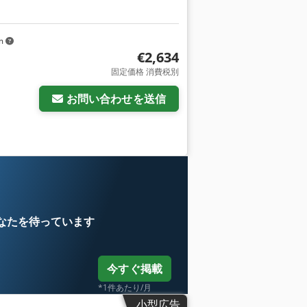
km
€2,634
固定価格 消費税別
お問い合わせを送信
なたを待っています
今すぐ掲載
*1件あたり/月
小型広告