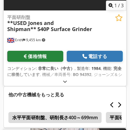
1
/
3
平面研削盤
**USED Jones and
Shipman**
540P Surface Grinder
Erith
9,455 km
価格情報
電話する
コンディション:
非常に良い（中古）
, 製造年:
1984
, 機能:
完全
に稼働しています
, 機械／車両番号:
BO 94392
, ジョーンズ＆シ
ップマン540Pは、6″ x 18″マグネット・チャック、パワー・ラ
イズ＆フォール、クーラント・システム、除塵装置を装備し、
あらゆるツールルームで活躍する機械 です。 ツールルームの
他の中古機械をもっと見る
名機：USEDジョーンズ＆シップマンモデル540P水平スピンド
ル平面研削盤 Djdpfxonxi R Us Accsck 仕様 テーブル作業面
457 x 152mm テーブル、ハンド、油圧の縦方向移動量
盤
483mm テーブル、ハンド、油圧の全横移動 168mm 床からテ
水平平面研削盤、研削長さ400～699mm
平面研削
ーブルまでの高さ 1035mm テーブルトラバース速度範囲 1.5～
18m/分 各反転ストロークあたりのクロスフィード範囲 0.178 -