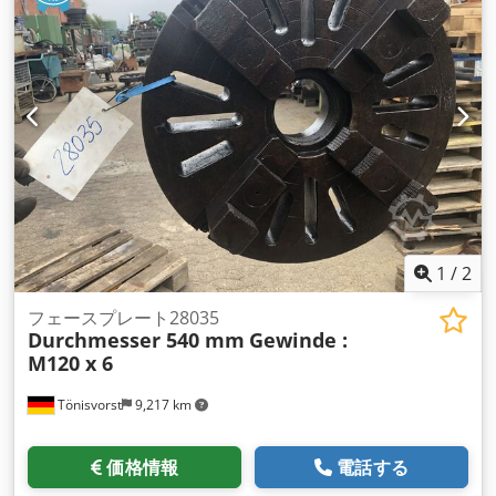
1
/
2
フェースプレート28035
Durchmesser 540 mm
Gewinde :
M120 x 6
Tönisvorst
9,217 km
価格情報
電話する