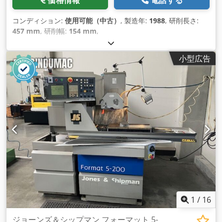
コンディション:
使用可能（中古）
, 製造年:
1988
, 研削長さ:
457 mm
, 研削幅:
154 mm
,
小型広告
1
/
16
ジョーンズ＆シップマン フォーマット 5-