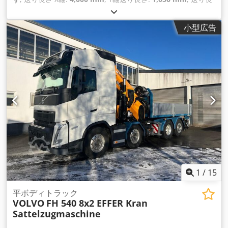
さ Z軸:
200 mm
, 穴あけ能力:
40 mm
, 羽ペンのストローク:
200 mm
, キル径:
80 mm
,
小型広告
1
/
15
平ボディトラック
VOLVO
FH 540 8x2 EFFER Kran
Sattelzugmaschine