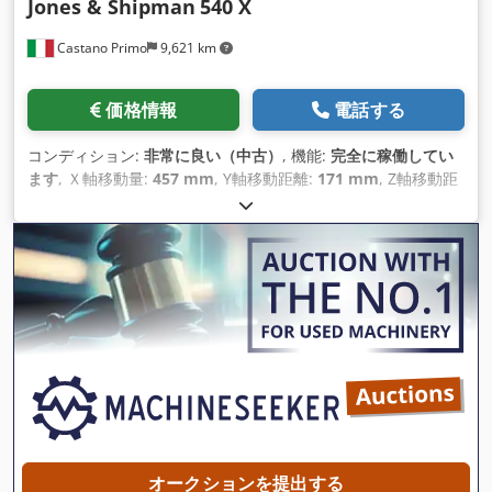
Jones & Shipman
540 X
Castano Primo
9,621 km
価格情報
電話する
コンディション:
非常に良い（中古）
, 機能:
完全に稼働してい
ます
, Ｘ軸移動量:
457 mm
, Y軸移動距離:
171 mm
, Z軸移動距
離:
504 mm
, 主軸回転速度（最大）:
2,640 回転/分
, 装備:
CEマ
ーキング, ドキュメント / マニュアル
,
オークションを提出する