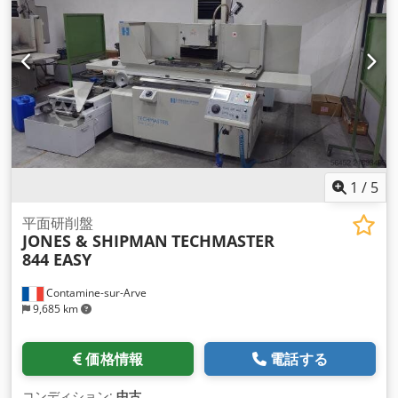
1
/
5
平面研削盤
JONES & SHIPMAN
TECHMASTER
844 EASY
Contamine-sur-Arve
9,685 km
価格情報
電話する
コンディション:
中古
,