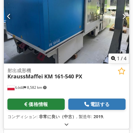
1
/
4
射出成形機
KraussMaffei
KM 161-540 PX
Łódź
8,582 km
価格情報
電話する
コンディション:
非常に良い（中古）
, 製造年:
2019
,