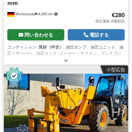
mm
€280
Wiefelstede
8,980 km
固定価格 消費税別
問い合わせる
電話する
コンディション:
良好（中古）
, 油圧ポンプ、油圧ユニット、油
圧リザーバー、油圧タンク -メーカー：サファン、プレスブレ
ーキ用油圧リザーバー タイプUC 110-3100 Dedpfergtd Ujx
Acceck -レベルインジケータ：サイトグラス -総寸法：
小型広告
1950/540/H485 mm -重量：69 kg