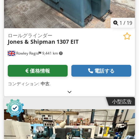
1
/
19
ロールグラインダー
Jones & Shipman
1307 EIT
Rowley Regis
9,441 km
価格情報
電話する
コンディション:
中古
,
小型広告