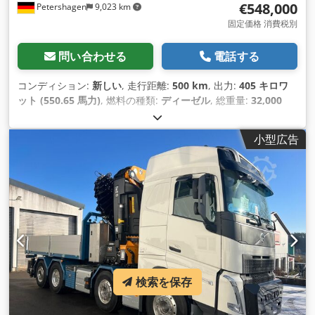
€548,000
Petershagen
9,023 km
固定価格 消費税別
問い合わせる
電話する
コンディション:
新しい
, 走行距離:
500 km
, 出力:
405 キロワ
ット (550.65 馬力)
, 燃料の種類:
ディーゼル
, 総重量:
32,000
kg（キログラム）
, アクスル構成:
3軸
, 色:
白色
, 変速方式:
オー
トマチック
, 装備:
ABS（アンチロック・ブレーキ・システム）,
小型広告
すすフィルター, エアコン, クレーン, ナビゲーションシステム,
パーキングヒーター, 電子安定制御プログラム (ESP)
,
検索を保存