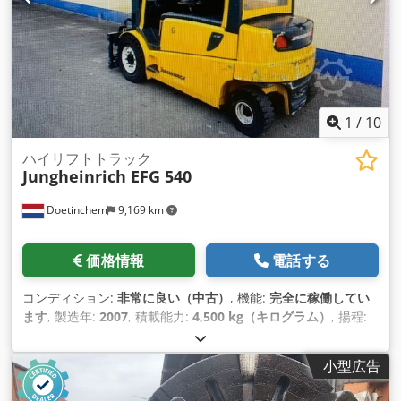
1
/
10
ハイリフトトラック
Jungheinrich EFG 540
Doetinchem
9,169 km
価格情報
電話する
コンディション:
非常に良い（中古）
, 機能:
完全に稼働してい
ます
, 製造年:
2007
, 積載能力:
4,500 kg（キログラム）
, 揚程:
6,400 mm
, 燃料の種類:
電気
, 装備:
キャビン, サイドシフト, フ
ロントガード
, フォークリフト ユングハインリッヒ EFG 540 電
小型広告
気 サイドシフト Dcedpfx Acov Dxm Eocok ジョイスティック
歯 延長タイン