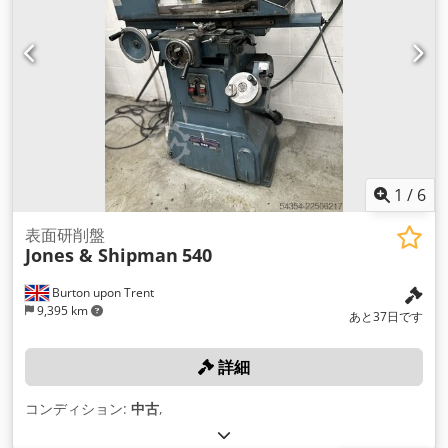
1
/
6
表面研削盤
Jones & Shipman
540
Burton upon Trent
9,395 km
あと37日です
詳細
コンディション:
中古
,