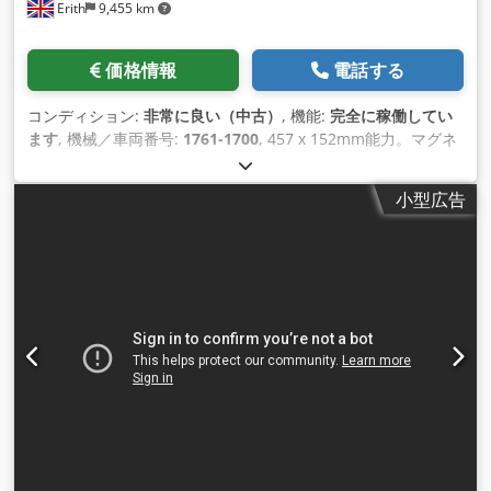
Erith
9,455 km
価格情報
電話する
コンディション:
非常に良い（中古）
, 機能:
完全に稼働してい
ます
, 機械／車両番号:
1761-1700
, 457 x 152mm能力。マグネ
ットチャック、砥石台昇降装置、テーブルガード、クーラント
システム、除塵装置を装備。 仕様 ジョーンズ＆シップマン
小型広告
540P型 テーブル作業面 457 x 152mm テーブル長手方向移動
量、ハンドおよび油圧式 483mm テーブル、ハンドおよび油圧
の全横移動 168mm 床からテーブルまでの高さ 1035mm テー
ブルトラバース速度範囲 1.5～18m/分 各反転ストロークあたり
のクロスフィード範囲 0.178 - 1.78mm 0.002mm単位での垂直
送り調整 砥石台上下移動量（最大） 280mm 砥石軸の中心から
テーブルまで（最小）50mm 砥石サイズ 180 x 13 x 31.75mm
ボア 砥石回転数 2880rpm 砥石台モーター 1.5kW 油圧ポンプ
モーター 0.55kW 帝国式機械 Dsdpfxjnxi Uus Accsck 装備機械
マグネットチャック ホイールヘッド昇降 テーブルガード ホイ
ールガード クーラントシステム 除塵装置