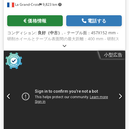
La Grand-Croix
9,823 km
価格情報
電話する
コンディション:
良好（中古）
, - テーブル面：457X152 mm -
研削ホイールとテーブル表面間の最大距離：400 mm - 研削ス
ピンドル出力：2.2 KW Dcodpfx Acswlhtvjcek - 研削ホイール
の寸法：直径。 200×25ミリメートル - 砥石回転速度：1000～
小型広告
4000 rpm - テーブル移動速度：1～25 m/分 - 最小プログラム
可能増分: 0.001 mm - 寸法: 1800X1200X1950 mm