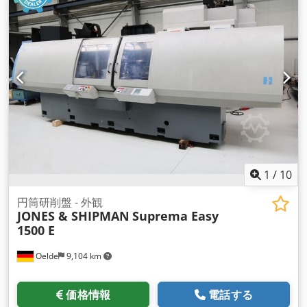
1
/
10
円筒研削盤 - 外観
JONES & SHIPMAN
Suprema Easy
1500 E
Oelde
9,104 km
価格情報
電話する