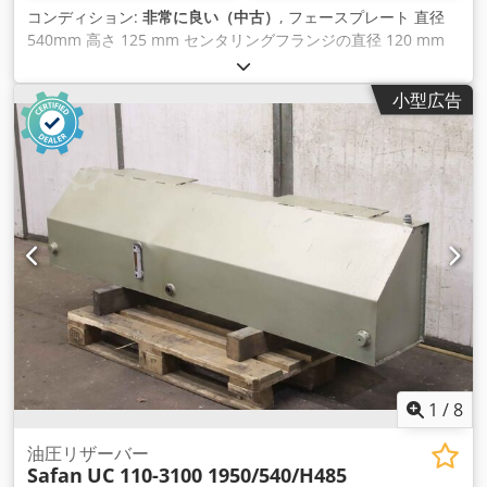
コンディション:
非常に良い（中古）
, フェースプレート 直径
540mm 高さ 125 mm センタリングフランジの直径 120 mm
ネジピッチ6mm スレッドM 120 x 6 Dcodsfm Tqdjpfx Accsk
重量 115kg
小型広告
1
/
8
油圧リザーバー
Safan
UC 110-3100 1950/540/H485