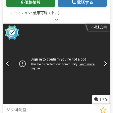
価格情報
電話する
コンディション:
使用可能（中古）
,
小型広告
1
/
9
ジグ研削盤