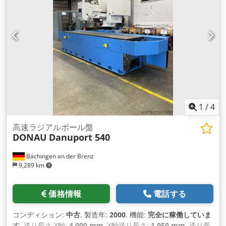
1
/
4
高速ラジアルボール盤
DONAU
Danuport 540
Bächingen an der Brenz
9,289 km
価格情報
電話する
コンディション:
中古
, 製造年:
2000
, 機能:
完全に稼働していま
す
, 送り長さ X軸:
4,000 mm
, Y軸送り長さ:
1,050 mm
, 送り長