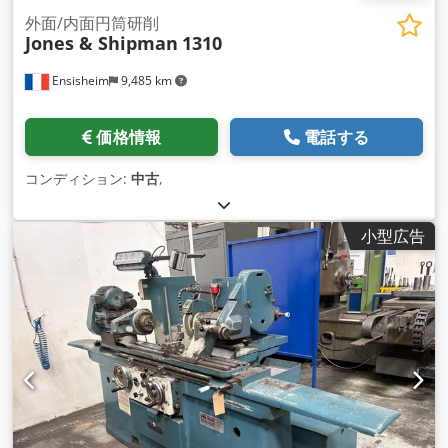
外面/内面円筒研削
Jones & Shipman
1310
Ensisheim
9,485 km
価格情報
電話する
コンディション:
中古
,
小型広告