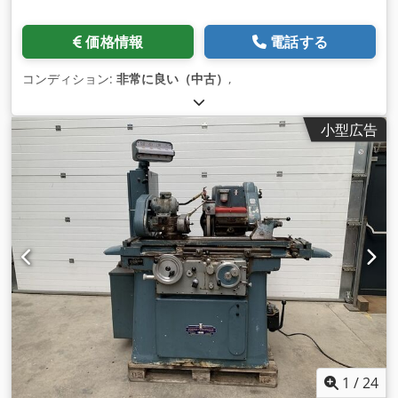
価格情報
電話する
コンディション:
非常に良い（中古）
,
小型広告
1
/
24