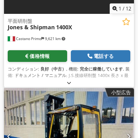
1
/
12
平面研削盤
Jones & Shipman
1400X
Castano Primo
9,621 km
価格情報
電話する
コンディション:
良好（中古）
, 機能:
完全に稼働しています
, 装
備:
ドキュメント / マニュアル
, J.S.接線研削盤 1400x 長さ x 最
大研削幅 609 x 200 mm テーブルと砥石間の距離 375 mm 砥
石寸法 250x19x76 mm Dedpfoq T Iy Tsx Accsck オプション：
小型広告
クーラントタンク、オプティドレス砥石シェーパー