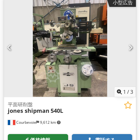
小型広告
1.78mm マイクロメーターによる目盛付きクロスフィード
0.002mm単位での垂直送り調整 砥石台上下移動量（最大）
280mm テーブルに対する砥石軸中心（最小）50mm 砥石サイ
ズ 180 x 13 x 31.75mm ボア 砥石回転数 3000rpm ホイールヘ
ッドモーター 1.5kW 油圧ポンプモーター 0.55kW 帝国式機械
装備 マグネットチャック 砥石台昇降装置 テーブルガード ホイ
ールガード クーラントシステム 除塵装置 照明
1
/
3
平面研削盤
jones shipman
540L
Courbevoie
9,612 km
価格情報
電話する