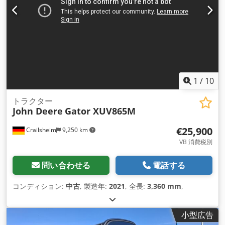
1
/
10
トラクター
John Deere
Gator XUV865M
€25,900
Crailsheim
9,250 km
VB 消費税別
問い合わせる
電話する
コンディション:
中古
, 製造年:
2021
, 全長:
3,360 mm
,
小型広告