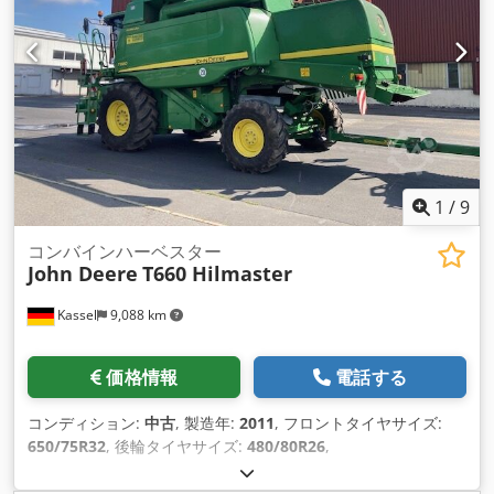
1
/
9
コンバインハーベスター
John Deere
T660 Hilmaster
Kassel
9,088 km
価格情報
電話する
コンディション:
中古
, 製造年:
2011
, フロントタイヤサイズ:
650/75R32
, 後輪タイヤサイズ:
480/80R26
,