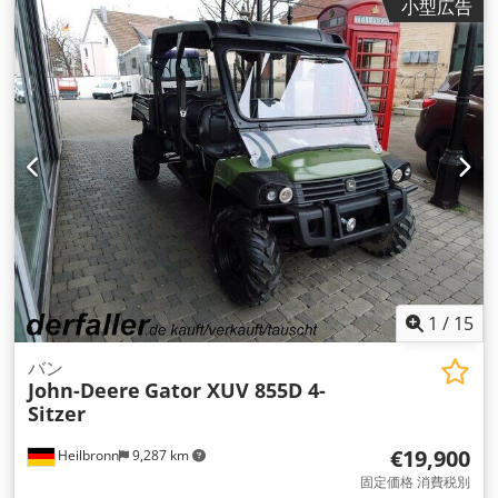
小型広告
1
/
15
バン
John-Deere
Gator XUV 855D 4-
Sitzer
€19,900
Heilbronn
9,287 km
固定価格 消費税別