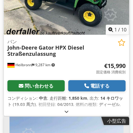
1
/
10
バン
John-Deere
Gator HPX Diesel
Straßenzulassung
€15,990
Heilbronn
9,287 km
固定価格 消費税別
問い合わせる
電話する
コンディション:
中古
, 走行距離:
1,850 km
, 出力:
14 キロワッ
ト (19.03 馬力)
, 初回登録:
04/2013
, 燃料の種類:
ディーゼル
,
総重量:
1,385 kg（キログラム）
, 色:
緑色
, 変速方式:
機械式
,
サスペンション:
その他
, 座席数:
2
, 稼働時間:
1,850 h
, 装備:
ト
小型広告
レーラー連結装置, 全輪駆動
,