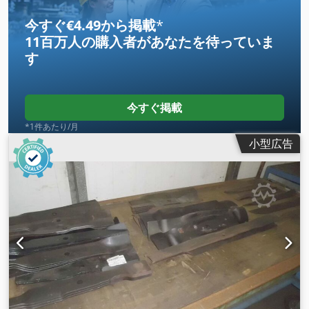
今すぐ€4.49から掲載
*
11百万人の購入者
があなたを待っていま
す
今すぐ掲載
*1件あたり/月
小型広告