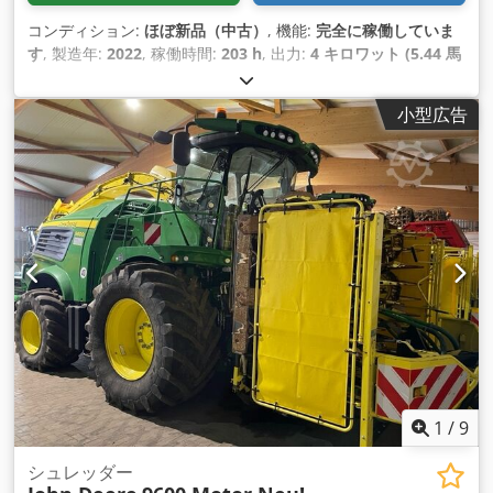
コンディション:
ほぼ新品（中古）
, 機能:
完全に稼働していま
す
, 製造年:
2022
, 稼働時間:
203 h
, 出力:
4 キロワット (5.44 馬
力)
, エンジンメーカー:
John Deere
, 変速方式:
オートマチック
,
燃料の種類:
電気
, 最高速度:
24 km/h
, 色:
緑色
, 総重量:
627
小型広告
kg（キログラム）
, フロントタイヤサイズ:
22 x 9.5 – 10
, 後輪
タイヤサイズ:
22 x 9.5 – 10
, 全高:
1,130 mm
, 全長:
2,728
mm
, 全幅:
1,524 mm
, 装備:
照明, 追加ヘッドライト
,
1
/
9
シュレッダー