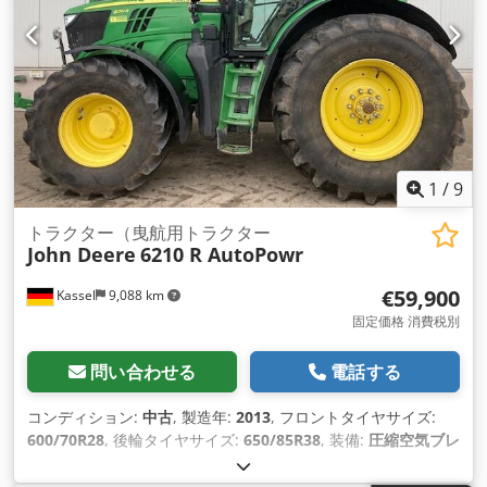
1
/
9
トラクター（曳航用トラクター
John Deere
6210 R AutoPowr
€59,900
Kassel
9,088 km
固定価格 消費税別
問い合わせる
電話する
コンディション:
中古
, 製造年:
2013
, フロントタイヤサイズ:
600/70R28
, 後輪タイヤサイズ:
650/85R38
, 装備:
圧縮空気ブレ
ーキ
,