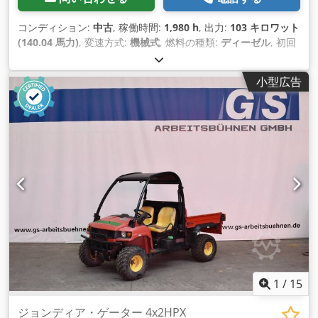
コンディション:
中古
, 稼働時間:
1,980 h
, 出力:
103 キロワット
(140.04 馬力)
, 変速方式:
機械式
, 燃料の種類:
ディーゼル
, 初回
登録:
05/2020
, 色:
緑色
, 総重量:
10,450 kg（キログラム）
, 走
行距離:
1,980 km
, 空車重量:
6,900 kg（キログラム）
, 最大積
小型広告
載重量:
3,550 kg（キログラム）
, サスペンション:
その他
, 座席
数:
2
, 装備:
エアコン, キャビン, 全輪駆動
,
1
/
15
ジョンディア・ゲーター 4x2HPX