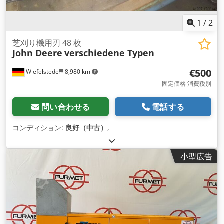
1
/
2
芝刈り機用刃 48 枚
John Deere
verschiedene Typen
€500
Wiefelstede
8,980 km
固定価格 消費税別
問い合わせる
電話する
コンディション:
良好（中古）
,
小型広告