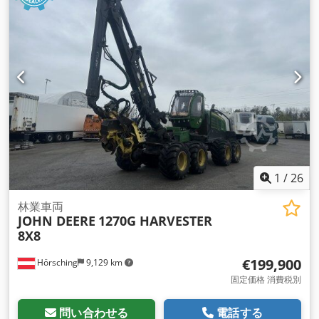
1
/
26
林業車両
JOHN DEERE
1270G HARVESTER
8X8
€199,900
Hörsching
9,129 km
固定価格 消費税別
問い合わせる
電話する