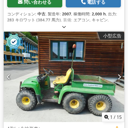
問い合わせる
電話する
コンディション:
中古
, 製造年:
2007
, 稼働時間:
2,000 h
, 出力:
283 キロワット (384.77 馬力)
, 装備:
エアコン, キャビン
,
小型広告
1
/
15