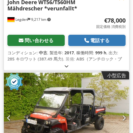
John Deere
WT56/T560HM
Mähdrescher *verunfallt*
€78,000
Legden
9,217 km
固定価格 消費税別
問い合わせる
電話する
コンディション:
中古
, 製造年:
2017
, 稼働時間:
999 h
, 出力:
285 キロワット (387.49 馬力)
, 装備:
ABS（アンチロック・ブ
レーキ・システム）, エアコン, キャビン, パーキングヒーター,
フロントリンケージ, 全輪駆動
,
小型広告