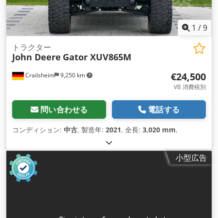
1
/
9
トラクター
John Deere
Gator XUV865M
€24,500
Crailsheim
9,250 km
VB 消費税別
問い合わせる
電話する
コンディション:
中古
, 製造年:
2021
, 全長:
3,020 mm
,
小型広告