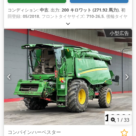
コンディション:
中古
, 出力:
200 キロワット (271.92 馬力)
, 初
回登録:
05/2018
, フロントタイヤサイズ:
710-26,5
, 後輪タイヤ
サイズ:
710-26,5
, 走行距離:
11,870 km
, アクスル構成:
3軸
, 座
席数:
1
, 装備:
キャビン, クレーン
,
小型広告
1
/
33
コンバインハーベスター