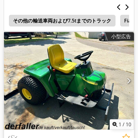
2
その他の輸送車両および7.5tまでのトラック
Fiat 6
小型広告
1
/
10
バン