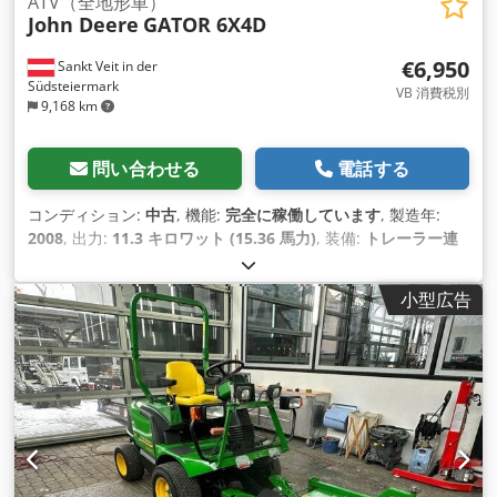
ATV（全地形車）
John Deere
GATOR 6X4D
€6,950
Sankt Veit in der
Südsteiermark
VB 消費税別
9,168 km
問い合わせる
電話する
コンディション:
中古
, 機能:
完全に稼働しています
, 製造年:
2008
, 出力:
11.3 キロワット (15.36 馬力)
, 装備:
トレーラー連
結装置
,
小型広告