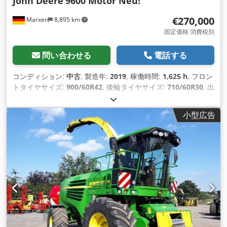
John Deere
9600 Motor Neu!
€270,000
Marxen
8,895 km
固定価格 消費税別
問い合わせる
電話する
コンディション:
中古
, 製造年:
2019
, 稼働時間:
1,625 h
, フロン
トタイヤサイズ:
900/60R42
, 後輪タイヤサイズ:
710/60R30
, 出
力:
460 キロワット (625.43 馬力)
, 装備:
エアコン, キャビン
,
小型広告