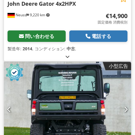
John Deere
Gator 4x2HPX
€14,900
Neuss
9,220 km
固定価格 消費税別
問い合わせる
電話する
製造年:
2014
, コンディション:
中古
,
小型広告