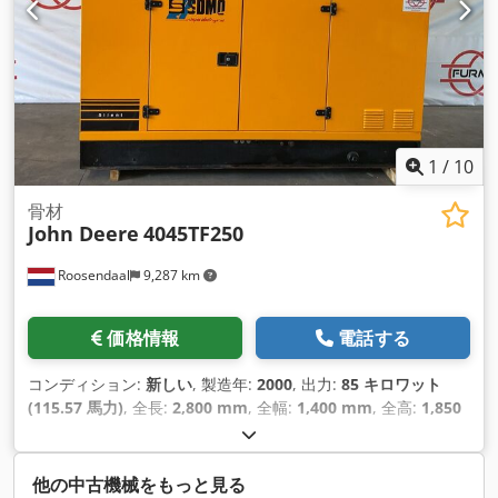
1
/
10
骨材
John Deere
4045TF250
Roosendaal
9,287 km
価格情報
電話する
コンディション:
新しい
, 製造年:
2000
, 出力:
85 キロワット
(115.57 馬力)
, 全長:
2,800 mm
, 全幅:
1,400 mm
, 全高:
1,850
mm
,
他の中古機械をもっと見る