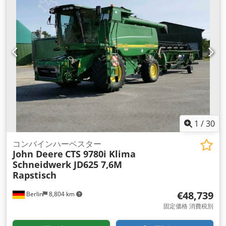
1
/
30
コンバインハーベスター
John Deere
CTS 9780i Klima
Schneidwerk JD625 7,6M
Rapstisch
€48,739
Berlin
8,804 km
固定価格 消費税別