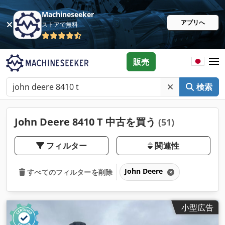
Machineseeker
アプリへ
ストアで無料
販売
検索
John Deere 8410 T 中古を買う
(51)
フィルター
関連性
John Deere
すべてのフィルターを削除
小型広告