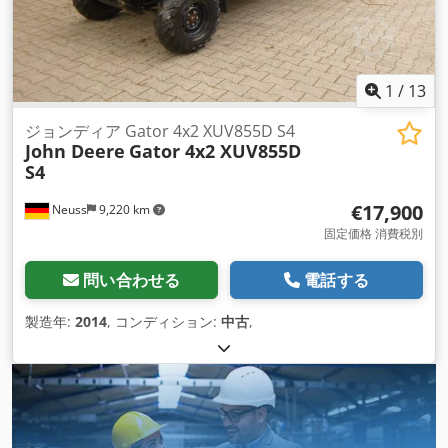
1
/
13
ジョンディア Gator 4x2 XUV855D S4
John Deere
Gator 4x2 XUV855D
S4
€17,900
Neuss
9,220 km
固定価格 消費税別
問い合わせる
電話する
製造年:
2014
, コンディション:
中古
,