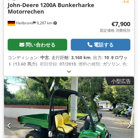
John-Deere
1200A Bunkerharke
Motorrechen
€7,900
Heilbronn
9,287 km
固定価格 消費税別
問い合わせる
電話する
コンディション:
中古
, 走行距離:
3,160 km
, 出力:
10 キロワッ
ト (13.60 馬力)
, 初回登録:
07/2010
, 燃料の種類:
ガソリン
, 色:
緑色
, 変速方式:
オートマチック
, サスペンション:
その他
, 座席
数:
1
, 稼働時間:
3,160 h
,
小型広告