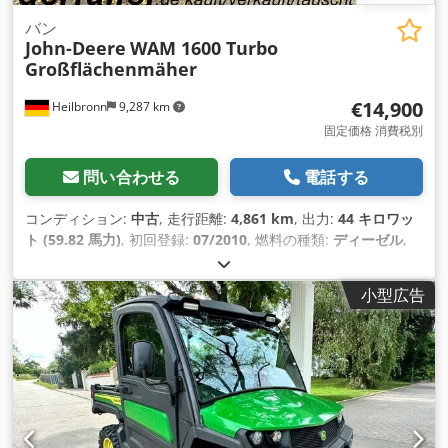
バン
John-Deere
WAM 1600 Turbo
Großflächenmäher
€14,900
Heilbronn
9,287 km
固定価格 消費税別
問い合わせる
電話する
コンディション:
中古
, 走行距離:
4,861 km
, 出力:
44 キロワッ
ト (59.82 馬力)
, 初回登録:
07/2010
, 燃料の種類:
ディーゼル
,
色:
緑色
, 変速方式:
機械式
, サスペンション:
その他
, 座席数:
1
,
稼働時間:
4,861 h
, 装備:
全輪駆動
,
小型広告