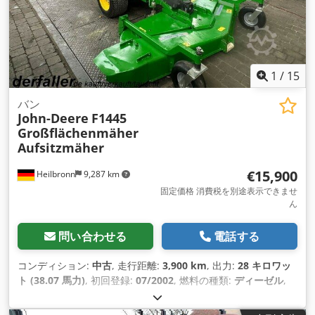
1
/
15
バン
John-Deere
F1445
Großflächenmäher
Aufsitzmäher
€15,900
Heilbronn
9,287 km
固定価格 消費税を別途表示できませ
ん
問い合わせる
電話する
コンディション:
中古
, 走行距離:
3,900 km
, 出力:
28 キロワッ
ト (38.07 馬力)
, 初回登録:
07/2002
, 燃料の種類:
ディーゼル
,
色:
緑色
, 変速方式:
機械式
, サスペンション:
その他
, 稼働時間:
3,900 h
, 装備:
全輪駆動
,