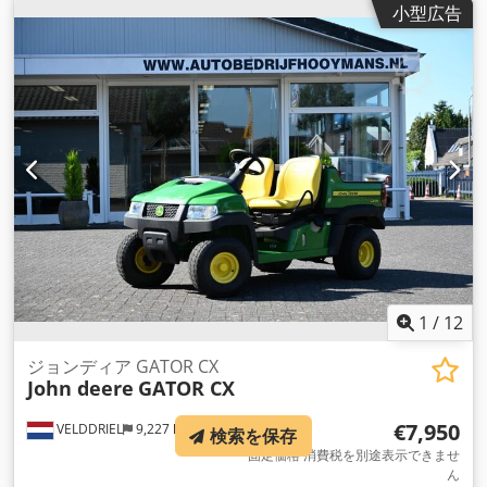
小型広告
1
/
12
ジョンディア GATOR CX
John deere
GATOR CX
€7,950
VELDDRIEL
9,227 km
検索を保存
固定価格 消費税を別途表示できませ
ん