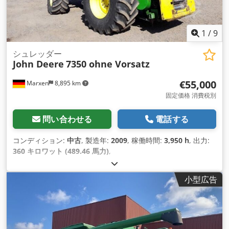
1
/
9
シュレッダー
John Deere
7350 ohne Vorsatz
€55,000
Marxen
8,895 km
固定価格 消費税別
問い合わせる
電話する
コンディション:
中古
, 製造年:
2009
, 稼働時間:
3,950 h
, 出力:
360 キロワット (489.46 馬力)
,
小型広告