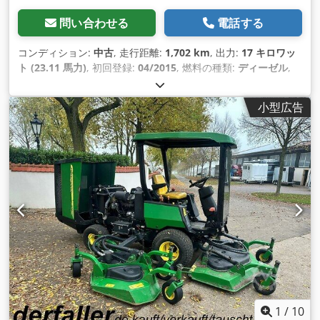
問い合わせる
電話する
コンディション:
中古
, 走行距離:
1,702 km
, 出力:
17 キロワッ
ト (23.11 馬力)
, 初回登録:
04/2015
, 燃料の種類:
ディーゼル
,
総重量:
1,550 kg（キログラム）
, 色:
緑色
, 変速方式:
オートマ
チック
, サスペンション:
その他
, 座席数:
4
, 稼働時間:
1,702 h
,
小型広告
装備:
トレーラー連結装置, 全輪駆動
,
1
/
10