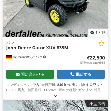
1
/
15
バン
John-Deere
Gator XUV 835M
€22,500
Heilbronn
9,287 km
固定価格 消費税別
問い合わせる
電話する
コンディション:
中古
, 走行距離:
846 km
, 出力:
39 キロワット
(53.03 馬力)
, 初回登録:
11/2021
, 燃料の種類:
ガソリン
, 総重
量:
1,550 kg（キログラム）
, 次回検査（TÜV）:
11/2026
, 色:
緑色
, 変速方式:
機械式
, サスペンション:
その他
, 座席数:
2
, 稼
小型広告
働時間:
846 h
, 装備:
キャビン, 全輪駆動, 追加ヘッドライト
,