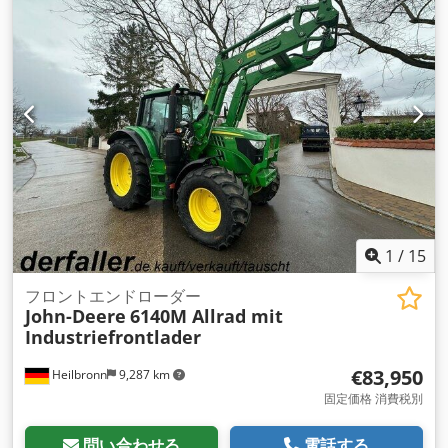
1
/
15
フロントエンドローダー
John-Deere
6140M Allrad mit
Industriefrontlader
€83,950
Heilbronn
9,287 km
固定価格 消費税別
問い合わせる
電話する