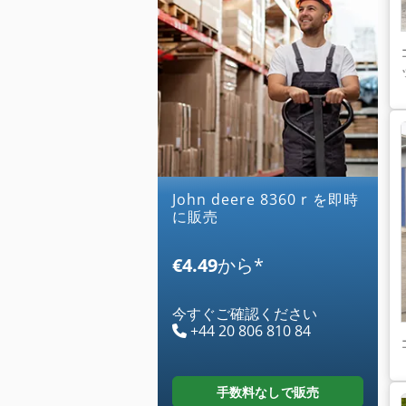
john deere 8360 r を即時
に販売
€4.49
から
*
今すぐご確認ください
+44 20 806 810 84
手数料なしで販売