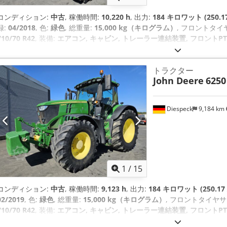
コンディション:
中古
, 稼働時間:
10,220 h
, 出力:
184 キロワット (250.1
録:
04/2018
, 色:
緑色
, 総重量:
15,000 kg（キログラム）
, フロントタイ
710/70 R42
, 装備:
エアコン, キャビン, トレーラー連結装置, フロント
トラクター
John Deere
6250
Diespeck
9,184 km
1
/
15
コンディション:
中古
, 稼働時間:
9,123 h
, 出力:
184 キロワット (250.17
02/2019
, 色:
緑色
, 総重量:
15,000 kg（キログラム）
, フロントタイヤサ
710/70 R42
, 装備:
エアコン, キャビン, トレーラー連結装置, フロント