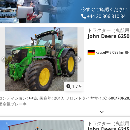
今すぐご確認ください
+44 20 806 810 84
トラクター（曳航用
John Deere
6250
Kassel
9,088 km
1
/
9
コンディション:
中古
, 製造年:
2017
, フロントタイヤサイズ:
600/70R28
縮空気ブレーキ
,
トラクター（曳航用
John Deere
6215