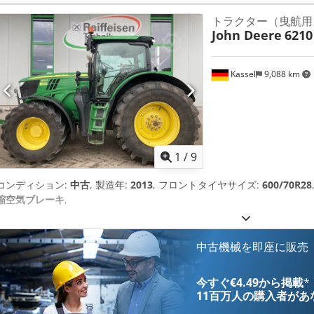
トラクター（曳航用
John Deere
6210
Kassel
9,088 km
1
/
9
コンディション:
中古
, 製造年:
2013
, フロントタイヤサイズ:
600/70R28
縮空気ブレーキ
,
中古機械を即座に販売
今すぐ€4.49から掲載
*
11百万人の購入者
があ