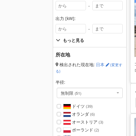
-
出力 [kW]:
-
もっと見る
所在地
検出された現在地:
日本
(変更す
る)
半径:
無制限
(51)
Fendt
Fendt 818
Fendt 714
Fendt 512
ドイツ
(39)
オランダ
(6)
オーストリア
(3)
ポーランド
(2)