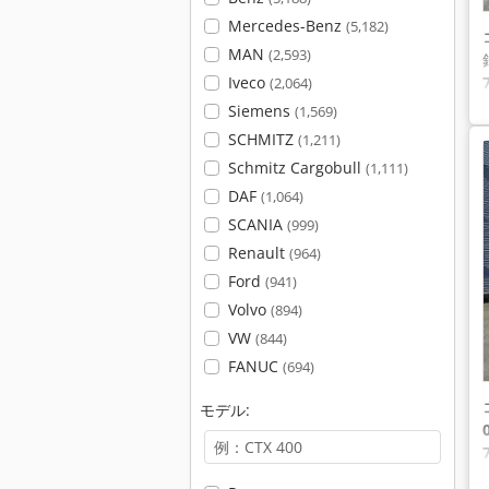
Mercedes-Benz
(5,182)
MAN
(2,593)
Iveco
(2,064)
Siemens
(1,569)
SCHMITZ
(1,211)
Schmitz Cargobull
(1,111)
DAF
(1,064)
SCANIA
(999)
Renault
(964)
Ford
(941)
Volvo
(894)
VW
(844)
FANUC
(694)
モデル: