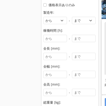
価格表示ありのみ
製造年:
-
稼働時間 [h]:
-
全長 [mm]:
-
全幅 [mm]:
-
全高 [mm]:
-
総重量 [kg]: