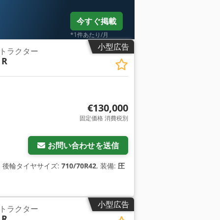
今すぐ掲載
*1件あたり/月
小型広告
トラクター
 R
€130,000
固定価格 消費税別
お問い合わせを送信
, 後輪タイヤサイズ:
710/70R42
, 装備:
圧
小型広告
トラクター
 R