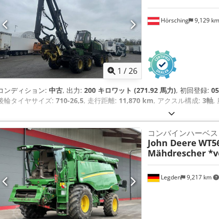
Hörsching
9,129 k
1
/
26
コンディション:
中古
, 出力:
200 キロワット (271.92 馬力)
, 初回登録:
05
後輪タイヤサイズ:
710-26,5
, 走行距離:
11,870 km
, アクスル構成:
3軸
,
コンバインハーベス
John Deere
WT5
Mähdrescher *v
Legden
9,217 km