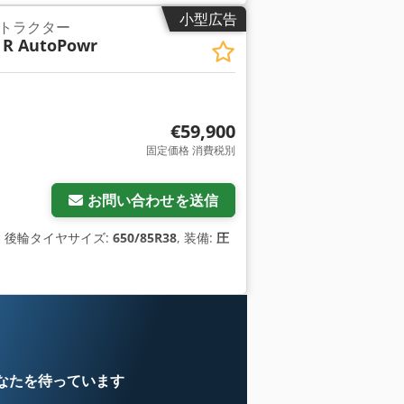
小型広告
トラクター
 R AutoPowr
€59,900
固定価格 消費税別
お問い合わせを送信
, 後輪タイヤサイズ:
650/85R38
, 装備:
圧
なたを待っています