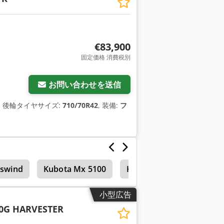
€83,900
固定価格 消費税別
お問い合わせを送信
, 後輪タイヤサイズ:
710/70R42
, 装備:
フ
sswind
Kubota Mx 5100
Kubota L 5240
Kubot
小型広告
0G HARVESTER