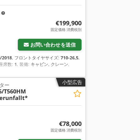
m
€199,900
固定価格 消費税別
お問い合わせを送信
/2018
, フロントタイヤサイズ:
710-26,5
,
 座席数:
1
, 装備:
キャビン, クレーン
,
小型広告
ター
6/T560HM
erunfallt*
€78,000
固定価格 消費税別