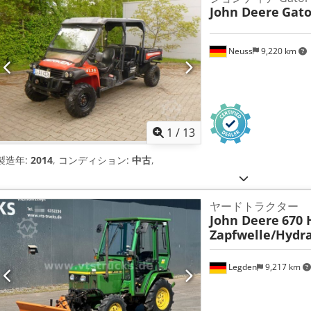
John Deere
Gato
Neuss
9,220 km
1
/
13
製造年:
2014
, コンディション:
中古
,
ヤードトラクター
John Deere
670 
Zapfwelle/Hydra
Legden
9,217 km