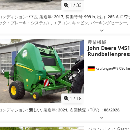
1
/
33
コンディション:
中古
, 製造年:
2017
, 稼働時間:
999 h
, 出力:
285 キロワッ
ック・ブレーキ・システム）, エアコン, キャビン, パーキングヒーター,
農業機械
John Deere
V451
Rundballenpres
Kaufungen
9,086 k
1
/
18
コンディション:
新しい
, 製造年:
2021
, 次回検査（TÜV）:
08/2028
,
ジョンディア Gator 4