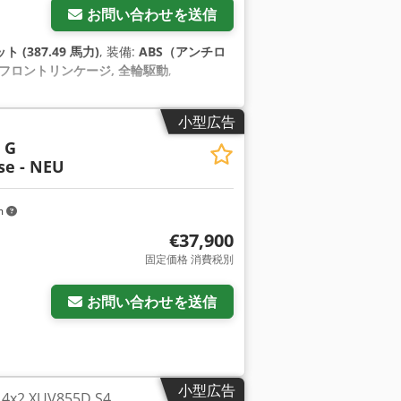
お問い合わせを送信
ト (387.49 馬力)
, 装備:
ABS（アンチロ
 フロントリンケージ, 全輪駆動
,
小型広告
 G
se - NEU
m
€37,900
固定価格 消費税別
お問い合わせを送信
小型広告
x2 XUV855D S4