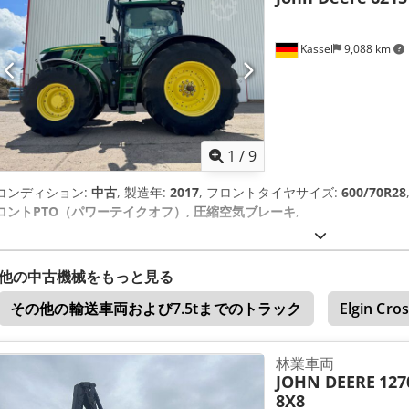
Kassel
9,088 km
1
/
9
コンディション:
中古
, 製造年:
2017
, フロントタイヤサイズ:
600/70R28
ロントPTO（パワーテイクオフ）, 圧縮空気ブレーキ
,
他の中古機械をもっと見る
その他の輸送車両および7.5tまでのトラック
Elgin Cro
林業車両
JOHN DEERE
127
8X8