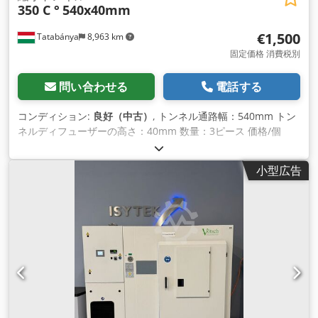
350 C °
540x40mm
€1,500
Tatabánya
8,963 km
固定価格 消費税別
問い合わせる
電話する
コンディション:
良好（中古）
, トンネル通路幅：540mm トン
ネルディフューザーの高さ：40mm 数量：3ピース 価格/個
Crodjhinmfopfx Ahkjf
小型広告