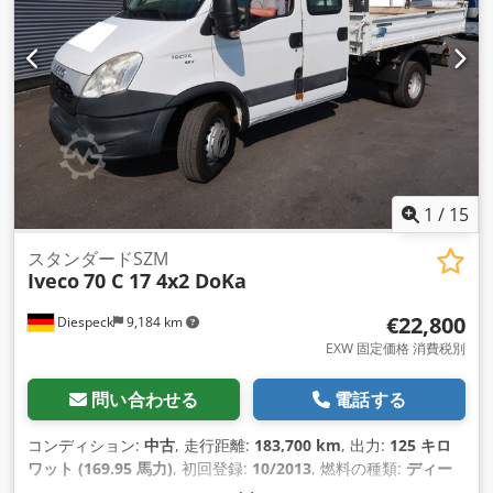
1
/
15
スタンダードSZM
Iveco
70 C 17 4x2 DoKa
€22,800
Diespeck
9,184 km
EXW 固定価格 消費税別
問い合わせる
電話する
コンディション:
中古
, 走行距離:
183,700 km
, 出力:
125 キロ
ワット (169.95 馬力)
, 初回登録:
10/2013
, 燃料の種類:
ディー
ゼル
, 空車重量:
3,525 kg（キログラム）
, 総重量:
6,700 kg（キ