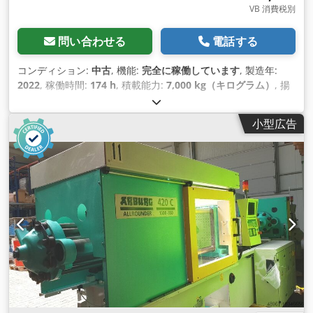
VB 消費税別
問い合わせる
電話する
コンディション:
中古
, 機能:
完全に稼働しています
, 製造年:
2022
, 稼働時間:
174 h
, 積載能力:
7,000 kg（キログラム）
, 揚
程:
5,000 mm
, フリーリフト:
2,405 mm
, 燃料の種類:
電気
, マ
スト型式:
デュプレックス
, 建設高:
3,500 mm
, フォーク長:
小型広告
2,400 mm
, 駆動方式:
Elektro
, 電動4輪フォークリフト ロード
センター：600 マストタイプ: デュプレックス 状態: 使用可能、
完全機能 技術的状態: 非常に良い フロントタイヤタイプ：超弾
性 フロントタイヤサイズ： 8.25 x 15 Crsdpfx Ahsq E A Uzjkjf
リアタイヤ タイプ： スーパーラスティック リアタイヤサイ
ズ：8.25 x 15 バッテリー電圧：80V バッテリーAh： 1120Ah
バッテリー製造年： 2022 リア, バックカメラ, セーフティライ
ト, バックミラー, フォークポジショナー, サイドシフト, 快適キ
ャビン（冷暖房付）, ラジオ, バッテリー 80 V / 1120 Ah -
Nexsys - メンテナンスフリー, 充電器, リフティングマスト前部
にLED作業灯2個, ルーフ前部にLED作業灯2個, ルーフ後部に
LED作業灯2個, 方向指示器 前後, バックカメラ, セーフティライ
ト, バックミラー、 サイドシフト、フォークポジショナー、 第