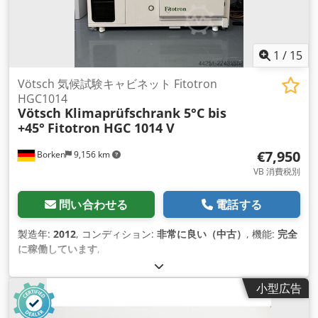
1
/
15
Vötsch 気候試験キャビネット Fitotron
HGC1014
Vötsch Klimaprüfschrank 5°C bis
+45°
Fitotron HGC 1014 V
€7,950
Borken
9,156 km
VB 消費税別
問い合わせる
電話する
製造年:
2012
, コンディション:
非常に良い（中古）
, 機能:
完全
に稼働しています
,
小型広告