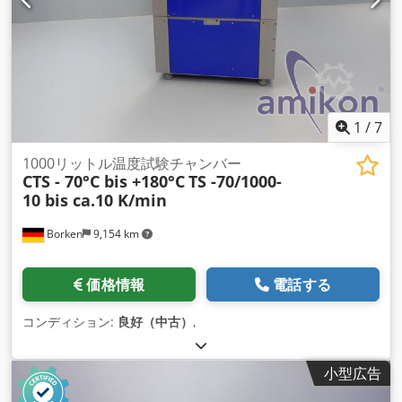
1
/
7
1000リットル温度試験チャンバー
CTS - 70°C bis +180°C
TS -70/1000-
10 bis ca.10 K/min
Borken
9,154 km
価格情報
電話する
コンディション:
良好（中古）
,
小型広告