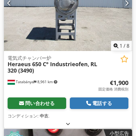
1
/
8
電気式チャンバー炉
Heraeus 650 C° Industrieofen,
RL
320 (3490)
€1,900
Tatabánya
8,961 km
固定価格 消費税別
問い合わせる
電話する
コンディション:
中古
,
小型広告