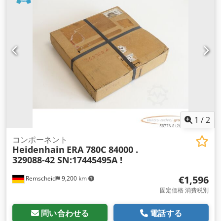
1
/
2
コンポーネント
Heidenhain
ERA 780C 84000 .
329088-42 SN:17445495A !
€1,596
Remscheid
9,200 km
固定価格 消費税別
問い合わせる
電話する