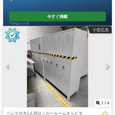
今すぐ掲載
*1件あたり/月
小型広告
1
/
4
ベンチ付き5人用ロッカールームキャビネ