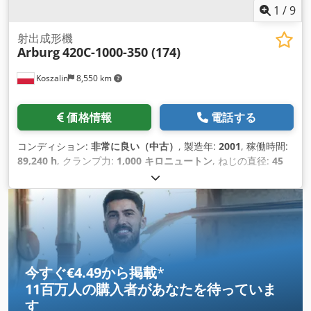
3バルブ、第4バルブ、エアコン、体重計
1
/
9
射出成形機
Arburg
420C-1000-350 (174)
Koszalin
8,550 km
価格情報
電話する
コンディション:
非常に良い（中古）
, 製造年:
2001
, 稼働時間:
89,240 h
, クランプ力:
1,000 キロニュートン
, ねじの直径:
45
mm
, 噴射圧力:
1,670 バー
, 射出重量:
210 g
, アルブルグ 420C-
1000-350 (174) ベルトコンベアを使わない販売 商品番号: 174
在庫状況: 在庫あり 建設年: 2001 ブランド: アルブルグ 技術デ
ータ 注入重量：210g 締付力：1,000kN ネジ径：45mm スプレ
ー圧力: 1670 bar 穴間隔: 420x420 mm クランププレートサイ
ズ：570x570mm ツール取り付け高さ最小: 250 mm コントロ
ール：セロジカ 言語: ドイツ語 Crjdpfx Asvt Rzaehkef 電力:
今すぐ€4.49から掲載
*
32.2kW 稼働時間: 89,240時間 重量: 3430kg 寸法: 4.4x1.7 m フ
11百万人の購入者
があなたを待っていま
ァンネル: いいえ コア移動: はい ユーロマップ: はい エアバル
す
ブ: はい