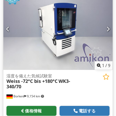
1
/
9
湿度を備えた気候試験室
Weiss -72°C bis +180°C
WK3-
340/70
Borken
9,154 km
価格情報
電話する