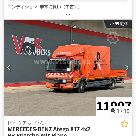
コンディション:
非常に良い（中古）
,
小型広告
1
/
18
ピックアップバン
MERCEDES-BENZ
Atego 817 4x2
BB Pritsche mit Plane