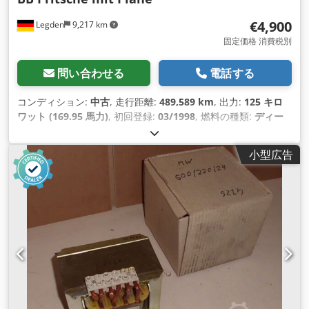
€4,900
Legden
9,217 km
固定価格 消費税別
問い合わせる
電話する
コンディション:
中古
, 走行距離:
489,589 km
, 出力:
125 キロ
ワット (169.95 馬力)
, 初回登録:
03/1998
, 燃料の種類:
ディー
ゼル
, 総重量:
7,490 kg（キログラム）
, 次回検査（TÜV）:
01/2026
, 色:
オレンジ
, 変速方式:
機械式
, 座席数:
2
, 全長:
小型広告
7,980 mm
, 全幅:
2,550 mm
, 全高:
3,450 mm
, 装備:
ABS（ア
ンチロック・ブレーキ・システム）
,