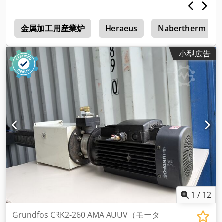
イブロ、ニューモフラップ付き）。 - 計量ホッパーへの原料供
給コンベヤー。 - 計量ホッパー。 - 計量ホッパーからミキサー
機
への原料供給コンベヤー。 - ミキサー FK Machinery（ポーラ
金属加工用産業炉
Heraeus
Nabertherm
ンド、2022年製、バケット容量1200 l、エンジン出力18.5
kW）。 - ミキサーからバイブロプレスSIGMA 1000へ混合物を
小型広告
供給するコンベア。 - バイブロプレス SIGMA 1000： タイプマ
ーク：PIERRE ET BERTRAND SIGMA 1000 自動テレメカニッ
ク制御付き メーカー：ADLER S.A.S. Route de la Bourde,
60360 CREVECOEUR LE GRAND, France 製造番号/製造年/改修
年 - 1017/1989/2009 盤面面積（パレット）：1130mm x
550mm（縦x横） 製品の高さ - 最大250 mm - 生産棚。 - 生産
棚から、オートローダーによって、生産物は次の機構に運ばれ
る。 生産ボードからパレットに自動的に再装填されます。生産
生産ボードは自動的にバイブロプレスに戻されます。 - プログ
ラマー付き制御盤。 - 電気配電盤。 2022年生産金型 200 x 185
x 490。 他にも中古金型が多数あります。 約500ピースの生産
ボードがあります。 エアコンプレッサーはありません。 分
解、組立、設備立ち上げ等承ります。
1
/
12
Grundfos CRK2-260 AMA AUUV（モータ