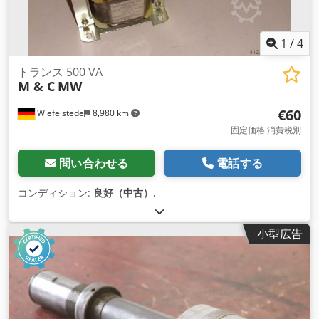
1
/
4
トランス 500 VA
M & C
MW
€60
Wiefelstede
8,980 km
固定価格 消費税別
問い合わせる
電話する
コンディション:
良好（中古）
,
小型広告