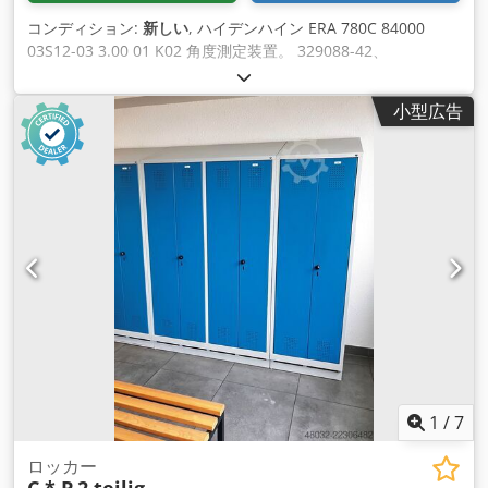
コンディション:
新しい
, ハイデンハイン ERA 780C 84000
03S12-03 3.00 01 K02 角度測定装置。 329088-42、
SN:17445495A、未使用、オリジナルパッケージ、100%機能、
写真の通りの納品範囲 Cedpfx Ahoi Eahiokjrf
小型広告
1
/
7
ロッカー
C * P
2 teilig