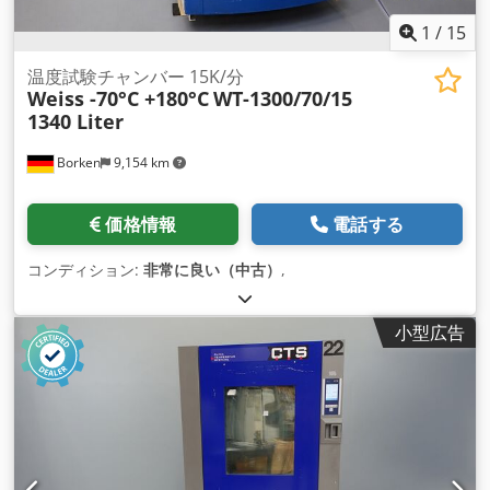
1
/
15
温度試験チャンバー 15K/分
Weiss -70°C +180°C
WT-1300/70/15
1340 Liter
Borken
9,154 km
価格情報
電話する
コンディション:
非常に良い（中古）
,
小型広告