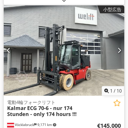
ログラム）
, タイヤサイズ:
225/75 R16
, アクスル構成:
4x2
, ホ
小型広告
イールベース:
3,750 mm
, 色:
白色
, 変速方式:
機械式
, 排出クラ
ス:
ユーロ5
, サスペンション:
鋼
, 積載スペース容量:
3 m³
, 荷室
長:
3,100 mm
, 荷室幅:
2,230 mm
, 荷室高:
400 mm
, 座席数:
5
, 装備:
ABS（アンチロック・ブレーキ・システム）, デファレ
ンシャルロック, トラクションコントロール
,
1
/
10
電動4輪フォークリフト
Kalmar
ECG 70-6 - nur 174
Stunden - only 174 hours !!!
€145,000
Vöcklabruck
9,171 km