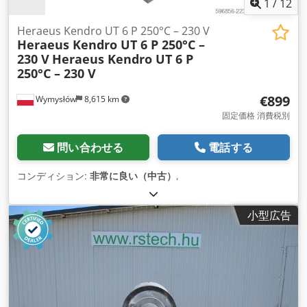
1
/
12
Heraeus Kendro UT 6 P 250°C – 230 V
Heraeus Kendro UT 6 P 250°C –
230 V
Heraeus Kendro UT 6 P
250°C – 230 V
€899
Wymysłów
8,615 km
固定価格 消費税別
問い合わせる
電話する
コンディション:
非常に良い（中古）
,
小型広告