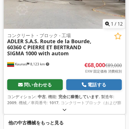
1
/
12
コンクリート・ブロック - 工場
ADLER S.A.S. Route de la Bourde,
60360 C
PIERRE ET BERTRAND
SIGMA 1000 with autom
€68,000
Kaunas
8,123 km
€89,000
EXW 固定価格 消費税別
問い合わせる
電話する
コンディション:
中古
, 機能:
完全に稼働しています
, 製造年:
2009
, 機械／車両番号:
1017
, コンクリートブロック（および膨
張粘土）製造用の中古ライン。 このラインは、膨張粘土を使用
したコンクリートブロックを製造するために使用されていた。
Crjdpfsuc Tzvox Ahkjf 2023-08年からは稼働しておらず、保存
他の中古機械をもっと見る
されている。 順番にブロックのライン： - 小型サイロ2基（バ