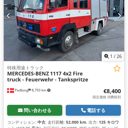
1
/
26
特殊用途トラック
MERCEDES-BENZ
1117 4x2 Fire
truck - Feuerwehr - Tankspritze
€8,400
Padborg
8,793 km
固定価格 消費税別
問い合わせる
電話する
コンディション:
中古
, 走行距離:
52,000 km
, 出力:
125 キロワ