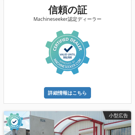
ェーシングヘッド、フェーシング＆ボーリングヘッド -メーカ
信頼の証
ー：ER MEX C-H、フェーシング＆ボーリングヘッド MK4 -タ
イプ: D-210 -寸法: Ø 96 x 385 mm Credpfx Ahsu S Tc Eekof -
Machineseeker認定ディーラー
重量：8.3 kg
詳細情報はこちら
小型広告