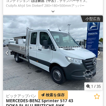
コンディション:
ほぼ新品（中古）
, チャンバーサイズ。
Csdpfx Ahjd Sm Diekerf 280×180×500mmアッパー
280x130x450mm下 最高温度: 700 の C の °
小型広告
1
/
35
検索を保存
ピックアップバン
MERCEDES-BENZ
Sprinter 517 43
DOKA 5t ALU PRITSCHE AHK