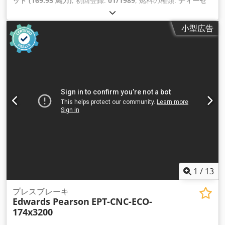
ット (169.95 馬力)
, 初回登録:
01/1989
, 燃料の種類:
ディーゼ
ル
, 総重量:
11,000 kg（キログラム）
, アクスル構成:
2軸
, 色:
赤
, 変速方式:
オートマチック
, 製造年:
1989
,
小型広告
1
/
13
プレスブレーキ
Edwards Pearson
EPT-CNC-ECO-
174x3200