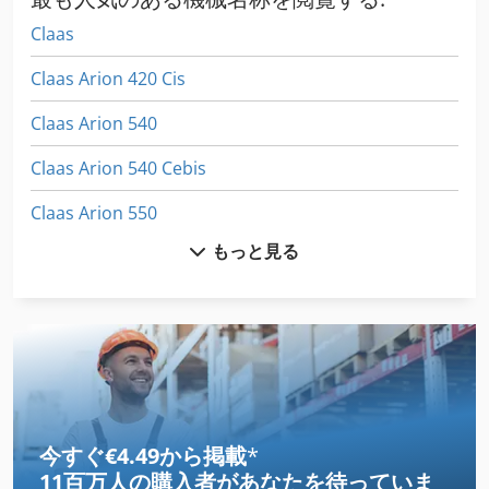
Claas
Claas Arion 420 Cis
Claas Arion 540
Claas Arion 540 Cebis
Claas Arion 550
もっと見る
Claas Arion 550 Cebis
Claas Arion 550 Cmatic
Claas Arion 640
Claas Arion 650 Cebis
Claas Axion 850
今すぐ€4.49から掲載
*
11百万人の購入者
があなたを待っていま
Claas Axos 340 C