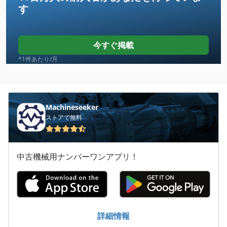
す
Claas Celtis 446 Rx
Claas Dominator 85
今すぐ掲載
Claas Lexion 405
*1件あたり/月
Claas Lexion 420
Claas Lexion 440
Machineseeker
ストアで無料
Claas Lexion 450
Claas Lexion 460
中古機械用ナンバーワンアプリ！
Claas Lexion 540
Claas Lexion 570 C
Claas Rollant 355 Rc
詳細情報
Claas Variant 365