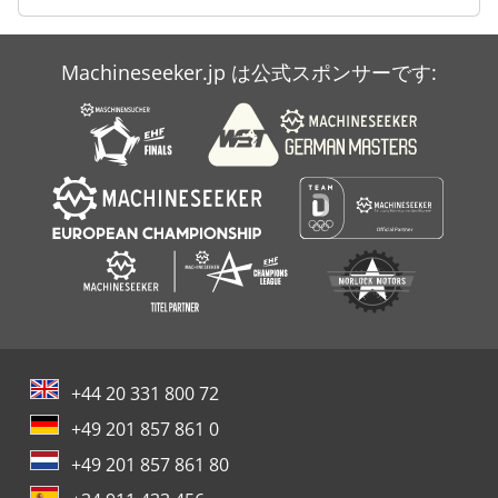
Claas Variant 385 Rc
Machineseeker.jp は公式スポンサーです:
Claas Volto 670
Claas Volto 870
+44 20 331 800 72
+49 201 857 861 0
+49 201 857 861 80