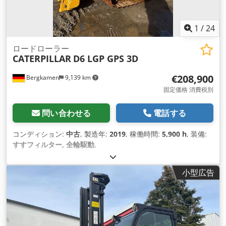
1
/
24
ロードローラー
CATERPILLAR
D6 LGP GPS 3D
€208,900
Bergkamen
9,139 km
固定価格 消費税別
問い合わせる
電話する
コンディション:
中古
, 製造年:
2019
, 稼働時間:
5,900 h
, 装備:
すすフィルター, 全輪駆動
,
小型広告