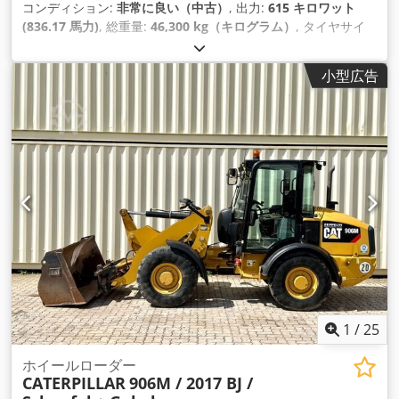
コンディション:
非常に良い（中古）
, 出力:
615 キロワット
(836.17 馬力)
, 総重量:
46,300 kg（キログラム）
, タイヤサイ
ズ:
24.00R35
, タイヤの状態:
90 パーセント
, 製造年:
2020
, 稼
働時間:
7,819 h
, 装備:
エアコン
,
小型広告
1
/
25
ホイールローダー
CATERPILLAR
906M / 2017 BJ /