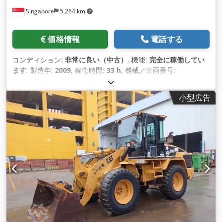
Singapore
5,264 km
価格情報
電話する
コンディション:
非常に良い（中古）
, 機能:
完全に稼働してい
ます
, 製造年:
2009
, 稼働時間:
33 h
, 機械／車両番号:
CAT00D7GLC7G01263
, 中古キャタピラー ドーザー C/W リッ
パー Crodpfx Aajv Dr S Usxjf モデル: D7G シリアル:
小型広告
CAT00D7GLC7G01263 稼働時間: 33 年式: 2009