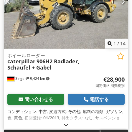
1
/
14
ホイールローダー
caterpillar
906H2 Radlader,
Schaufel + Gabel
€28,900
Singen
9,424 km
固定価格 消費税別
問い合わせる
電話する
コンディション:
中古
, 変速方式:
その他
, 燃料の種類:
ガソリン
,
色:
黄色
, 初回登録:
01/2013
, 排出クラス:
なし
, サスペンショ
ン:
その他
, 製造年:
2013
, 稼働時間:
3,700 h
, 運転席:
その他
,