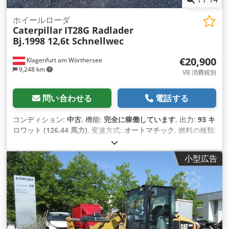
ホイールローダ
Caterpillar
IT28G Radlader
Bj.1998 12,6t Schnellwec
€20,900
Klagenfurt am Wörthersee
9,248 km
VB 消費税別
問い合わせる
電話する
コンディション:
中古
, 機能:
完全に稼働しています
, 出力:
93 キ
ロワット (126.44 馬力)
, 変速方式:
オートマチック
, 燃料の種類:
ディーゼル
, 空車重量:
12,600 kg（キログラム）
, 運転質量:
12,600 kg（キログラム）
, アクスル構成:
4x4
, 初回登録:
小型広告
10/1998
, 製造年:
1998
, 稼働時間:
17,762 h
, 燃料:
ディーゼル
,
装備:
パレットフォーク, 全輪駆動
,