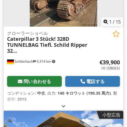
1
/
15
クローラーショベル
Caterpillar
3 Stück! 328D
TUNNELBAG Tiefl. Schild Ripper
32...
€39,900
Schlierbach
9,314 km
VB 消費税別
問い合わせる
電話する
コンディション:
中古
, 出力:
140 キロワット (190.35 馬力)
, 製
造年:
2013
,
小型広告