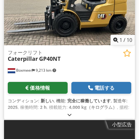
1
/
10
フォークリフト
Caterpillar
GP40NT
Boxmeer
9,213 km
価格情報
電話する
コンディション:
新しい
, 機能:
完全に稼働しています
, 製造年:
2025
, 稼働時間:
2 h
, 積載能力:
4,000 kg（キログラム）
, 揚程:
3,300 mm
, 燃料の種類:
ガス
, マスト型式:
デュプレックス
, エ
ンジンメーカー:
Mitsubsihi
, フォーク長:
1,200 mm
, タイヤの
小型広告
状態:
100 パーセント
, 空車重量:
6,000 kg（キログラム）
, 装
備:
CEマーキング, サイドシフト, トレーラー連結装置, 照明
,