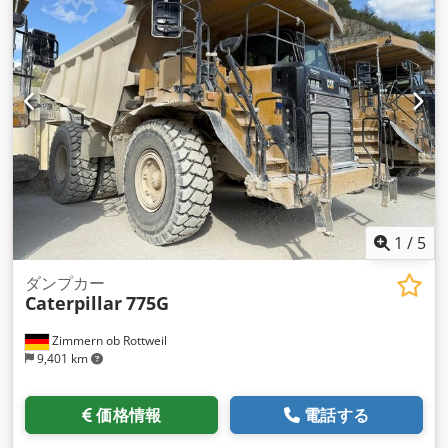
1
/
5
ダンプカー
Caterpillar
775G
Zimmern ob Rottweil
9,401 km
価格情報
電話する