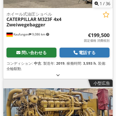
1
/
36
ホイール式油圧ショベル
CATERPILLAR
M323F 4x4
Zweiwegebagger
€199,500
Kaufungen
9,086 km
固定価格 消費税別
問い合わせる
電話する
コンディション:
中古
, 製造年:
2019
, 稼働時間:
3,593 h
, 装備:
全輪駆動
,
小型広告