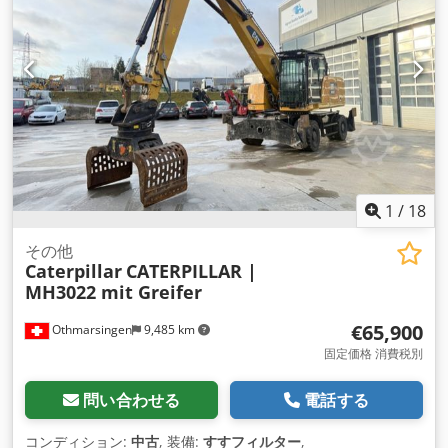
1
/
18
その他
Caterpillar
CATERPILLAR |
MH3022 mit Greifer
€65,900
Othmarsingen
9,485 km
固定価格 消費税別
問い合わせる
電話する
コンディション:
中古
, 装備:
すすフィルター
,