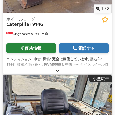
1
/
8
ホイールローダー
Caterpillar
914G
Singapore
5,264 km
価格情報
電話する
コンディション:
中古
, 機能:
完全に稼働しています
, 製造年:
1998
, 機械／車両番号:
9WM00651
, 中古キャタピラホイールロ
ーダー Cedpov Dr Ngjfx Aaxsrf モデル: 914G シリアルナンバ
ー: 9WM00651 年式: 1998
小型広告