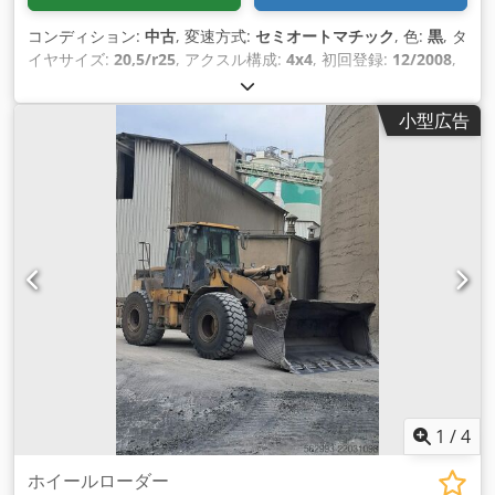
コンディション:
中古
, 変速方式:
セミオートマチック
, 色:
黒
, タ
イヤサイズ:
20,5/r25
, アクスル構成:
4x4
, 初回登録:
12/2008
,
製造年:
2008
, 稼働時間:
9,424 h
, 装備:
全輪駆動
,
小型広告
1
/
4
ホイールローダー