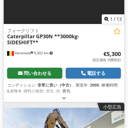
1
/
13
フォークリフト
Caterpillar
GP30N **3000kg-
SIDESHIFT**
€5,300
Herentals
9,302 km
固定価格 消費税別
問い合わせる
電話する
コンディション:
非常に良い（中古）
, 製造年:
2005
, 稼働時間:
6,878 h
, 燃料の種類:
ガス
, 色:
黄色
,
小型広告