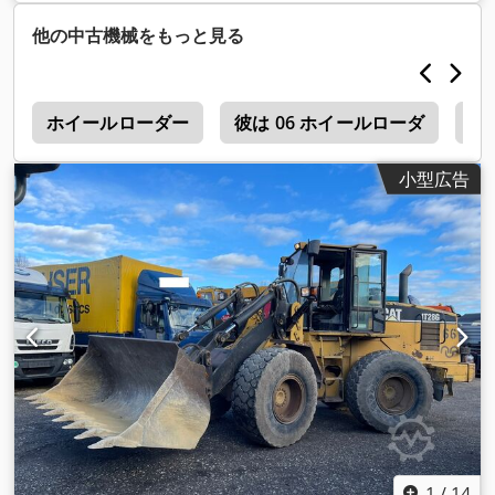
馬力)
, フォーク長:
1,200 mm
, 空車重量:
6,095 kg（キログラ
ム）
, 全長:
3,000 mm
, 駆動方式:
Treibgas
, 建設幅:
1,415
他の中古機械をもっと見る
mm
, LPGフォークリフト 荷重重心：500 フォーク幅：125
mm フォーク厚：50 mm マストタイプ: 標準 技術状態: 非常に
良い フロントタイヤタイプ: エア フロントタイヤの状態： 60 -
ト
80 Csdpfel Hbmpsx Aaxsrf リアタイヤ タイプ： 空気 リアタ
ホイールローダー
彼は 06 ホイールローダ
超
イヤの状態： 60 - 80 説明: 状態の良い中古車。メンテナンスと
UVV検査更新済み。 保証期間3ヶ月。 サイドシフト、フォーク
小型広告
ポジショナー、 第3バルブ、第4バルブ、後部作業灯、前部作業
灯、暖房、フルキャブ、
1
/
14