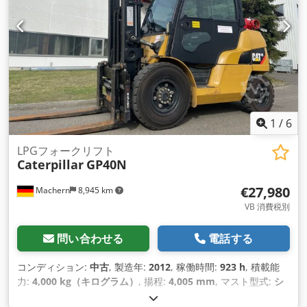
1
/
6
LPGフォークリフト
Caterpillar
GP40N
€27,980
Machern
8,945 km
VB 消費税別
問い合わせる
電話する
コンディション:
中古
, 製造年:
2012
, 稼働時間:
923 h
, 積載能
力:
4,000 kg（キログラム）
, 揚程:
4,005 mm
, マスト型式:
シ
ンプレックス
, 建設高:
2,700 mm
, 出力:
50 キロワット (67.98