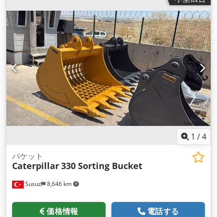
の種類:
三相
, 定格出力:
1,525 キロワット (2,073.42 馬力)
, 定格
（見かけ上）電力:
2,187 kVA（キロボルトアンペア）
, 定格出
力:
1,525 キロワット (2,073.42 馬力)
, 連続（見かけ）電力:
2,187 kVA（キロボルトアンペア）
, 全長:
6,705 mm
, 全幅:
1,988 mm
, 全高:
1,537 mm
, 最大回転速度:
1,200 回転/分
, エ
ンジンメーカー:
Caterpillar
, 冷却方式:
水
,
1
/
4
バケット
Caterpillar
330 Sorting Bucket
Susuz
8,646 km
価格情報
電話する