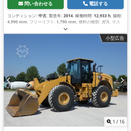
問い合わせる
電話する
コンディション:
中古
, 製造年:
2014
, 稼働時間:
12,933 h
, 揚程:
4,990 mm
, フリーリフト:
1,790 mm
, 燃料の種類:
ガス
, マス
ト型式:
トリプレックス
, フォーク長:
1,310 mm
, フォーク幅:
1,120 mm
, 全高:
2,370 mm
, 全長:
2,850 mm
, 全幅:
1,280
小型広告
mm
, 色:
茶色
,
1
/
16