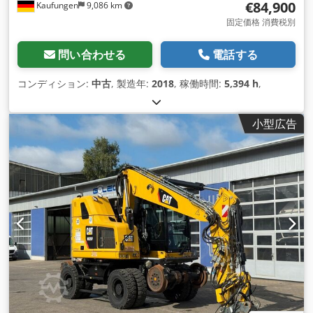
€84,900
Kaufungen
9,086 km
固定価格 消費税別
問い合わせる
電話する
コンディション:
中古
, 製造年:
2018
, 稼働時間:
5,394 h
,
小型広告