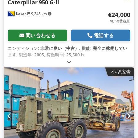
Caterpillar
950 G-II
€24,000
Kakanj
9,248 km
VB 消費税別
問い合わせる
電話する
コンディション:
非常に良い（中古）
, 機能:
完全に稼働してい
ます
, 製造年:
2005
, 稼働時間:
25,500 h
,
小型広告