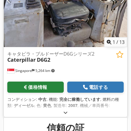
1
/
13
キャタピラ・ブルドーザーD6Gシリーズ2
Caterpillar
D6G2
Singapore
5,264 km
価格情報
電話する
コンディション:
中古
, 機能:
完全に稼働しています
, 燃料の種
類:
ディーゼル
, 色:
黄色
, 製造年:
2007
, 機械／車両番号:
CAT00D6GPC6G01049
, 商品説明 中古キャタピラーブルドーザ
ー キャタピラー製 モデル D6G2 クローラ移動式 最大先進出力
190kw 最大定格速度 2200 rpm トランスミッション・タイプ
信頼の証
パワーシフト ディーゼルエンジン 現状販売 Crsdpfx