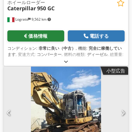
ホイールローダー
Caterpillar
950 GC
Lograto
9,562 km
価格情報
電話する
コンディション:
非常に良い（中古）
, 機能:
完全に稼働してい
ます
, 変速方式:
コンバーター
, 燃料の種類:
ディーゼル
, 総重量:
19,020 kg（キログラム）
, 初回登録:
01/2022
, 製造年:
2021
,
装備:
エアコン
,
小型広告