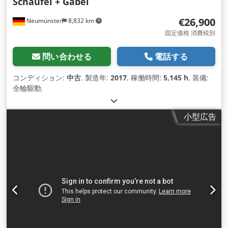
Schaufel + Gabel
€26,900
Neumünster
8,832 km
固定価格 消費税別
問い合わせる
電話する
コンディション:
中古
, 製造年:
2017
, 稼働時間:
5,145 h
, 装備:
全輪駆動
,
小型広告