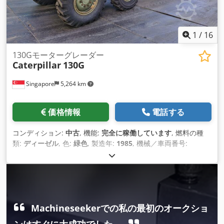
1
/
16
130Gモーターグレーダー
Caterpillar
130G
Singapore
5,264 km
価格情報
電話する
コンディション:
中古
, 機能:
完全に稼働しています
, 燃料の種
類:
ディーゼル
, 色:
緑色
, 製造年:
1985
, 機械／車両番号:
7GB01296
, 商品説明 中古catモーターグレーダー メーカー：
CATERPILLAR モデル 130G ディーゼルエンジン Csdpjul U
Epsfx Aaxsrf 現状販売 お問い合わせ ヴィジャイ JPNインダス
トリアル・トレーディング社 13A パンダンクレセント、シンガ
ポール 128478
Machineseekerでの私の最初のオークショ