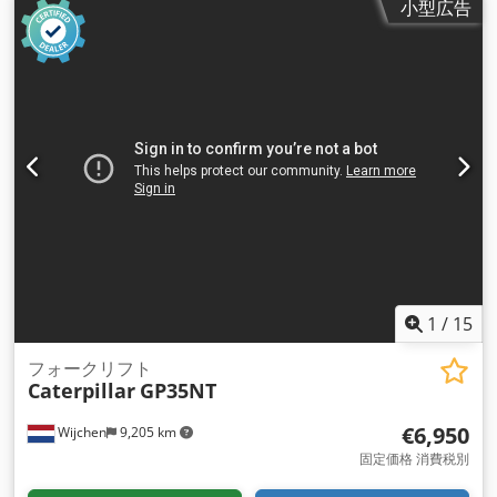
小型広告
1
/
15
フォークリフト
Caterpillar
GP35NT
€6,950
Wijchen
9,205 km
固定価格 消費税別