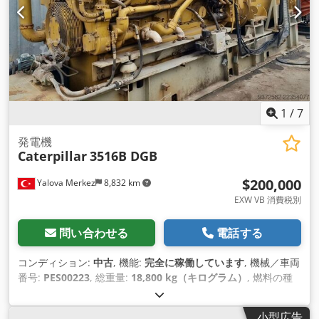
1
/
7
発電機
Caterpillar
3516B DGB
$200,000
Yalova Merkez
8,832 km
EXW VB 消費税別
問い合わせる
電話する
コンディション:
中古
, 機能:
完全に稼働しています
, 機械／車両
番号:
PES00223
, 総重量:
18,800 kg（キログラム）
, 燃料の種
類:
ディーゼル
, 出力:
1,650 キロワット (2,243.37 馬力)
, 出力電
流:
2,096 A
, 出力電圧:
440 V
, 出力周波数:
60 ヘルツ
, 出力電流
小型広告