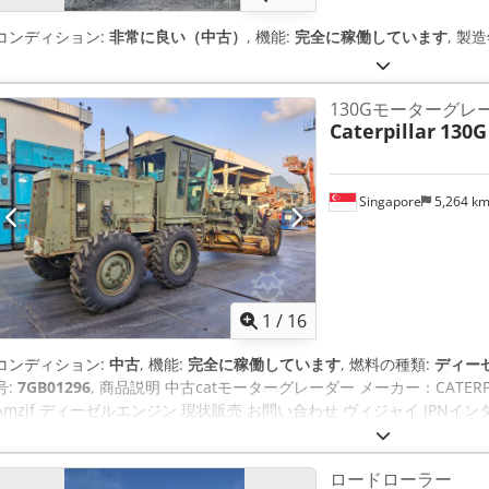
コンディション:
非常に良い（中古）
, 機能:
完全に稼働しています
, 製
130Gモーターグレ
Caterpillar
130G
Singapore
5,264 k
1
/
16
コンディション:
中古
, 機能:
完全に稼働しています
, 燃料の種類:
ディー
号:
7GB01296
, 商品説明 中古catモーターグレーダー メーカー：CATERPILLAR
Amzjf ディーゼルエンジン 現状販売 お問い合わせ ヴィジャイ JPNイ
ンダンクレセント、シンガポール 128478
ロードローラー