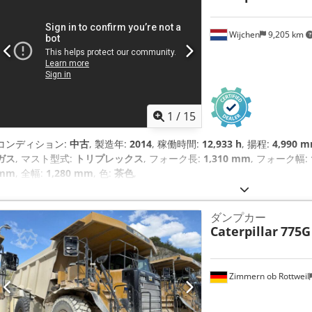
Wijchen
9,205 km
1
/
15
コンディション:
中古
, 製造年:
2014
, 稼働時間:
12,933 h
, 揚程:
4,990 
ガス
, マスト型式:
トリプレックス
, フォーク長:
1,310 mm
, フォーク幅:
mm
, 全幅:
1,280 mm
, 色:
茶色
,
ダンプカー
Caterpillar
775G
Zimmern ob Rottweil