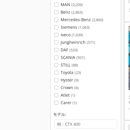
MAN
(3,209)
Benz
(2,863)
Mercedes-Benz
(2,860)
Siemens
(1,063)
Iveco
(1,039)
Jungheinrich
(571)
DAF
(520)
SCANIA
(501)
STILL
(88)
Toyota
(23)
Hyster
(9)
Crown
(6)
Atlet
(1)
Carer
(1)
モデル: