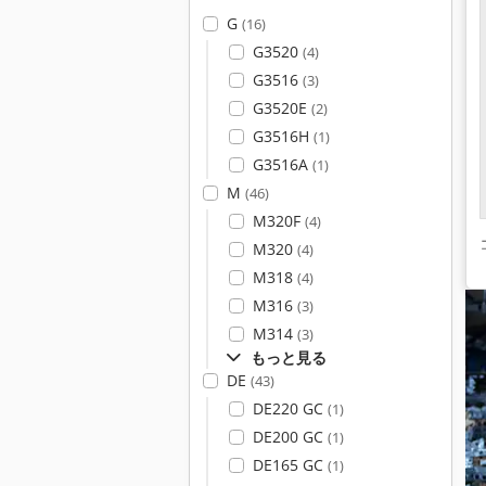
G
(16)
G3520
(4)
G3516
(3)
G3520E
(2)
G3516H
(1)
G3516A
(1)
M
(46)
M320F
(4)
M320
(4)
M318
(4)
M316
(3)
M314
(3)
もっと見る
DE
(43)
DE220 GC
(1)
DE200 GC
(1)
DE165 GC
(1)