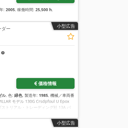
造年:
2005
, 稼働時間:
25,500 h
,
小型広告
ーダー
m
価格情報
ゼル
, 色:
緑色
, 製造年:
1985
, 機械／車両番
 モデル 130G Crsdpfoul U Epox
ンダストリアル・トレーディング社 13A パ
小型広告