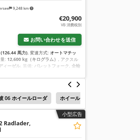
ersee
9,248 km
€20,900
VB 消費税別
お問い合わせを送信
126.44 馬力)
, 変速方式:
オートマチッ
質量:
12,600 kg（キログラム）
, アクスル
ディーゼル
, 装備:
パレットフォーク, 全輪
彼 06 ホイールローダ
ホイール ・ ローダ
Werklu
小型広告
2 Radlader,
l