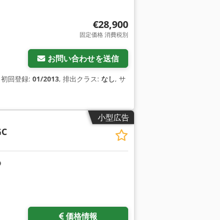
€28,900
固定価格 消費税別
お問い合わせを送信
, 初回登録:
01/2013
, 排出クラス:
なし
, サ
小型広告
GC
価格情報