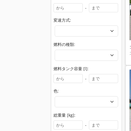
-
変速方式:
燃料の種類:
燃料タンク容量 [l]:
-
色:
総重量 [kg]:
-