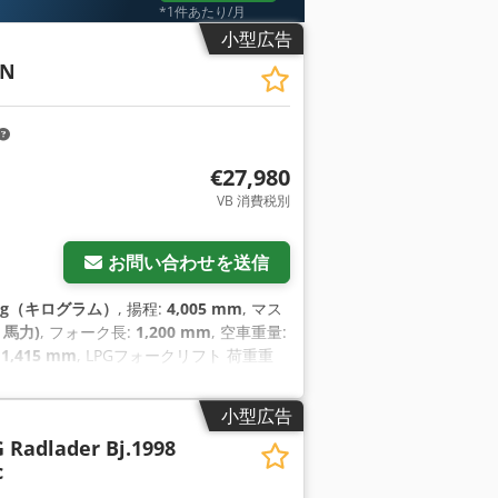
*1件あたり/月
小型広告
0N
€27,980
VB 消費税別
お問い合わせを送信
0 kg（キログラム）
, 揚程:
4,005 mm
, マス
 馬力)
, フォーク長:
1,200 mm
, 空車重量:
:
1,415 mm
, LPGフォークリフト 荷重重
厚：50 mm マストタイプ: 標準 技術状態: 非常
リアタイヤ タイプ： 空気 リアタイヤの状
小型広告
済み。 保証期間3ヶ月。 サイドシフト、フォ
G Radlader Bj.1998
、暖房、フルキャブ、
c