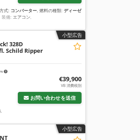
速方式:
コンバーター
, 燃料の種類:
ディーゼ
, 装備:
エアコン
,
小型広告
ck! 328D
. Schild Ripper
km
€39,900
VB 消費税別
お問い合わせを送信
3
,
小型広告
5NT