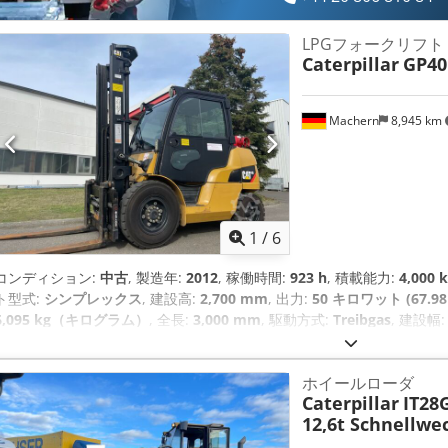
LPGフォークリフト
Caterpillar
GP4
Machern
8,945 km
1
/
6
コンディション:
中古
, 製造年:
2012
, 稼働時間:
923 h
, 積載能力:
4,00
ト型式:
シンプレックス
, 建設高:
2,700 mm
, 出力:
50 キロワット (67.98
6,095 kg（キログラム）
, 全長:
3,000 mm
, 駆動方式:
Treibgas
, 建設幅
心：500 Codpfel Hbmpex Amzjrf フォーク幅：125 mm フォーク
に良い フロントタイヤタイプ: エア フロントタイヤの状態： 60 - 80 
ホイールローダ
態： 60 - 80 説明: 状態の良い中古車。メンテナンスとUVV検査更新
Caterpillar
IT28
ークポジショナー、 第3バルブ、第4バルブ、後部作業灯、前部作業灯
12,6t Schnellwe