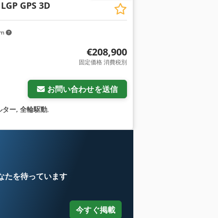
 LGP GPS 3D
km
€208,900
固定価格 消費税別
お問い合わせを送信
ター, 全輪駆動
,
なたを待っています
今すぐ掲載