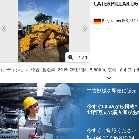
CATERPILLAR
D6
Bergkamen
9,139 
1
/
24
コンディション:
中古
, 製造年:
2019
, 稼働時間:
5,900 h
, 装備:
すすフィル
中古機械を即座に販売
今すぐ€4.49から掲載
*
11百万人の購入者
があ
今すぐご確認ください
+44 20 806 810 84