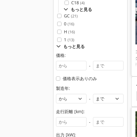
C18
(4)
もっと見る
GC
(21)
0
(16)
H
(16)
1
(13)
もっと見る
価格:
-
価格表示ありのみ
製造年:
Kalmar
Heli
電気
Heli フォークリフト
-
走行距離 [km]:
-
出力 [kW]: