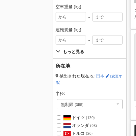
空車重量 [kg]:
-
運転質量 [kg]:
-
もっと見る
所在地
検出された現在地:
日本
(変更す
る)
半径:
無制限
(355)
ドイツ
(130)
オランダ
(98)
トルコ
(36)