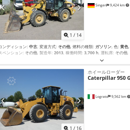
Singen
9,424 km
1
/
14
コンディション:
中古
, 変速方式:
その他
, 燃料の種類:
ガソリン
, 色:
黄色
スペンション:
その他
, 製造年:
2013
, 稼働時間:
3,700 h
, 運転席:
その他
,
ホイールローダー
Caterpillar
950 
Lograto
9,562 km
1
/
16