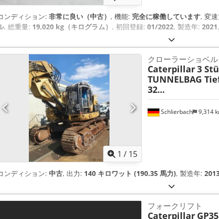
コンディション:
非常に良い（中古）
, 機能:
完全に稼働しています
, 変
ル
, 総重量:
19,020 kg（キログラム）
, 初回登録:
01/2022
, 製造年:
2021
クローラーショベル
Caterpillar
3 Stü
TUNNELBAG Tiefl
32...
Schlierbach
9,314 
1
/
15
コンディション:
中古
, 出力:
140 キロワット (190.35 馬力)
, 製造年:
201
フォークリフト
Caterpillar
GP3