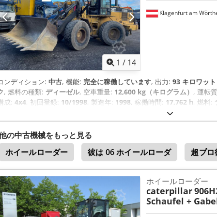
Klagenfurt am Wörth
1
/
14
コンディション:
中古
, 機能:
完全に稼働しています
, 出力:
93 キロワット (
ク
, 燃料の種類:
ディーゼル
, 空車重量:
12,600 kg（キログラム）
, 運転
構成:
4x4
, 初回登録:
10/1998
, 製造年:
1998
, 稼働時間:
17,762 h
, 燃料:
駆動
,
他の中古機械をもっと見る
ホイールローダー
彼は 06 ホイールローダ
超プロ
ホイールローダー
caterpillar
906H
Schaufel + Gabe