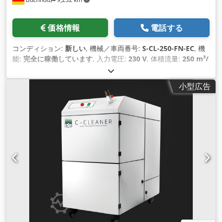
価格情報
電話する
コンディション:
新しい
, 機械／車両番号:
S-CL-250-FN-EC
, 機
能:
完全に稼働しています
, 入力電圧:
230 V
, 体積流量:
250 m³/
時
, 全高:
600 mm
, 全長:
340 mm
, 全幅:
430 mm
, 総重量:
35
kg（キログラム）
, 装備:
銘板あり
, ISI のクリーナー メカニカ
小型広告
ルエアフィルター装置（はんだ煙） 最大 2 台のワークステーシ
ョンに対応 タイプ: 250FN バージョン: モバイル コントロール:
なし ECを備えた横型モバイル機械式空気清浄機 はんだ煙を分
離する遠心ファン。 技術的な説明: 風量: - 240 m3/h (体積流量)
- 170 m3/h (有効空気出力) Dcedpfxsvrylfj Aqgjk (検出素子の
ないフィルター構成による) 吸気口：2×NW50mm（後部） フ
ィルター装置: - プレフィルター G4 - HEPAフィルターH13 ・活
性炭カセット（2.5kg、詰め替え可能） カラー：RAL 7035 ライ
トグレー（オプション：特別色） 電圧: 230V 周波数: 50Hz 保
護等級：IP54 ファン技術：省エネEC技術 空気出力: 調整不可
寸法：長さ340mm / 幅430mm / 高さ600mm 重量: 35kg