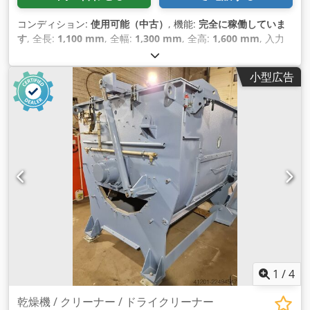
コンディション:
使用可能（中古）
, 機能:
完全に稼働していま
す
, 全長:
1,100 mm
, 全幅:
1,300 mm
, 全高:
1,600 mm
, 入力
電圧:
380 V
, 積載能力:
500 kg（キログラム）
, 空車重量:
550
kg（キログラム）
, 装備:
ドキュメント / マニュアル
,
小型広告
1
/
4
乾燥機 / クリーナー / ドライクリーナー