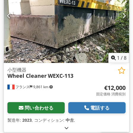
1
/
8
小型機器
Wheel Cleaner
WEXC-113
€12,000
フランス
9,861 km
固定価格 消費税別
問い合わせる
電話する
製造年:
2023
, コンディション:
中古
,