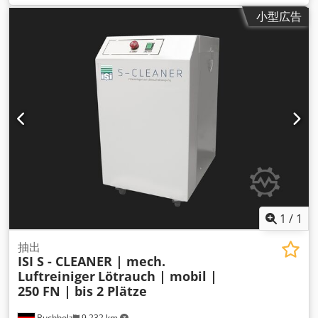
mm
, 全幅:
550 mm
, 総重量:
50 kg（キログラム）
, 装備:
回転
小型広告
速度無段階可変, 銘板あり
, ISI D クリーナー 機械式エアフィル
ター装置（粉塵） タイプ：440FR バージョン: モバイル コント
ロール:なし ECを備えた横型モバイル機械式空気清浄機 粉塵を
分離する遠心ファン。 技術的な説明: 風量: - 450 m3/h (フリー
ブロー) (検出素子のないフィルター構成による) 空気入口開口
部：バッフルプレートとして プレセパレーター 吸気口：
100mm（左側） フィルター装置: - フィルターカートリッジ
(DIN EN 60335-2-69 付録 AA に準拠した防塵クラス M) - ロー
タリーベーンノズルによる圧縮空気洗浄 カラー：RAL 7035 ラ
イトグレー（オプション：特別色） 電圧: 230V 周波数: 50Hz
保護等級：IP54 Dcsdovrxc Aepfx Aqgek ファン技術：省エネ
EC技術 空気出力: 調整可能 騒音レベル：58db（A）） 寸法：
長さ450mm / 幅550mm / 高さ1430mm 重量: 50kg
1
/
1
抽出
ISI S - CLEANER | mech.
Luftreiniger
Lötrauch | mobil |
250 FN | bis 2 Plätze
Buchholz
9,232 km