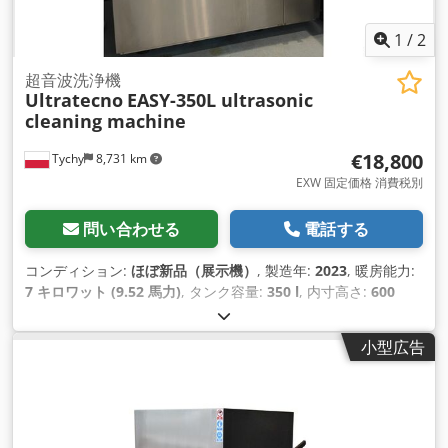
1
/
2
超音波洗浄機
Ultratecno
EASY-350L ultrasonic
cleaning machine
€18,800
Tychy
8,731 km
EXW 固定価格 消費税別
問い合わせる
電話する
コンディション:
ほぼ新品（展示機）
, 製造年:
2023
, 暖房能力:
7 キロワット (9.52 馬力)
, タンク容量:
350 l
, 内寸高さ:
600
mm
, 内寸長:
900 mm
, 内寸幅:
650 mm
, 入力電圧:
400 V
, 入
力周波数:
28,000 ヘルツ
, 高出力超音波洗浄機 Ultratecno
小型広告
EASY-350L。 ポーランドの代理店がプレゼンテーションや展示
会で使用した2023年製のデモ機。新品同様の素晴らしいコンデ
ィション。 Dodpfx Aeq Ruxmoqgsck 50年にわたる超音波洗
浄機製造の経験に裏打ちされた、最高品質の部品といくつかの
革新的なソリューション。最大荷重125kg（最大静 荷重