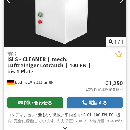
ョンで 1x100mm / 2x80mm / 4x50mm) フィルター装置: ・ア
ルミメッシュ粗目フィルター - ZラインフィルターF9 - プレス
され、特別に含浸された成形炭素を備えた活性炭カセット
ATEX: グループ II ガス・粉塵 ファン: ATEX II 2G Exh IIB T4 Gb
に準拠 温度クラス: T4 > 135°C ファン: デバイスカテゴリ 2 フ
ィルターシステム：デバイスカテゴリー3 すべての電気コンポ
ーネントは防爆バージョンで提供されます。 カラー：RAL
1
/
1
7035 ライトグレー（オプション：特別色） 電圧: 230V 周波数:
50Hz 保護等級：IP54 ファン技術：省エネEC技術 空気出力: 調
抽出
ISI S - CLEANER | mech.
整不可 騒音レベル：61db（A）） 寸法：長さ400mm / 幅
Luftreiniger
Lötrauch | 100 FN |
500mm / 高さ755mm 体重：60kg
bis 1 Platz
€1,250
Buchholz
9,232 km
EXW 固定価格 消費税別
問い合わせる
電話する
コンディション:
新しい
, 機械／車両番号:
S-CL-100-FN-EC
, 機
能:
完全に稼働しています
, 入力電圧:
230 V
, 体積流量:
134 m³/
時
, 全高:
475 mm
, 全長:
250 mm
, 全幅:
250 mm
, 総重量:
17