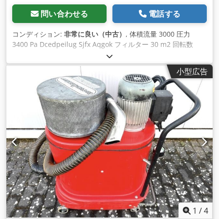
問い合わせる
電話する
コンディション:
非常に良い（中古）
, 体積流量 3000 圧力
3400 Pa Dcedpeilug Sjfx Aqgok フィルター 30 m2 回転数
2850
小型広告
1
/
4