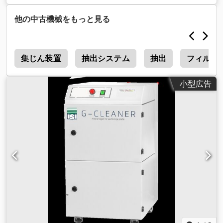
kg（キログラム）
, 装備:
銘板あり
, ISI S-CLEANER 機械式エア
フィルターユニット（はんだ付けヒューム用） ワークステーシ
他の中古機械をもっと見る
ョン1台まで 型式：100 FN 設計：一部可動式（スキッド付き／
キャスターなし） 制御：なし はんだ付けヒュームを分離する
ECラジアルファンを備えた、水平型で一部可動式の機械式エア
機
クリーナー。 Dedpfx Aqjwpu Twegsck 技術仕様： 風量： -
集じん装置
抽出システム
抽出
フィルタ
134 m³/h（体積流量） - 100 m³/h（有効風量） （フィルター
構成（捕集エレメントなし）によって異なります） 吸気接続
小型広告
口：NW 50 mm（背面） フィルター構成： - プレフィルター -
HEPAフィルター H13 - 活性炭カートリッジ（詰め替え可能）
色：RAL 7035 ライトグレー 電圧：230 V 周波数：50 Hz 保護
等級：IP54 ファン技術：省エネECテクノロジー 風量：調整不
可 寸法：長さ 250 mm / 幅 250 mm / 高さ 475 mm 重量：
16.5 kg