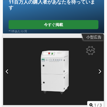
11百万人の購入者
があなたを待っていま
量 300kg サイズ 98 * 122 * 143 cm スキャン幅 10-80 mm 機
す
能：ハンドヘルドまたは自動 動作温度 0～40 動作モデル CW
CW 波長 Nm 1070-1080 標準出力 w 2000 / 3000 レーザービ
ーム品質 mm*mrad 4 調整可能周波数 Hz 5000 伝送ファイバ
ー径 50/100 出力安定度 ±2 電源 VAC 380-460 消費電力 KW 7
今すぐ掲載
動作温度 °C 5~35 適用範囲 1. 酸化物の除去 2. 金型の洗浄 3.
*1件あたり/月
表面処理 4. コーティングの除去 5. 溶接シームの前処理 6. 接合
小型広告
の前処理 7. 油脂の除去 8. 塗料の除去 9. 表面クリーニング 10.
ステイン除去 11. 表面粗面化 12. 道具の洗浄 13. 歴史的修復
14. 選択的色除去 15. 精密洗浄
1
/
3