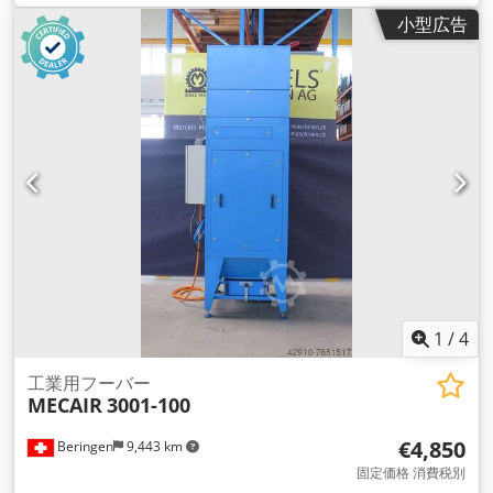
グラム）
, 入力電圧:
230 V
, 暖房能力:
9 キロワット (12.24 馬
小型広告
力)
, 給水タンク容量:
300 l
, ロータリーテーブル径:
1,000 mm
,
テーブル荷重:
300 kg（キログラム）
, テーブル幅:
1,000 mm
,
ROT1000 回転バスケット式洗浄機は、洗浄機開発の各段階に
おける近代的な技術と精密な職人技の融合であり、これは一言
で言えば、大型部品の洗浄プ ロセスを容易にする革新的な設計
の定義です。この装置の豊富な装備は、作業現場において高い
効率性、経済性、信頼性を提供してくれる。モー ター駆動の回
転バスケットとスプレーノズルが、洗浄プロセスの効率を高め
ます。洗浄中の部品は、垂直軸を中心に回転する円形バスケッ
トに載 せられる。全自動制御盤が洗浄機の作業を制御します。
洗浄機の標準装備 - 洗浄中に蓋を開けると、蓋が外れるセンサ
ー、 - タンク内の液面センサーによる空運転防止、 - 液温セン
サー、 - 有名なスプレー会社製の調節可能なステンレス製スプ
レーアーム1本 システム Dedpfx Aoq I N S Hjqgeck - 機械的に
1
/
4
回転するバスケット、 - 二重ろ過、 - 粗い不溶性不純物フィル
ター（1mmメッシュフィルター）、 - ドレインバルブ
工業用フーバー
MECAIR
3001-100
€4,850
Beringen
9,443 km
固定価格 消費税別