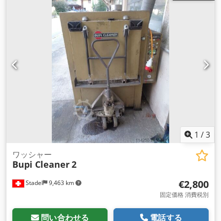
1
/
3
ワッシャー
Bupi Cleaner
2
€2,800
Stadel
9,463 km
固定価格 消費税別
問い合わせる
電話する