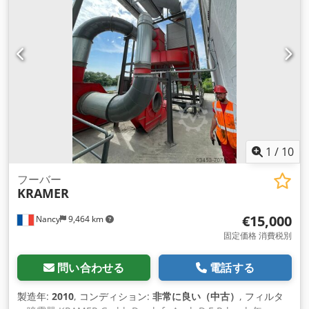
1
/
10
フーバー
KRAMER
€15,000
Nancy
9,464 km
固定価格 消費税別
問い合わせる
電話する
製造年:
2010
, コンディション:
非常に良い（中古）
, フィルタ