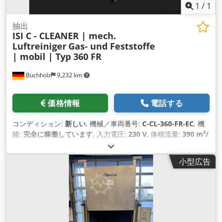
1
/
1
抽出
ISI C - CLEANER | mech.
Luftreiniger
Gas- und Feststoffe
| mobil | Typ 360 FR
Buchholz
9,232 km
価格情報
電話する
コンディション:
新しい
, 機械／車両番号:
C-CL-360-FR-EC
, 機
能:
完全に稼働しています
, 入力電圧:
230 V
, 体積流量:
390 m³/
時
, 騒音レベル:
58 デシベル (dB)
, 全高:
1,190 mm
, 全長:
900
mm
, 全幅:
550 mm
, 保証期間:
12 ヶ月
, 装備:
銘板あり
, ISICク
小型広告
リーナー メカニカルエアフィルター装置 タイプ：360FR バー
ジョン: モバイル コントロール:なし ECを備えた横型モバイル
機械式空気清浄機 気体と固体を分離するための遠心ファン。
技術的な説明: 風量: - 390 m3/h (フリーブロー) - 360 m3/h (有
効) (検出素子のないフィルター構成による) 空気入口: プレセパ
レーターとしてバッフルプレート付き フィルター装置: ・ポリ