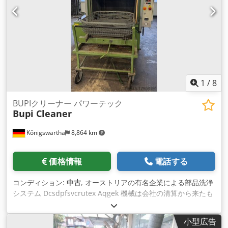
エステルフリース製フィルターカートリッジ（防塵クラスM）
・プレフィルターマットG4 - HEPAフィルターH13 ・活性炭カ
セット3kg詰め替え可能 一貫した吸引性能を実現するために、
ボールバルブを介して圧縮空気を使用してフィルターカートリ
ッジを定期的に清掃できます。 カラー：RAL 7035 ライトグレ
ー（オプション：特別色） Dedpfjvrw T Hjx Aqgjck 電圧: 230V
周波数: 50Hz 保護等級：IP54 ファン技術：省エネEC技術 空気
出力: 調整可能 騒音レベル：58db（A）） 寸法：長さ900mm /
1
/
8
幅550mm / 高さ1190mm
BUPIクリーナー パワーテック
Bupi Cleaner
Königswartha
8,864 km
価格情報
電話する
コンディション:
中古
, オーストリアの有名企業による部品洗浄
システム Dcsdpfsvcrutex Aqgek 機械は会社の清算から来たも
ので、最後まで稼働していました。 洗浄剤も含まれています。
小型広告