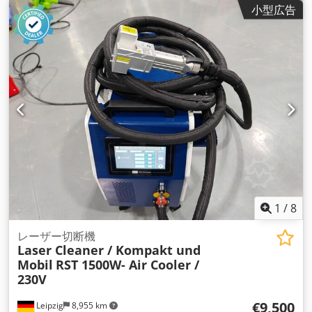
小型広告
1
/
8
レーザー切断機
Laser Cleaner / Kompakt und
Mobil
RST 1500W- Air Cooler /
230V
€9,500
Leipzig
8,955 km