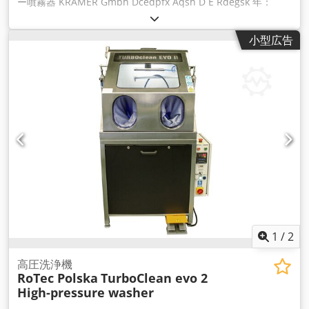
ー噴霧器 KRAMER Gmbh Dcedpfx Aqsh D E Rdegsk 年：
2010年 合計70 000 m3/h 各33 000 m3/hのフィルター2台で
別々に使用することも可能です。
小型広告
1
/
2
高圧洗浄機
RoTec Polska
TurboClean evo 2
High-pressure washer