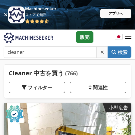
Machineseeker
アプリへ
ストアで無料
販売
検索
Cleaner 中古を買う
(766)
フィルター
関連性
小型広告