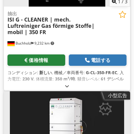
1
/
3
抽出
ISI G - CLEANER | mech.
Luftreiniger
Gas förmige Stoffe|
mobil | 350 FR
Buchholz
9,232 km
価格情報
電話する
コンディション:
新しい
, 機械／車両番号:
G-CL-350-FR-EC
, 入
力電圧:
230 V
, 体積流量:
350 m³/時
, 騒音レベル:
61 デシベル
(dB)
, 全高:
600 mm
, 全長:
430 mm
, 全幅:
340 mm
, 総重量:
40 kg（キログラム）
, ISI G クリーナー メカニカルエアフィル
小型広告
ター装置 タイプ：350FR バージョン: モバイル コントロール:
なし ECを備えた横型モバイル機械式空気清浄機 気体物質を分
離するための遠心ファン。 技術的な説明: 風量: - 390 m3/h (フ
リーブロー) - 350 m3/h (有効) (検出素子のないフィルター構成
による) 空気入口: 上部背面に 4 つの 50 mm 接続部
Dcjdpfevrygpex Aqgsk フィルター装置: ・プレフィルターマッ