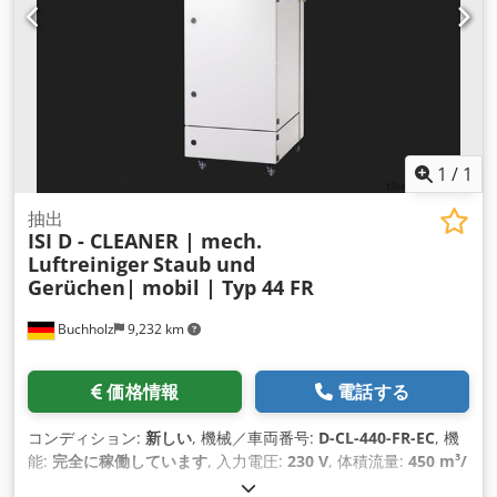
トF5 - DIN EN 1822-1 に準拠した HEPA フィルター H13 - 9kg
のプレスされ、特別に含浸された成形炭素が入った活性炭カセ
ット カラー：RAL 7035 ライトグレー（オプション：特別色）
電圧: 230V 周波数: 50Hz 保護等級：IP54 ファン技術：省エネ
EC技術 空気出力: 調整可能 騒音レベル：61db（A） 寸法：長
さ430mm / 幅340mm / 高さ600mm 重量: 40kg
1
/
1
抽出
ISI D - CLEANER | mech.
Luftreiniger
Staub und
Gerüchen| mobil | Typ 44 FR
Buchholz
9,232 km
価格情報
電話する
コンディション:
新しい
, 機械／車両番号:
D-CL-440-FR-EC
, 機
能:
完全に稼働しています
, 入力電圧:
230 V
, 体積流量:
450 m³/
時
, 騒音レベル:
58 デシベル (dB)
, 全高:
1,430 mm
, 全長:
450