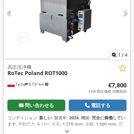
250kg）のプラットフォーム付き空気式エレベーター付属。ポ
ンプ付きオイル分離タンク50mmの特殊断熱材。 作業室寸法：
900 x 650 x 600 mm。 超音波周波数：28 kHz。 超音波出力：
2 kW 詳細は添付のテクニカル・シートに記載。 スペイン製。
1
/
4
高圧洗浄機
RoTec Poland
ROT1000
€7,800
Tychy
8,731 km
EXW 固定価格 消費税別
問い合わせる
電話する
コンディション:
新しい
, 製造年:
2024
, 機能:
完全に稼働してい
ます
, 作動圧力:
6 バー
, 全高:
1,270 mm
, 全幅:
1,500 mm
, 圧
力:
6 バー
, 入力電流の種類:
エアコン
, 空車重量:
300 kg（キロ