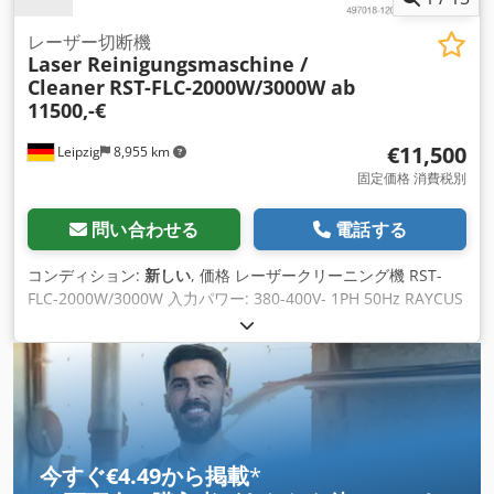
レーザー切断機
Laser Reinigungsmaschine /
Cleaner
RST-FLC-2000W/3000W ab
11500,-€
€11,500
Leipzig
8,955 km
固定価格 消費税別
問い合わせる
電話する
コンディション:
新しい
, 価格 レーザークリーニング機 RST-
FLC-2000W/3000W 入力パワー: 380-400V- 1PH 50Hz RAYCUS
2000W.....11.500,-€ RAYCUS 3000W.....14.500,-€ オプション
輸送費: 航空運賃: 1800,-€ / 船便: 750,-€. Dsdpfonr Hcwox
Aqgock 配送: 航空便の場合、入金確認後3週間営業日。 船便の
場合、入金確認後6-7週間 5. お支払い：ご注文後、発送前に
100%お支払いください。 技術パラメータ モデル：RST-FLC-
2000W/3000W レーザーレイカスファイバーレーザー レーザー
出力2000W / 3000W レーザーの長さ1064nm 周波数 10-
今すぐ€4.49から掲載
*
50KHz 冷却方法 水冷 冷却水 脱イオン水 水温 23-26°C 正味重