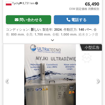
€6,490
Tychy
8,731 km
EXW 固定価格 消費税別
問い合わせる
電話する
コンディション:
新しい
, 製造年:
2024
, 作動圧力:
140 バー
, 全
長:
800 mm
, 全高:
1,700 mm
, 全幅:
1,000 mm
, 給水タンク容
量:
95 l
, 出力:
3 キロワット (4.08 馬力)
, 温度:
45 °C
,
TurboClean Evo IIはステンレス製の業務用高圧洗浄機です。洗
小型広告
浄工程は、最高温度45℃の特殊洗剤入りの水による閉回路で行
われる。作動圧力は140 barで、手の届きにくい場所やカーボ
ン、グリース、オイルなどの汚れのひどいものを徹底的に洗浄
することができます。フラップには空気 圧駆動装置が装備さ
れ、洗濯機の安全性と作業品質を向上させる。また、オイルス
キマー、ブラシ、エアガンも装備されている。窓には洗浄ノズ
ルが設置されており、視認性と作業性が向上しています。 ワー
クショップや部品再生に最適なソリューションです。 Dcodjq
Ru Amopfx Aqgjk ポーランド製。