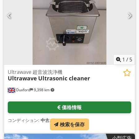
1
/
5
Ultrawave 超音波洗浄機
Ultrawave
Ultrasonic cleaner
Duxford
9,398 km
価格情報
コンディション:
中古
,
検索を保存
小型広告