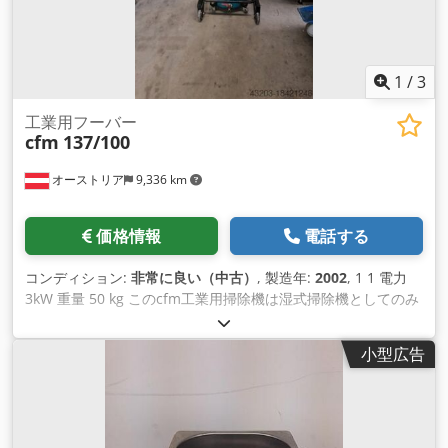
1
/
3
工業用フーバー
cfm
137/100
オーストリア
9,336 km
価格情報
電話する
コンディション:
非常に良い（中古）
, 製造年:
2002
, 1 1 電力
3kW 重量 50 kg このcfm工業用掃除機は湿式掃除機としてのみ
使用され、 Dsdpfxjvwgt Ts Aqgock 良好な状態
小型広告