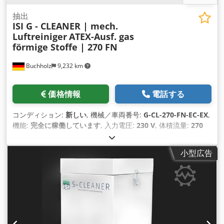
抽出
ISI G - CLEANER | mech.
Luftreiniger
ATEX-Ausf. gas
förmige Stoffe | 270 FN
Buchholz
9,232 km
価格情報
電話する
コンディション:
新しい
, 機械／車両番号:
G-CL-270-FN-EC-EX
,
機能:
完全に稼働しています
, 入力電圧:
230 V
, 体積流量:
270
m³/時
, 騒音レベル:
61 デシベル (dB)
, 全高:
755 mm
, 全長:
400 mm
, 全幅:
500 mm
, 総重量:
60 kg（キログラム）
, ISI G
小型広告
クリーナー - ATEX メカニカルエアフィルター装置
Dcedpjvrykhofx Aqgok (吸着プレートなし/別途決定) タイプ:
270FN バージョン: モバイル コントロール:なし ATEX: "e" II 3
G ゾーン 2 ECを備えた横型モバイル機械式空気清浄機 EXエリ
アのガス分離用遠心ファン。 技術的な説明: 風量: - 320 m3/h
(フリーブロー) - 240-270 m3/h (有効) (検出素子のないフィル
ター構成による) 空気入口: 後方排気サウンドボックス (オプシ