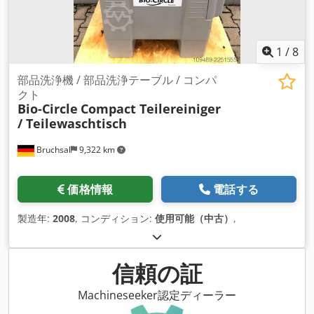
1
/
8
部品洗浄機 / 部品洗浄テーブル / コンパ
クト
Bio-Circle
Compact Teilereiniger
/ Teilewaschtisch
Bruchsal
9,322 km
価格情報
電話する
製造年:
2008
, コンディション:
使用可能（中古）
,
信頼の証
Machineseeker認定ディーラー