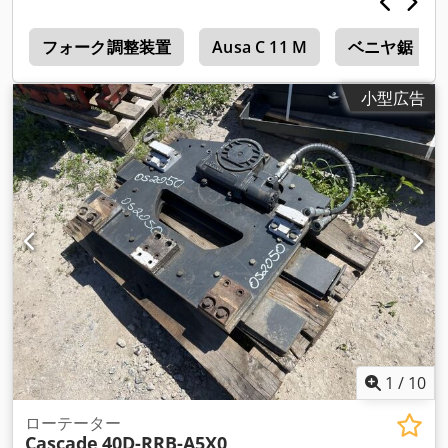
r
フォーク調整装置
Ausa C 11 M
ベニヤ鋸
小型広告
1
/
10
ローテーター
Cascade
40D-RRB-A5X0