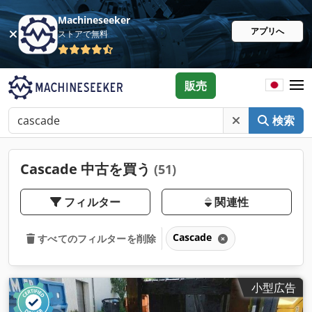
Machineseeker
アプリへ
ストアで無料
販売
検索
Cascade 中古を買う
(51)
フィルター
関連性
Cascade
すべてのフィルターを削除
小型広告