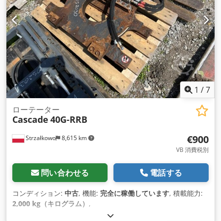
1
/
7
ローテーター
Cascade
40G-RRB
€900
Strzałkowo
8,615 km
VB 消費税別
問い合わせる
電話する
コンディション:
中古
, 機能:
完全に稼働しています
, 積載能力:
2,000 kg（キログラム）
,