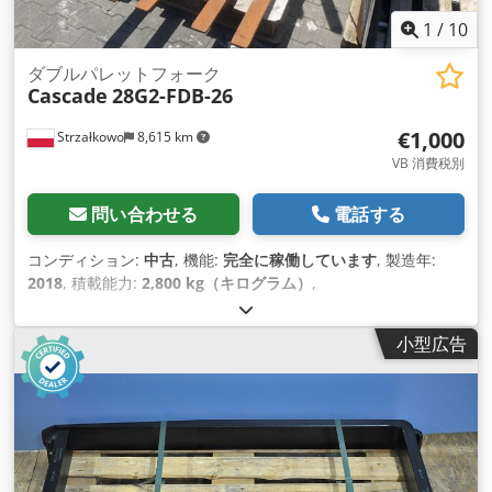
1
/
10
ダブルパレットフォーク
Cascade
28G2-FDB-26
€1,000
Strzałkowo
8,615 km
VB 消費税別
問い合わせる
電話する
コンディション:
中古
, 機能:
完全に稼働しています
, 製造年:
2018
, 積載能力:
2,800 kg（キログラム）
,
小型広告