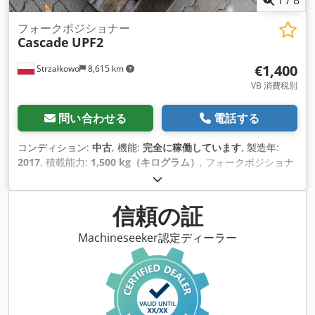
フォークポジショナー
Cascade
UPF2
€1,400
Strzałkowo
8,615 km
VB 消費税別
問い合わせる
電話する
コンディション:
中古
, 機能:
完全に稼働しています
, 製造年:
2017
, 積載能力:
1,500 kg（キログラム）
, フォークポジショナ
ー ISOクラス: ISOクラス2 = 1,000 - 2,500 kg Cjdpjvbmurjfx
Agqjrf 状態: 使用可能、完全機能 技術的状態：非常に良い 商品
詳細: 2017年 ISO 2 (41 cm) サイドシフト 容量 1500 kg 開口範
信頼の証
囲 540-1620 mm 幅 830 mm ID OS1423
Machineseeker認定ディーラー