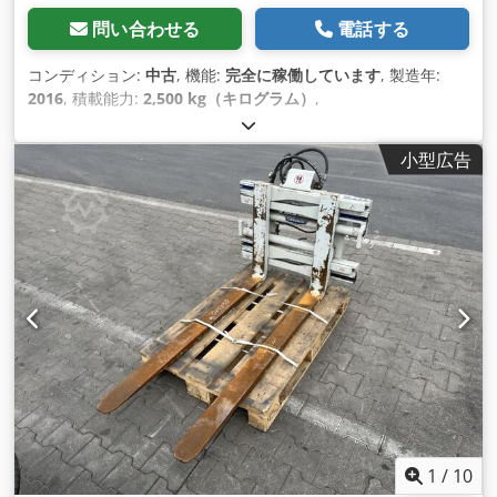
問い合わせる
電話する
コンディション:
中古
, 機能:
完全に稼働しています
, 製造年:
2016
, 積載能力:
2,500 kg（キログラム）
,
小型広告
1
/
10