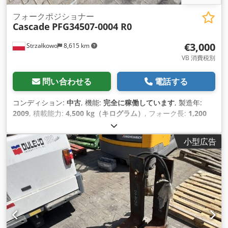
フォークポジショナー
Cascade
PFG34507-0004 R0
€3,000
Strzałkowo
8,615 km
VB 消費税別
問い合わせる
電話する
コンディション:
中古
, 機能:
完全に稼働しています
, 製造年:
2009
, 積載能力:
4,500 kg（キログラム）
, フォーク長:
1,200
mm
,
小型広告