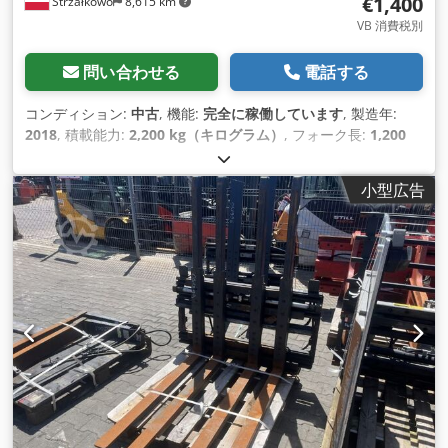
€1,400
Strzałkowo
8,615 km
VB 消費税別
問い合わせる
電話する
コンディション:
中古
, 機能:
完全に稼働しています
, 製造年:
2018
, 積載能力:
2,200 kg（キログラム）
, フォーク長:
1,200
mm
,
小型広告