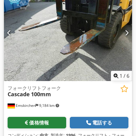
1
/
6
フォークリフトフォーク
Cascade
100mm
Emskirchen
9,184 km
価格情報
電話する
コンディション:
中古
, 製造年:
1996
, フォークリフト - フォー