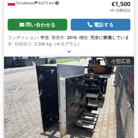
€1,500
Strzałkowo
8,615 km
VB 消費税別
問い合わせる
電話する
コンディション:
中古
, 製造年:
2010
, 機能:
完全に稼働していま
す
, 積載能力:
3,200 kg（キログラム）
,
小型広告