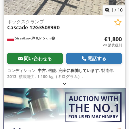
1
/
10
ボックスクランプ
Cascade
12G35089R0
€1,800
Strzałkowo
8,615 km
VB 消費税別
問い合わせる
電話する
コンディション:
中古
, 機能:
完全に稼働しています
, 製造年:
2013
, 積載能力:
1,100 kg（キログラム）
,