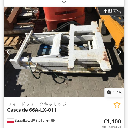
小型広告
1
/
5
フィードフォークキャリッジ
Cascade
66A-LX-011
€1,100
Strzałkowo
8,615 km
VB 消費税別