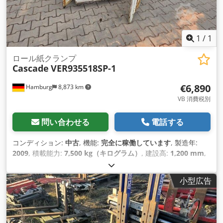
1
/
1
ロール紙クランプ
Cascade
VER935518SP-1
€6,890
Hamburg
8,873 km
VB 消費税別
問い合わせる
電話する
コンディション:
中古
, 機能:
完全に稼働しています
, 製造年:
2009
, 積載能力:
7,500 kg（キログラム）
, 建設高:
1,200 mm
,
空車重量:
1,620 kg（キログラム）
, ペーパーロールクリップ
Cjdpfeu Dy Hksx Agqjrf ロードセンター: 650 ISOクラス：ISO
小型広告
クラス4＝5,000～10,000kg 状態: すぐに使用でき、完全に機能
します。 技術的な状態: 非常に良い 説明: アーム高さ: 1x 1290
mm 2x 515 mm、開口幅 420 / 1 300 mm、回転範囲 360 エン
ドレス アーム高さ：1x 1290mm 2x 515mm、開口幅420 /