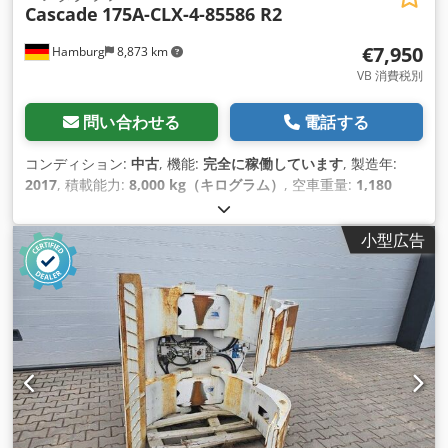
Cascade
175A-CLX-4-85586 R2
€7,950
Hamburg
8,873 km
VB 消費税別
問い合わせる
電話する
コンディション:
中古
, 機能:
完全に稼働しています
, 製造年:
2017
, 積載能力:
8,000 kg（キログラム）
, 空車重量:
1,180
kg（キログラム）
, 建設幅:
1,200 mm
, パンタグラフ ロードセ
ンター: 600 Cjdpfeu Dy Hqsx Agqjrf 状態: 使用可能、完全機
小型広告
能 技術的状態: 非常に良い 商品詳細: 送りフォークキャリッジ:
540 mm