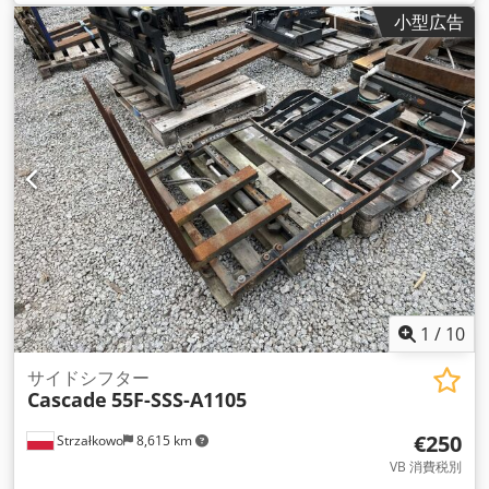
小型広告
1
/
10
サイドシフター
Cascade
55F-SSS-A1105
€250
Strzałkowo
8,615 km
VB 消費税別