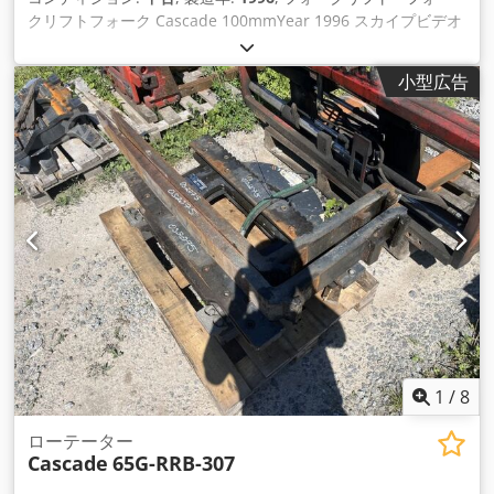
クリフトフォーク Cascade 100mmYear 1996 スカイプビデオ
によるオンラインビデオ検査 ご来店をお待ちしております。
すぐに利用可能 - 検査することができます Cedpfx Aeh Ax
小型広告
Edegqsrf 在庫あり エムスキルヒェン/ニュルンベルク - 検査可
能
1
/
8
ローテーター
Cascade
65G-RRB-307