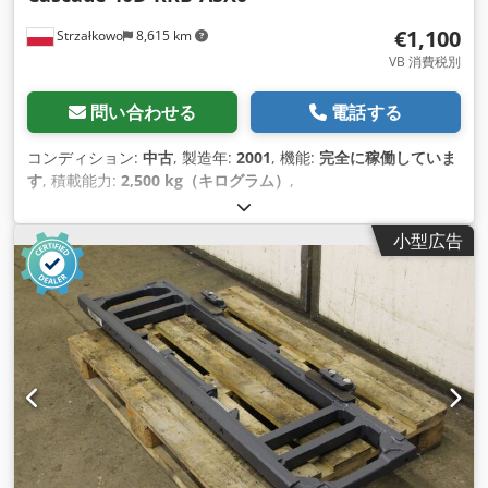
€1,100
Strzałkowo
8,615 km
VB 消費税別
問い合わせる
電話する
コンディション:
中古
, 製造年:
2001
, 機能:
完全に稼働していま
す
, 積載能力:
2,500 kg（キログラム）
,
小型広告