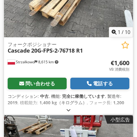
1
/
10
フォークポジショナー
Cascade
20G-FPS-2-76718 R1
€1,600
Strzałkowo
8,615 km
VB 消費税別
問い合わせる
電話する
コンディション:
中古
, 機能:
完全に稼働しています
, 製造年:
2019
, 積載能力:
1,400 kg（キログラム）
, フォーク長:
1,200
mm
,
小型広告