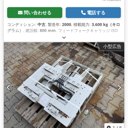
問い合わせる
電話する
コンディション:
中古
, 製造年:
2000
, 積載能力:
3,600 kg（キロ
グラム）
, 建設幅:
800 mm
, フィードフォークキャリッジ ISO
クラス: ISO クラス 3 = 2,500 - 4,999 kg Cedpjt S N I Ssfx
Agqorf 技術的状態：良好 説明: ISO 3A (51 cm) 2000 年 容量
小型広告
3600 kg 幅 800 mm ID OS863
1
/
8