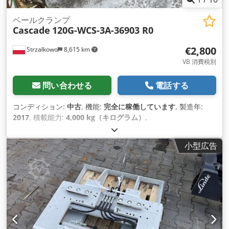
ベールクランプ
Cascade
120G-WCS-3A-36903 R0
€2,800
Strzałkowo
8,615 km
VB 消費税別
問い合わせる
電話する
コンディション:
中古
, 機能:
完全に稼働しています
, 製造年:
2017
, 積載能力:
4,000 kg（キログラム）
,
小型広告