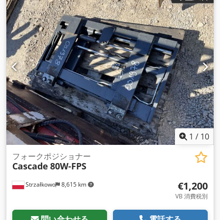
ションを実施することも可能です。当社では、デモンストレー
ションの準備ができている倉 庫にあるマシンのみを提供してい
ます。「このサプライヤーからのその他のオファー」を参照し
てください。
1
/
10
フォークポジショナー
Cascade
80W-FPS
€1,200
Strzałkowo
8,615 km
VB 消費税別
問い合わせる
電話する