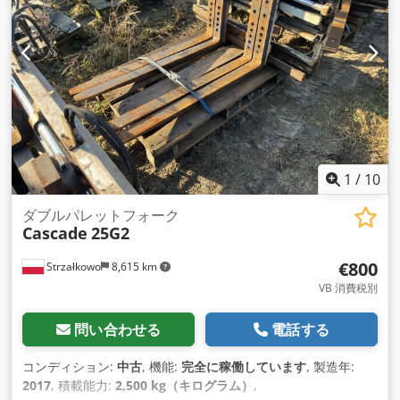
1300mm、回転範囲360エンドレス
1
/
10
ダブルパレットフォーク
Cascade
25G2
€800
Strzałkowo
8,615 km
VB 消費税別
問い合わせる
電話する
コンディション:
中古
, 機能:
完全に稼働しています
, 製造年:
2017
, 積載能力:
2,500 kg（キログラム）
,