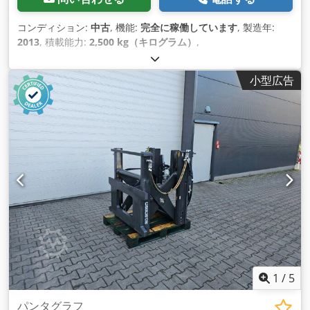
コンディション:
中古
, 機能:
完全に稼働しています
, 製造年:
2013
, 積載能力:
2,500 kg（キログラム）
,
小型広告
1
/
5
パンタグラフ