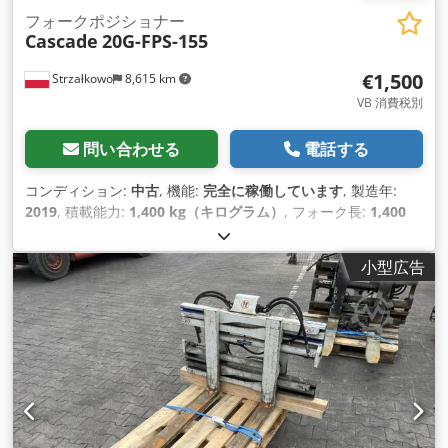
フォークポジショナー
Cascade
20G-FPS-155
€1,500
Strzałkowo
8,615 km
VB 消費税別
問い合わせる
電話する
コンディション:
中古
, 機能:
完全に稼働しています
, 製造年:
2019
, 積載能力:
1,400 kg（キログラム）
, フォーク長:
1,400
mm
,
小型広告