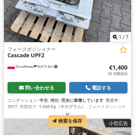
1
/
7
フォークポジショナー
Cascade
UPF2
€1,400
Strzałkowo
8,615 km
VB 消費税別
問い合わせる
電話する
コンディション:
中古
, 機能:
完全に稼働しています
, 製造年:
2017
, 積載能力:
1,500 kg（キログラム）
, フォークポジショナ
ー ISOクラス: ISOクラス2 = 1,000 - 2,500 kg 状態: 使用可能、
完全機能 Credjvbmuxjpfx Agqof 技術的状態：非常に良い 商
検索を保存
小型広告
品詳細: 2017年 ISO 2 (41 cm) サイドシフト 容量 1500 kg 開口
範囲 540-1620 mm 幅 830 mm ID OS1424