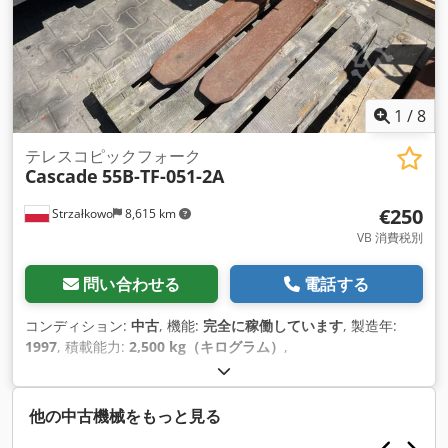
1
/
8
テレスコピックフォーク
Cascade
55B-TF-051-2A
€250
Strzałkowo
8,615 km
VB 消費税別
問い合わせる
電話する
コンディション:
中古
, 機能:
完全に稼働しています
, 製造年:
1997
, 積載能力:
2,500 kg（キログラム）
,
他の中古機械をもっと見る