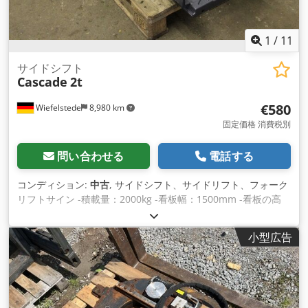
1
/
11
サイドシフト
Cascade
2t
€580
Wiefelstede
8,980 km
固定価格 消費税別
問い合わせる
電話する
コンディション:
中古
, サイドシフト、サイドリフト、フォーク
リフトサイン -積載量：2000kg -看板幅：1500mm -看板の高
さ：400mm Codpsd Iflrsfx Agqjrf -支柱の高さ: 400 mm -寸法
図。1500/480/H90 mm -体重：89kg
小型広告