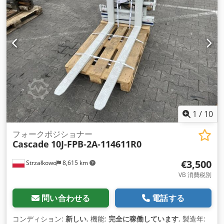
1
/
10
フォークポジショナー
Cascade
10J-FPB-2A-114611R0
€3,500
Strzałkowo
8,615 km
VB 消費税別
問い合わせる
電話する
コンディション:
新しい
, 機能:
完全に稼働しています
, 製造年: