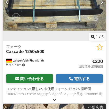
1
/
5
フォーク
Cascade
1250x500
€220
Langenfeld (Rheinland)
9,215 km
固定価格 消費税別
問い合わせる
電話する
コンディション:
新しい
, 未使用フォーク FEM2A 歯断面
100x40mm Crsdsv Acggspfx Agqof フォーク長さ 1200mm 耐
荷重2500kg/ペア フォークキャリッジ高さ407mm ISO II A、地
上高76mm ご予約いただければ、現地で機械のデモンストレー
小型広告