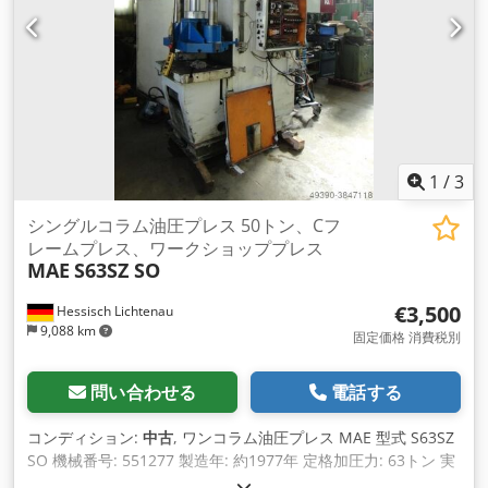
1
/
3
シングルコラム油圧プレス 50トン、Cフ
レームプレス、ワークショッププレス
MAE
S63SZ SO
€3,500
Hessisch Lichtenau
9,088 km
固定価格 消費税別
問い合わせる
電話する
コンディション:
中古
, ワンコラム油圧プレス MAE 型式 S63SZ
SO 機械番号: 551277 製造年: 約1977年 定格加圧力: 63トン 実
測加圧力: 50トン（実際にテスト済み） フレーム喉深さ: 320