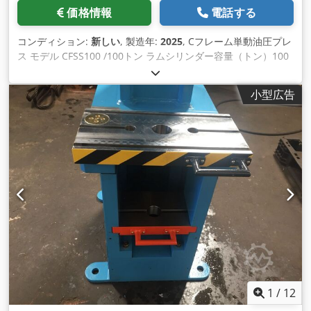
価格情報
電話する
コンディション:
新しい
, 製造年:
2025
, Cフレーム単動油圧プレ
ス モデル CFSS100 /100トン ラムシリンダー容量（トン）100
トン/250バール 分。作動圧力（バール）30バール マックス。
作動圧力（バール）250バール メインシリンダー径Ø220mm *
小型広告
1個 補助シリンダー径 Ø 50*35 mm * 2個 テーブルサイズ
（mm）800x500 mm ストローク（mm）400mm 日光
（mm）500 mm 送り速度（mm/秒）110 mm/秒 戻り速度
（mm/秒）160 mm/秒 動作速度（mm/秒）10 mm/秒 エンジ
ン（kW）11kW ポンプ（リットル）26リットル/19CC Dodpfx
Acjwbtiholekr 外形寸法（長さx幅x高さ）1900 x 1700 x 2930
mm 重量（kg）5,500 kg
1
/
12