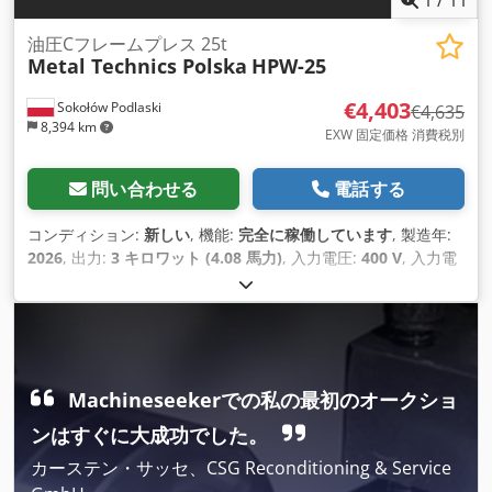
油圧Cフレームプレス 25t
Metal Technics Polska
HPW-25
€4,403
Sokołów Podlaski
€4,635
8,394 km
EXW 固定価格 消費税別
問い合わせる
電話する
コンディション:
新しい
, 機能:
完全に稼働しています
, 製造年:
2026
, 出力:
3 キロワット (4.08 馬力)
, 入力電圧:
400 V
, 入力電
流:
6 A
, 入力周波数:
50 ヘルツ
, 後進速度:
14 mm/s
, 全長:
1,150 mm
, 全幅:
850 mm
, 全高:
1,800 mm
,
Machineseekerでの私の最初のオークショ
ンはすぐに大成功でした。
カーステン・サッセ、CSG Reconditioning & Service