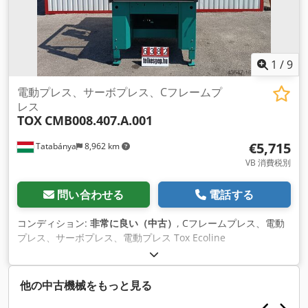
1
/
9
電動プレス、サーボプレス、Cフレームプ
レス
TOX
CMB008.407.A.001
€5,715
Tatabánya
8,962 km
VB 消費税別
問い合わせる
電話する
コンディション:
非常に良い（中古）
, Cフレームプレス、電動
プレス、サーボプレス、電動プレス Tox Ecoline
CMB008.407.A.001, Tox Ecoline CMB008.407.A.001, 中古機
メーカートックス モデルCMB008.407.A.001 (エコライン) 年
式： 2011年 重量: 900 kg 全体寸法1250 x 1400 x 2610 mm 圧
他の中古機械をもっと見る
力: 5500 kg ストローク300 mm 最高速度: 200 mm/s