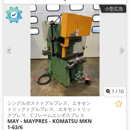
mm テーブル寸法: 850 x 630 mm Djdpfx Aodzp Troclokr ラ
小型広告
ム寸法: 1050 x 500 mm ラムストローク: 500 mm 最大取り付
け高さ: 約730 mm 床上テーブル高さ: 970 mm 油圧タンク容
量: 600リットル 駆動出力: 15 kW 電源接続: 380V, 50Hz - テー
ブル下に油圧ドローパッド（テーブルプレートに貫通穴あり）
- 2ハンド操作 - 制御盤に損傷あり 設置スペース（長さ x 幅 x
高さ）: 2000 x 1200 x 3420 mm 機械重量: 約5トン 機械は動作
しますが、制御盤は機械的に損傷しています。 試運転時、加圧
力は50トンに達しますが、おそらく圧力制限弁からオイルが流
出している可能性があります。
1
/
10
シングルポストトグルプレス、エキセン
トリックトグルプレス、エキセントリッ
クプレス、Cフレームエンボスプレス
MAY - MAYPRES - KOMATSU
MKN
1-63/6