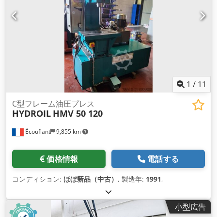
1
/
11
C型フレーム油圧プレス
HYDROIL
HMV 50 120
Écouflant
9,855 km
価格情報
電話する
コンディション:
ほぼ新品（中古）
, 製造年:
1991
,
小型広告