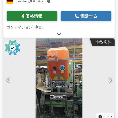
Strassberg
9,376 km
価格情報
電話する
コンディション:
中古
,
小型広告
1
/
7