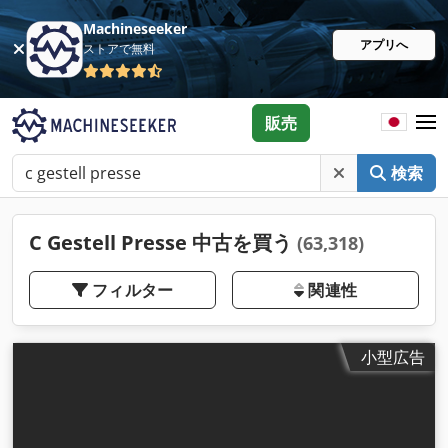
Machineseeker
アプリへ
ストアで無料
販売
検索
C Gestell Presse 中古を買う
(63,318)
フィルター
関連性
小型広告