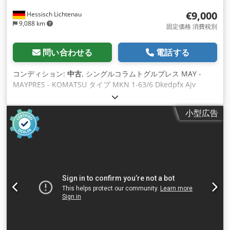
€9,000
Hessisch Lichtenau
9,088 km
固定価格 消費税別
問い合わせる
電話する
コンディション:
中古
, シングルコラムトグルプレス MAY -
MAYPRES - KOMATSU タイプ MKN 1-63/6 Dkedpfx Ajv
Uraaecljr 偏心トグルプレス、偏心プレス 建築年およそ1984
圧縮力60トン。 投影面積160mm テーブルサイズ 580 x 360
小型広告
mm タペット表面 Ø 270 mm クランプピン穴 Ø 40 mm スタ
ンド間の距離 218 mm ラムストローク60mm エジェクタスト
ローク 15 mm ラム調整移動量 30 mm 設置高さ最大。 300
mm（中間テーブルプレート付き） ストローク速度 毎分70ス
トローク エンジン回転数1400rpm。 モーター出力3kW 主電源
接続 380 ボルト、50 Hz - 空気圧クラッチと空気圧リリーフ付
き機械式ブレーキ （クラッチとブレーキの組み合わせは別々）
- テーブル中間プレート L x W x H 580 x 360 x 58 mm、穴と切
り欠き付き - 機械式エジェクタ、機械テーブル内のエジェクタ
装置、Ø 80 mm - 電動2ハンドコントロールとフットスイッチ
- 可動式保護スクリーン、空気圧式フロントスクリーンを備え