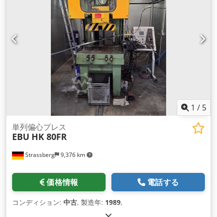
1
/
5
単列偏心プレス
EBU
HK 80FR
Strassberg
9,376 km
価格情報
電話する
コンディション:
中古
, 製造年:
1989
,