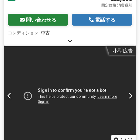
固定価格 消費税別
問い合わせる
電話する
コンディション:
中古
,
小型広告
1
/
11