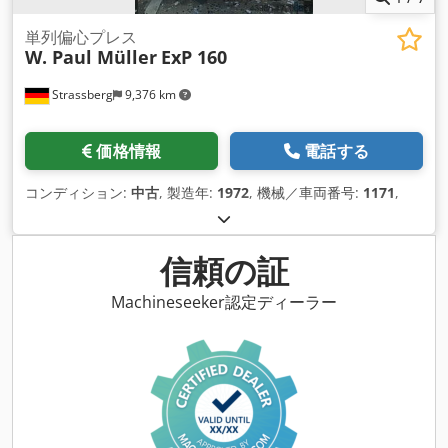
単列偏心プレス
W. Paul Müller
ExP 160
Strassberg
9,376 km
価格情報
電話する
コンディション:
中古
, 製造年:
1972
, 機械／車両番号:
1171
,
信頼の証
Machineseeker認定ディーラー