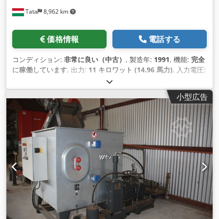
Tata
8,962 km
価格情報
電話する
コンディション:
非常に良い（中古）
, 製造年:
1991
, 機能:
完全
に稼働しています
, 出力:
11 キロワット (14.96 馬力)
, 入力電圧:
200 V
, 加圧力:
160 t
, テーブル長さ:
600 mm
, 総重量:
19,000
kg（キログラム）
, パンチング力:
160 t
, 高さ調整タイプ:
電気
,
小型広告
設置高さ:
1,900 mm
, ラム調整:
100 mm
, ストローク調整:
130
mm
, 装備:
ドキュメント / マニュアル, 安全光幕
, メーカー：
アイダ タイプ： NC2-160 推力： 160t 製造年： 約1991年 スト
ローク: 130 mm テーブル上距離: (調節可能) 285-335 mm テー
ブル: 1900 x 600 mm プランジャー: 1360 x 585 mm 電源:
3x200V(!!), 15kW - 日本規格 正味重量：19000 kg サイズ: 2140
x 2210 x 3175 mm 自動給油システム。 Dedpfou D Dhxex
Aclokr オプションでディスクワインダーとストレートナー付
き。