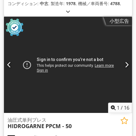
コンディション:
中古
, 製造年:
1978
, 機械／車両番号:
4788
,
小型広告
1
/
16
油圧式単列プレス
HIDROGARNE
PPCM - 50