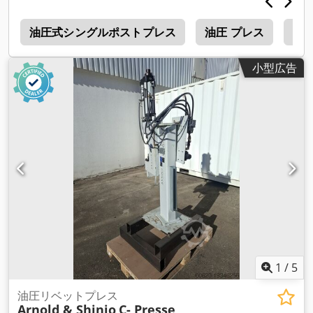
Dkodpfxjuccice Aclor 私たちは、あらゆる精密で高性能な産業
用タスクに理想的なソリューションとなる、高品質のサーボプ
u
レスを提供しています。このプレスは、 生産性と品質の両面で
油圧式シングルポストプレス
油圧 プレス
中古
卓越した利点を備えており、信頼性が高く、エネルギー効率に
優れ、費用対効果の高いソリューションをお探しの場合に最 適
小型広告
です。 高精度：サーボプレスは正確な制御を保証し、ミクロン
単位の公差で再現性のある正確な操作を可能にします。 エネル
ギー効率：従来の油圧プレスに比べ、消費エネルギーが大幅に
削減され、より費用対効果の高い長期運転が可能です。 静かな
動作：低騒音で動作し、より快適な作業環境を実現します。 柔
軟なアプリケーション：自動車から精密機械まで、さまざまな
産業で多目的に使用できます。プログラム可能なモーションプ
ロファイルによ り、さまざまな作業に合わせて素早く簡単に再
構成できます。 メンテナンスフリー：メンテナンスの必要性を
最小限に抑え、信頼性が高く長持ちする機械は、ダウンタイム
の低減につながります。
1
/
5
油圧リベットプレス
Arnold & Shinjo
C- Presse