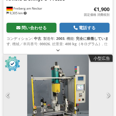
€1,900
Freiberg am Neckar
9,305 km
固定価格 消費税別
問い合わせる
電話する
コンディション:
中古
, 製造年:
2003
, 機能:
完全に稼働していま
す
, 機械／車両番号:
00026
, 総重量:
400 kg（キログラム）
, 仕
様： 8 bar 24 V 80 kN 3 K Djdpfowrp Iuex Aclskr 150 E
Arnold & Shinjo / Multipower Farger & Joosten C-Pressは、
小型広告
強力で汎用性の高い油圧式リベッティングプレスで、部品の効
率的かつ正確な接合に最適です。堅牢な設計と信頼性の高い 油
圧技術により、様々なリベッティングアプリケーションで高い
力伝達を実現し、製造・組立工程における価値あるソリューシ
ョンとなっていま す。使いやすさと柔軟性に優れたこのプレス
は、様々な生産工程で使用できます。