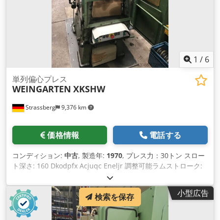
1
/
6
単列偏心プレス
WEINGARTEN
XKSHW
Strassberg
9,376 km
価格情報
電話する
コンディション:
中古
, 製造年:
1970
, プレス力：30トン スロー
ト深さ: 160 Dkodpfx Acjuqc Eneljr 調整可能ラムストローク:
20 - 45 mm スライド調整: 10 / 60 mm 設置高さ (ボトムストロ
ーク、トップ調整)：220 mm テーブル把持面 約470 x 300 mm
小型広告
検索を保存
プランジャー把持面 約: 250 x 190 mm 毎分ストローク数： 80
- 240 min-1 所要電力： 4 kW 寸法 LxWxH: 1,400 x 1,800 x
2,000 mm 機械重量 約2.67トン 標準装備 本機の電気系統は