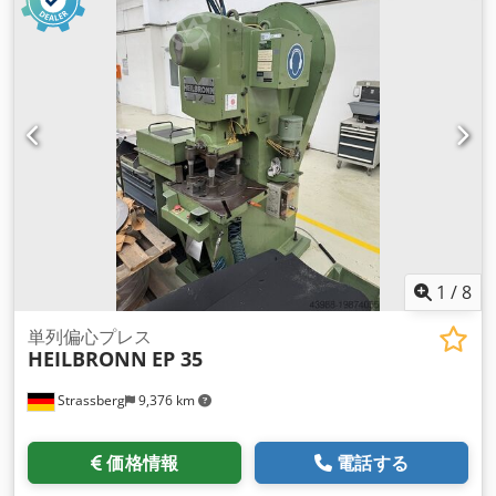
1
/
8
単列偏心プレス
HEILBRONN
EP 35
Strassberg
9,376 km
価格情報
電話する