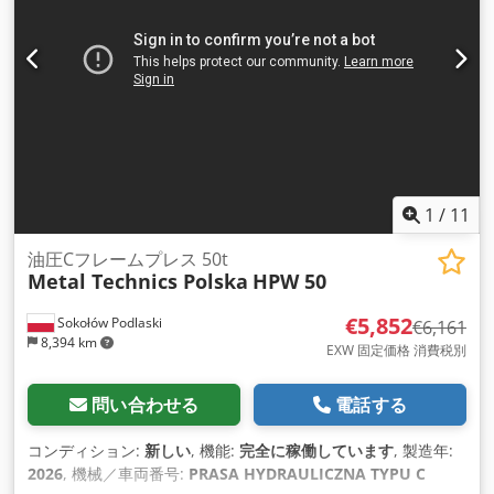
1
/
11
油圧Cフレームプレス 50t
Metal Technics Polska
HPW 50
€5,852
Sokołów Podlaski
€6,161
8,394 km
EXW 固定価格 消費税別
問い合わせる
電話する
コンディション:
新しい
, 機能:
完全に稼働しています
, 製造年:
2026
, 機械／車両番号:
PRASA HYDRAULICZNA TYPU C