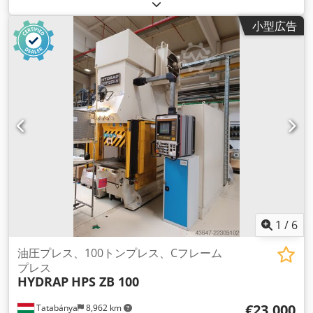
HPW 50 50 TON
, 出力:
4 キロワット (5.44 馬力)
, 入力電圧:
400 V
, 入力電流:
8 A
, 入力周波数:
50 ヘルツ
, 後進速度:
18
小型広告
mm/s
, 加圧力:
51 t
, プレス速度:
18 mm/s
, ストローク長:
200
mm
, テーブル長さ:
500 mm
, テーブル幅:
400 mm
, 装備:
ドキ
ュメント / マニュアル
,
1
/
6
油圧プレス、100トンプレス、Cフレーム
プレス
HYDRAP
HPS ZB 100
€23,000
Tatabánya
8,962 km