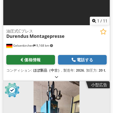
1
/
11
油圧式Cプレス
Durendus
Montagepresse
Gelsenkirchen
9,168 km
価格情報
電話する
コンディション:
ほぼ新品（中古）
, 製造年:
2026
, 加圧力:
20 t
,
小型広告