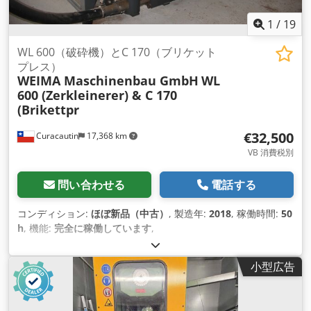
1
/
19
WL 600（破砕機）とC 170（ブリケット
プレス）
WEIMA Maschinenbau GmbH
WL
600 (Zerkleinerer) & C 170
(Brikettpr
€32,500
Curacautin
17,368 km
VB 消費税別
問い合わせる
電話する
コンディション:
ほぼ新品（中古）
, 製造年:
2018
, 稼働時間:
50
h
, 機能:
完全に稼働しています
,
小型広告