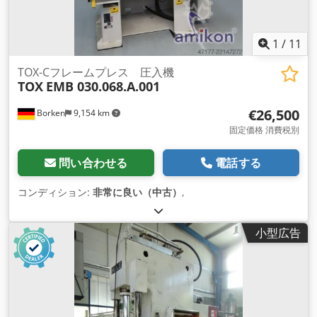
1
/
11
TOX-Cフレームプレス 圧入機
TOX
EMB 030.068.A.001
€26,500
Borken
9,154 km
固定価格 消費税別
問い合わせる
電話する
コンディション:
非常に良い（中古）
,
小型広告