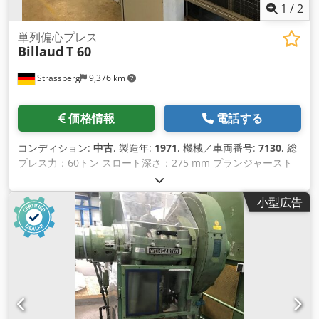
1
/
2
単列偏心プレス
Billaud
T 60
Strassberg
9,376 km
価格情報
電話する
コンディション:
中古
, 製造年:
1971
, 機械／車両番号:
7130
, 総
プレス力：60トン スロート深さ：275 mm プランジャースト
ローク: 5 - 100 mm 設置高さ（ボトムストローク、トップ調
整）：375 mm テーブルクランプ面 約：740 x 470 mm 毎分ス
小型広告
トローク数： 14 - 100 min-1 所要電力： 10 kW
Dkodpfxouqcxno Acler 寸法 LxWxH: 2,300 x 1,500 x 3,000
mm 機械重量 約3.5トン