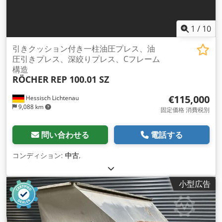
た UNIDOR 保護エンクロージャ - カムスイッチ BALLUFF スペ
ース要件 L x W x H 1400 x 1200 x 1850 mm 重量3トン。 良好
な状態
1
/
10
引きクッション付き一柱油圧プレス、油
圧引きプレス、深絞りプレス、Cフレーム
構造
RÖCHER
REP 100.01 SZ
€115,000
Hessisch Lichtenau
9,088 km
固定価格 消費税別
問い合わせる
電話する
コンディション:
中古
,
小型広告