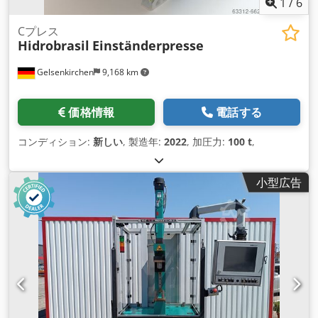
1
/
6
Cプレス
Hidrobrasil
Einständerpresse
Gelsenkirchen
9,168 km
価格情報
電話する
コンディション:
新しい
, 製造年:
2022
, 加圧力:
100 t
,
小型広告