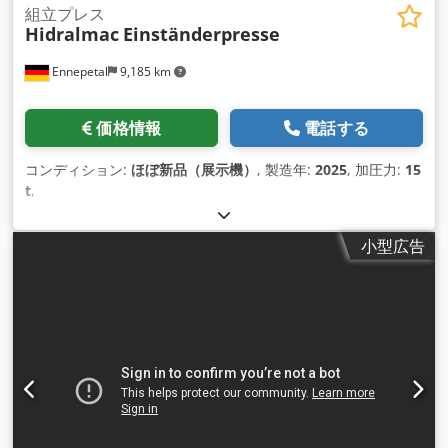
組立プレス
Hidralmac
Einständerpresse
Ennepetal
9,185 km
価格情報
電話する
コンディション:
ほぼ新品（展示機）
, 製造年:
2025
, 加圧力:
15
t
,
小型広告