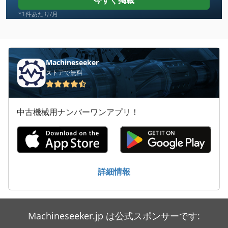
今すぐ掲載
Atlas Copco Ga 408
*1件あたり/月
Atlas Copco Ga 45 Ff
Atlas Copco Ga 50 Vsd
Machineseeker
ストアで無料
Atlas Copco Ga 55 Vsd
Atlas Copco Ga 7 Ff
中古機械用ナンバーワンアプリ！
Atlas Copco Lg 500
Atlas Copco Xams 286
Atlas Copco Xas 186 Dd
詳細情報
Atlas Copco Zr 110
Atlas Copco Zr 3
Machineseeker.jp は公式スポンサーです:
Atlas Copco Zr 55