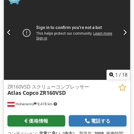
1
/
18
ZR160VSD スクリューコンプレッサー
Atlas Copco
ZR160VSD
Hohenems
9,418 km
価格情報
電話する
コンディション:
非常に良い（中古）
, 製造年:
2008
, 稼働時間: