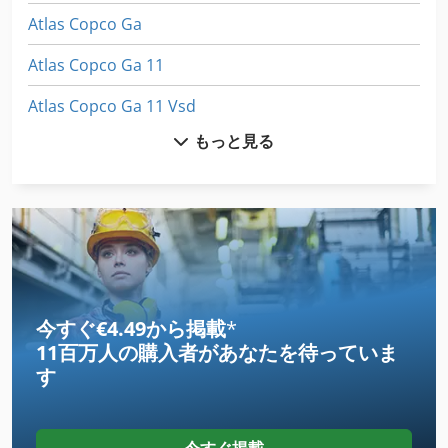
Atlas Copco Ga
Atlas Copco Ga 11
Atlas Copco Ga 11 Vsd
もっと見る
Atlas Copco Ga 110
Atlas Copco Ga 15
Atlas Copco Ga 15 Ff
Atlas Copco Ga 160
Atlas Copco Ga 22
今すぐ€4.49から掲載
*
11百万人の購入者
があなたを待っていま
Atlas Copco Ga 22 Ff
す
Atlas Copco Ga 26 Vsd
Atlas Copco Ga 30 Ff