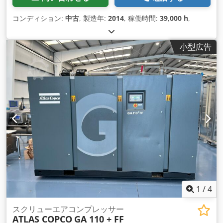
コンディション:
中古
, 製造年:
2014
, 稼働時間:
39,000 h
,
小型広告
1
/
4
スクリューエアコンプレッサー
ATLAS COPCO
GA 110 + FF