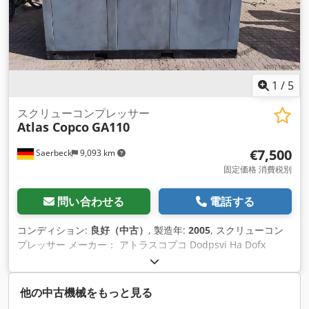
1
/
5
スクリューコンプレッサー
Atlas Copco
GA110
€7,500
Saerbeck
9,093 km
固定価格 消費税別
問い合わせる
電話する
コンディション:
良好（中古）
, 製造年:
2005
, スクリューコン
プレッサー メーカー： アトラスコプコ Dodpsvi Ha Dofx
Ahkekr タイプ： GA 110 製造年： 2005 稼働時間： 約54,110
時間 出力： 115 kw 最大圧力： 7.5 bar
他の中古機械をもっと見る