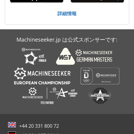
Atlas Copco Xams 286
詳細情報
Atlas Copco Xas 186 Dd
Atlas Copco Xas 90
Machineseeker.jp は公式スポンサーです:
Atlas Copco Zr 110
Atlas Copco Zt 22
+44 20 331 800 72