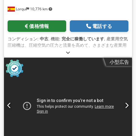
Lorquí
10,776 km
価格情報
電話する
コンディション:
中古
, 機能:
完全に稼働しています
, 産業用空気
圧縮機は、圧縮空気の圧力と流量を高めて、さまざまな産業用
ツール、装置、プロセスに動力を供給するために使用される機
械です 。 Dkodpfx Aownxzijhksr
小型広告