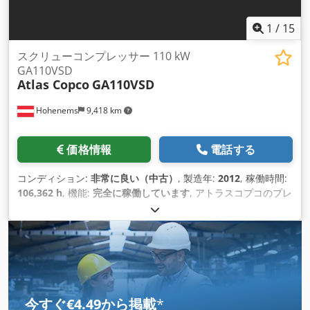
1
/
15
スクリューコンプレッサー 110 kW
GA110VSD
Atlas Copco
GA110VSD
Hohenems
9,418 km
価格情報
電話する
コンディション:
非常に良い（中古）
, 製造年:
2012
, 稼働時間:
106,362 h
, 機能:
完全に稼働しています
, アトラスコプコのプレ
ミアムスクリュコンプレッサGA110VSD。 Dkedjul U Tyspfx
Ahker 製造年2012年。 50,000時間で新段階に移行。WRG付
き。 8.50バール、20.70 m3/分。
今すぐ€4.49から掲載
*