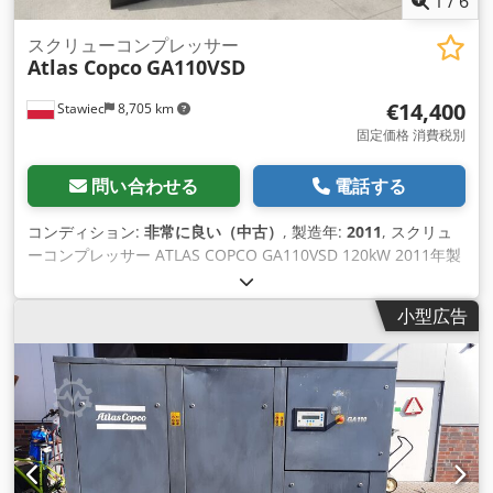
1
/
6
スクリューコンプレッサー
Atlas Copco
GA110VSD
€14,400
Stawiec
8,705 km
固定価格 消費税別
問い合わせる
電話する
コンディション:
非常に良い（中古）
, 製造年:
2011
, スクリュ
ーコンプレッサー ATLAS COPCO GA110VSD 120kW 2011年製
スクリューコンプレッサー ATLAS COPCO GA110VSD インバー
ターおよび熱交換器搭載 技術データ： 吐出量：18.72m³/分 エ
小型広告
ンジン：120kW 最大圧力：10bar 走行距離：17,483時間 年
式：2011年 Dksdpfxotqdlps Ahksr コンプレッサーは完全に機
能し、すぐに使用可能です。保証付きです。 サービスも承りま
す。