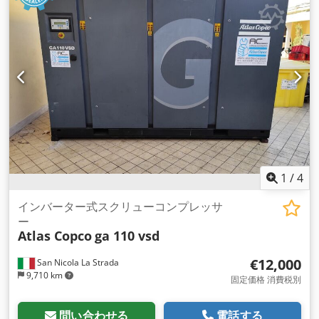
1
/
4
インバーター式スクリューコンプレッサ
ー
Atlas Copco
ga 110 vsd
€12,000
San Nicola La Strada
9,710 km
固定価格 消費税別
問い合わせる
電話する