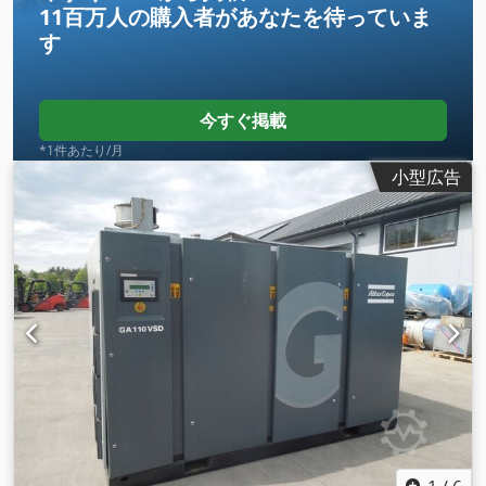
11百万人の購入者
があなたを待っていま
す
今すぐ掲載
*1件あたり/月
小型広告