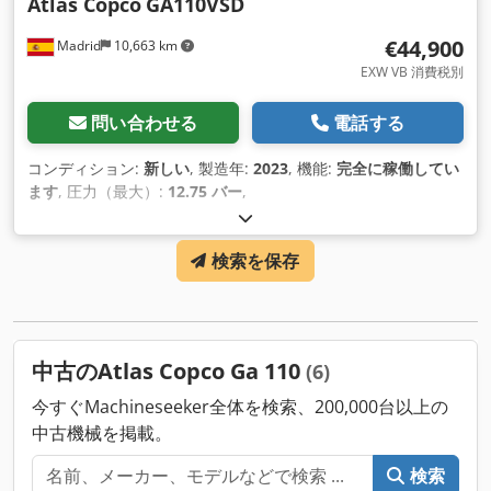
Atlas Copco
GA110VSD
€44,900
Madrid
10,663 km
EXW VB 消費税別
問い合わせる
電話する
コンディション:
新しい
, 製造年:
2023
, 機能:
完全に稼働してい
ます
, 圧力（最大）:
12.75 バー
,
検索を保存
中古のAtlas Copco Ga 110
(6)
今すぐMachineseeker全体を検索、200,000台以上の
中古機械を掲載。
検索