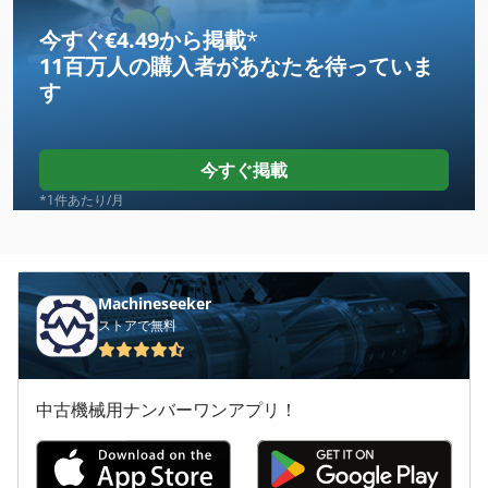
Atlas Copco Ga 22 Ff
今すぐ€4.49から掲載
*
11百万人の購入者
があなたを待っていま
Atlas Copco Ga 26 Vsd
す
Atlas Copco Ga 30 Ff
Atlas Copco Ga 408
今すぐ掲載
Atlas Copco Ga 45 Ff
*1件あたり/月
Atlas Copco Ga 50 Vsd
Atlas Copco Ga 55
Machineseeker
ストアで無料
Atlas Copco Ga 7 Ff
Atlas Copco Ga 75
中古機械用ナンバーワンアプリ！
Atlas Copco Lg 500
Atlas Copco Roc 203