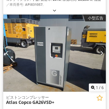
／車両番号:
API831057
,
小型広告
1
/
6
ピストンコンプレッサー
Atlas Copco
GA26VSD+