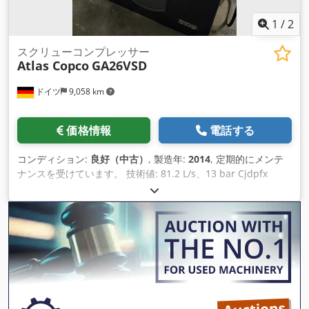
1
/
2
スクリューコンプレッサー
Atlas Copco
GA26VSD
ドイツ
9,058 km
価格情報
電話する
コンディション:
良好（中古）
, 製造年:
2014
, 定期的にメンテ
ナンスを受けています。 技術値: 81.2 L/s、13 bar Cjdpfx
Aaevmpt Uo Tjrf 接続値: 400V / 50HZ、26kW 幅：1260mm
奥行き：860mm 高さ：1500mm 重量: 520kg