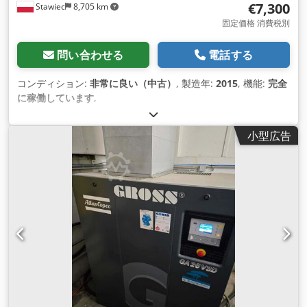
€7,300
Stawiec
8,705 km
固定価格 消費税別
問い合わせる
電話する
コンディション:
非常に良い（中古）
, 製造年:
2015
, 機能:
完全
に稼働しています
,
小型広告