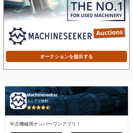
Atlas Copco Ga 22
Atlas Copco Ga 22 Ff
Atlas Copco Ga 30 Ff
Atlas Copco Ga 408
Atlas Copco Ga 45 Ff
オークションを提出する
Atlas Copco Ga 50 Vsd
Atlas Copco Ga 55
Atlas Copco Ga 55 Vsd
Machineseeker
Atlas Copco Ga 7 Ff
ストアで無料
Atlas Copco Ga 75
中古機械用ナンバーワンアプリ！
Atlas Copco Le 7