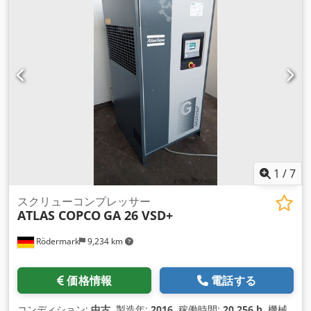
1
/
7
スクリューコンプレッサー
ATLAS COPCO
GA 26 VSD+
Rödermark
9,234 km
価格情報
電話する
コンディション:
中古
, 製造年:
2016
, 稼働時間:
20,256 h
, 機械