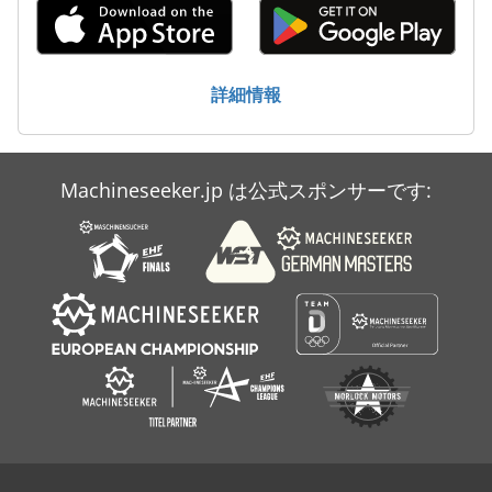
Atlas Copco Lg 500
Atlas Copco Xahs 365
詳細情報
Atlas Copco Xams 286
Atlas Copco Xas 186 Dd
Machineseeker.jp は公式スポンサーです:
Atlas Copco Xas 90
Atlas Copco Zt 22