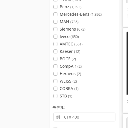
Benz
(1,393)
Mercedes-Benz
(1,392)
MAN
(735)
Siemens
(673)
Iveco
(650)
AMTEC
(561)
Kaeser
(12)
BOGE
(2)
CompAir
(2)
Heraeus
(2)
WEISS
(2)
COBRA
(1)
STB
(1)
モデル: