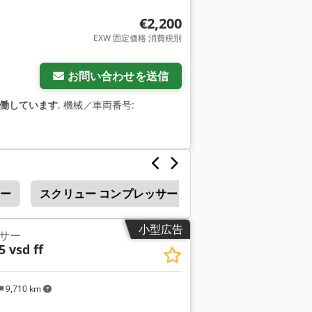
より、エネルギー消費量と騒音レベルを低減し
M）。 お客様の成功のために全力を尽くしま
€2,200
リースクリューコンプレッサーは、最も過
EXW 固定価格 消費税別
現します。 技術データ： 4bar時の吐出
35 l/s / 0.94～7.76 m³/min 10bar時の
bar（13bar仕様もご要望に応じて対応可能） 電
お問い合わせを送信
磁石式モーター（IPM） 圧縮エレメント： ダイ
ルター 圧縮空気のロスを起こさない電子
働しています
, 機械／車両番号:
SD（バルブ・ディストリビューター）モジュー
どうかわからない場合、または適切なコンプ
アドバイスいたします。 ぜひ、当社の製
サー
スクリュー コンプレッサー
コンプレッサー
小型広告
サー
5 vsd ff
9,710 km