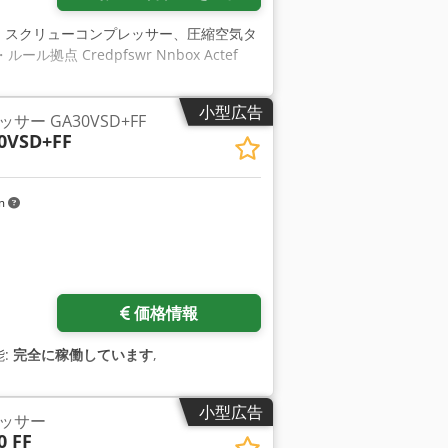
, スクリューコンプレッサー、圧縮空気タ
Credpfswr Nnbox Actef
小型広告
ー GA30VSD+FF
0VSD+FF
km
価格情報
能:
完全に稼働しています
,
小型広告
ッサー
0 FF