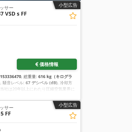
小型広告
ッサー
7 VSD s FF
をリクエスト
価格情報
153336470
, 総重量:
616 kg（キログラ
ー
, 騒音レベル:
67 デシベル (dB)
, 冷却方
, 当社は20年以上にわたり圧縮空気業界に
ビスと高品質な製品を提供す ることで、
トラスコプコ GA37VSDs FF」（可
小型広告
ッサー
れた周波数変換器（インバータ）を搭載し
5 FF
 従来機種のGA VSDシリーズと比較して、ユニ
SD+可変速駆動システムは、 アイドル運
ー節約量とは別に、効率（FAD）は最大