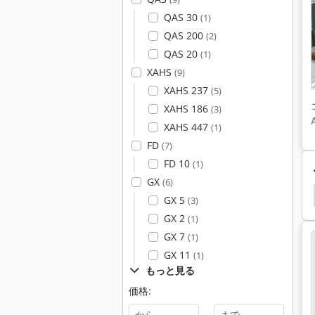
QAS 30
(1)
QAS 200
(2)
QAS 20
(1)
XAHS
(9)
XAHS 237
(5)
XAHS 186
(3)
XAHS 447
(1)
FD
(7)
FD 10
(1)
GX
(6)
 コンプレッサー
Renner
Atlas Copco Acta 3000
GX 5
(3)
GX 2
(1)
GX 7
(1)
GX 11
(1)
もっと見る
価格:
-