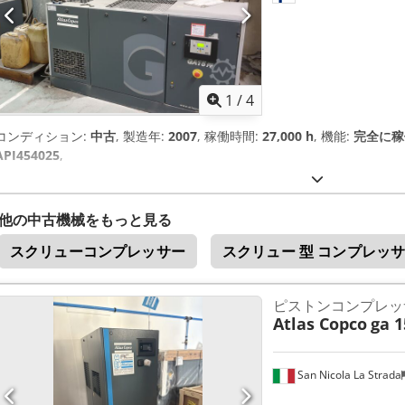
12%向上します。 高効率ファンモーター（ERP 2015指令準拠）に
ます。 IE3効率レベルを超える、最大94.5%の優れたモータ効率（iP
す。 業界をリードするGAシリーズのオイルインジェクション式ロータ
酷な環境下でも比類のない効率、 高い生産性、そして低い所有コストを実
量：15.69～13.75 l/s / 0.94～7.85 m³/min 7bar時の吐出量：15.67～129.
吐出量：15.68～110.79 l/s / 0.94～6.65 m³/min 最大圧力：10
1
/
4
圧：400V モーター：37kW 騒音：67dB(A) 重量：616kg 内部永久
レクトドライブ 革新的なファン 耐久性の高いセパレーター/オイルフィ
コンディション:
中古
, 製造年:
2007
, 稼働時間:
27,000 h
, 機能:
完全に稼
式排水バルブ コントローラー：Elektronikon インレットバルブ V
API454025
,
ル メーカーコード：8153336470 この機器がお客様に適しているか
レッサーが見つからない場合は、 お電話ください！最適な機器の選定を
品ラインナップをご覧ください。
他の中古機械をもっと見る
スクリューコンプレッサー
スクリュー 型 コンプレッ
ピストンコンプレッ
Atlas Copco
ga 1
San Nicola La Strada