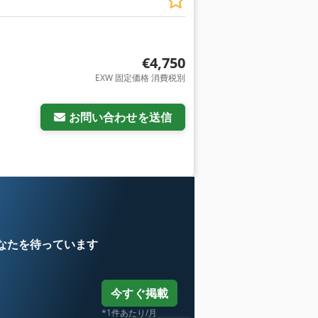
€4,750
EXW 固定価格 消費税別
お問い合わせを送信
なたを待っています
今すぐ掲載
*1件あたり/月