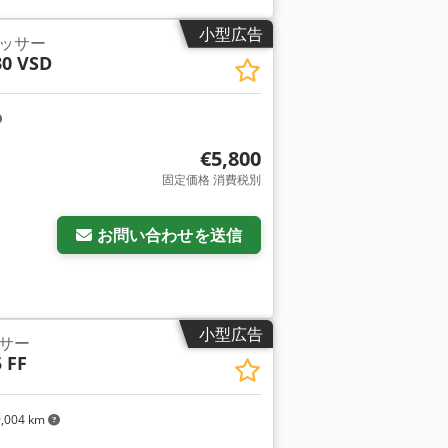
小型広告
ッサー
30 VSD
€5,800
固定価格 消費税別
お問い合わせを送信
小型広告
サー
 FF
,004 km