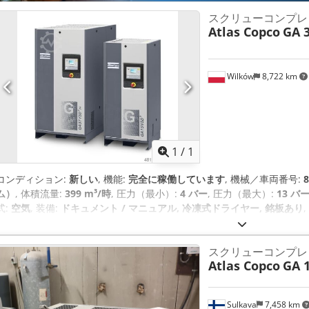
スクリューコンプレ
Atlas Copco
GA 3
Wilków
8,722 km
さらに画像
1
/
1
コンディション:
新しい
, 機能:
完全に稼働しています
, 機械／車両番号:
8
ム）
, 体積流量:
399 m³/時
, 圧力（最小）:
4 バー
, 圧力（最大）:
13 バ
式:
空気
, 装備:
ドキュメント / マニュアル, 冷凍式ドライヤー, 銘板あり
特化した企業です。市場で実証されたプロフェッショナルレベルのサー
お客様との良好な関係構築をお約束します。 新型スクリューコンプレッサ「ア
スクリューコンプレ
変速型、ドライヤ内蔵）を発売いたします。 最新技術に基づき製造さ
Atlas Copco
GA 1
た本機は、効率と性能が向上しています。 Cedpswlp Hdofx Actorf
ットエネルギー消費量（SER）が平均20%低減。環境に優しく効率的なV
転モデルと比較してエネルギー消費量を平均50%削減します。 エネルギ
Sulkava
7,458 km