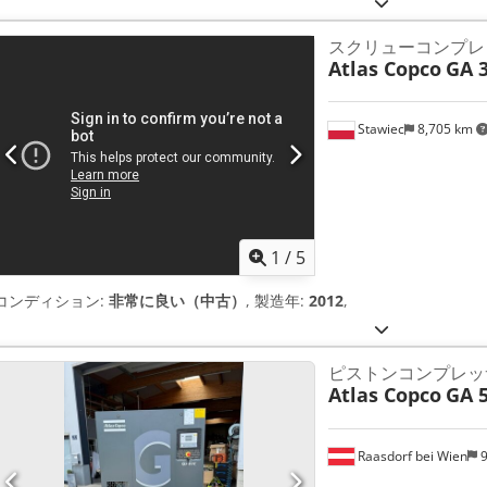
スクリューコンプレ
Atlas Copco
GA 
Stawiec
8,705 km
1
/
5
コンディション:
非常に良い（中古）
, 製造年:
2012
,
ピストンコンプレッ
Atlas Copco
GA 5
Raasdorf bei Wien
9