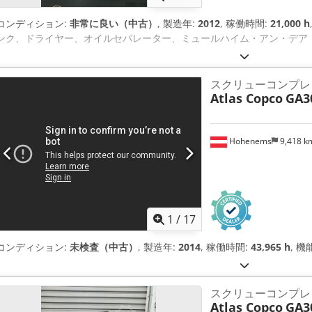
コンディション:
非常に良い（中古）
, 製造年:
2012
, 稼働時間:
21,000 h
ンク、ドライヤー、オイルセパレーター、ミュールハイム・アン・デア・ルール拠点 
スクリューコンプレッサ
Atlas Copco
GA3
Hohenems
9,418 
1
/
17
コンディション:
未検査（中古）
, 製造年:
2014
, 稼働時間:
43,965 h
, 機
スクリューコンプレ
Atlas Copco
GA3