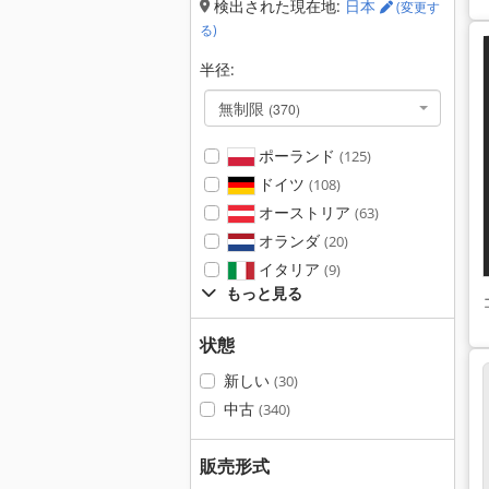
検出された現在地:
日本
(変更す
る)
半径:
無制限
(370)
ポーランド
(125)
ドイツ
(108)
オーストリア
(63)
オランダ
(20)
イタリア
(9)
もっと見る
状態
新しい
(30)
中古
(340)
販売形式