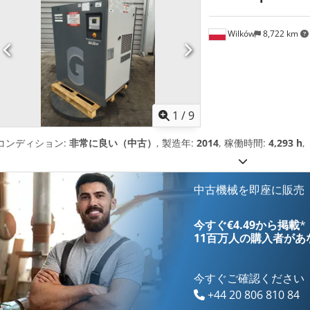
Wilków
8,722 km
1
/
9
コンディション:
非常に良い（中古）
, 製造年:
2014
, 稼働時間:
4,293 h
,
中古機械を即座に販売
今すぐ€4.49から掲載
*
11百万人の購入者
があ
今すぐご確認ください
+44 20 806 810 84