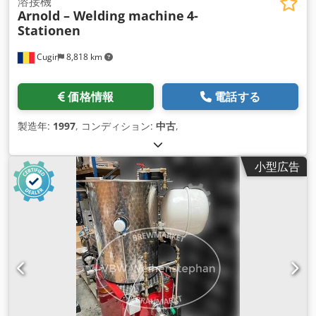
溶接機
Arnold – Welding machine
4-
Stationen
Cugir
8,818 km
価格情報
電話する
製造年:
1997
, コンディション:
中古
,
小型広告