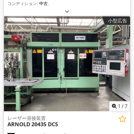
コンディション:
中古
,
小型広告
1
/
7
レーザー溶接装置
ARNOLD
20435 DCS