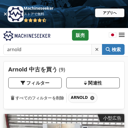
Machineseeker
アプリへ
ストアで無料
販売
検索
Arnold 中古を買う
(9)
フィルター
関連性
ARNOLD
すべてのフィルターを削除
小型広告