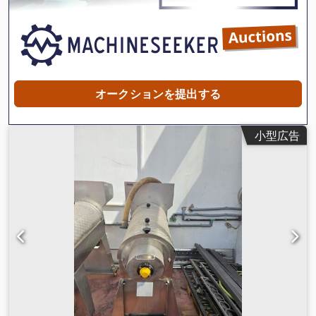
シザースタンド時の通路幅：800mm 天井高さ：800mm 全
高：6000mm ウエイトを使用します。 ナイフバー付セレンサ
ンダー：60トン 供給装置 ca: 85 ton 総重量：約170トン
Crsdpfeh T Dctjx Aqpof 必要な油量：5200リットル 本機の接
続負荷：220kw より多くの情報が必要な場合。私たちがお手伝
いします! お問い合わせフォームから、またはお電話でご連絡
ください。 あなたの広告は自動的に翻訳されました。翻訳エラ
オークションを提出する
ーが発生する可能性があります。
小型広告