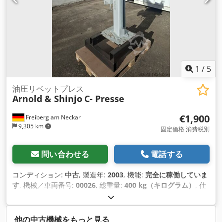
1
/
5
油圧リベットプレス
Arnold & Shinjo
C- Presse
€1,900
Freiberg am Neckar
9,305 km
固定価格 消費税別
問い合わせる
電話する
コンディション:
中古
, 製造年:
2003
, 機能:
完全に稼働していま
す
, 機械／車両番号:
00026
, 総重量:
400 kg（キログラム）
, 仕
様： 8 bar 24 V 80 kN Crjdpfx Aowrp Iusqpjf 3 K 150 E
Arnold & Shinjo / Multipower Farger & Joosten C-Pressは、
強力で汎用性の高い油圧式リベッティングプレスで、部品の効
他の中古機械をもっと見る