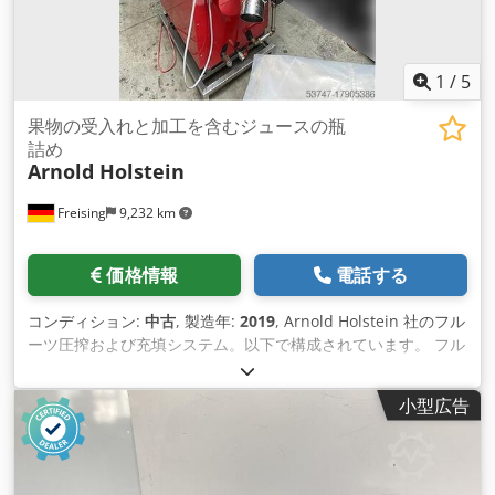
1
/
5
果物の受入れと加工を含むジュースの瓶
詰め
Arnold Holstein
Freising
9,232 km
価格情報
電話する
コンディション:
中古
, 製造年:
2019
, Arnold Holstein 社のフル
ーツ圧搾および充填システム。以下で構成されています。 フル
ーツ受入部: ウォーターバス、ウォーターシャワー付きフルー
ツコンベア、チョッパー 梱包プレスタイプ H65: 出力: 1,200
小型広告
kg/h 効率最大 75% プレスインサート 24 個 (65 x 65 cm) プレ
スクロス 22 枚 (100 x 100 cm) 寸法: 2,330 x 840 x 2,060 mm
低温殺菌システム Profi PA SH: 出力: 600 l/h 48 kW ガス加熱式
自動温度コントローラー 容器はステンレス鋼、V4A 製 寸法: