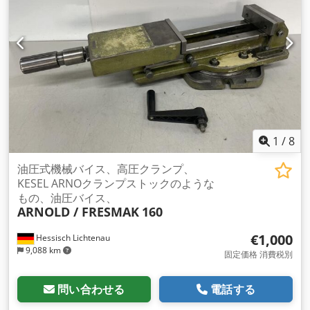
2,100 x 880 x 1,300 mm バッグインボックス投与機 Profi: 出
力: 600 l/h 10リットルまでのバッグ 機械（追加）：フルーツ
コンベア / フルーツプレス / ジュース殺菌装置 / ジュース充填
殺菌/充填能力: 600 l/h プレス能力: 1200 kg/h 出力:
1.5kW/48kW Crodpsvcq Dmefx Aqpjf 設備: ウォーターバス/
シャワーおよびチョッパーを備えたフルーツコンベア、パッキ
ングプレスタイプ H65 - 1,200 kg/h、効率 75%、プレスクロス
22 枚、2.33 x 0.84 x 2.06 m。低温殺菌プラント Profi PA SH -
600 l/h、48 kW、2.1 x 0.88 x 1.3 m;ガスバーナー; 投与機 - 計
量ユニットを含む 600 l/h
1
/
8
油圧式機械バイス、高圧クランプ、
KESEL ARNOクランプストックのような
もの、油圧バイス、
ARNOLD / FRESMAK
160
€1,000
Hessisch Lichtenau
9,088 km
固定価格 消費税別
問い合わせる
電話する