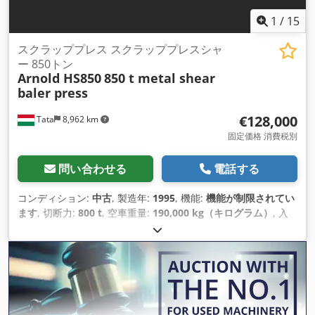
1
/
15
スクラッププレス スクラッププレスシャ
ー 850トン
Arnold HS850
850 t metal shear
baler press
€128,000
Tata
8,962 km
固定価格 消費税別
問い合わせる
電話する
コンディション:
中古
, 製造年:
1995
, 機能:
機能が制限されてい
ます
, 切断力:
800 t
, 空車重量:
190,000 kg（キログラム）
, 入
力電流の種類:
三相
, Arnold HS850 スクラップ＆メタルプレス
現在、本機は輸送可能な状態になっています。 マスターシリン
ダー シリンダー力：850t プレス：0.08m/s ホールディングシ
リンダー シリンダー力：100t/1シリンダー フィードシリンダ
ー シリンダー力：100t カバーシリンダー シリンダー力：100t
主な寸法 全長：16175mm 全幅：5200 全高：6420mm 寸法