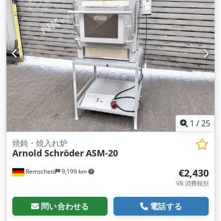
1
/
25
焼鈍・焼入れ炉
Arnold Schröder
ASM-20
€2,430
Remscheid
9,199 km
VB 消費税別
問い合わせる
電話する