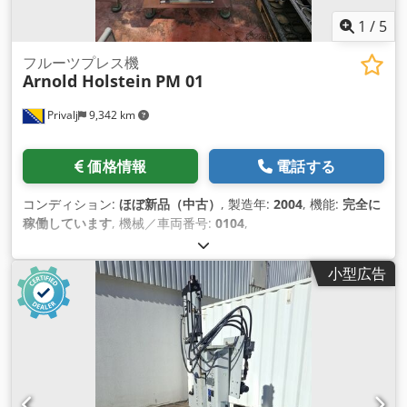
1
/
5
フルーツプレス機
Arnold Holstein
PM 01
Privalj
9,342 km
価格情報
電話する
コンディション:
ほぼ新品（中古）
, 製造年:
2004
, 機能:
完全に
稼働しています
, 機械／車両番号:
0104
,
小型広告