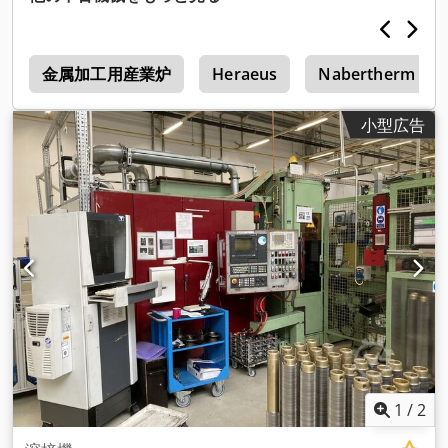
率的かつ正確な接合に最適です。堅牢な設計と信頼性の高い 油
圧技術により、様々なリベッティングアプリケーションで高い
力伝達を実現し、製造・組立工程における価値あるソリューシ
p
ョンとなっていま す。使いやすさと柔軟性に優れたこのプレス
金属加工用産業炉
Heraeus
Nabertherm
は、様々な生産工程で使用できます。
小型広告
1
/
2