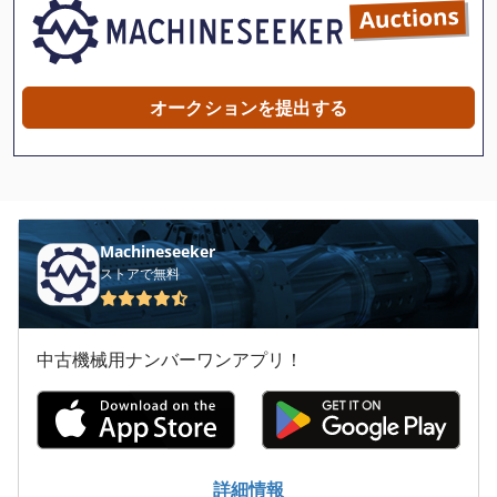
Lincoln Norweld
Messer
Messer Griesheim
オークションを提出する
Scherer
Schroeder
ファン
Machineseeker
リール
ストアで無料
工作機械
中古機械用ナンバーワンアプリ！
工業炉
抽出
焼入れ炉
詳細情報