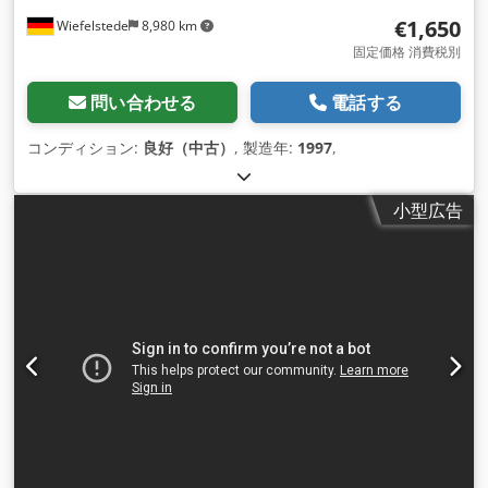
€1,650
Wiefelstede
8,980 km
固定価格 消費税別
問い合わせる
電話する
コンディション:
良好（中古）
, 製造年:
1997
,
小型広告