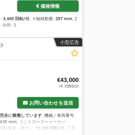
価格情報
:
3,400 回転/分
, Ｘ軸移動量:
287 mm
, Z
S
, 軸数:
2
,
小型広告
タ
€43,000
VB 消費税別
お問い合わせを送信
完全に稼働しています
, 機械／車両番号:
635 mm
, コントローラーメーカー:
軸回転速度（最大）:
12,000 回転/分
, 工具
速度無段階可変
,