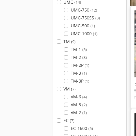
UMC
(14)
UMC-750
(12)
UMC-750SS
(3)
UMC-500
(1)
UMC-1000
(1)
TM
(9)
TM-1
(5)
TM-2
(3)
TM-2P
(1)
TM-3
(1)
TM-3P
(1)
VM
(7)
VM-6
(4)
VM-3
(2)
VM-2
(1)
EC
(7)
EC-1600
(5)