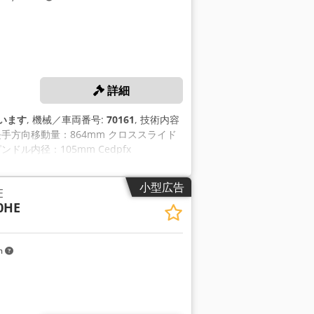
詳細
います
, 機械／車両番号:
70161
, 技術内容
 長手方向移動量：864mm クロススライド
ドル内径：105mm Cedpfx
ス 約3.2×2×2m EQUIPMENT - 12分
小型広告
E
0HE
m