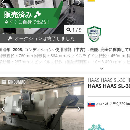
販売済み
今すぐご自身で出品！
1
/
9
オークションは終了しました
製造年:
2005
, コンディション:
使用可能（中古）
, 機能:
完全に稼働して
回転直径：760mm 回転長：864mm ベッドスライド回転径：450mm
移動量：287mm スピンドル回転数（無段階調整）：0〜3,400 rpm スピン
Ajizwwmeb Ueha マシン詳細 動作電圧：400V 接続負荷：28kVA 必要スペー
割タレット - パワーチャック - 大径スピンドルボア - ツールプリセット
HAAS HAAS SL-30H
HAAS
HAAS SL-3
スロバキア
9,329 k