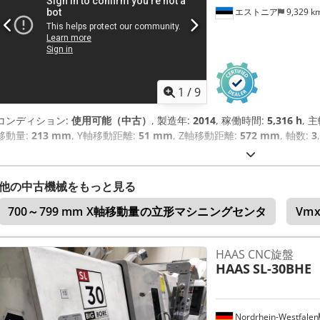
エストニア
9,329 k
1
/
9
コンディション:
使用可能（中古）
, 製造年:
2014
, 稼働時間:
5,316 h
, 
移動量:
213 mm
, Y軸移動距離:
51 mm
, Z軸移動距離:
572 mm
, 軸数:
3
,
他の中古機械をもっと見る
700～799 mm X軸移動量の立形マシニングセンタ
Vm
HAAS CNC旋盤
HAAS
SL-30BHE
Nordrhein-Westfalen