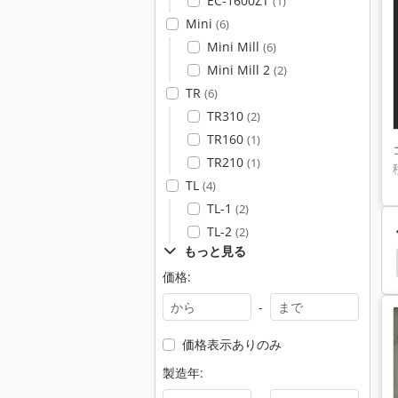
EC-1600ZT
(1)
Mini
(6)
Mini Mill
(6)
Mini Mill 2
(2)
TR
(6)
TR310
(2)
TR160
(1)
TR210
(1)
TL
(4)
TL-1
(2)
TL-2
(2)
もっと見る
16
立形マシニングセンタ
門形マシニングセンタ
価格:
-
価格表示ありのみ
製造年: