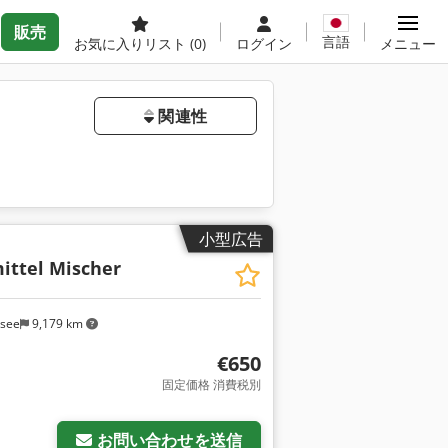
販売
言語
お気に入りリスト
(0)
ログイン
メニュー
関連性
小型広告
ittel Mischer
rsee
9,179 km
€650
固定価格 消費税別
お問い合わせを送信