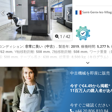
Saint-Genix-les-Villa
1
/
42
コンディション:
非常に良い（中古）
, 製造年:
2019
, 稼働時間:
5,277 h
,
762 mm
, Y軸移動距離:
508 mm
, Z軸移動距離:
508 mm
, ワーク重量（
幅:
500 mm
, テーブル長さ:
630 mm
, 総重量:
8,500 kg（キログラム）
スピンドルモーター出力:
22,400 ワット
, スピンドルノーズ:
CT 40
, 
400 V
, 入力電流の種類:
三相
, 装備:
ドキュメント / マニュアル, 切屑搬
中古機械を即座に販売
今すぐ€4.49から掲載
*
11百万人の購入者
があ
今すぐご確認ください
+44 20 806 810 84