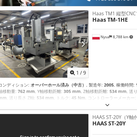
Haas TM1 縦型C
Haas
TM-1HE
Nysa
8,788 km
1
/
9
コンディション:
オーバーホール済み（中古）
, 製造年:
2005
, 稼働時間:
軸移動量:
762 mm
, Y軸移動距離:
305 mm
, Z軸移動距離:
534 mm
, 送
mm
, 送り長さ Z軸:
534 mm
, トルク:
45 Nm
, コントローラーメーカー
mm
, 全幅:
1,750 mm
, テーブル幅:
267 mm
, テーブル長さ:
1,213 mm
1,315 kg（キログラム）
, 主軸回転速度（最大）:
6,000 回転/分
, スピ
HAAS ST-20Y（
ルノーズ:
CT40/ISO/BT40
, スピンドル数:
1
, 入力電圧:
400 V
, 入力電流
HAAS
ST-20Y