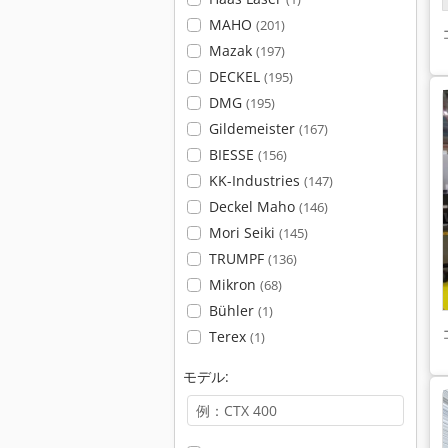
MAHO
(201)
Mazak
(197)
DECKEL
(195)
DMG
(195)
Gildemeister
(167)
BIESSE
(156)
KK-Industries
(147)
Deckel Maho
(146)
Mori Seiki
(145)
TRUMPF
(136)
Mikron
(68)
Bühler
(1)
Terex
(1)
モデル: