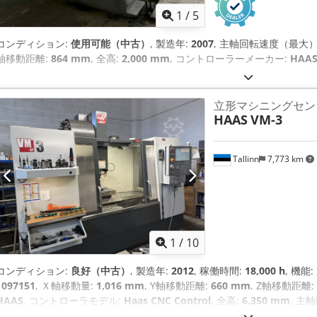
1
/
5
コンディション:
使用可能（中古）
, 製造年:
2007
, 主軸回転速度（最大）
軸移動距離:
864 mm
, 全高:
2,000 mm
, コントローラーメーカー:
HAA
立形マシニングセン
HAAS
VM-3
Tallinn
7,773 km
1
/
10
コンディション:
良好（中古）
, 製造年:
2012
, 稼働時間:
18,000 h
, 機能:
1097151
, Ｘ軸移動量:
1,016 mm
, Y軸移動距離:
660 mm
, Z軸移動距離:
HAAS
, コントローラモデル:
Haas CNC Control
, 全高:
6,350 mm
, 主
の直径:
76 mm
, 装備:
ドキュメント / マニュアル, 切屑搬送装置, 回転