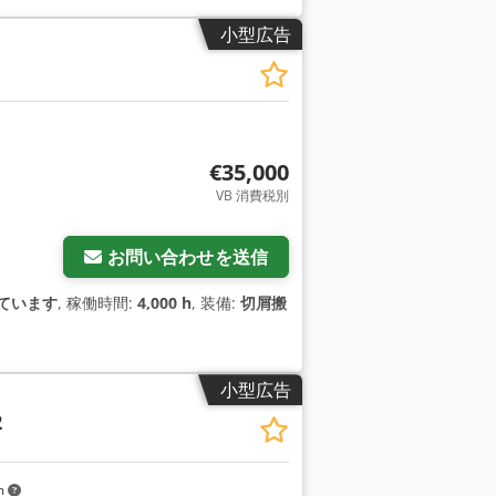
小型広告
€35,000
VB 消費税別
お問い合わせを送信
ています
, 稼働時間:
4,000 h
, 装備:
切屑搬
小型広告
2
m