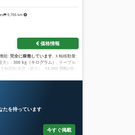
ges
9,766 km
価格情報
 機能:
完全に稼働しています
, Ｘ軸移動量:
最大）:
300 kg（キログラム）
, テーブル
, 主軸回転速度（最大）:
15,000 回転/分
,
ツールマガジンのスロット数:
40
, 入力電圧:
送装置
,
なたを待っています
今すぐ掲載