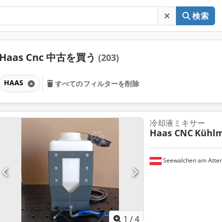
検索
Haas Cnc 中古を買う
(203)
HAAS
すべてのフィルターを削除
冷却液ミキサー
Haas CNC
Kühlm
Seewalchen am Atte
1
/
4