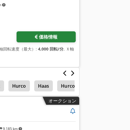
m
価格情報
主軸回転速度（最大）:
4,000 回転/分
, Ｘ軸
x
Hurco
Haas
Hurco Vmx 30
縦型マシニン
オークション
9,185 km