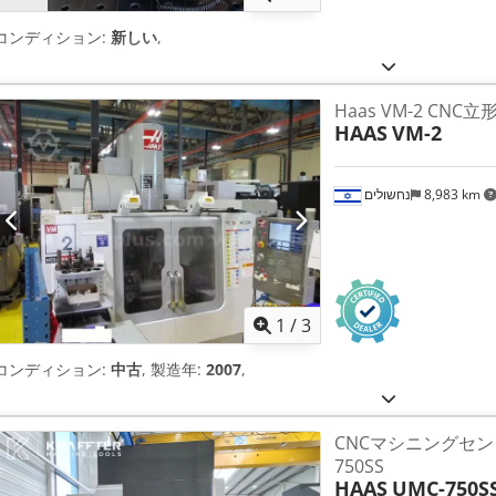
コンディション:
新しい
,
Haas VM-2 CN
HAAS
VM-2
נחשולים
8,983 km
1
/
3
コンディション:
中古
, 製造年:
2007
,
CNCマシニングセンター
750SS
HAAS
UMC-750S