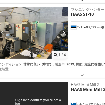
マシニングセンター
HAAS
ST-10
Tallinn
7,773 km
1
/
4
コンディション:
非常に良い（中古）
, 製造年:
2019
, 機能:
完全に稼働し
送装置
,
HAAS Mini Mill 2
HAAS
Mini Mill 
スロベニア
9,329 k