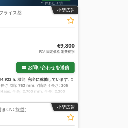
*1件あたり/月
小型広告
NCフライス盤
€9,800
FCA 固定価格 消費税別
お問い合わせを送信
14,923 h
, 機能:
完全に稼働しています
, Ｘ
り長さ X軸:
762 mm
, Y軸送り長さ:
305
:
Haas
, 全高:
2,700 mm
, 全長:
2,200
, 最大回転速度:
6,000 回転/分
, 総重量:
ンドルモーター出力:
5,600 ワット
, スピンド
小型広告
Y軸付きCNC旋盤）
の種類:
三相
,