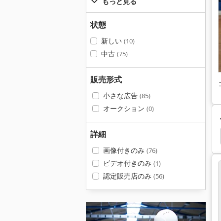
もっと見る
状態
新しい
(10)
中古
(75)
販売形式
小さな広告
(85)
オークション
(0)
詳細
エレクトロニクス
Upright Tm 12
Heidenhain
画像付きのみ
(76)
ビデオ付きのみ
(1)
認定販売店のみ
(56)