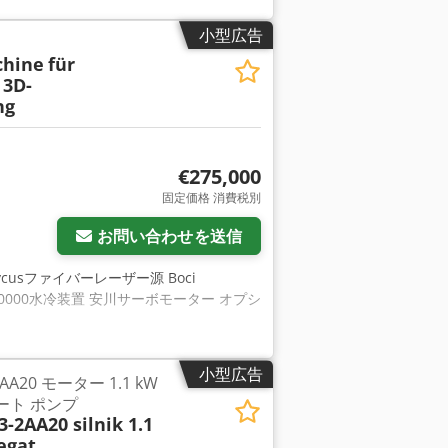
小型広告
chine
für
 3D-
ng
€275,000
固定価格 消費税別
お問い合わせを送信
ycusファイバーレーザー源 Boci
テム HL-20000水冷装置 安川サーボモーター オプシ
小型広告
-2AA20 モーター 1.1 kW
ゲート ポンプ
-2AA20 silnik 1.1
egat