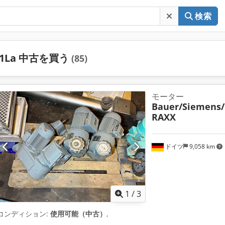
検索
1La 中古を買う
(85)
モーター
Bauer/Siemens/
RAXX
ドイツ
9,058 km
1
/
3
コンディション:
使用可能（中古）
,