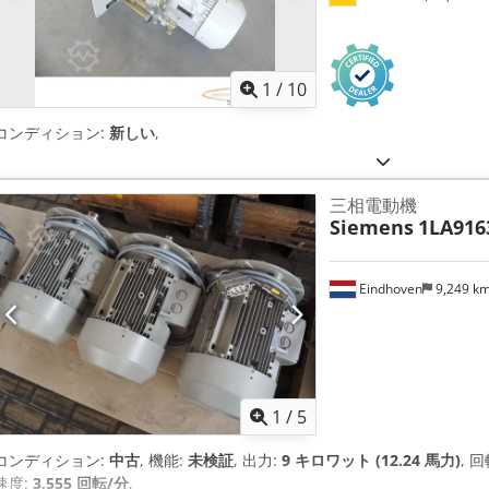
1
/
10
コンディション:
新しい
,
三相電動機
Siemens
1LA916
Eindhoven
9,249 k
1
/
5
コンディション:
中古
, 機能:
未検証
, 出力:
9 キロワット (12.24 馬力)
, 
速度:
3,555 回転/分
,