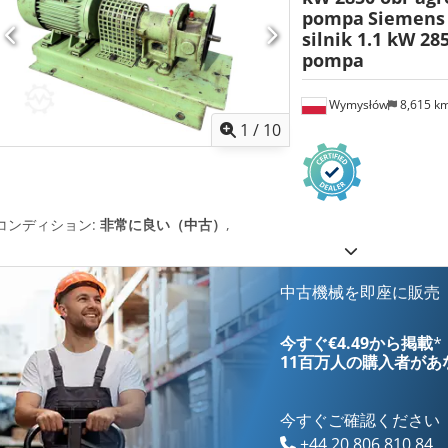
pompa
Siemens
silnik 1.1 kW 28
pompa
Wymysłów
8,615 k
1
/
10
コンディション:
非常に良い（中古）
,
中古機械を即座に販売
今すぐ€4.49から掲載
*
11百万人の購入者
があ
今すぐご確認ください
+44 20 806 810 84