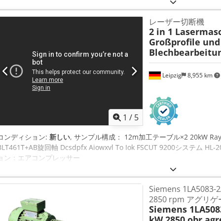
レーザー切断機
2 in 1 Lasermas
Großprofile und
Blechbearbeitu
Leipzig
8,955 km
1
/
5
コンディション:
新しい
, サンプル構成： 12m加工テーブル×2 20kW Ra
BLT461T+AB旋回軸 Dcsdpfx Aiowxvl To Iok FSCUT 9200シス
ョン：エアコンプレッサー
Siemens 1LA5083
2850 rpm アグリ
Siemens 1LA5083
kW 2850 obr agr