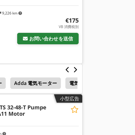
9,226 km
€175
VB 消費税別
お問い合わせを送信
ー
Adda 電気モーター
電気モーター
制御シス
小型広告
KTS 32-48-T Pumpe
A11 Motor
km