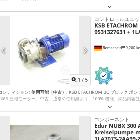
コントロールユニッ
KSB ETACHROM B
9531327631 + 1L
Remscheid
9,200 
1
/
5
コンディション:
使用可能（中古）
, KSB ETACHROM BC ブロック ポンプ、S
ZX66 三相モーター、中古、通常の使用感あり、100% 機能、納品内容は写真の通り D
コンポーネント
Edur NUBX 300 
Kreiselpumpe m
1LA7073-2AA99-