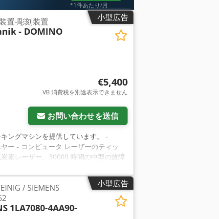
*1件あたり/月
小型広告
装置-彫刻装置
anik - DOMINO
€5,400
VB 消費税を別途表示できません
お問い合わせを送信
ーキングマシンを提供しています。 -
コンベヤー - コンピュータ レーザーのティッ
した二酸化炭素レーザー、30000 時間の中型の故障
字の高さ: 0.5～120mm (0.02～
 60 x 60 mm フォント擬似 True タ
小型広告
IG / SIEMENS
mperatur: 15 - 38 C 冷却:
62
以下の通りです。 - 塗装またはコーティ
NS
1LA7080-4AA90-
ートン - 異なったタイプのプラスチック