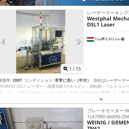
レーザーマーキング
Westphal Mech
DSL1 Laser
Tata
8,962 km
1
/
15
製造年:
2007
, コンディション:
非常に良い（中古）
, 当社はレーザーマ
DOMINO DSL1 レーザー - 保護等級1のキャビン - 回転軸 - ベルト
プ。ドミノ DSL1 10-60 レーザー出力: 10 W. Lasertype: 閉鎖
自由な時間 1秒あたりの文字数：400文字（製品の材質やシステム構成による 文
119.89mm) 焦点距離：100mm（オプション208mm ラベリングフィールド:
ブレーキモーター WEIN
イプ レーザーの頭部: ステンレス鋼およびアルミニウムから成っている構造 操作のte
1LA7080-4AA90-ZN
空気 ダイナマークソフトウェア CO2レーザーでマーキングできる材料は
WEINIG / SIEME
ングされた金属 - ガラス Dceded N Hguspfx Ai Isk - 陶器 - カ
ZN62