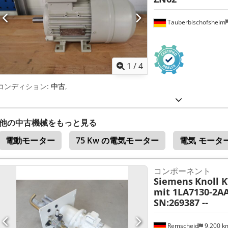
Tauberbischofsheim
1
/
4
コンディション:
中古
,
他の中古機械をもっと見る
電動モーター
75 Kw の電気モーター
電気 モータ
コンポーネント
Siemens
Knoll 
mit 1LA7130-2A
SN:269387 --
Remscheid
9,200 