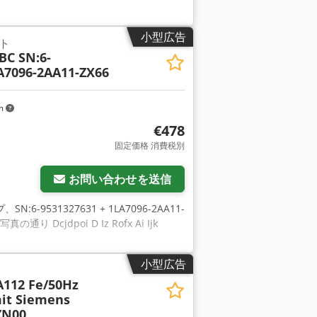
小型広告
ト
C SN:6-
A7096-2AA11-ZX66
km
€478
固定価格 消費税別
お問い合わせを送信
N:6-9531327631 + 1LA7096-2AA11-
cjdpoi D Iz Rofx Ai Ijk
小型広告
A112 Fe/50Hz
it Siemens
ZN00