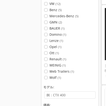
VW
(12)
Benz
(5)
Mercedes-Benz
(5)
GMN
(2)
BAUER
(1)
Domino
(1)
Lenze
(1)
Opel
(1)
Ott
(1)
Renault
(1)
WEINIG
(1)
Web Trailers
(1)
Wolf
(1)
モデル:
価格: