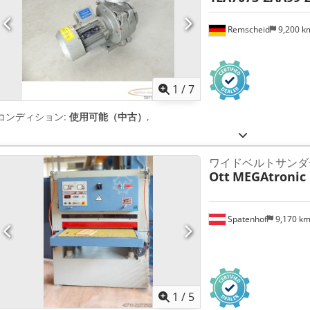
Remscheid
9,200 
1
/
7
コンディション:
使用可能（中古）
,
ワイドベルトサンダ
Ott
MEGAtronic 
Spatenhof
9,170 k
1
/
5