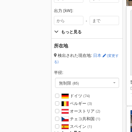
出力 [kW]:
-
もっと見る
所在地
検出された現在地:
日本
(変更す
る)
半径:
無制限
(85)
ドイツ
(74)
ベルギー
(3)
オーストリア
(2)
チェコ共和国
(1)
スペイン
(1)