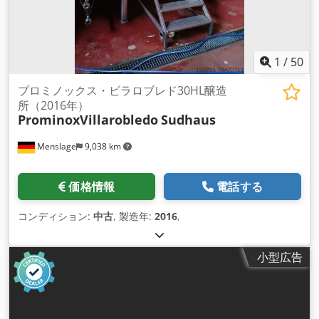
トの削減、回収率の向上、そして最終的には収益性の確保に重
要な役割を果たしま す。当社の鉱石選鉱プラントは、鉱石処理
プラントまたは鉱山ドレッシングプラントとも呼ばれ、高度な
テクノロジーと堅牢なエンジニアリング を統合して、効率的な
1
/
50
粉砕、粉砕、分類、分離プロセスを提供します。 さまざまな鉱
石を処理できるように設計された当社のプラントは、抽出およ
プロミノックス・ビラロブレド30HL醸造
び処理操作の最適化を目指す鉱業会社にとって理想的なソリュ
所（2016年）
ProminoxVillarobledo
Sudhaus
ーシ ョンです。ニッケル、銅、亜鉛、グラファイト、金、銀、
クロム、石英/シリカのいずれを処理する場合でも、当社のプラ
Menslage
9,038 km
ントは、今日の厳格な 産業基準を満たすために必要な汎用性と
パフォーマンスを提供します。 ## 鉱石選鉱プラントとは
Crsdpfjq Nw Uqsx An Ujf 鉱石選鉱プラントは、生の鉱石を処
価格情報
電話する
理して品質を向上させ、貴重な鉱物の濃度を高める施設です。
このプラントには通常、いくつかの処理段階 が含まれます。 1.
コンディション:
中古
, 製造年:
2016
,
粉砕: 生の鉱石のサイズを縮小して、より効率的な下流処理を
可能にします。 2. 粉砕: 廃棄物から貴重な鉱物を解放するため
に、サイズをさらに縮小します。 3. 分類: ふるい分けとハイド
小型広告
ロサイクロンを使用して鉱石を異なるサイズの分画に分離しま
す。 4. 分離: 磁気分離、浮選、重力分離などのさまざまな物理
的プロセスを使用して、貴重な鉱物を濃縮します。 5. 脱水: 濃
縮物をさらなる処理または出荷に備えるために余分な水を取り