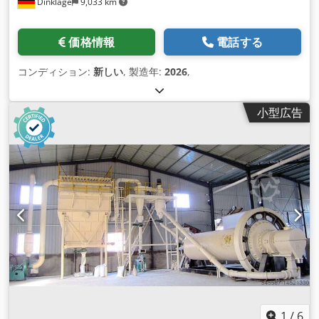
Dinklage
9,033 km
価格情報
電話する
コンディション:
新しい
, 製造年:
2026
,
小型広告
1
/
6