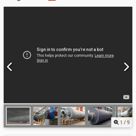
1
/
9