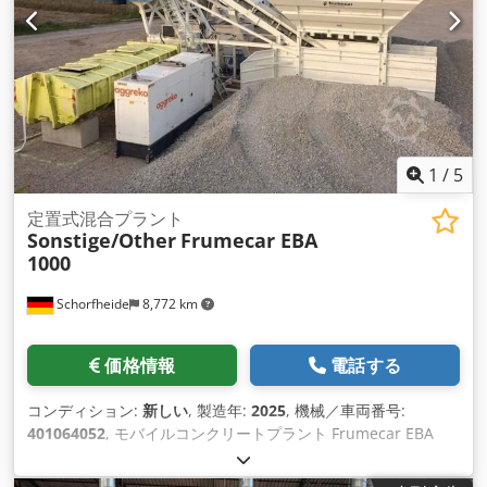
す。 2.精密制御：回転数、温度、粉砕時間などのパラメータを
調整する高度な制御システムが装備されていることが多く、粒
度分布を精密に制御 できます。 3.特殊設計：粉砕機は通常、摩
耗や腐食に強い材質を使用するなど、コンタミネーションを最
小限に抑えるよう設計されています。また、粉 砕プロセス中の
過熱を防ぐための冷却システムを備えた粉砕機もある。 4.多様
な材料：超微粉砕ボールミルは、脆いものから繊維質のものま
で、幅広い材料を扱うことができます。セラミック、鉱物、顔
1
/
5
料など、 微粉砕を必要とする硬い材料の粉砕によく使用されま
す。 5.マイクロ、ナノレベルへのサイズダウンスーパーファイ
定置式混合プラント
Sonstige/Other
Frumecar EBA
ンボールミルの第一の目的は、粒子径をミクロ、あるいはナノ
1000
レベルまで小さくす ることである。これは、粉砕機内で起こる
激しい粉砕作用によって達成される。 6.分級機システム：超微
Schorfheide
8,772 km
粉ボールミルの中には、粒度分布をより正確に制御するために
分級機システムを組み込んだものもある。これにより 、粉砕プ
ロセス中に粗い粒子と細かい粒子を分離することができます。
価格情報
電話する
7.バッチまたは連続運転：設計により、バッチ式または連続式
で運転でき、生産要件に柔軟に対応できます。 Crjdjq Nf
コンディション:
新しい
, 製造年:
2025
, 機械／車両番号:
Uwjpfx An Uef 8.安全対策：運転中の過負荷、過熱、その他の
401064052
, モバイルコンクリートプラント Frumecar EBA
潜在的な問題を防止するための監視・制御システムなどの安全
1000 - 年：NEW - 25 m³の骨材ホッパー4基 - 容量：50m³/h -
機能が含まれる場合がある。 マイクロパウダー製造用の超微粉
ミキサーサイズ: 1,0 m³ / 1500 litre - K2ポータブルコンピュー