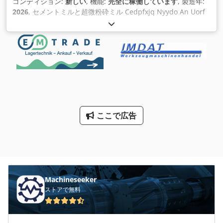
コンディション:
新しい
, 機能:
完全に稼働しています
, 製造年:
2026
, セメントミルと超微粉砕ミル Cedpfxjq Nyydo An Uorf
🏗️ セメントミルと超微粉砕ミルの紹介 建設と材料処理の世界
では、適切な粒子サイズを実現することが不可欠です。セメン
トミルと超微粉砕ミルをご紹介します。これらは、セメン ト製
造と超微粉材料に優れた粉砕性能を発揮するように設計された
2 つの重要な機械です。その機能と用途について詳しく見てい
きましょう。💼 🔥 セメントミルとは? セメントミルは、セメン
ト製造において重要な機器です。クリンカー、石膏、その他の
添加剤を粉砕して、微細なセメント粉末を生成します。 この機
械は、堅牢な構造を構築するために不可欠な高品質のセメント
ここで広告
に最適な粒子サイズを保証します。🚀 🔧 超微粉砕ミルとは? 超
微粉砕ミルは、鉱物、化学物質、産業廃棄物などのさまざまな
原材料から極めて微細な粉末を生成するように設計されていま
す。高効率で動 作し、コーティング、プラスチック、セラミッ
クなどの高度な用途に超微細材料を提供します。🌟 💼 セメン
トミルと超微細粉砕ミルを使用する主な利点 1. 高効率: 両方の
ミルは最大の効率を実現するように設計されており、処理時間
Machineseeker
が短縮され、エネルギー消費が削減されます。🌿💡 2. 優れた粉
ストアで無料
砕性能: 粒子サイズを正確に制御して、一貫した高品質の出力
を実現します。🏭 3. 汎用性: 幅広い材料に適しているため、さ
まざまな産業用途に不可欠です。🌳 4. 耐久性と信頼性: 堅牢な