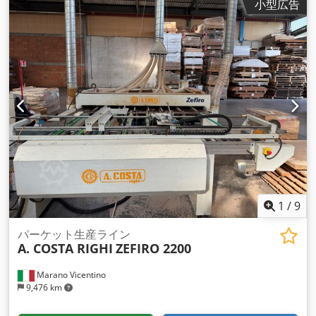
ボールミルを選択する際には、アプリケーションの具体的な要
小型広告
タシステム - セメント用スクリューコンベヤ - セメントサイロ
件、扱う材料の特性、最終的に望まれる粒度分 布を考慮するこ
55から - 国際組立を含む - 2年保証 本キャンペーンは、変更、
とが重要です。装置の最適な性能と寿命を確保するために、操
入力ミス、間違いがある場合があります。 有効なのは、注文確
作、メンテナンス、安全性については常にメーカーのガイドラ
認書や売買契約書に記載された具体的な取り決めのみです。 そ
イン に従ってください。
の他の機械やミキシングプラントについては、当社のウェブサ
イトをご覧ください。 詳細 Csdehd I S Ajpfx An Uerf 使用目
的：建築、使用材料：コンクリート。
1
/
9
パーケット生産ライン
A. COSTA RIGHI
ZEFIRO 2200
Marano Vicentino
9,476 km