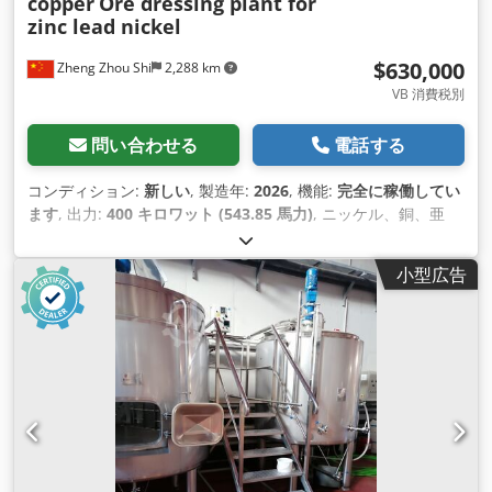
copper
Ore dressing plant for
zinc lead nickel
$630,000
Zheng Zhou Shi
2,288 km
VB 消費税別
問い合わせる
電話する
コンディション:
新しい
, 製造年:
2026
, 機能:
完全に稼働してい
ます
, 出力:
400 キロワット (543.85 馬力)
, ニッケル、銅、亜
鉛、グラファイト、金、銀、クロム、石英/シリカ用鉱石選鉱プ
ラント 今日の競争の激しい鉱業および冶金業界では、鉱石の価
小型広告
値を最大化することが重要です。当社の最先端の鉱石選鉱プラ
ントは、原鉱石の含有量 と品質を高め、さらに加工したり直接
販売したりできる市場性のある製品に変えるための完全なソリ
ューションを提供します。ニッケル、銅、亜 鉛、グラファイ
ト、金、銀、クロム、石英/シリカなど、さまざまな鉱物向けに
設計された当社の鉱石選鉱プラントは、優れたパフォーマン
ス、 効率、信頼性を提供します。 はじめに 世界中の鉱業は、
品位が低いことが多く、経済的に実行可能にするために徹底的
な精製を必要とする鉱石を処理するという課題に直面していま
す。選鉱（貴重な鉱物の濃度を高めるプロセス）は、運用コス