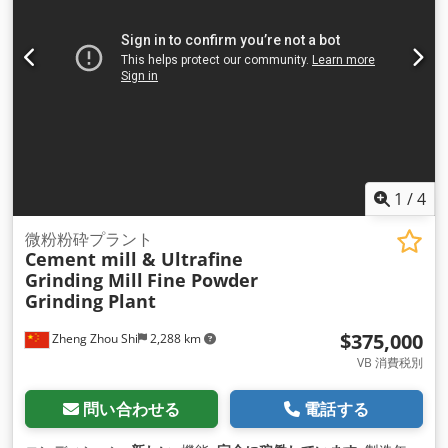
除きます。 この統合プロセスにより、金属含有量が増加するだ
けでなく、廃棄物が最小限に抑えられ、全体的なコスト効率と
環境の持続可能性が向上しま す。
1
/
4
微粉粉砕プラント
Cement mill & Ultrafine
Grinding Mill
Fine Powder
Grinding Plant
$375,000
Zheng Zhou Shi
2,288 km
VB 消費税別
問い合わせる
電話する