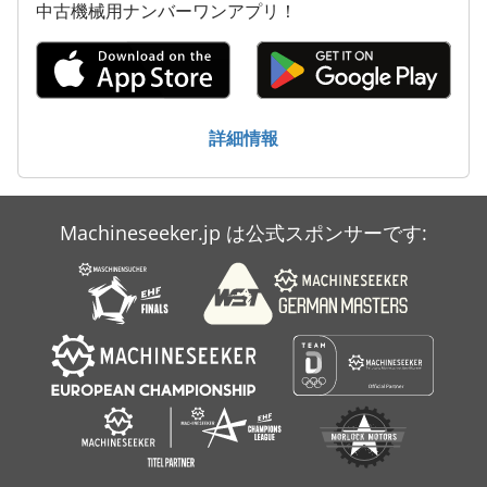
中古機械用ナンバーワンアプリ！
材料で構築されたこれらのミルは、要求の厳しい産業環境でも
長持ちするパフォーマンスを提供します。💪 📈 産業での用途
セメントミルの用途: 1. セメント生産: 建設プロジェクト用の高
品質セメントの製造に不可欠です。 2. インフラ開発: 道路、
橋、建物のコンクリートの作成に使用されます。 超微粉砕ミル
の用途: 1. 鉱物処理: 先端材料用途向けの超微粉末の製造。 2.
詳細情報
化学製造: さまざまな工業プロセス向けのファインケミカルの
製造に使用。 3. 環境用途: リサイクルおよび再利用のための産
業廃棄物の粉砕。♻️ 🌟 結論 建設、材料処理、先端製造のいず
れの分野でも、セメントミルと超微粉砕ミルは欠かせないツー
Machineseeker.jp は公式スポンサーです:
ルです。その効率性、汎用性、優れた性能によ り、あらゆる生
産ラインに価値ある追加機能を提供します。これらの革新的な
マシンの詳細と、それが業務にどのような革命をもたらすかに
つい ては、今すぐお問い合わせください。📞