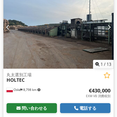
900℃可能）、供給： スクリューフィーダー、ロータリーキル
ンの速度制御：0.5U～2U/min、重量：約23500kg、別置き給
気ヒーターを含む。2)ロ ータリーチューブクーラー：長さ：
10600mm、高さ：1600mm（+400mm/600mm増加）、ドラ
イブを含む幅：2200mm 、冷却ゾーンX/Y：
700mm/3500mm、冷却タイプ：水回路による水冷、速度制
御：1.1U-4.3U/min、排出口：ロータリ ーバルブ、重量：約
8200kg。3) 排気フィルター：排気ファン、HEPAフィルター、
集塵機を含み、耐熱温度250℃。制御システム：ローカル操作
用シーメンスシステム制 御、3x HMI、複数の操作パネルおよ
び制御キャビネット。スペアパーツ、搬送補助装置、関連小型
装置などの各種付属品を含む。システム全体は新 品で、オリジ
1
/
13
ナルの梱包のままです。写真は製造場所で撮影したものです。
文書あり。現地調査可能。 Cjdpfxoulkume An Usrf
丸太選別工場
HOLTEC
€430,000
Osła
8,798 km
EXW VB 消費税別
問い合わせる
電話する