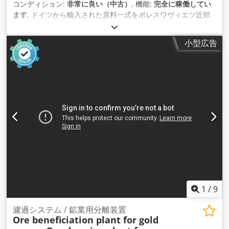
コンディション:
非常に良い（中古）
, 機能:
完全に稼働してい
ます
, ドイツから輸入された原料一式をボレスワヴィエツ近郊
のオスワで販売しています。 Crsdsvcqi Aepfx An Ujf メーカ
ー: Holtec + Falcone Germany、 加工物の直径範囲：14～
小型広告
65cm 加工長範囲：2.0 mb～15 mb 選別機の価格には、チェー
ン、減速機、モーター、ケーブルなどのスペアパーツの在庫が
含まれています。 原料置き場は以下のもので構成されていま
す： - 長尺材フィーダー - 2 x 短材用フィーダー - テーブル上の
原料を整列させる切込みテーブルのケスラクレーン、 - 完全な
オペレーターステーション（カメラ、モニター、コンピュータ
ー）、 - 選別システム・ソフトウェア - 選別された原料のスキ
ャナー - 2014年製ファルコーネ550除梗機、 - ドリッピングソ
ー、直径1600 mm、 - 金属探知機、直径最大650 mm - シング
ルボックス44個 - デバーキングマシン下からのバーク除去シス
テム - キャッピング作業中に発生する廃棄物を除去するシステ
ム。 - 自動制御、設定パラメータに基づく完全最適化。 - ライ
ン能力：最大.年間300 000 m3（2シフト
1
/
9
濾過システム / 鉱業用分離装置
Ore beneficiation plant for gold