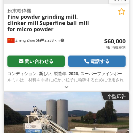
粉末粉砕機
Fine powder grinding mill,
clinker mill
Superfine ball mill
for micro powder
$60,000
Zheng Zhou Shi
2,288 km
VB 消費税別
問い合わせる
電話する
コンディション:
新しい
, 製造年:
2026
, スーパーファインボー
ルミルは、材料を非常に細かい粒子に粉砕するために使用され
る粉砕機の一種です。このタイプのボールミルは、コンタ ミネ
ーションが少なく、摩耗が少ないため、特に硬い材料の処理に
小型広告
適しています。医薬品、鉱物、顔料、化学薬品など様々な産業
で、微粉末やナ ノ粒子を製造するために一般的に使用されてい
ます。 マイクロパウダー用超微粉ボールミルの主な特徴と注意
点をご紹介します： 1.高い粉砕効率：超微粉ボールミルは、比
較的小さなサイズの粉砕メディアを使用することで、粉砕表面
積を大きくし、高い粉砕効率を達成 するように設計されていま