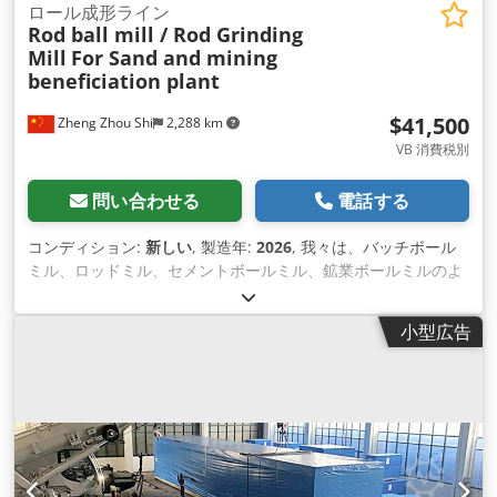
ロール成形ライン
Rod ball mill / Rod Grinding
Mill
For Sand and mining
beneficiation plant
$41,500
Zheng Zhou Shi
2,288 km
VB 消費税別
問い合わせる
電話する
コンディション:
新しい
, 製造年:
2026
, 我々は、バッチボール
ミル、ロッドミル、セメントボールミル、鉱業ボールミルのよ
うなボール粉砕機の様々な種類を持って、あなたの特定の 要件
に応じて、さらなる詳細については、私たちのチームに連絡す
小型広告
ることを歓迎します。 Crsdpfx Aoq I Nw Ion Usf