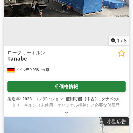
1
/
6
ロータリーキルン
Tanabe
ドイツ
9,058 km
価格情報
製造年:
2023
, コンディション:
使用可能（中古）
, タナベのロ
ータリーキルン（未使用・オリジナル梱包）と必要な付属品一
式をご提供いたします。1) ロータリーキルン：長さ17m、高さ
2400mm（+400mm/600mm増）、駆動部を含む幅2600mm、
小型広告
加熱ゾーンX/Y：70 0mm/8000mm、加熱能力：200kW、最高
温度：500℃～550℃（レトルト交換と加熱アップグレードで