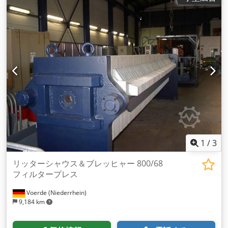
1
/
3
リッターシャウス＆ブレッヒャー 800/68
フィルタープレス
Voerde (Niederrhein)
9,184 km