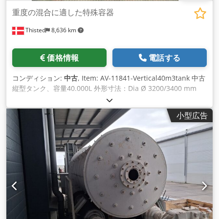
重度の混合に適した特殊容器
Thisted
8,636 km
価格情報
電話する
コンディション:
中古
, Item: AV-11841-Vertical40m3tank 中古
縦型タンク、容量40.000L 外形寸法：Dia Ø 3200/3400 mm
Total H 9600 mm ギア含む。 シリンダー高さ: 7200 mm. 縦型
ステンレスタンク3基搭載。 100mm厚のロックウールで断熱
小型広告
し、平板で仕上げる。 Csdpfei E Abisx Agujrf 底面は35度の円
錐形で、出口は4インチです。 マンホール付きKlöfferトップ。
強力なトップマウント攪拌機。 37kwの攪拌機。 AISI 316。