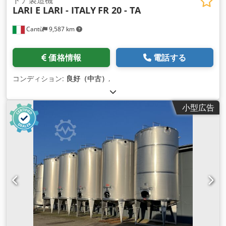
ドア製造機
LARI E LARI - ITALY
FR 20 - TA
Cantù
9,587 km
価格情報
電話する
コンディション:
良好（中古）
,
小型広告