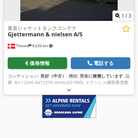
1
/
3
垂直ジャケットタンクコンテナ
Gjettermann & nielsen A/S
Thisted
8,636 km
価格情報
電話する
コンディション:
良好（中古）
, 機能:
完全に稼働しています
, 品
番: AV-12266-AV12270-Vertical21800L ステンレス鋼製垂直断
熱ジャケットタンク Csdpjv I Hbxsfx Agujrf 容量 21,800L 外形
寸法: 直径 Ø 2500/2600 mm、全高 6500 mm。 冷却ジャケッ
ト付き垂直断熱ステンレス鋼タンク - 3個 マンホール底部。
AISI 316