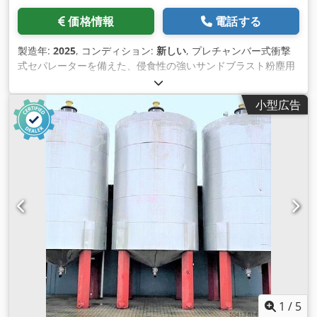
価格情報
電話する
製造年:
2025
, コンディション:
新しい
, プレチャンバー式衝撃
式セパレーターを備えた、侵食性の強いサンドブラスト粉塵用
に特別に開発されたメンテナンス不要の除塵システム。
Cedpjlxyhfefx Agusrf 基本的に以下から構成されます： a) 1個
小型広告
のカートリッジ式ドライフィルター、タイプPF 1.4.B62.00
5000m³/h（他のサイズもあり） それぞれ、安定した真空気密
の3mm鋼板ハウジングで構成され、フィルターカートリッジ付
きの原料ガス室、フィルター前室衝撃セパレータ ー、圧縮空気
によるフィルター洗浄が可能なクリーンガス室に分割され、そ
れぞれにイージーオープンのメンテナンスドアが付いていま
す。 大袋を使用した粉塵処理用のスロット付き集塵ホッパー。
差圧表示付きソレノイドバルブ制御によるフィルターカートリ
ッジの最適調整 - 清掃。 ヒンジ式のメンテナンスドア メンテ
ナンスが簡単。
1
/
5