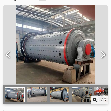
1
/
6