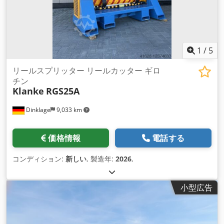
ドロメカニカル中央クランプ - 電動式ブーム高さ調整 - クーラ
ント装置なし - マシンライト - 操作説明書 所要スペース：長さ
2720 mm x 幅1170 mm x 高さ最大3770 mm コラムにモータ
ーを取り付けた場合の搬送高さ：3500 mm コラムにモーター
を取り付けない場合の高さ：3250 mm 重量：6.3トン 良好な状
1
/
5
態
リールスプリッター リールカッター ギロ
チン
Klanke
RGS25A
Dinklage
9,033 km
価格情報
電話する
コンディション:
新しい
, 製造年:
2026
,
小型広告