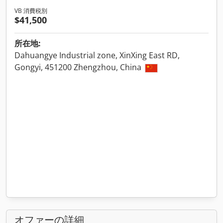
VB 消費税別
$41,500
所在地:
Dahuangye Industrial zone, XinXing East RD,
Gongyi, 451200 Zhengzhou, China
オファーの詳細