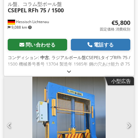
ル盤、コラム型ボール盤
CSEPEL
RFh 75 / 1500
€5,800
Hessisch Lichtenau
9,088 km
固定価格 消費税別
問い合わせる
電話する
コンディション:
中古
, ラジアルボール盤CSEPELタイプRFh 75 /
1500 機械番号番号 13704 製造年 1985年 鋼の穴あけ能力 Ø 75
mm 鋳鉄の穴あけ能力 Ø 90 mm スピンドルホルダー MK 5 呼
びスロート深さ 1500 mm スピンドルの最大突き出し 1500
小型広告
mm（コラムまで） スピンドルの最小突き出し 440 mm（コラ
ムまで） スピンドルの先端からクランプ面までの距離 370 -
1700 mm カンチレバー高さ調整 950 mm テーブルサイズ/ク
ランプ面 1800 x 1100 mm コラム直径 450 mm ピノールスト
ローク 380 mm 主軸回転数 19-1900 rpm21段階 送り速度
0.047-2mm/回転 12段階 モーター出力 11 kW 主電源 380ボル
ト、50 Hz、15 kW - ハンドレバースイッチによるドリリングス
ピンドルの時計回りおよび反時計回り回転 Codpslhwr Rjfx
Aguerf - スピンドル速度と送り速度用の油圧ギアシフト - ハイ