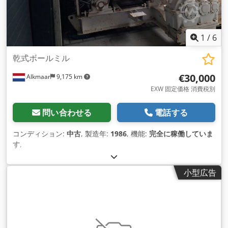
1
/
6
乾式ボールミル
€30,000
Alkmaar
9,175 km
EXW 固定価格 消費税別
問い合わせる
電話する
コンディション:
中古
, 製造年:
1986
, 機能:
完全に稼働していま
す
,
小型広告