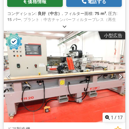
価格情報
電話する
コンディション:
良好（中古）
, フィルター面積:
75 m²
, 圧力:
15 バー
, プラント：中古チャンバーフィルタープレス（再生
品） デザイン：サイドレール 構造: お客様のご要望に応じたオ
プション。 フィルタープレート形式: 800x800 mm プレート
小型広告
数: 68 フィルタープレート: PP ケーキ厚さ: 30 mm ドレン: 密
閉式 ろ布: 媒体によりオプションあり フィルター面積： 約
75.21 m² プレス容量： 約1081.2 dm3 プレートパック長: 約
4243 mm フィルター圧力：約15 bar プレート搬送: 手動 プレ
ートクロージャー：電気油圧式プレートクロージャー 安全装
置: 顧客の要求と設計によりオプション 付属品: 特別付属品とし
てオプション Crsdpfx Agsqakhuouef 制御盤: オプション 電
気: 任意すべての消費者の電気配線。 ポンプ技術：オプション
状態: 改装済み 購入またはレンタル：弊社工場にてシステムの
内覧が可能です。 このシステムのレンタルまたは購入をご希望
ですか？お気軽にお問い合わせください。
1
/
17