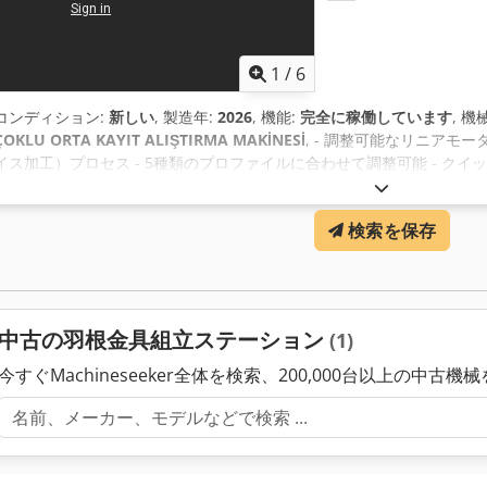
1
/
6
コンディション:
新しい
, 製造年:
2026
, 機能:
完全に稼働しています
, 
ÇOKLU ORTA KAYIT ALIŞTIRMA MAKİNESİ
, - 調整可能なリニアモ
イス加工）プロセス - 5種類のプロファイルに合わせて調整可能 - クイッ
ス間のセンターレジスタープロファイルのノッチング - 空圧式垂直・
Dcjdpfx Aeq U S Diembek - 垂直クランプと水平クランプの独立
検索を保存
サポートアームによる長さ 2.5 メートルのプロファイルのノッチング（フライス
mm オプション - スプレー冷却システム - 220 ボルト使用
中古の羽根金具組立ステーション
(1)
今すぐMachineseeker全体を検索、200,000台以上の中古機