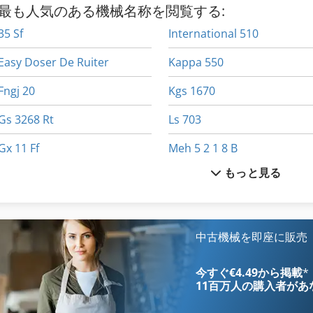
最も人気のある機械名称を閲覧する:
35 Sf
International 510
Easy Doser De Ruiter
Kappa 550
Fngj 20
Kgs 1670
Gs 3268 Rt
Ls 703
Gx 11 Ff
Meh 5 2 1 8 B
もっと見る
Hsc 20 Linear
Ng 200
Idx 23
Objet Eden 330
International 1586
R 706
中古機械を即座に販売
International 433
Stroehlein Instruments
今すぐ€4.49から掲載
*
11百万人の購入者
があ