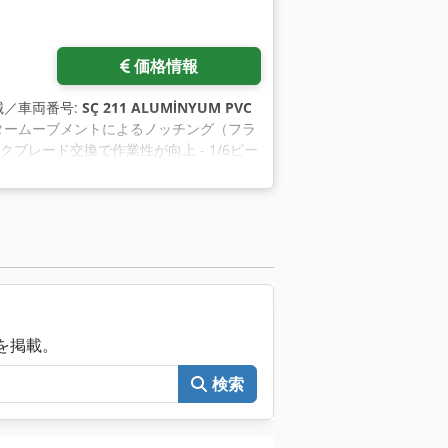
価格情報
機械／車両番号:
SÇ 211 ALUMİNYUM PVC
ータームーブメントによるノッチング（フラ
クブレード交換で作業性が向上 - 1/6ピー
水平クランプでプロファイルを機械に固定
操作 - 機械前面の予備ナイフ収納キャビネット -
加工 - 最大ノッチ高さ ( h ) 140
械を掲載。
検索