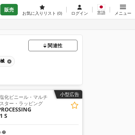
販売
言語
お気に入りリスト
(0)
ログイン
メニュー
関連性
機械
小型広告
塩化ビニール・マルチ
スター・ラッピング
PROCESSING
1 S
m