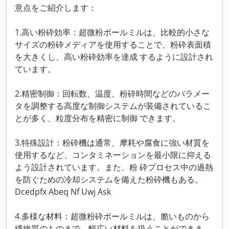
意点をご紹介します：
1.高い粉砕効率：超微粉ボールミルは、比較的小さな
サイズの粉砕メディアを使用することで、粉砕表面積
を大きくし、高い粉砕効率を達成 するように設計され
ています。
2.精密制御：回転数、温度、粉砕時間などのパラメー
タを調整する高度な制御システムが装備されているこ
とが多く、粒度分布を精密に制御 できます。
3.特殊設計：粉砕機は通常、摩耗や腐食に強い材質を
使用するなど、コンタミネーションを最小限に抑える
よう設計されています。また、粉 砕プロセス中の過熱
を防ぐための冷却システムを備えた粉砕機もある。
Dcedpfx Abeq Nf Uwj Ask
4.多様な材料：超微粉砕ボールミルは、脆いものから
繊維質のものまで、幅広い材料を扱うことができま