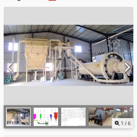
1
/
6