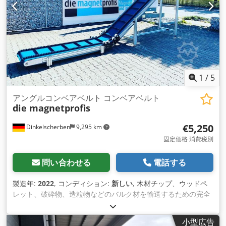
す。 大袋を使用した粉塵処理用のスロット付き集塵ホッパー。
差圧表示付きソレノイドバルブ制御によるフィルターカートリ
ッジの最適調整 - 清掃。 ヒンジ式のメンテナンスドア メンテ
ナンスが簡単。
1
/
5
アングルコンベアベルト コンベアベルト
die magnetprofis
€5,250
Dinkelscherben
9,295 km
固定価格 消費税別
問い合わせる
電話する
製造年:
2022
, コンディション:
新しい
, 木材チップ、ウッドペ
レット、破砕物、造粒物などのバルク材を輸送するための完全
なソリューションです。 アルミニウム製アングルコンベアベル
ト（下部構造含む 水平範囲 2.500mm（調整可能） 上昇範囲
小型広告
4,000mm（調整可能） 曲げの角度を自由に無段階に調整可能