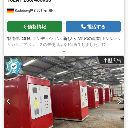
Radeberg
8,901 km
価格情報
電話する
製造年:
2016
, コンディション:
新しい
, ASUGの産業用ベベルヘ
リカルギアボックスの未使用品を1個再生しました。TGL
21815 ギヤボックスはハウジングを除き、すべての部品が更新
されています。 クローカップリング：800 mm (片側のみ使用
小型広告
可能) 最大トルク：27.829Nm ギア比： i= 1:80 Dedegwlrdjpfx
Ab Aeck 最大出力：51 kW オイル充填170 kg 速度：n1= 1400
スピード：n2= 17.5 重量：1450キロ シャフト径d1：65mm シ
ャフトの直径d2：160mm 軸の高さh1：500mm 全高
h2:925mm ベースからの長さ1170mm !!ギアボックスにはオイ
ルクーラーがありません。