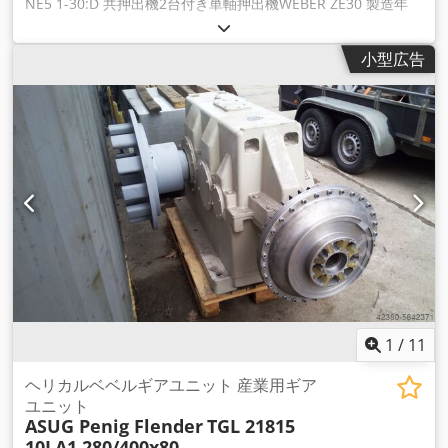
NE5 1-30:D 共押出機2台付き単軸押出機WEBER ZE30 製造年
2001年 吐出量 約200 kg/h スクリュー径 50 mm 用途：PE、
PP、三角パイプ、またはパイプのラッピング、ストリップの塗
小型広告
布 システムは加熱パイプを製造している 状態: 非常に良い 2個
WEBER ZE30 Co-Extr. スクリュー径 30mm 三層パイプシステ
ムは私の財産である 場所 ザハール エクストルージョン マシネ
ン Dcsdpfx Abohy Tp Ds Aek D-26345 ボックホルン/グラブス
テーデ, ドイツ
1
/
11
ヘリカルベベルギアユニット 産業用ギア
ユニット
ASUG Penig Flender
TGL 21815
10LA1 280/400x80