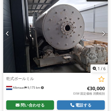
送り高さ：水平（個別） 吐出口の高さを個別に調整可能 構
造：高さ調節可能（移動させることが可能） コンベアベルト幅
600mm（調整可能） コンベヤベルトは、PVC、PU、フェル
ト、ゴムで供給しています。 PUコンベヤベルト（桟付、波
付）。 駆動部：モーター1,1KW（調整可能）、速度約
0,3m/sec 接続電圧 220/240V, 50Hz 保護等級 IP54 ドライブな
ど接続可能、モーター制御はオプション Djdpfjilg U Eox Ab
Aock アライメント用アジャスタブルマシンフット8x 軸端：
50×30mm T-40クリート - 300mmピッチ 2層構造で特にクロス
ステーブル このタイプの機械は、常時いろいろと在庫していま
す。 現在、個々のシステムの納期は、生産工数にもよります
が、約2〜3週間です。 私たちのコア・コンピタンスは、お客様
が本当に必要としているものを、正確に供給することです。 私
1
/
6
たちはお客様とともに、カスタマイズされた個別のソリューシ
ョンを開発し、対応するシステムを自社で生産してお届けして
乾式ボールミル
います。 お客様の用途に適したソリューションをご提案させて
€30,000
Alkmaar
9,175 km
いただきますので、お気軽にお電話にてお問い合わせくださ
い。 コンベアベルト、コンベアベルトシステム、排出ベルト、
EXW 固定価格 消費税別
ベルトコンベア、マグネットセパレーター、オーバーベルト磁
選機、リサイクル、木 片、プラスチック、無金属検出、ネオジ
問い合わせる
電話する
ム、オーバーベルト磁石、マグネットベルトセパレーター