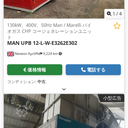
1
/
4
130kW、400V、50Hz Man / Marelli バイ
オガス CHP コージェネレーションユニッ
ト
MAN
UPB 12-L-W-E3262E302
Newton Aycliffe
9,224 km
価格情報
電話する
コンディション:
中古
,
小型広告