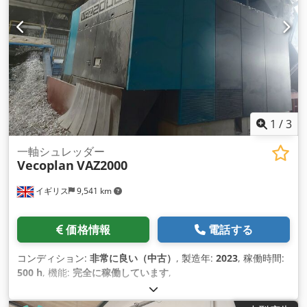
1
/
3
一軸シュレッダー
Vecoplan
VAZ2000
イギリス
9,541 km
価格情報
電話する
コンディション:
非常に良い（中古）
, 製造年:
2023
, 稼働時間:
500 h
, 機能:
完全に稼働しています
,