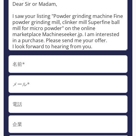
名前*
メール*
電話
企業