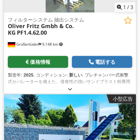
1
/
3
フィルターシステム 抽出システム
Oliver Fritz Gmbh & Co.
KG
PF1.4.62.00
Großenlüder
9,148 km
価格情報
電話する
製造年:
2025
, コンディション:
新しい
, プレチャンバー式衝撃
式セパレーターを備えた、侵食性の強いサンドブラスト粉塵用
に特別に開発されたメンテナンス不要の除塵システム。
Djdslxyhfopfx Ab Aeck 基本的に以下から構成されます： a) 1
小型広告
個のカートリッジ式ドライフィルター、タイプPF 1.4.B62.00
5000m³/h（他のサイズもあり） それぞれ、安定した真空気密
の3mm鋼板ハウジングで構成され、フィルターカートリッジ付
きの原料ガス室、フィルター前室衝撃セパレータ ー、圧縮空気
によるフィルター洗浄が可能なクリーンガス室に分割され、そ
れぞれにイージーオープンのメンテナンスドアが付いていま