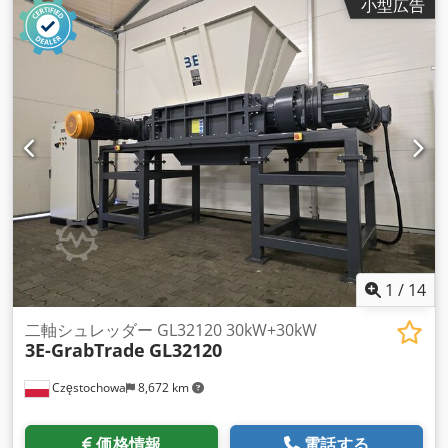
小型広告
1
/
14
二軸シュレッダー GL32120 30kW+30kW
3E-GrabTrade
GL32120
Częstochowa
8,672 km
価格情報
電話する