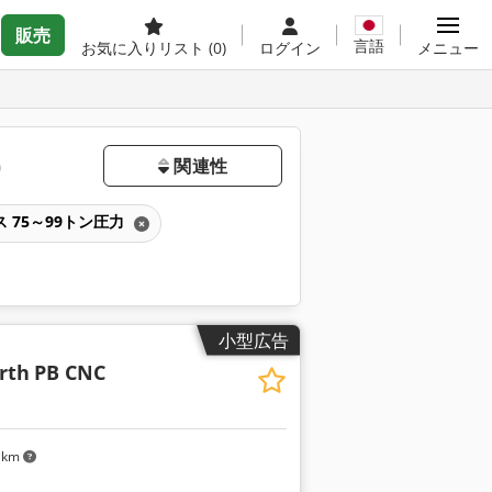
販売
言語
お気に入りリスト
(0)
ログイン
メニュー
)
関連性
 75～99トン圧力
小型広告
rth
PB CNC
 km