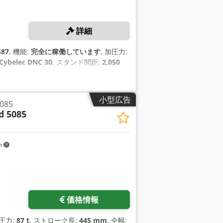
詳細
587
, 機能:
完全に稼働しています
, 加圧力:
Cybelec DNC 30
, スタンド間距:
2,050
小型広告
085
d 5085
m
価格情報
加圧力:
87 t
, ストローク長:
445 mm
, 全幅: