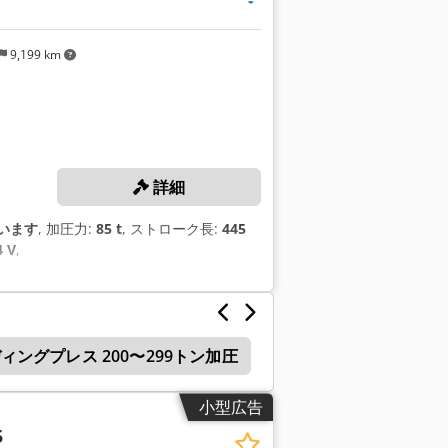
9,199 km
詳細
います
, 加圧力:
85 t
, ストローク長:
445
4 V
,
ィングプレス 200〜299トン加圧
油圧 プレス ブレーキ
小型広告
5