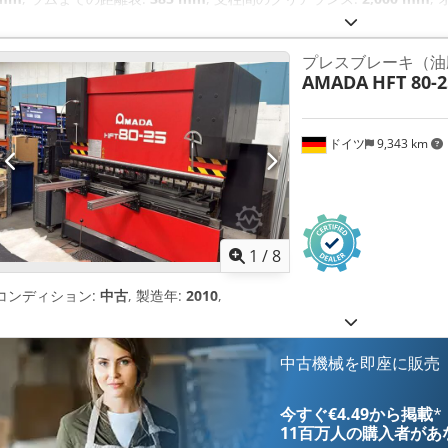
全幅:
1,450 mm
, 全高:
2,300 mm
, 総重量:
4,800 kg（キログラム）
, 
アル, 安全光幕
,
プレスブレーキ（油
AMADA
HFT 80-2
ドイツ
9,343 km
1
/
8
コンディション:
中古
, 製造年:
2010
,
中古機械を即座に販売
今すぐ€4.49から掲載
*
11百万人の購入者
があ