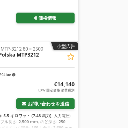
価格情報
小型広告
-3212 80 × 2500
Polska
MTP3212
394 km
€14,140
EXW 固定価格 消費税別
お問い合わせを送信
力:
5.5 キロワット (7.48 馬力)
, 入力電圧:
ーブル長さ:
2,500 mm
, のど深さ:
250
 オイルタンク容量:
160 l
, 全長:
2,600 mm
,