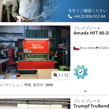
今すぐご確認ください
+44 20 806 810 84
プレスブレーキ
Amada
HFT 80-2
Brno-město
8,928 
1
/
12
コンディション:
中古
, 製造年:
2005
,
プレスブレーキ
Trumpf
TruBend