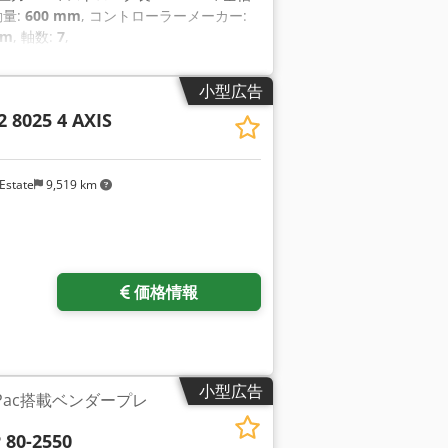
動量:
600 mm
, コントローラーメーカー:
mm
, 軸数:
7
,
小型広告
 8025 4 AXIS
Estate
9,519 km
をリクエスト
価格情報
小型広告
uch Pac搭載ベンダープレ
 80-2550