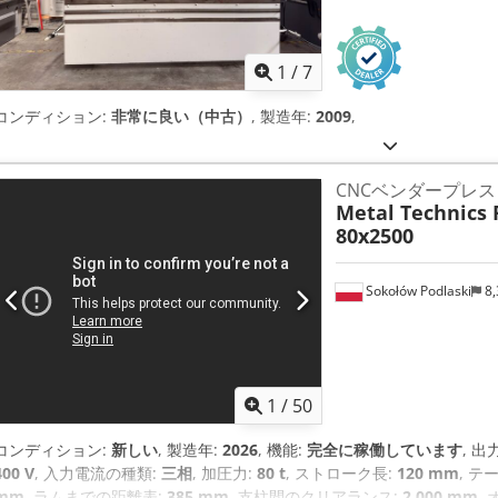
1
/
7
コンディション:
非常に良い（中古）
, 製造年:
2009
,
CNCベンダープレス MTP
Metal Technics 
80x2500
Sokołów Podlaski
8,
1
/
50
コンディション:
新しい
, 製造年:
2026
, 機能:
完全に稼働しています
, 出
400 V
, 入力電流の種類:
三相
, 加圧力:
80 t
, ストローク長:
120 mm
, テ
mm
, ラムまでの距離表:
385 mm
, 支柱間のクリアランス:
2,000 mm
,