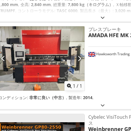
1,800 mm
, 全高:
2,840 mm
, 総重量:
7,800 kg（キログラム）
, Ｘ軸移
TRUMPF
, コントローラモデル:
TASC 6000
, 製品長さ（最大）:
3,020 
プレスブレーキ
AMADA
HFE MK 2
Hawksworth Trading 
さらに画像
1
/
1
コンディション:
非常に良い（中古）
, 製造年:
2014
,
Cybelec VisiTo
ス
Weinbrenner
GP