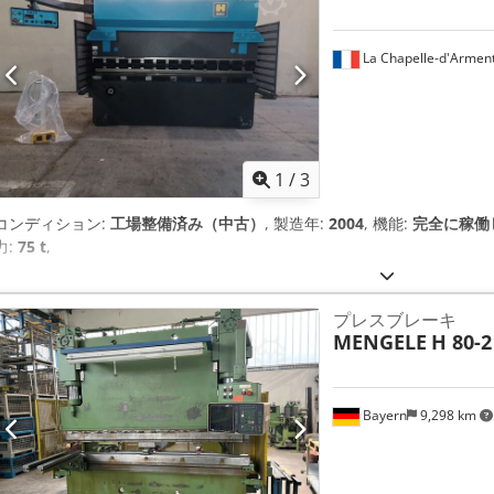
La Chapelle-d'Arment
1
/
3
コンディション:
工場整備済み（中古）
, 製造年:
2004
, 機能:
完全に稼働
力:
75 t
,
プレスブレーキ
MENGELE
H 80-2
Bayern
9,298 km