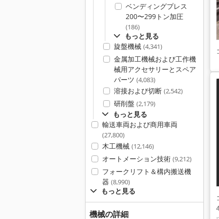
ベンディングプレス
200〜299トン加圧
(186)
もっと見る
旋盤機械
(4,341)
金属加工機械および工作機
械用アクセサリーとスペア
パーツ
(4,083)
溶接および切断
(2,542)
研削盤
(2,179)
もっと見る
輸送車両および商用車両
(27,800)
木工機械
(12,146)
オートメーション技術
(9,212)
フォークリフト＆構内搬送機
器
(8,990)
もっと見る
機械の詳細