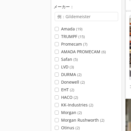
メーカー：
Amada
(19)
TRUMPF
(15)
Promecam
(7)
AMADA PROMECAM
(6)
Safan
(5)
LVD
(3)
DURMA
(2)
Donewell
(2)
EHT
(2)
HACO
(2)
KK-Industries
(2)
Morgan
(2)
Morgan Rushworth
(2)
Otinus
(2)