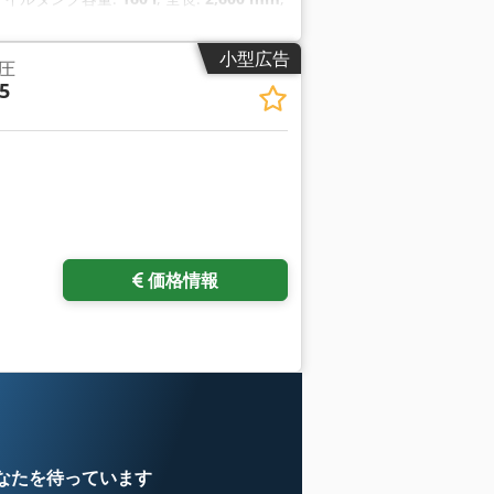
装備:
CEマーキング, ドキュメント / マニュ
小型広告
圧
5
価格情報
なたを待っています