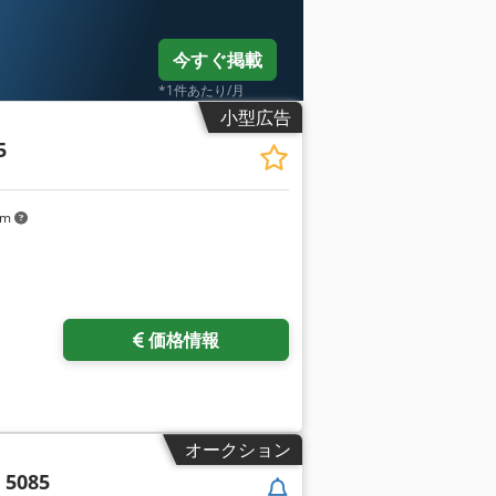
今すぐ掲載
*1件あたり/月
小型広告
5
km
価格情報
オークション
 5085