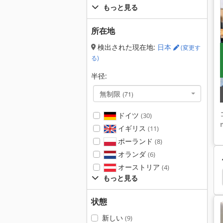
もっと見る
所在地
検出された現在地:
日本
(変更す
る)
半径:
無制限
(71)
ドイツ
(30)
イギリス
(11)
ポーランド
(8)
オランダ
(6)
オーストリア
(4)
キ
Promecam
Amada 8025
バディ プレス
もっと見る
状態
新しい
(9)