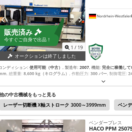
Nordrhein-Westfalen
販売済み
今すぐご自身で出品！
1
/
19
オークションは終了しました
コンディション:
使用可能（中古）
, 製造年:
2007
, 機能:
完全に稼働して
mm
, 総重量:
8,600 kg（キログラム）
, 作動圧力:
300 バー
, 制御電圧:
2
他の中古機械をもっと見る
レーザー切断機 X軸ストローク 3000～3999mm
ベンデ
ベンダープレス
HACO
PPM 2507