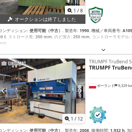
1
/
8
オークションは終了しました
コンディション:
使用可能（中古）
, 製造年:
1990
, 機械／車両番号:
A10
80 t
, ストローク長:
200 mm
, のど深さ:
250 mm
, コントローラモデル:
mm
,
TRUMPF TruBend 5
TRUMPF
TruBen
ポーランド
9,329 k
1
/
12
コンディション:
使用可能（中古）
, 製造年:
2008
, 稼働時間:
1,932 h
, 