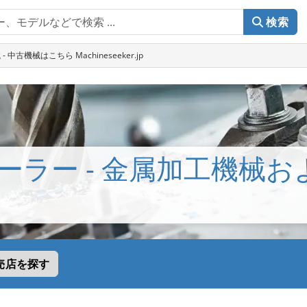
検索
古機械はこちら Machineseeker.jp
ーラー - 金属加工機械お
売店を探す