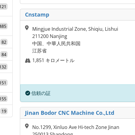
121
Cnstamp
485
Mingjue Industrial Zone, Shiqiu, Lishui
211200 Nanjing
82
中国、中華人民共和国
江苏省
84
1,851 キロメートル
132
151
信頼の証
155
19
Jinan Bodor CNC Machine Co.,Ltd
No.1299, Xinluo Ave Hi-tech Zone Jinan
250013 Shandong