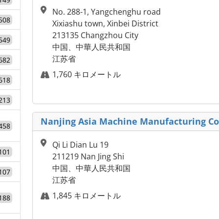
No. 288-1, Yangchenghu road
508
Xixiashu town, Xinbei District
213135 Changzhou City
549
中国、中華人民共和国
江苏省
682
1,760 キロメートル
618
213
Nanjing Asia Machine Manufacturing Co.
458
Qi Li Dian Lu 19
101
211219 Nan Jing Shi
中国、中華人民共和国
107
江苏省
1,845 キロメートル
188