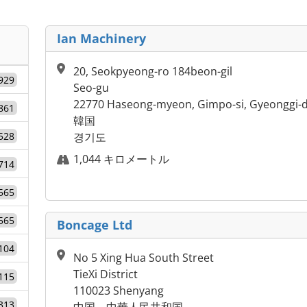
Ian Machinery
20, Seokpyeong-ro 184beon-gil
929
Seo-gu
22770 Haseong-myeon, Gimpo-si, Gyeonggi-d
861
韓国
528
경기도
1,044 キロメートル
714
565
565
Boncage Ltd
104
No 5 Xing Hua South Street
TieXi District
115
110023 Shenyang
313