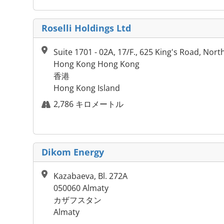
Roselli Holdings Ltd
Suite 1701 - 02А, 17/F., 625 King's Road, Nor
Hong Kong Hong Kong
香港
Hong Kong Island
2,786 キロメートル
Dikom Energy
Kazabaeva, Bl. 272A
050060 Almaty
カザフスタン
Almaty