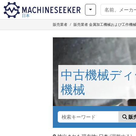
日本
販売業者
販売業者 金属加工機械および工作機械 - 中
中古機械ディ
機械
販