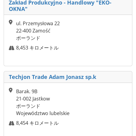
Zakład Produkcyjno - Handlowy "EKO-
OKNA"
ul. Przemysłowa 22
22-400 Zamość
ポーランド
8,453 キロメートル
Techjon Trade Adam Jonasz sp.k
Barak. 9B
21-002 Jastkow
ポーランド
Województwo lubelskie
8,454 キロメートル