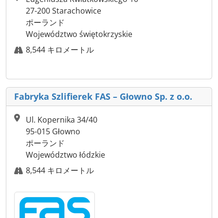
27-200 Starachowice
ポーランド
Województwo świętokrzyskie
8,544 キロメートル
Fabryka Szlifierek FAS – Głowno Sp. z o.o.
Ul. Kopernika 34/40
95-015 Głowno
ポーランド
Województwo łódzkie
8,544 キロメートル