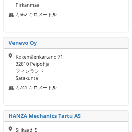
Pirkanmaa
7,662 キロメートル
Venevo Oy
Kokemäenkartano 71
32810 Peipohja
フィンランド
Satakunta
7,741 キロメートル
HANZA Mechanics Tartu AS
Silikaadi 5