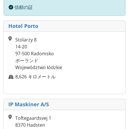
信頼の証
Hotel Porto
Stolarzy 8
14-20
97-500 Radomsko
ポーランド
Województwo łódzkie
8,626 キロメートル
IP Maskiner A/S
Toftegaardsvej 1
8370 Hadsten