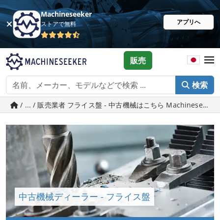
Machineseeker
アプリへ
ストアで無料
販売
検索
/ ... / 販売業者 フライス盤 - 中古機械はこちら Machineseeker.
中古機械ディーラー - フライス盤