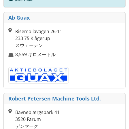
Ab Guax
Risemöllavägen 26-11
233 75 Klågerup
スウェーデン
8,559 キロメートル
Robert Petersen Machine Tools Ltd.
Bavnebjærgspark 41
3520 Farum
デンマーク