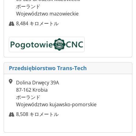
ポーランド
Województwo mazowieckie
8,484 キロメートル
Przedsiębiorstwo Trans-Tech
Dolina Drwęcy 39A
87-162 Krobia
ポーランド
Województwo kujawsko-pomorskie
8,508 キロメートル