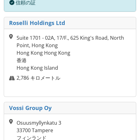
信頼の証
Roselli Holdings Ltd
Suite 1701 - 02А, 17/F., 625 King's Road, North
Point, Hong Kong
Hong Kong Hong Kong
香港
Hong Kong Island
2,786 キロメートル
Vossi Group Oy
Osuusmyllynkatu 3
33700 Tampere
フィンランド