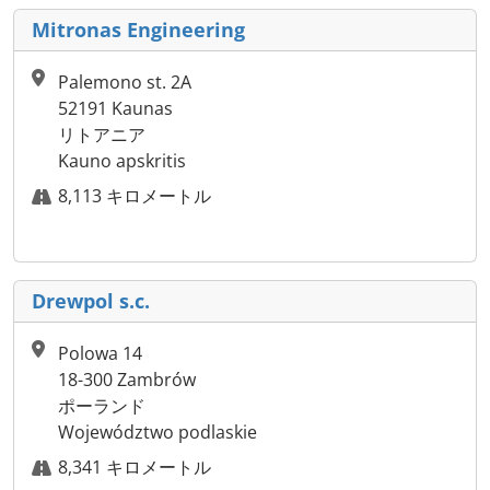
Mitronas Engineering
Palemono st. 2A
52191 Kaunas
リトアニア
Kauno apskritis
8,113 キロメートル
Drewpol s.c.
Polowa 14
18-300 Zambrów
ポーランド
Województwo podlaskie
8,341 キロメートル