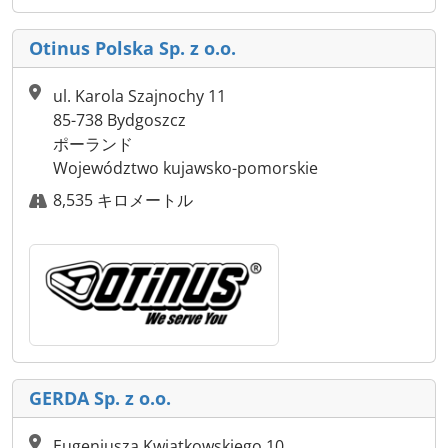
Otinus Polska Sp. z o.o.
ul. Karola Szajnochy 11
85-738 Bydgoszcz
ポーランド
Województwo kujawsko-pomorskie
8,535 キロメートル
GERDA Sp. z o.o.
Eugeniusza Kwiatkowskiego 10