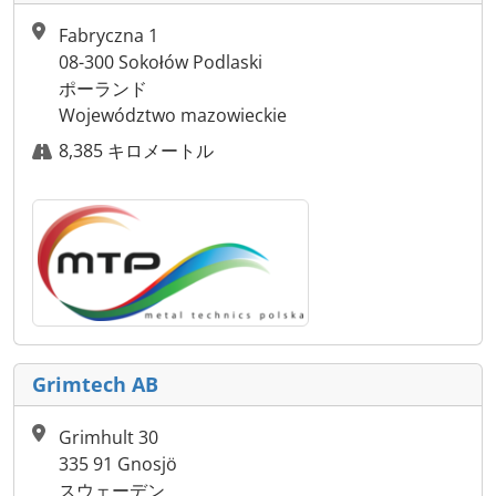
Fabryczna 1
08-300 Sokołów Podlaski
ポーランド
Województwo mazowieckie
8,385 キロメートル
Grimtech AB
Grimhult 30
335 91 Gnosjö
スウェーデン