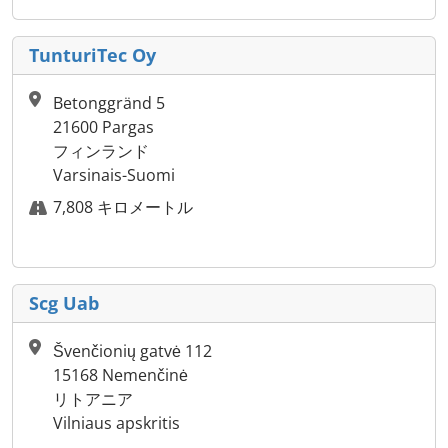
TunturiTec Oy
Betonggränd 5
21600 Pargas
フィンランド
Varsinais-Suomi
7,808 キロメートル
Scg Uab
Švenčionių gatvė 112
15168 Nemenčinė
リトアニア
Vilniaus apskritis