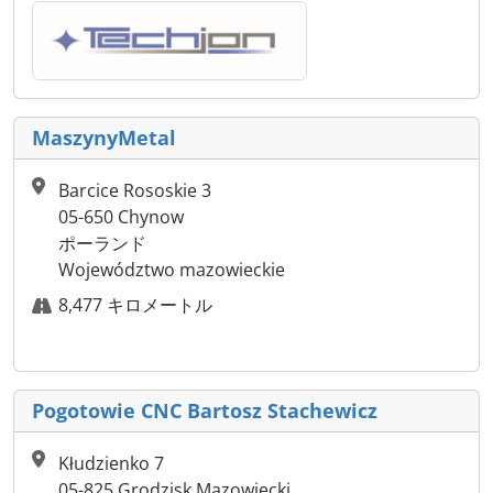
MaszynyMetal
Barcice Rososkie 3
05-650 Chynow
ポーランド
Województwo mazowieckie
8,477 キロメートル
Pogotowie CNC Bartosz Stachewicz
Kłudzienko 7
05-825 Grodzisk Mazowiecki