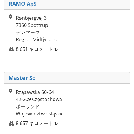
RAMO ApS
Rønbjergvej 3
7860 Spøttrup
デンマーク
Region Midtjylland
8,651 キロメートル
Master Sc
Rząsawska 60/64
42-209 Częstochowa
ポーランド
Województwo śląskie
8,657 キロメートル