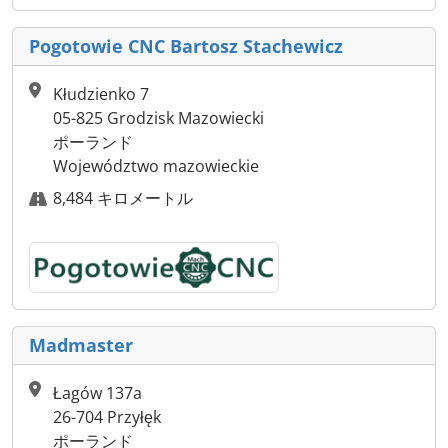
Pogotowie CNC Bartosz Stachewicz
Kłudzienko 7
05-825 Grodzisk Mazowiecki
ポーランド
Województwo mazowieckie
8,484 キロメートル
Madmaster
Łagów 137a
26-704 Przyłęk
ポーランド