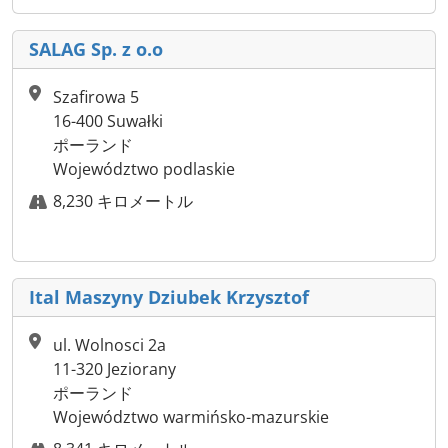
SALAG Sp. z o.o
Szafirowa 5
16-400 Suwałki
ポーランド
Województwo podlaskie
8,230 キロメートル
Ital Maszyny Dziubek Krzysztof
ul. Wolnosci 2a
11-320 Jeziorany
ポーランド
Województwo warmińsko-mazurskie