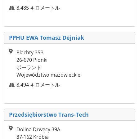
8,485 キロメートル
PPHU EWA Tomasz Dejniak
Plachty 35B
26-670 Pionki
ポーランド
Województwo mazowieckie
8,494 キロメートル
Przedsiębiorstwo Trans-Tech
Dolina Drwęcy 39A
87-162 Krobia