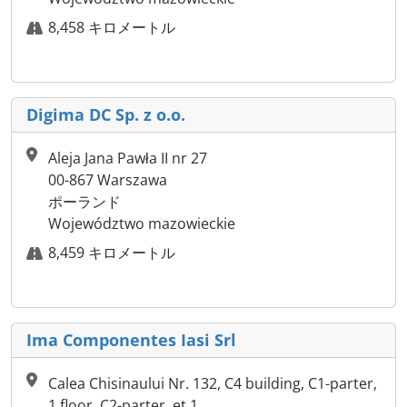
8,458 キロメートル
Digima DC Sp. z o.o.
Aleja Jana Pawła II nr 27
00-867 Warszawa
ポーランド
Województwo mazowieckie
8,459 キロメートル
Ima Componentes Iasi Srl
Calea Chisinaului Nr. 132, C4 building, C1-parter,
1 floor, C2-parter, et.1