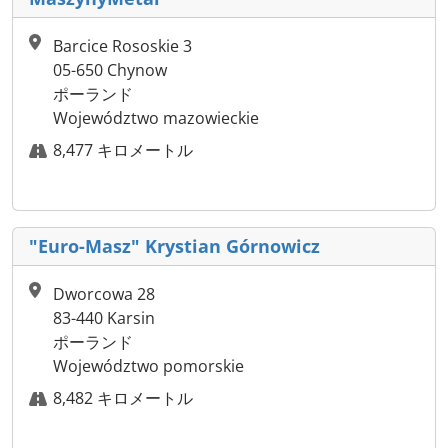
Barcice Rososkie 3
05-650 Chynow
ポーランド
Województwo mazowieckie
8,477 キロメートル
"Euro-Masz" Krystian Górnowicz
Dworcowa 28
83-440 Karsin
ポーランド
Województwo pomorskie
8,482 キロメートル