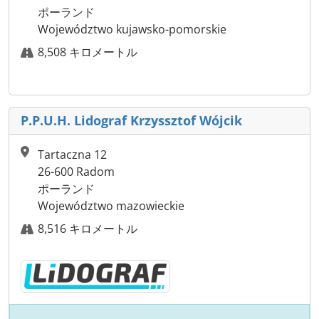
ポーランド
Województwo kujawsko-pomorskie
8,508 キロメートル
P.P.U.H. Lidograf Krzyssztof Wójcik
Tartaczna 12
26-600 Radom
ポーランド
Województwo mazowieckie
8,516 キロメートル