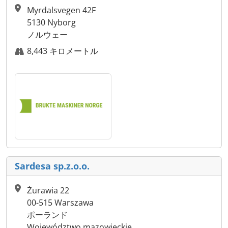
Myrdalsvegen 42F
5130 Nyborg
ノルウェー
8,443 キロメートル
Sardesa sp.z.o.o.
Żurawia 22
00-515 Warszawa
ポーランド
Województwo mazowieckie