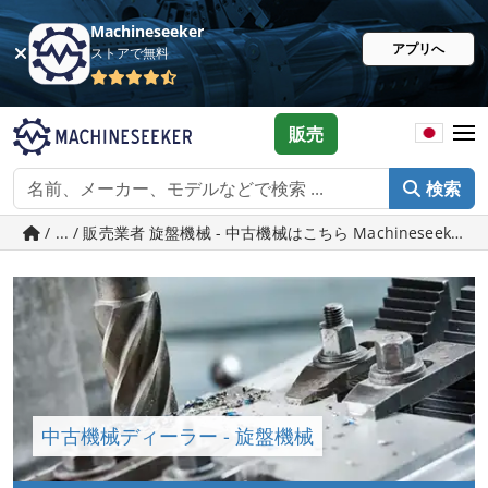
Machineseeker
アプリへ
ストアで無料
販売
検索
/ ... / 販売業者 旋盤機械 - 中古機械はこちら Machineseeker.j
中古機械ディーラー - 旋盤機械