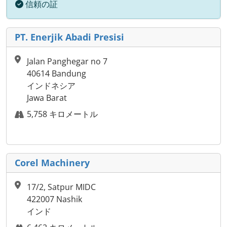
信頼の証
PT. Enerjik Abadi Presisi
Jalan Panghegar no 7
40614 Bandung
インドネシア
Jawa Barat
5,758 キロメートル
Corel Machinery
17/2, Satpur MIDC
422007 Nashik
インド