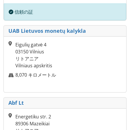
信頼の証
UAB Lietuvos monetų kalykla
Eigulių gatvė 4
03150 Vilnius
リトアニア
Vilniaus apskritis
8,070 キロメートル
Abf Lt
Energetiku str. 2
89306 Mazeikiai