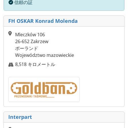
信頼の証
FH OSKAR Konrad Molenda
Mleczków 106
26-652 Zakrzew
ポーランド
Województwo mazowieckie
8,518 キロメートル
Interpart