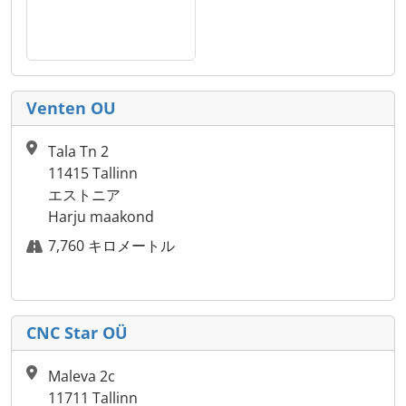
Venten OU
Tala Tn 2
11415 Tallinn
エストニア
Harju maakond
7,760 キロメートル
CNC Star OÜ
Maleva 2c
11711 Tallinn