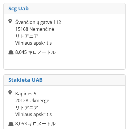
Scg Uab
Švenčionių gatvė 112
15168 Nemenčinė
リトアニア
Vilniaus apskritis
8,045 キロメートル
Stakleta UAB
Kapines 5
20128 Ukmerge
リトアニア
Vilniaus apskritis
8,053 キロメートル