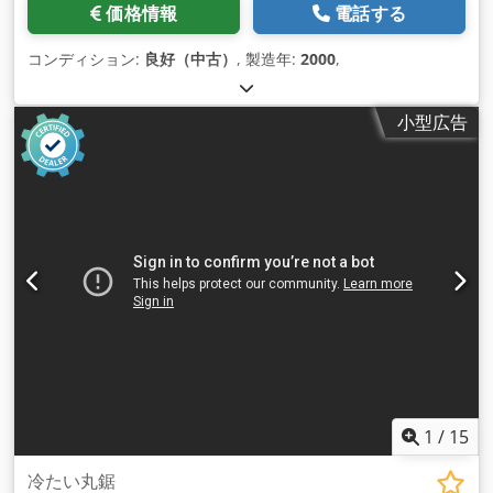
価格情報
電話する
コンディション:
良好（中古）
, 製造年:
2000
,
小型広告
1
/
15
冷たい丸鋸