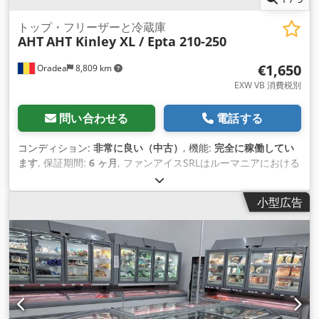
トップ・フリーザーと冷蔵庫
AHT
AHT Kinley XL / Epta 210-250
€1,650
Oradea
8,809 km
EXW VB 消費税別
問い合わせる
電話する
コンディション:
非常に良い（中古）
, 機能:
完全に稼働してい
ます
, 保証期間:
6 ヶ月
, ファンアイスSRLはルーマニアにおける
AHTの代理店です。 Credpsrhwuljfx Akkof AHTの新品および
中古機器の販売代理店です。 世界中への迅速な配送 説明： !!!
小型広告
水平キャビネットはオファーに含まれていません!トップフリー
ザー/冷蔵庫のみ! AHT Kinley 210/250 cm (冷凍庫、冷蔵庫、中
低温庫として使用可能)! 完全にテストされた完全なシステム
（ベース＋棚2列） 冷媒ECO R290 プラグイン式で簡単設置
LED庫内照明（キャノピーLED、ドアLED照明） AHT Kinley /
EptaまたはCarrierトップフリーザー（長さ210cmおよび
250cm）を在庫しています。 AHT MiamiまたはAthen XL LED
キャビネットと組み合わせ可能（ルーマニア、オラデアに在庫