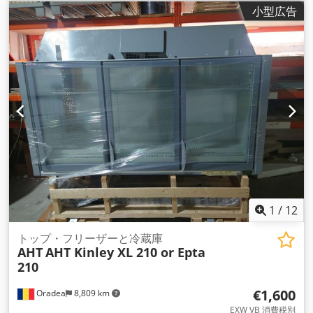
入力電流:
2 A
, 入力周波数:
50 ヘルツ
, 周囲温度（最大）:
25
小型広告
°C
, 積み重ね高さ:
880 mm
, 全長:
2,500 mm
, 全幅:
850 mm
,
総重量:
155 kg（キログラム）
, 内寸幅:
733 mm
, 内寸長:
2,343 mm
, タンク容量:
753 l
, エネルギー消費量:
5 キロワット
時
, 出力:
50 キロワット (67.98 馬力)
, 装備:
フリーザー, 照明
,
ファン・アイスSRLはルーマニアにおけるAHTの代理店として
25年以上の実績がある。 すべての設備は改装されていますが、
弊社では改装されていないものも販売しています。 改装中、提
案された中古冷凍庫はすべて工場で完全な修復を受けます： -
ケースの傷やへこみを取り除きます； - RAL9003（ホワイ
ト）/RAL7043（グレー）の3面ラベリング（ご要望により、任
意のRALまたはデザインを選択可能 - 衛生的に洗浄 - ガラス蓋
のシール交換 Cedporhwrbefx Akkorf - 内部は完全にアクセサ
リー化 - 壁面グリッドセット、棚、仕切り板 - 変更統計の保存
と設定温度の維持のため、冷凍庫の完全なテストが実施されま
1
/
12
す； - 必要であれば、メーカー（AHT Cooling Systems
GmbH）の純正新品スペアパーツのみで修理を行います； (当
トップ・フリーザーと冷蔵庫
AHT
AHT Kinley XL 210 or Epta
社の方針により、他の冷凍庫の部品を再調整に使用することは
210
ありません。） - すべての冷凍庫は、メーカー（AHT Cooling
Systems GmbH）オリジナルの輸送用梱包材で梱包されていま
€1,600
Oradea
8,809 km
す； (お客様のご要望により、長距離や悪路での配送用に強化
梱包を使用することも可能です。） 再調整されたAHT EQシリ
EXW VB 消費税別