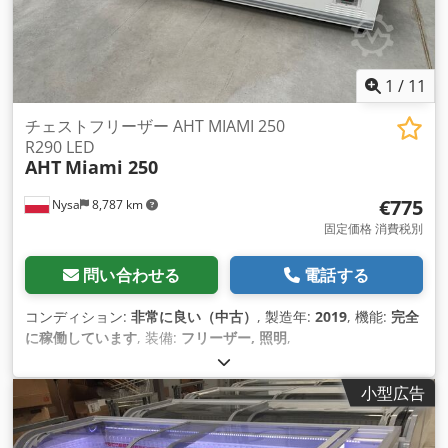
1
/
11
チェストフリーザー AHT MIAMI 250
R290 LED
AHT
Miami 250
€775
Nysa
8,787 km
固定価格 消費税別
問い合わせる
電話する
コンディション:
非常に良い（中古）
, 製造年:
2019
, 機能:
完全
に稼働しています
, 装備:
フリーザー, 照明
,
小型広告