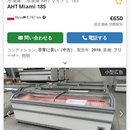
冷凍庫、冷凍庫 AHT マイアミ 185
AHT
Miami 185
を行います； (当社の方針により、他の冷凍庫の部品を再調整
に使用することはありません。） - すべての冷凍庫は、メーカ
€650
Nysa
8,787 km
ー（AHT Cooling Systems GmbH）オリジナルの輸送用梱包材
で梱包されています； (お客様のご要望により、長距離や悪路
固定価格 消費税別
での配送用に強化梱包を使用することも可能です。） 再調整さ
れたAHT EQシリーズ冷凍庫は、消耗品（冷媒、ガスケット、
問い合わせる
電話する
ネオンランプなど）を除き、6ヶ月間部品保証されます。 - 単
体で使用可能 - ラインアップ可能 Btqqmuwb - アクセサリー在
コンディション:
非常に良い（中古）
, 製造年:
2018
, 装備:
フリ
庫あり（固定ブラケット、アイランドマルチプレックス用トッ
ーザー, 照明
,
プカバーとサイドカバー、ガラス蓋シール、スライドガラス
蓋） - スペアパーツあり（コンプレッサー、インバーター、コ
小型広告
ントロールパネル、センサー、ファン）