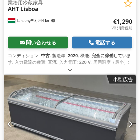
業務用冷蔵家具
AHT
Lisboa
€1,290
Taksony
8,944 km
VB 消費税別
問い合わせる
電話する
コンディション:
中古
, 製造年:
2020
, 機能:
完全に稼働していま
す
, 入力電流の種類:
直流
, 入力電圧:
220 V
, 周囲温度（最小）:
5 °C
, 入力電流:
5 A
, 入力周波数:
50 ヘルツ
, 周囲温度（最大）:
25 °C
, 全長:
2,502 mm
, 全幅:
2,502 mm
, 内寸幅:
2,439 mm
,
小型広告
内寸長:
659 mm
, 空車重量:
430 kg（キログラム）
, 冷却方式:
空気
, 装備:
照明
,