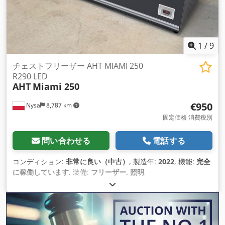
1
/
9
チェストフリーザー AHT MIAMI 250
R290 LED
AHT
Miami 250
€950
Nysa
8,787 km
固定価格 消費税別
問い合わせる
電話する
コンディション:
非常に良い（中古）
, 製造年:
2022
, 機能:
完全
に稼働しています
, 装備:
フリーザー, 照明
,