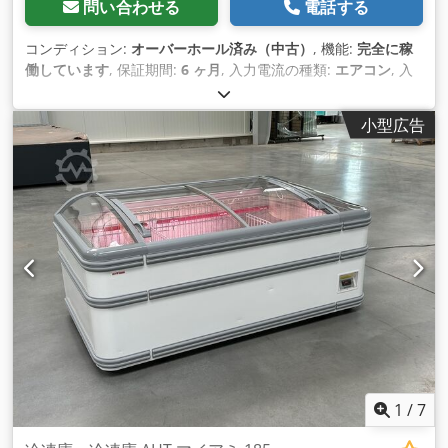
問い合わせる
電話する
コンディション:
オーバーホール済み（中古）
, 機能:
完全に稼
働しています
, 保証期間:
6 ヶ月
, 入力電流の種類:
エアコン
, 入
力電圧:
240 V
, 周囲温度（最小）:
16 °C
, 電気ヒューズ:
16 A
,
入力電流:
3 A
, 入力周波数:
50 ヘルツ
, 周囲温度（最大）:
25
小型広告
°C
, 積み重ね高さ:
880 mm
, 全長:
1,850 mm
, 全幅:
100 mm
,
総重量:
142 kg（キログラム）
, 内寸幅:
863 mm
, 内寸長:
1,723 mm
, 内寸高さ:
733 mm
, タンク容量:
595 l
, エネルギー
消費量:
5 キロワット時
, 出力:
0.4 キロワット (0.54 馬力)
, 装備:
フリーザー, 照明
, ファン・アイスSRLはルーマニアにおける
AHTの代理店として25年以上の実績がある。 すべての設備は改
装されていますが、弊社では改装されていないものも販売して
います。 改装中、提案された中古冷凍庫はすべて工場で完全な
修復を受けます： - ケースの傷やへこみを取り除きます； -
RAL9003（ホワイト）/RAL7043（グレー）の3面ラベリング
（ご要望により、任意のRALまたはデザインを選択可能
Cjdporhwt Sefx Akkerf - 衛生的に洗浄 - ガラス蓋のシール交換
- 内部は完全にアクセサリー化 - 壁面グリッドセット、棚、仕
切り板 - 変更統計の保存と設定温度の維持のため、冷凍庫の完
1
/
7
全なテストが実施されます； - 必要であれば、メーカー（AHT
Cooling Systems GmbH）の純正新品スペアパーツのみで修理