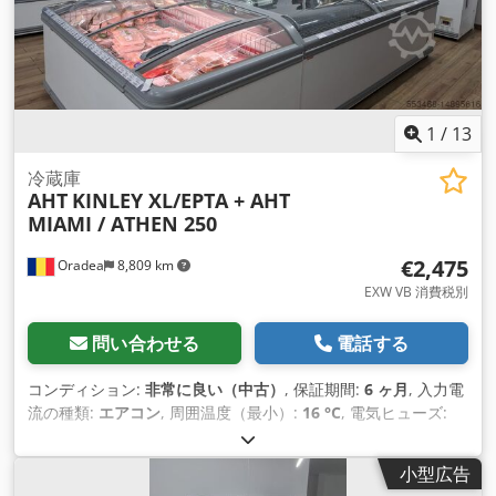
あり） 再調整されたAHT EQシリーズ機器は、消耗品（冷媒、
ガスケット、ネオンランプなど）を除き、6ヶ月間部品保証さ
れます。 付属品およびスペアパーツの在庫
1
/
13
冷蔵庫
AHT
KINLEY XL/EPTA + AHT
MIAMI / ATHEN 250
€2,475
Oradea
8,809 km
EXW VB 消費税別
問い合わせる
電話する
コンディション:
非常に良い（中古）
, 保証期間:
6 ヶ月
, 入力電
流の種類:
エアコン
, 周囲温度（最小）:
16 °C
, 電気ヒューズ:
16 A
, 入力電流:
2 A
, 入力周波数:
50 ヘルツ
, 周囲温度（最大）:
35 °C
, 全長:
2,500 mm
, 全幅:
754 mm
, 総重量:
400 kg（キロ
小型広告
グラム）
, エネルギー消費量:
12 キロワット時
, 装備:
フリーザ