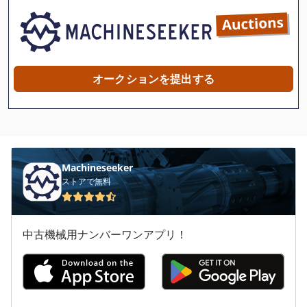
Hille
Ktk
Schneeberger Aries
オークションを提出する
Thermal Dynamics
Urban Aks
Winter Sbs 8 70
Machineseeker
エアコン
ストアで無料
冷凍
中古機械用ナンバーワンアプリ！
冷凍トレーラー
冷却 ユニット
冷却タンク