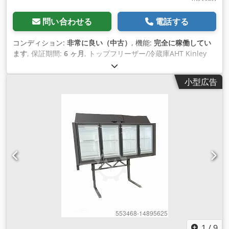
ーズ冷凍庫は、消耗品（冷媒、ガスケット、ネオンランプな
ど）を除き、6ヶ月間部品保証されます。 - 単体で使用可能 - ラ
問い合わせる
電話する
インアップで使用可能 - アクセサリー在庫あり（固定ブラケッ
ト、アイランドマルチプレックス用トップカバー、サイドカバ
コンディション:
非常に良い（中古）
, 機能:
完全に稼働してい
ー、ガラス蓋シール、スライド式ガラス蓋 ） - スペアパーツあ
ます
, 保証期間:
6 ヶ月
, トップフリーザー/冷蔵庫AHT Kinley
り（コンプレッサー、インバーター、コントロールパネル、セ
210またはEpta 210のみの価格です。 横型キャビネットAHTマ
ンサー、ファン）
イアミは含まれません。 世界中への迅速な配送 地域内インボ
小型広告
イス（付加価値税別 AHT Kinley 210/250 cm (冷凍庫、冷蔵
庫、中低温庫として使用可能)! 完全にテストされた完全なシス
テム（ベース＋棚2列） 冷媒ECO R290 プラグイン式で簡単設
置 LED庫内照明（キャノピーLED、ドアLED照明） AHT Kinley
/ EptaまたはCarrierトップフリーザー（長さ210cmおよび
250cm）を在庫しています。 Crjdpfx Asrhwvxekksf AHT
MiamiまたはAthen XL LEDキャビネットと組み合わせ可能（ル
ーマニア、オラデアに在庫あり） 再調整されたAHT EQシリー
ズ機器は、消耗品（冷媒、ガスケット、ネオンランプなど）を
除き、6ヶ月間部品保証されます。 付属品およびスペアパーツ
の在庫
1
/
9