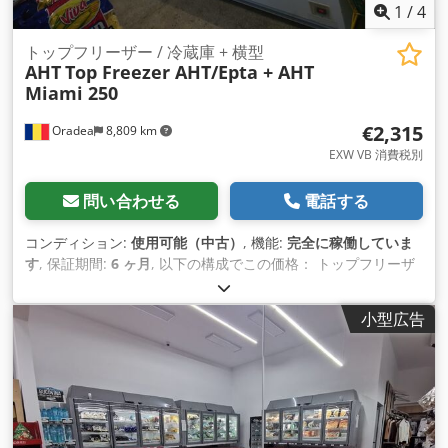
1
/
4
トップフリーザー / 冷蔵庫 + 横型
AHT
Top Freezer AHT/Epta + AHT
Miami 250
€2,315
Oradea
8,809 km
EXW VB 消費税別
問い合わせる
電話する
コンディション:
使用可能（中古）
, 機能:
完全に稼働していま
す
, 保証期間:
6 ヶ月
, 以下の構成でこの価格： トップフリーザ
ーAHTキンレイまたはエプタ250と、未改修の水平キャビネッ
トAHTマイアミの組み合わせ。 ファンアイスSRLはルーマニア
小型広告
におけるAHTの代理店です。 AHTの新品・中古機器の販売代理
店です。 世界中への迅速な配送 AHT Kinley 210/250 cm (冷凍
庫または冷蔵庫として使用可能、中低温)! 完全にテストされた
完全なシステム（ベース＋棚2列） 冷媒ECO R290 プラグイン
式で簡単設置 LED庫内照明（キャノピーLED、ドアLED照明）
Codpfx Akorhwuwekorf AHT Kinley / EptaまたはCarrierトッ