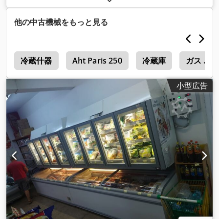
ーズ:
16 A
, 入力電流:
2 A
, 入力周波数:
50 ヘルツ
, 周囲温度
（最大）:
25 °C
, 全長:
2,500 mm
, 全幅:
100 mm
, 総重量:
150
他の中古機械をもっと見る
kg（キログラム）
, 装備:
フリーザー, 照明
,
庫
冷蔵什器
Aht Paris 250
冷蔵庫
ガス バ
小型広告