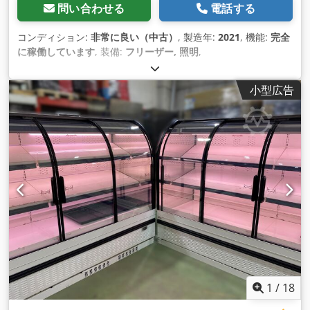
問い合わせる
電話する
コンディション:
非常に良い（中古）
, 製造年:
2021
, 機能:
完全
に稼働しています
, 装備:
フリーザー, 照明
,
小型広告
1
/
18