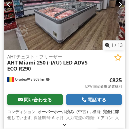
プフリーザー（長さ210cmおよび250cm）を在庫しています。
AHT MiamiまたはAthen XL LEDキャビネットと組み合わせ可
能（ルーマニア、オラデアに在庫あり） 再調整されたAHT EQ
シリーズ機器は、消耗品（冷媒、ガスケット、ネオンランプな
ど）を除き、6ヶ月間部品保証されます。 付属品およびスペア
パーツの在庫
1
/
13
AHTチェスト・フリーザー
AHT
Miami 250 (-)/(U) LED ADVS
ECO R290
€825
Oradea
8,809 km
EXW 固定価格 消費税別
問い合わせる
電話する
コンディション:
オーバーホール済み（中古）
, 機能:
完全に稼
働しています
, 保証期間:
6 ヶ月
, 入力電流の種類:
エアコン
, 入
力電圧:
240 V
, 周囲温度（最小）:
16 °C
, 電気ヒューズ:
16 A
,