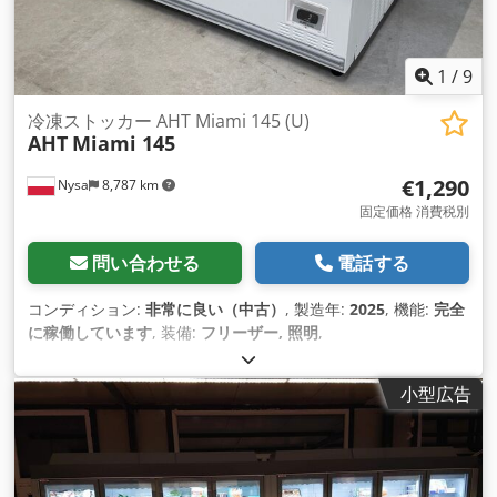
1
/
9
冷凍ストッカー AHT Miami 145 (U)
AHT
Miami 145
€1,290
Nysa
8,787 km
固定価格 消費税別
問い合わせる
電話する
コンディション:
非常に良い（中古）
, 製造年:
2025
, 機能:
完全
に稼働しています
, 装備:
フリーザー, 照明
,
小型広告