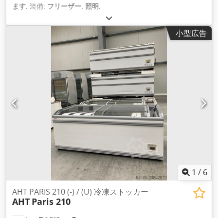
ます
, 装備:
フリーザー, 照明
,
小型広告
1
/
6
AHT PARIS 210 (-) / (U) 冷凍ストッカー
AHT
Paris 210