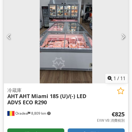
ー, 照明
, ファンアイスSRLはルーマニアにおけるAHTの代理店
です。 AHTの新品および中古機器の販売代理店です。 世界中
への迅速な配送 AHT Kinley 210/250 cm (冷凍庫または冷蔵庫
として使用可能、中低温)! 完全にテストされた完全なシステム
（ベース＋棚2列） 冷媒ECO R290 プラグイン式で簡単設置
LED庫内照明（キャノピーLED、ドアLED照明） AHT Kinley /
EptaまたはCarrierトップフリーザー（長さ210cmおよび
250cm）を在庫しています。 Crjdpfjrhwuaex Akkef AHT
MiamiまたはAthen XL LEDキャビネットと組み合わせ可能（ル
ーマニア、オラデアに在庫あり） 再調整されたAHT EQシリー
ズ機器は、消耗品（冷媒、ガスケット、ネオンランプなど）を
除き、6ヶ月間部品保証されます。 付属品およびスペアパーツ
の在庫
1
/
11
冷蔵庫
AHT
AHT Miami 185 (U)/(-) LED
ADVS ECO R290
€825
Oradea
8,809 km
EXW VB 消費税別