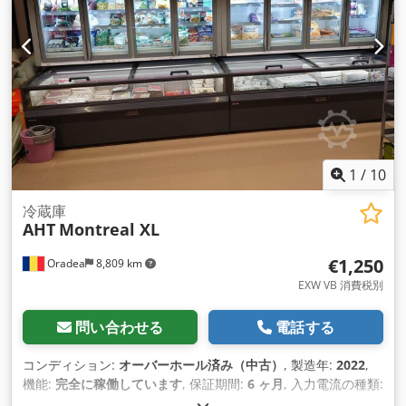
1
/
10
冷蔵庫
AHT
Montreal XL
€1,250
Oradea
8,809 km
EXW VB 消費税別
問い合わせる
電話する
コンディション:
オーバーホール済み（中古）
, 製造年:
2022
,
機能:
完全に稼働しています
, 保証期間:
6 ヶ月
, 入力電流の種類:
エアコン
, 入力電圧:
240 V
, 周囲温度（最小）:
16 °C
, 電気ヒュ