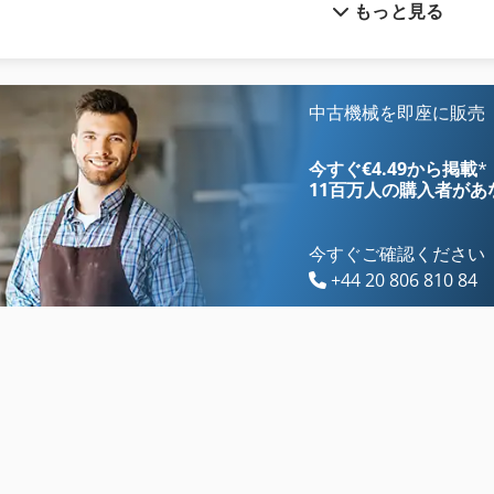
もっと見る
Fngj 20
Screen 4100
Ga 11 Ff
Tiefbord 8 25 100
Gx 11 Ff
Unicontrol 10
中古機械を即座に販売
Holke F 10 V
Vo 100
今すぐ€4.49から掲載
*
11百万人の購入者
があ
今すぐご確認ください
+44 20 806 810 84