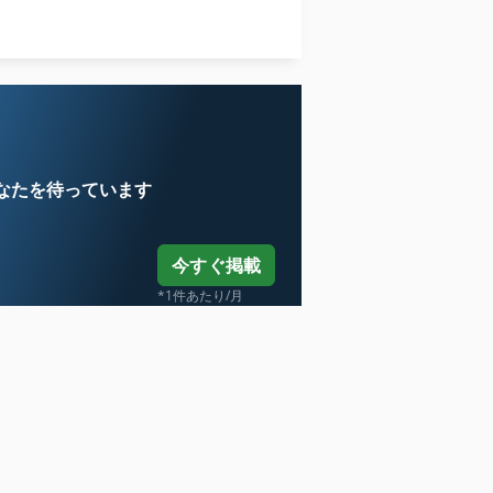
産業用掃除機
用紙計数機
なたを待っています
今すぐ掲載
*1件あたり/月