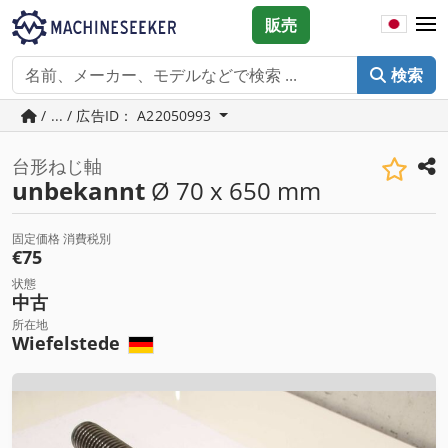
販売
検索
/ ... / 広告ID： A22050993
台形ねじ軸
unbekannt
Ø 70 x 650 mm
固定価格 消費税別
€75
状態
中古
所在地
Wiefelstede