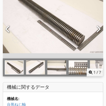
1
/
7
機械に関するデータ
機械名:
台形ねじ軸