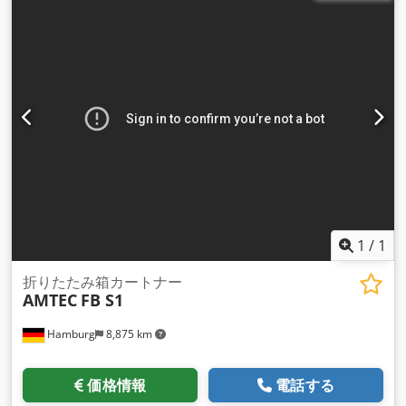
[クラス "C"]が達成され、その結果、運転状態でのISO清浄度ク
ラス8 [クラス "D"]が達成された。 b.b.19～23℃の温度範囲
は、拡大された冷却器と冷凍機を25％の新鮮空気で自由に維持
するためのものである。 c.c. 31.4 kWのフロン冷凍機と33.5
kWの冷凍機を使用し、夏場の高温度30度、湿度80％を実現し
た。チラーは富士通製で、Klimatherm Gdanskが供給してい
る。 部屋は外圧に対して自動的に過圧に調整され、ドアの圧力
差は15Paである。 換気の自動化により、「リーン」モードが
可能です。このモードでは閉回路で作動し、15 Paの過圧が維
持されます。 技術データは写真に添付されています。
1
/
1
折りたたみ箱カートナー
AMTEC
FB S1
Hamburg
8,875 km
価格情報
電話する