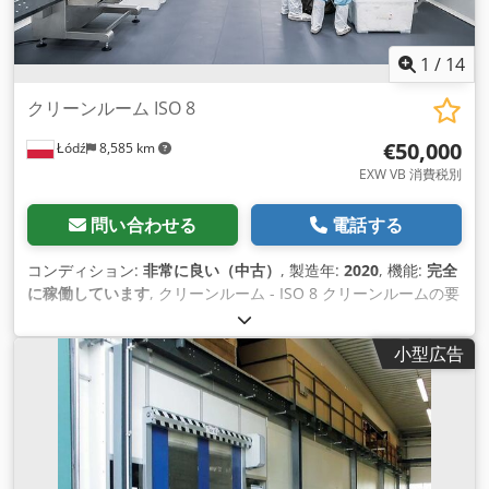
マシンには完全な保証が付いています。
1
/
14
クリーンルーム ISO 8
€50,000
Łódź
8,585 km
EXW VB 消費税別
問い合わせる
電話する
コンディション:
非常に良い（中古）
, 製造年:
2020
, 機能:
完全
に稼働しています
, クリーンルーム - ISO 8 クリーンルームの要
求事項 ISOクラス8｜クリーンルームの分類 ISO 8｜クリーンル
ームの要求事項 ISO 8｜クリーンルームの分類 ISO 8. クリーン
小型広告
ルームの空気清浄度クラスISO 8を達成するために、通常、い
くつかのレベルの空気ろ過が使用されます（G4プレフィルタ
ー、F9フィルター、H13ファイナルフィルタ ーなど）。室内の
空気の動きは非一方向性です（室内に供給される「清浄な」空
気と室内に存在する「汚れた」空気の混合があります）。ISO
8の部屋の換気口は壁にある。1時間あたりに必要な換気回数