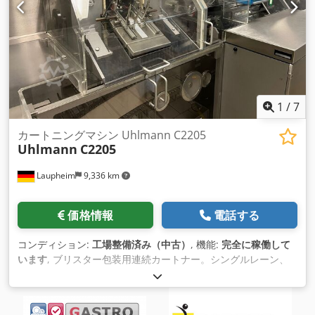
- 重量：約180kg
1
/
7
カートニングマシン Uhlmann C2205
Uhlmann
C2205
Laupheim
9,336 km
価格情報
電話する
コンディション:
工場整備済み（中古）
, 機能:
完全に稼働して
います
, ブリスター包装用連続カートナー。シングルレーン、
バキュームベルトによるインフィード能力400BL/min。 GuKス
タッキングフォルダー、出力最大250FS/min。 Crodper Ny H
Hofx Adzof