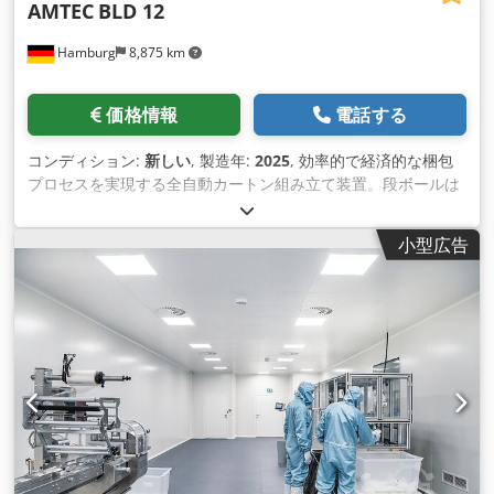
AMTEC
BLD 12
Hamburg
8,875 km
価格情報
電話する
コンディション:
新しい
, 製造年:
2025
, 効率的で経済的な梱包
プロセスを実現する全自動カートン組み立て装置。段ボールは
マガジンから自動的に取り出され、下側（一方向）から組 み立
てられ、接着されます。組み立てられた箱はベルトコンベアで
小型広告
運ばれ、詰めるために集められます。仕様: SIEMENS PLC、
SIEMENS タッチスクリーン。カートンサイズ（mm）：L(250-
450)xW(150-400)xH(100-400)アイドル時の最大機械サ イクル
速度: 12 サイクル/分;電力：110/220V、0.3kW;圧縮空気：5～6
bar、0.4 m³/分粘着テープの幅（mm）：48/60/75;機械寸法：
L2300xW1900xH1700mm;重量：650kg。 Cjdpfjv Nkvpjx
Adzorf 新品価格は通常の中古価格よりも安いことが多いのでご
了承ください。梱包作業についてお気軽にお問い合わせくださ
い。 - 通常、在庫からすぐに入手できる新しいマシンは 30 ～
50 種類あります。さらに、お客様の仕様に合わせて製造される
機械の納期は約 3 週間と非常に短くなっています。 - すべての