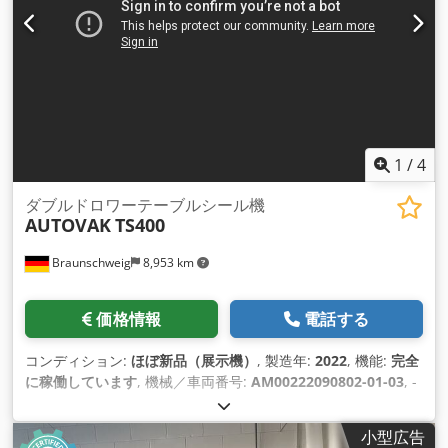
1
/
4
ダブルドロワーテーブルシール機
AUTOVAK
TS400
Braunschweig
8,953 km
価格情報
電話する
コンディション:
ほぼ新品（展示機）
, 製造年:
2022
, 機能:
完全
に稼働しています
, 機械／車両番号:
AM00222090802-01-03
, -
機能：ブリスターボックスのヒートシール。 Crjdpepfcy Eofx
Adzsf - 機械の主な材質：304ステンレス鋼、アルミニウム合金
小型広告
- 寸法：1000mm x 715mm x 450mm - 重量：約150kg（金型