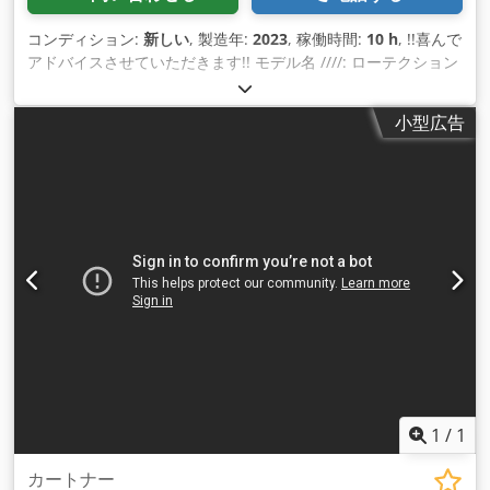
コンディション:
新しい
, 製造年:
2023
, 稼働時間:
10 h
, !!喜んで
アドバイスさせていただきます!! モデル名 ////: ローテクション
カートナー 特徴 ////: ダブルサーボフィードコントロール、ホ
ットメルトステーション、安全ハウジング、安全技術付き 生産
小型広告
方向 ////: 水平 コンベアシステム ////: ファンコンベアベルト 段
ボール箱フィーダー ////: アクティブコンベアベルト付きトップ
オペレータディスプレイ ////: タッチスクリーン ドライブと制
御 ////: 8 つのサーボ モーターと PLC 制御 ボックス長さ ////:
150-300 mm ボックス幅 ////: 120-260 mm 包装高さ ////: 50-
100 mm 速度 ////: 40〜60箱/分箱のサイズと商品の重量によっ
て異なります 段ボール箱の推奨 ////: 折り畳み済みの箱、250～
350g/m³ 消費電力 ////: 約9.5KW Crsdpfor E Dpajx Adzof 電源
////: 380 V / 50 Hz / 3相 システム重量 ////: 約1000 kg システム
寸法 ////: 約 4257 x 1605 x 1823 mm 植物の材質 ////:「表面処
理を施した304ステンレス鋼」 ホットメルトステーション ////:
必須、オプション Nordson または Robatech
1
/
1
カートナー