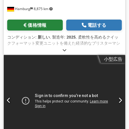
50 種類あります。さらに、お客様の仕様に合わせて製造される
Hamburg
8,875 km
機械の納期は約 3 週間と非常に短くなっています。 - すべての
マシンには完全な保証が付いています。
価格情報
電話する
コンディション:
新しい
, 製造年:
2025
, 柔軟性を高めるクイッ
クフォーマット変更ユニットを備えた経済的なブリスターマシ
ン。カプセル、平らな錠剤や楕円形の錠剤、カプセル錠剤 、三
角形の錠剤、その他の形状の錠剤を扱うためのユニバーサル フ
小型広告
ィーダー。さまざまな製品要件に合わせてシール圧力を調整で
きます。この機械にはフィルム廃棄物切断装置も装備されてお
り、約 90 分の生産運転が可能になります。統合カメラ検査シ
ステム（ピンホールファインダー、BASLER カラーカメラ）
は、不良ブリスターを検出し、ブリスターパックの品質を保証
します。 2 つの成形フィルム ロールと統合された成形フィルム
スプライサーが含まれているため、材料を変更する際の効率が
向上します。最終的なブリスターの長さはソフトウェアで調整
できます。水冷シ ステム、専用フィーダー付きアルミフォーマ
ットセット x 1、ブラシフィーダー付きアルミ/PVCフォーマッ
トセット、印刷マーク検出ユニット付属。 - 仕様：シール原
理：プレートシール。最大フォーマット範囲（送り×幅）：245