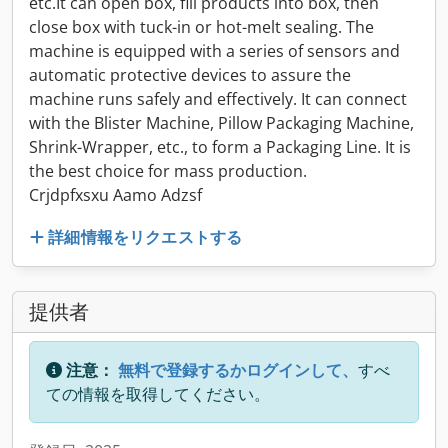
etc.It can open box, fill products into box, then
close box with tuck-in or hot-melt sealing. The
machine is equipped with a series of sensors and
automatic protective devices to assure the
machine runs safely and effectively. It can connect
with the Blister Machine, Pillow Packaging Machine,
Shrink-Wrapper, etc., to form a Packaging Line. It is
the best choice for mass production.
Crjdpfxsxu Aamo Adzsf
詳細情報をリクエストする
提供者
注意：
無料で登録するかログインして、
すべ
ての情報を取得してください。