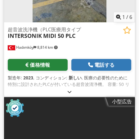
1
/
6
超音波洗浄機（PLC医療用タイプ
INTERSONIK
MIDI 50 PLC
Hadımköy
8,814 km
価格情報
電話する
製造年:
2023
, コンディション:
新しい
, 医療の必要性のために
特別に設計されたPLCが付いている超音波清浄機。 容量: 50 リ
ットル 自動充填。利用可能 自動投与。利用可能 蓋空気圧ピス
トン Csdpfxofg Eqws Adzerf プログラム可能。PLC とのはい
小型広告
液面制御。利用可能 超音波洗浄機、超音波脱脂機、超音波洗浄
機、小型超音波洗浄機、医療用超音波洗浄機、自動化