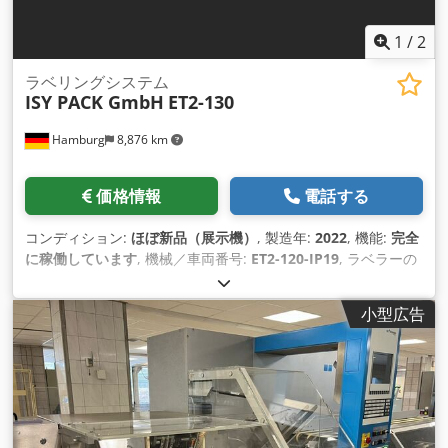
x 152 mm最大引抜深さ：12 mm加工可能な成形フィルム：ア
ルミニウム、アルミニウム/PVC;アイドル時の最大機械サイクル
1
/
2
速度: Alu/Alu 40 サイクル/分、Alu/PVC 70 サイクル/分 (57 x
80 mm Alu/PVC ブリスターに相当: 280 ブリスター/分)。レー
ラベリングシステム
ISY PACK GmbH
ET2-130
ン数: 顧客固有。成形フィルムの最大ロール径：600mm消費電
力：9.6kW機械寸法：4800×740×1700mm重量：2200kg。
Hamburg
8,876 km
Cedpfev Nkvcox Adzerf 新品価格は通常の中古価格よりも安い
ことが多いのでご了承ください。梱包作業についてお気軽にお
問い合わせください。 - 通常、在庫からすぐに入手できる新し
価格情報
電話する
いマシンは 30 ～ 50 種類あります。さらに、お客様の仕様に合
わせて製造される機械の納期は約 3 週間と非常に短くなってい
コンディション:
ほぼ新品（展示機）
, 製造年:
2022
, 機能:
完全
ます。 - すべてのマシンには完全な保証が付いています。
に稼働しています
, 機械／車両番号:
ET2-120-IP19
, ラベラーの
目的は、平たい袋に片側からラベルを貼ることである。 - ライ
ナー材質：半透明紙（破れにくい） - 繰り返し長さ：ラベルの
小型広告
長さ＋最小3mm - 機械材質：SS304および陽極酸化アルミ合金
- ステッピングモーターとサーボモーターによるラベルの正確
な位置決め - シーメンスPLC制御 - ラベルロール内側：76mm -
ラベルロール外側：最大350mm - 精度：±1mm（製品とラベ
ルの誤差を除く） - ラベル寸法 (LxW): 15-300mm x 10-
130mm - 電源： 2.0kW / 230V / 50Hz Csdpfx Aeq U
Sfwedzjrf - 寸法（LxWxH）：2,000mm x 800mm x 1,500mm