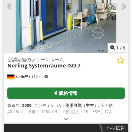
は、その部屋で行われる活動の性質と、そこにいるスタッフの
数によって異なり ますが、1時間あたり10～40回の換気を行う
ことが目標になります。ISOクラス8では、多くの場合、スタッ
フは常時滞在している。スタ ッフは標準的な作業着を着用し、
訪問者は使い捨てエプロンを着用する。隣接ゾーンに対する部
屋の最低陽圧を5～10Paに維持することが推 奨される。 ISO空
気清浄度クラス8（最大平均粒子放出量：測定は、ISO 14644-
14に従い、機器の使用目的より少なくとも1つ上の清浄度クラ
1
/
6
スで実施。 写真に付随する技術図面。 Crjdpfxeq H H Ruo
Adzjf 換気の説明 換気設備の目的は、クリーンルーム内の空気
空調完備のクリーンルーム
Nerling Systemräume
ISO 7
パラメータを以下のようにすることである。設置にはGBD
PHARMA 2000システムを使用し、最高の空気純度クラスで
Berlin
8,819 km
「クリーンルーム」のすべての要件を満たした。 設置のパラメ
ーター： a.空気純度 - ISO 8.温度19～23 c. 湿度最大38 a.a. 必
要な流入空気の純度を確保するため、最大能力V= 3500 m3/h
価格情報
のDOSPELエアハンドリングユニットを使用します。このエア
ハンドリングユニットには、FK EU5/EC2プレフィルターとFK-
製造年:
2009
, コンディション:
使用可能（中古）
, 床面積：
EU9/EC2ファインダストフィルターが装備されています。さら
46.25m²、風量：1000m³/h、相対湿度：25～35%、長さ：
に、天井のディフューザーにはE UFILTER製のHEPA11フィルタ
8500mm、幅：5000mm、高さ：3341mm 、資料付き。
ーが使用されています。セクションH6のデータシート。 その
Cedpfepcgy Rex Adzjrf
結果、測定流量3264 m3/hで、静止時のISO室内清浄度クラス7
小型広告