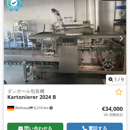
含まず） - 電源： 220 V 50 / 60 Hz 単相 3,5 KW - 圧縮空気供
給圧力 5 bar - 8 bar, 約 18 L / 分 - シールサイズ： 300mm x
400mm - 包装深さ：最大100mm - 生産速度：最大12サイク
ル/分（オペレーター資格による - ホットシール圧力：300～
1500kg 調整可能 オートバックス社は、中国蘇州に研究・開
発・製造拠点を持ち、米国、ドイツ、マレーシアに販売・カス
タマーサービス拠点を持つ国際企業で ある。医療機器包装にお
いて20年以上の経験を有する。 ヨーロッパの包装機メーカーの
OEM生産から、独立した知的財産権と自社ブランドを持つ自社
開発の機械設備の生産まで、オートバクは医療 機器包装とオン
ライン印刷の分野で多くのノウハウを蓄積してきました。
1
/
9
ダンボール包装機
Kartonierer 2024 B
€34,000
Wöllstadt
9,210 km
VB 消費税別
問い合わせる
電話する