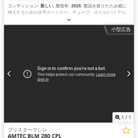
コンディション:
新しい
, 製造年:
2025
, 製品を折りたたみ箱に
挿入するための水平カートナー。チューブ、ボトル/バイアル、
アンプル、バイアル、ブリスターパック、化粧品瓶、真 空パッ
ク食品など、さまざまな製品（固形物）に適しています。使用
小型広告
方法や説明書などの情報を記載したパンフレットや添付文書を
製品の横に同 梱することができます。完全自動の梱包プロセス
には、製品の供給、折りたたみ箱の組み立て、製品の挿入、パ
ンフレット/添付文書の挿入、箱 の閉じ、次の作業が含まれま
す。範囲内であれば、パラメータを調整するだけでさまざまな
ボックス サイズにすばやく変更できます (フォーマットやトレ
イの変更は不要)。 PLC 制御、タッチスクリーン オペレータ モ
ニター (メニューは英語、ドイツ語など、さまざまな言語で利
用可能)。 - 仕様：折りたたみボックス寸法：L(50-200)xW(20-
85)xH(15-75)mm。箱の段ボール/紙の厚さ要件（最小-最大
）：250-450g/m²。アイドル時の最大機械サイクル速度: 100
サイクル/分;電源：380V、3P;圧縮空気および圧縮空気消費量:
5〜8 bar、0.16 m³;機械の寸法（長さx幅x高さ）：
3500x1500x1600mm。重量：1200kg。 Crodpfxov Nkwgs
1
/
1
Adzsf 新品価格は通常の中古価格よりも安いことが多いのでご
了承ください。梱包作業についてお気軽にお問い合わせくださ
ブリスターマシン
AMTEC
BLM 280 CPL
い。 - 通常、在庫からすぐに入手できる新しいマシンは 30 ～