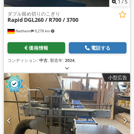
1
/
5
ダブル留め切りのこぎり
Rapid
DGL260 / R700 / 3700
Nattheim
9,278 km
価格情報
電話する
コンディション:
中古
, 製造年:
2024
,
小型広告