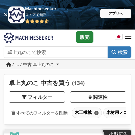
Machineseeker
アプリへ
ストアで無料
販売
検索
/ ... / 中古 卓上丸のこ
卓上丸のこ 中古を買う
(134)
フィルター
関連性
木工機械
木材用ノコギ
すべてのフィルターを削除
小型広告