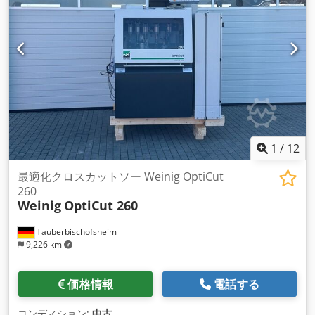
1
/
12
最適化クロスカットソー Weinig OptiCut
260
Weinig
OptiCut 260
Tauberbischofsheim
9,226 km
価格情報
電話する
コンディション:
中古
,