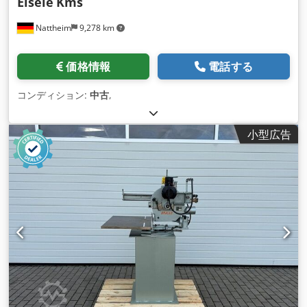
Eisele
Kms
Nattheim
9,278 km
価格情報
電話する
コンディション:
中古
,
小型広告