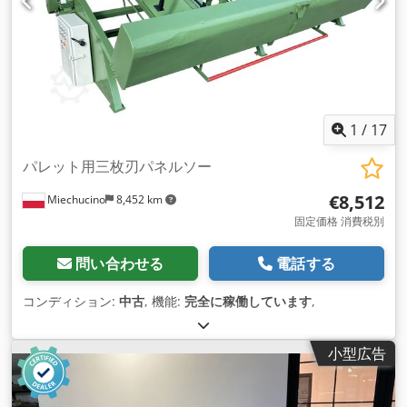
1
/
17
パレット用三枚刃パネルソー
€8,512
Miechucino
8,452 km
固定価格 消費税別
問い合わせる
電話する
コンディション:
中古
, 機能:
完全に稼働しています
,
小型広告