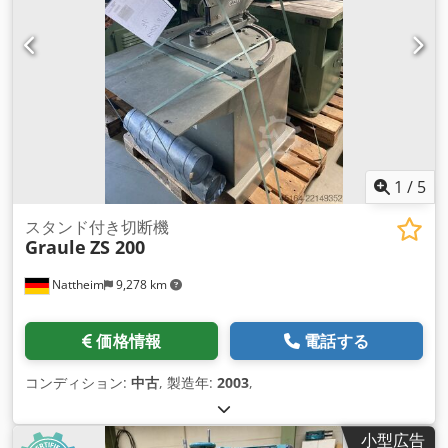
1
/
5
スタンド付き切断機
Graule
ZS 200
Nattheim
9,278 km
価格情報
電話する
コンディション:
中古
, 製造年:
2003
,
小型広告