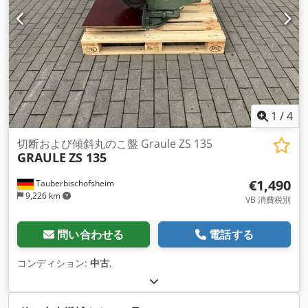
1
/
4
切断および傾斜丸のこ盤 Graule ZS 135
GRAULE
ZS 135
€1,490
Tauberbischofsheim
9,226 km
VB 消費税別
問い合わせる
電話する
コンディション:
中古
,