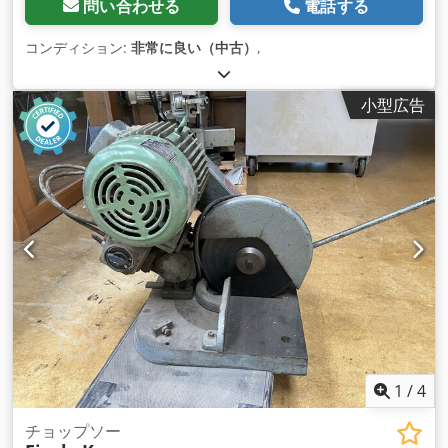
問い合わせる
電話する
コンディション:
非常に良い（中古）
,
小型広告
1
/
4
チョップソー