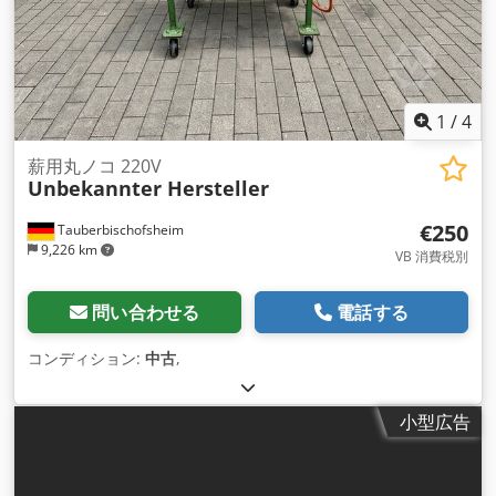
1
/
4
薪用丸ノコ 220V
Unbekannter Hersteller
€250
Tauberbischofsheim
9,226 km
VB 消費税別
問い合わせる
電話する
コンディション:
中古
,
小型広告