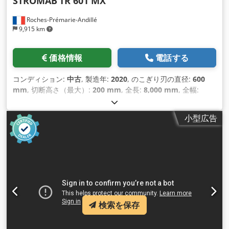
STROMAB
TR 601 MX
Roches-Prémarie-Andillé
9,915 km
価格情報
電話する
コンディション:
中古
, 製造年:
2020
, のこぎり刃の直径:
600
mm
, 切断高さ（最大）:
200 mm
, 全長:
8,000 mm
, 全幅:
2,000 mm
,
小型広告
検索を保存