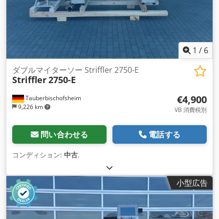
1
/
6
ダブルマイターソー Striffler 2750-E
Striffler
2750-E
€4,900
Tauberbischofsheim
9,226 km
VB 消費税別
問い合わせる
電話する
コンディション:
中古
,
小型広告