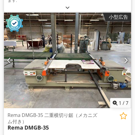
ます
,
小型広告
1
/
7
Rema DMGB-35 二重横切り鋸（メカニズ
ム付き）
Rema
DMGB-35