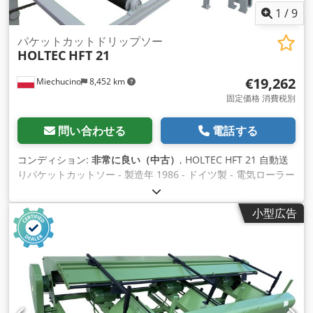
1
/
9
パケットカットドリップソー
HOLTEC
HFT 21
€19,262
Miechucino
8,452 km
固定価格 消費税別
問い合わせる
電話する
コンディション:
非常に良い（中古）
, HOLTEC HFT 21 自動送
りパケットカットソー - 製造年 1986 - ドイツ製 - 電気ローラー
送り 技術パラメーター - モーター出力 11kW - バー長1700mm
- パッケージの幅 1300 mm - パケット高1300mm - 切断長 最
小型広告
大4500mm Dwjdpsiwfm Uefx Abvsa - ロール幅1300mm - ロ
ール間距離 900 mm - ロール径 160 mm - ベースからのロール
の高さ 730 mm - 全長9400mm 輸送寸法 650 x 200 x 256 cm
重量 2000 kg