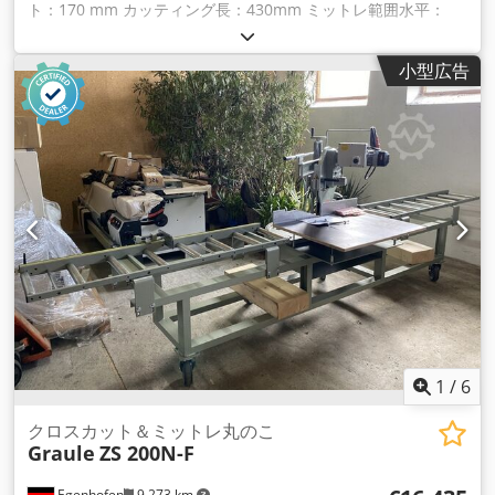
ト：170 mm カッティング長：430mm ミットレ範囲水平：
45°-90°-25 ミットレ範囲垂直：60° - 90° - 30 クランクによる
首振り調整：あり Dodpfx Ajizkhvobvswa ローラーコンベア/
小型広告
サポートテーブル：あり 鋸刃の直径：420mm 回転数：
2800rpm エンジン出力：3 kW エンジンブレーキ：あり 吸引
口：100mm 長尺ローラーコンベア：1500mm×2本 機械長：
4000mm 機械幅：1250mm 機械高さ：1550mm 重量です。
1
/
6
クロスカット＆ミットレ丸のこ
Graule
ZS 200N-F
Egenhofen
9,273 km