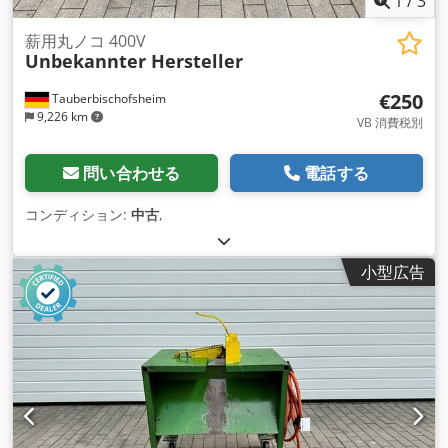
1
/
3
薪用丸ノコ 400V
Unbekannter Hersteller
€250
Tauberbischofsheim
9,226 km
VB 消費税別
問い合わせる
電話する
コンディション:
中古
,
小型広告