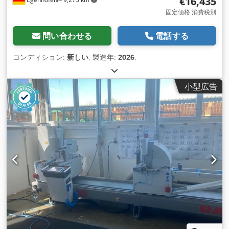
€16,435
固定価格 消費税別
問い合わせる
電話する
コンディション:
新しい
, 製造年:
2026
,
小型広告