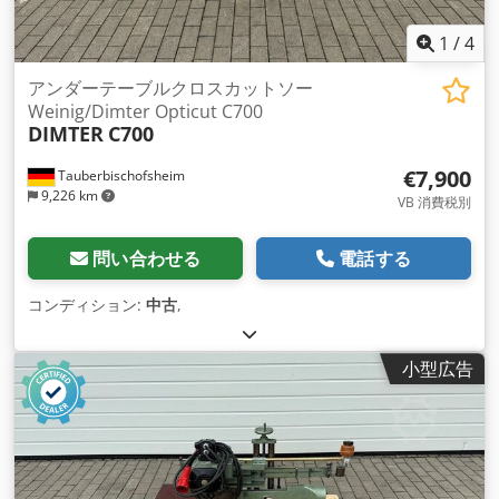
1
/
4
アンダーテーブルクロスカットソー
Weinig/Dimter Opticut C700
DIMTER
C700
€7,900
Tauberbischofsheim
9,226 km
VB 消費税別
問い合わせる
電話する
コンディション:
中古
,
小型広告