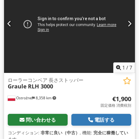
1
/
7
ローラーコンベア 長さストッパー
Graule
RLH 3000
€1,900
Ostrożne
8,358 km
固定価格 消費税別
問い合わせる
電話する
コンディション:
非常に良い（中古）
, 機能:
完全に稼働してい