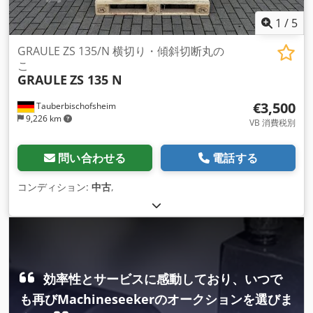
1
/
5
GRAULE ZS 135/N 横切り・傾斜切断丸の
こ
GRAULE
ZS 135 N
€3,500
Tauberbischofsheim
9,226 km
VB 消費税別
問い合わせる
電話する
コンディション:
中古
,
効率性とサービスに感動しており、いつで
も再びMachineseekerのオークションを選びま