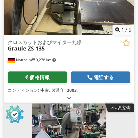
1
/
5
クロスカットおよびマイター丸鋸
Graule
ZS 135
Nattheim
9,278 km
価格情報
電話する
コンディション:
中古
, 製造年:
2003
,
小型広告