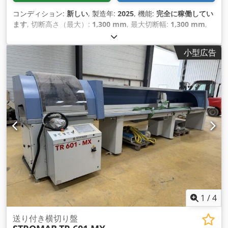
コンディション:
新しい
, 製造年:
2025
, 機能:
完全に稼働してい
ます
, 切断高さ（最大）:
1,300 mm
, 最大切断幅:
1,300 mm
,
総重量:
9,000 kg（キログラム）
, ワーク重量（最大）:
8,000
kg（キログラム）
, 鋸駆動装置:
11,000 ワット
,
小型広告
1
/
4
送り付き横切り盤