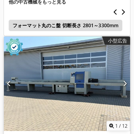
他の中古機械をもっと見る
r
フォーマット丸のこ盤 切断長さ 2801～3300mm
小型広告
1
/
12