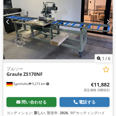
1
/
6
プルソー
Graule
ZS170NF
€11,882
Egenhofen
9,273 km
固定価格 消費税別
問い合わせる
電話する
コンディション:
新しい
, 製造年:
2026
, 90°カッティングハイ