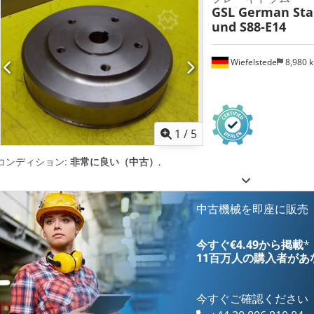
GSL German Stan
und S88-E14
Wiefelstede
8,980 
1
/
5
コンディション:
非常に良い（中古）
,
中古機械を即座に販売
今すぐ€4.49から掲載
*
11百万人の購入者
があ
今すぐご確認ください