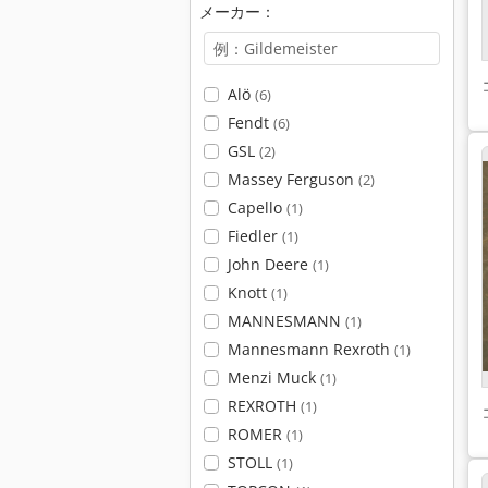
メーカー：
Alö
(6)
Fendt
(6)
GSL
(2)
Massey Ferguson
(2)
Capello
(1)
Fiedler
(1)
John Deere
(1)
Knott
(1)
MANNESMANN
(1)
Mannesmann Rexroth
(1)
Menzi Muck
(1)
REXROTH
(1)
ROMER
(1)
STOLL
(1)