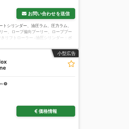
お問い合わせを送信
ポートシリンダー、油圧ラム、圧力ラム、
ーリー、ロープ偏向プーリー、ローププー
きリフトローラー -油圧シリンダー：ボ
リフト利用可能 -価格: 1個あたり -輸送寸
小型広告
dox
ene
km
価格情報