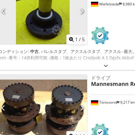
Wiefelstede
8,980 
1
/
5
コンディション:
中古
, バレルスタブ、アクスルスタブ、アクスル -最大。重
mm -番号：14倍利用可能 -価格：1枚あたり Crodpob A S Dgsfx Abbof 
ドライブ
Mannesmann Re
Tönisvorst
9,217 k