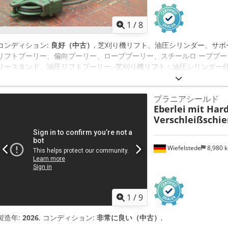
1
/
8
コンディション:
良好（中古）
, 芝刈り機リフト、油圧シリンダー、サ
リフトプーリー、偏向プーリー、ローププーリー、スチールロ ーププ
リースタンド、油圧リフトプーリー -芝刈り機リフト：油圧シリンダー付
ッシュストローク190mm Crsdpsv Iycisfx Abbof -数: 2x芝刈り機
法:480/130/H67mm -総重量: 6.1kg/個
プラニアシールド
Eberlei
mit Har
Verschleißschi
Wiefelstede
8,980 
1
/
9
製造年:
2026
, コンディション:
非常に良い（中古）
,