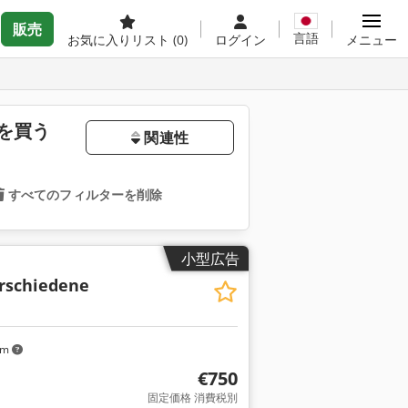
販売
言語
お気に入りリスト
(0)
ログイン
メニュー
を買う
関連性
すべてのフィルターを削除
小型広告
rschiedene
km
€750
固定価格 消費税別