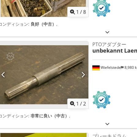
1
/
8
コンディション:
良好（中古）
,
PTOアダプター
unbekannt
Lae
Wiefelstede
8,980 
1
/
2
コンディション:
非常に良い（中古）
,
ブレーキドラム