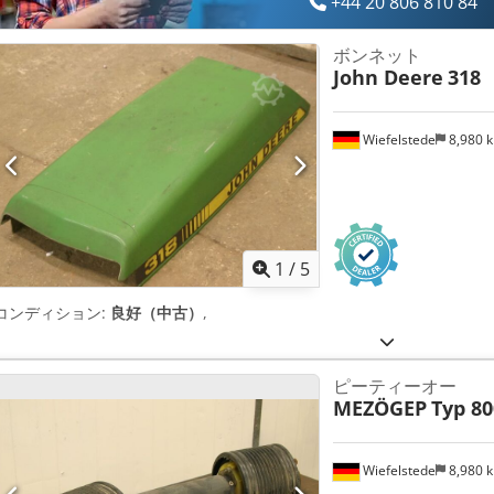
+44 20 806 810 84
ボンネット
John Deere
318
Wiefelstede
8,980 
1
/
5
コンディション:
良好（中古）
,
ピーティーオー
MEZÖGEP
Typ 80
Wiefelstede
8,980 