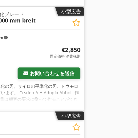
小型広告
化ブレード
000 mm breit
km
€2,850
固定価格 消費税別
お問い合わせを送信
平準化の刃、サイロの平準化の刃、トウモロ
sdeb A H Adopfx Abbof -作
間 -重量は顧客の要求に従って作ることができ
小型広告