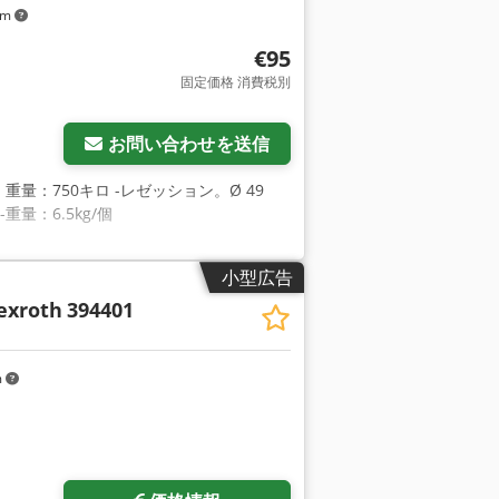
km
€95
固定価格 消費税別
お問い合わせを送信
量：750キロ -レゼッション。Ø 49
-重量：6.5kg/個
小型広告
xroth
394401
m