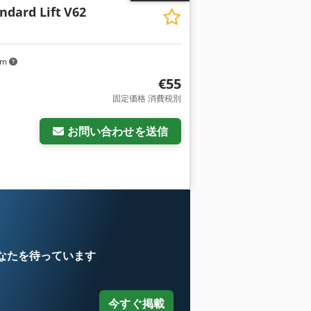
dard Lift
V62
km
€55
固定価格 消費税別
お問い合わせを送信
なたを待っています
今すぐ掲載