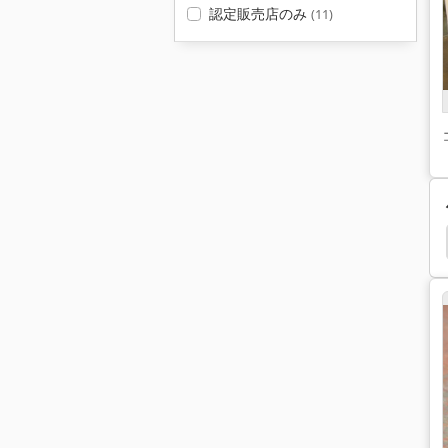
認定販売店のみ
(11)
1
Fendt 395 Gta
Fendt 309 Lsa
Fendt 309