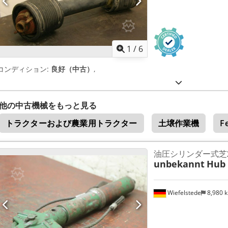
1
/
6
コンディション:
良好（中古）
,
他の中古機械をもっと見る
トラクターおよび農業用トラクター
土壌作業機
F
油圧シリンダー式芝
unbekannt
Hub
Wiefelstede
8,980 