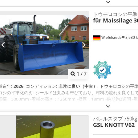
トウモロコシの平準
für Maissilage
3
Wiefelstede
8,980 
1
/
7
製造年:
2026
, コンディション:
非常に良い（中古）
, トウモロコシの
コシの平準化の刃 -シールドは丸みを帯びており、材料の流れを良くしています。 Cr
業幅：3000mm -看板の高さ：1250mm -壁厚：18mm -納期約2週
ます -重量：約1000kg
バレルスタブ 750kg
GSL KNOTT
V62