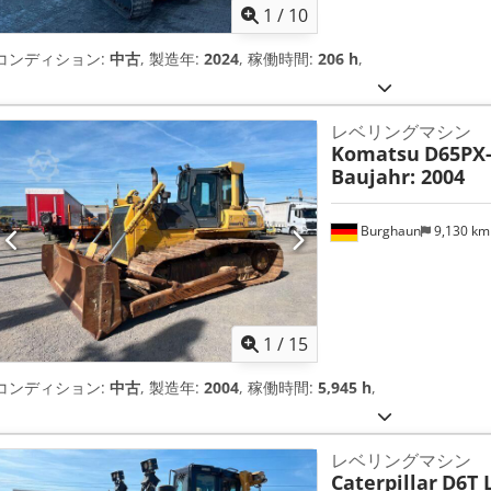
1
/
10
コンディション:
中古
, 製造年:
2024
, 稼働時間:
206 h
,
レベリングマシン
Komatsu
D65PX-
Baujahr: 2004
Burghaun
9,130 k
1
/
15
コンディション:
中古
, 製造年:
2004
, 稼働時間:
5,945 h
,
レベリングマシン
Caterpillar
D6T L