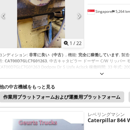
Singapore
5,264 k
1
/
22
コンディション:
非常に良い（中古）
, 機能:
完全に稼働しています
, 製
号:
CAT00D7GLC7G01263
, 中古キャタピラー ドーザー C/W リッパー モ
CAT00D7GLC7G01263 Dodpov Dr S Usfx Aclsck 稼働時間: 33 年式: 20
他の中古機械をもっと見る
作業用プラットフォームおよび運搬用プラットフォーム
レベリングマシン
Caterpillar
844 