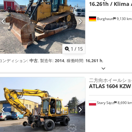
16.261h / Klima 
Burghaun
9,130 k
1
/
15
コンディション:
中古
, 製造年:
2014
, 稼働時間:
16,261 h
,
二方向ホイールショ
ATLAS
1604 KZW
Stary Sącz
8,690 k