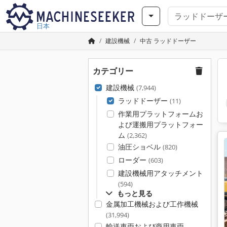
日本
建設機械
中古 ラッドドーザー
カテゴリー
建設機械
(7,944)
ラッドドーザー
(11)
作業用プラットフォームお
よび運搬用プラットフォー
ム
(2,362)
油圧ショベル
(820)
ローダー
(603)
建設機械用アタッチメント
(594)
もっと見る
金属加工機械および工作機械
(31,994)
輸送車両および商用車両