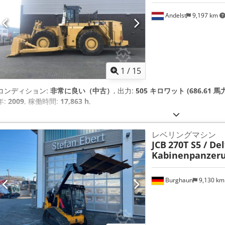
Andelst
9,197 km
1
/
15
コンディション:
非常に良い（中古）
, 出力:
505 キロワット (686.61 馬
年:
2009
, 稼働時間:
17,863 h
,
レベリングマシン
JCB
270T S5 / Del
Kabinenpanzer
Burghaun
9,130 k