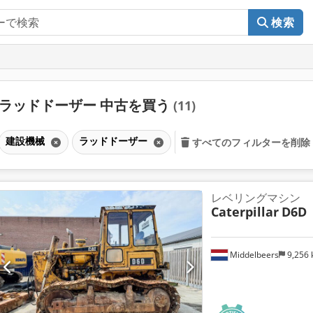
検索
ラッドドーザー 中古を買う
(11)
建設機械
ラッドドーザー
すべてのフィルターを削除
レベリングマシン
Caterpillar
D6D
Middelbeers
9,256