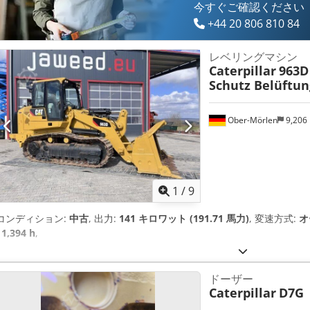
今すぐご確認ください
+44 20 806 810 84
レベリングマシン
Caterpillar
963D
Schutz Belüftun
Ober-Mörlen
9,206
1
/
9
コンディション:
中古
, 出力:
141 キロワット (191.71 馬力)
, 変速方式:
オ
11,394 h
,
ドーザー
Caterpillar
D7G