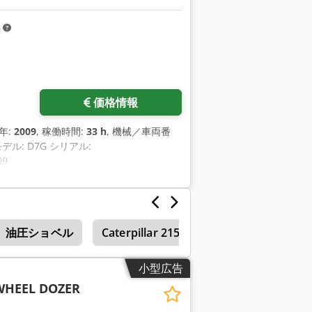
m
価格情報
造年:
2009
, 稼働時間:
33 h
, 機械／車両番
デル: D7G シリアル:
09
油圧ショベル
Caterpillar 215
Caterpillar Cs 563
小型広告
WHEEL DOZER