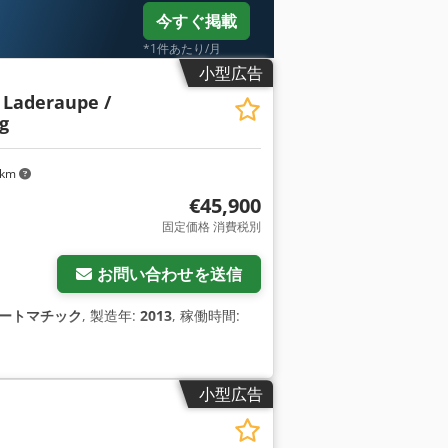
今すぐ掲載
*1件あたり/月
小型広告
 Laderaupe /
g
 km
€45,900
固定価格 消費税別
お問い合わせを送信
ートマチック
, 製造年:
2013
, 稼働時間:
小型広告