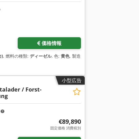
価格情報
力)
, 燃料の種類:
ディーゼル
, 色:
黄色
, 製造
小型広告
talader / Forst-
ung
m
€89,890
固定価格 消費税別