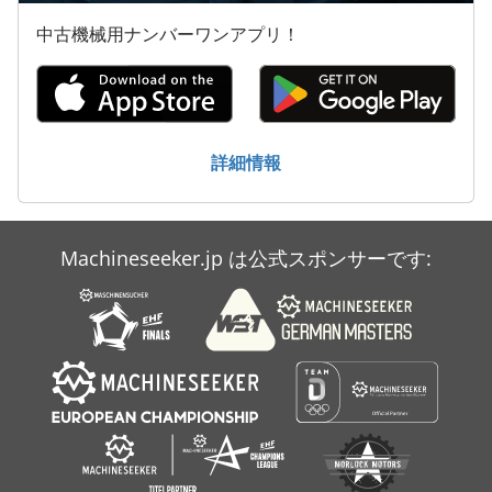
中古機械用ナンバーワンアプリ！
棚 ラック
電動パレットトラック
詳細情報
Machineseeker.jp は公式スポンサーです: