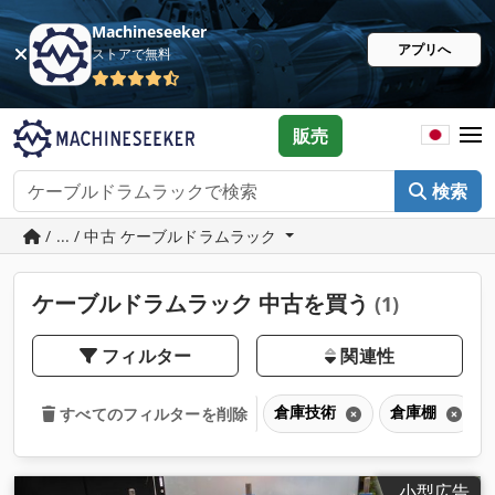
Machineseeker
アプリへ
ストアで無料
販売
検索
/ ... / 中古 ケーブルドラムラック
ケーブルドラムラック 中古を買う
(1)
フィルター
関連性
倉庫技術
倉庫棚
すべてのフィルターを削除
小型広告