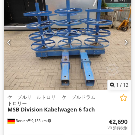
1
/
12
ケーブルリールトロリー ケーブルドラム
トロリー
MSB Division
Kabelwagen 6 fach
€2,690
Borken
9,153 km
VB 消費税別