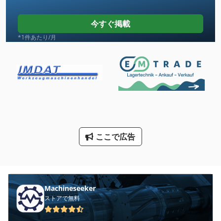
トラック マウント携帯
今すぐ掲載
トラック ローラー
*1件あたり/月
ドリル 用 チャック
バケットエレベーター
パレット ラック
ラック
ここで広告
ラック ラック
ラックオーブン
レッカー車
Machineseeker
ローラー ラック
ストアで無料
大きな トラック