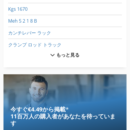
Kgs 1670
Meh 5 2 1 8 B
カンチレバー ラック
クランプ ロッド トラック
もっと見る
コンテナ トラック
ダブルプレス ラック
ツール ラック
トラック
トラック クレーン
今すぐ€4.49から掲載
*
11百万人の購入者
があなたを待っていま
トラック スケール
す
トラック ダンプ