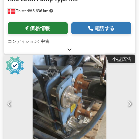
Thisted
8,636 km
価格情報
電話する
コンディション:
中古
,
小型広告