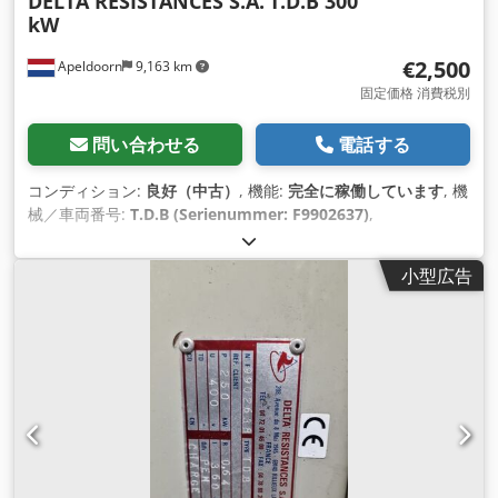
DELTA RESISTANCES S.A.
T.D.B 300
kW
€2,500
Apeldoorn
9,163 km
固定価格 消費税別
問い合わせる
電話する
コンディション:
良好（中古）
, 機能:
完全に稼働しています
, 機
械／車両番号:
T.D.B (Serienummer: F9902637)
,
小型広告