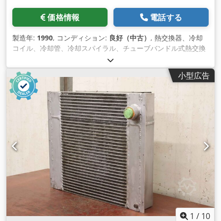
価格情報
電話する
製造年:
1990
, コンディション:
良好（中古）
, 熱交換器、冷却
コイル、冷却管、冷却スパイラル、チューブバンドル式熱交換
器 - 製造者：Bloksma、チューブバンドル式熱交換器
Crjdpfewu Tk Sox Aa Eef - 型式：B13-2Z-04 B13-3H7-15D -
小型広告
使用圧力：6.5 / 3.5 bar - 寸法：2235/340/H155 mm - 重量：
61 kg
1
/
10