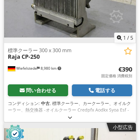
1
/
5
標準クーラー 300 x 300 mm
Raja
CP-250
€390
Wiefelstede
8,980 km
固定価格 消費税別
問い合わせる
電話する
コンディション:
中古
, 標準クーラー、カークーラー、オイルク
ーラー、熱交換器 -オイルクーラー Credpfx Aodkx Syoa Esf -
クーラーエリア。クーラー面積：300×300mm -ウィズ：ファ
ン -寸法図。300/160/H360 mm -重量：9kg
小型広告