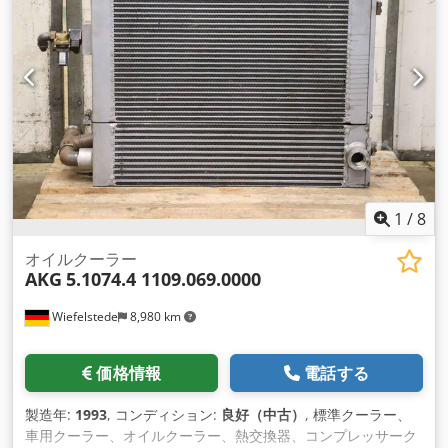
1
/
8
オイルクーラー
AKG
5.1074.4 1109.069.0000
Wiefelstede
8,980 km
価格情報
電話する
製造年:
1993
, コンディション:
良好（中古）
, 標準クーラー、
車用クーラー、オイルクーラー、熱交換器、コンプレッサーク