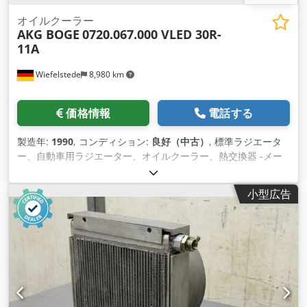
オイルクーラー
AKG BOGE
0720.067.000 VLED 30R-
11A
Wiefelstede
8,980 km
価格情報
電話する
製造年:
1990
, コンディション:
良好（中古）
, 標準ラジエータ
ー、自動車用ラジエーター、オイルクーラー、熱交換器 -メー
カー: AKG、スクリューコンプレッサーBoge VLED 30R-11Aか
らの軽金属オイル/エアクーラー -タイプ： 0720.067.000 -圧
小型広告
力：最大15 bar -寸法：650/360/H550 mm Cedpfx Asvcxzaja
Ejrf -重量：40 kg