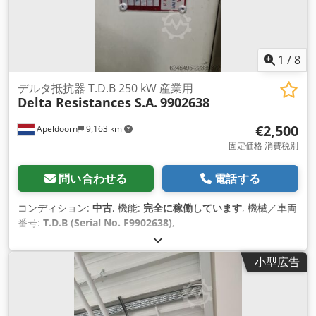
1
/
8
デルタ抵抗器 T.D.B 250 kW 産業用
Delta Resistances S.A.
9902638
€2,500
Apeldoorn
9,163 km
固定価格 消費税別
問い合わせる
電話する
コンディション:
中古
, 機能:
完全に稼働しています
, 機械／車両
番号:
T.D.B (Serial No. F9902638)
,
小型広告