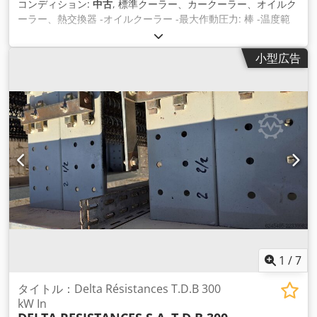
コンディション:
中古
, 標準クーラー、カークーラー、オイルク
ーラー、熱交換器 -オイルクーラー -最大作動圧力: 棒 -温度範
囲: 120 °C まで -扇風機なし -寸法図。420/120/H650 mm
Crsdecx T E Iopfx Aa Eef -重量：32kg
小型広告
1
/
7
タイトル：Delta Résistances T.D.B 300
kW In