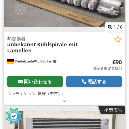
1
/
6
熱交換器
unbekannt
Kühlspirale mit
Lamellen
€90
Wiefelstede
8,980 km
固定価格 消費税別
問い合わせる
電話する
コンディション:
良好（中古）
,
小型広告