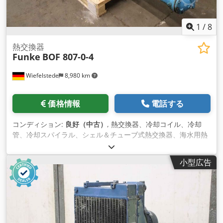
1
/
8
熱交換器
Funke
BOF 807-0-4
Wiefelstede
8,980 km
価格情報
電話する
コンディション:
良好（中古）
, 熱交換器、冷却コイル、冷却
管、冷却スパイラル、シェル＆チューブ式熱交換器、海水用熱
交換器 Crjdowu S Tfopfx Aa Esf - メーカー：Funke、シェル＆
チューブ式熱交換器 - 型式：BOF 807-0-4 - 内容量：シェル部
小型広告
（青銅）35.6L / チューブ部（銅）15.3L - 最高運転過圧：16 /
10 bar - 寸法：2480/360/H350 mm - 重量：236 kg