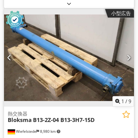
ーラー、油圧オイルクーラー -メーカー: AKG、フィルター付き
軽金属オイル/エアクーラー Cjdpfx Aov E D U Roa Eorf -タイ
小型広告
プ: 5.1074.4 1109.069.0000 -圧力: 最大15バール -寸法：
1090/420/H715mm -体重: 61kg
1
/
9
熱交換器
Bloksma
B13-2Z-04 B13-3H7-15D
Wiefelstede
8,980 km