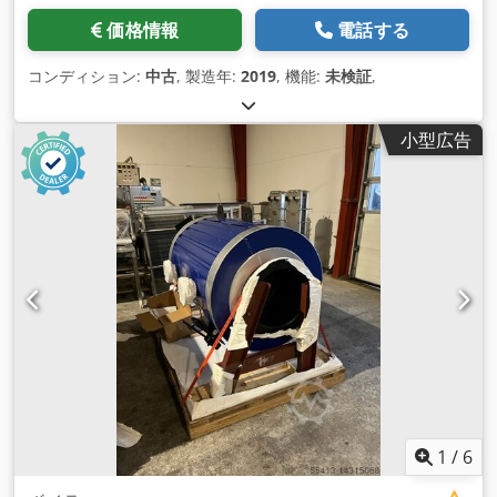
価格情報
電話する
コンディション:
中古
, 製造年:
2019
, 機能:
未検証
,
小型広告
1
/
6