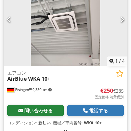
1
/
4
エアコン
AirBlue
WKA 10+
€250
Eisingen
9,330 km
€285
固定価格 消費税別
問い合わせる
電話する
コンディション:
新しい
, 機械／車両番号:
WKA 10+
,