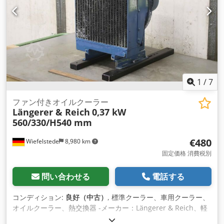
1
/
7
ファン付きオイルクーラー
Längerer & Reich
0,37 kW
560/330/H540 mm
€480
Wiefelstede
8,980 km
固定価格 消費税別
問い合わせる
電話する
コンディション:
良好（中古）
, 標準クーラー、車用クーラー、
オイルクーラー、熱交換器 -メーカー：Längerer & Reich、軽
金属オイルクーラー -タイプ: 残念ながらタイプ指定はありませ