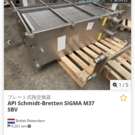
1
/
5
プレート式熱交換器
API Schmidt-Bretten
SIGMA M37
SBV
Botlek Rotterdam
9,261 km