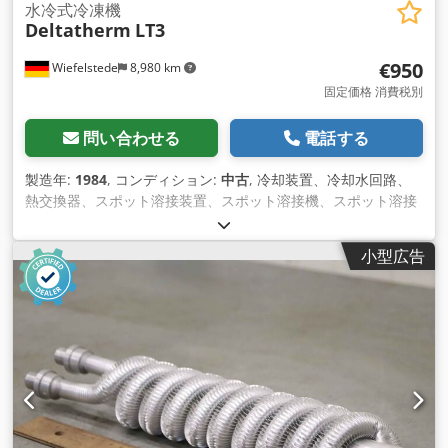
水冷式冷凍機
Deltatherm
LT3
€950
Wiefelstede
8,980 km
固定価格 消費税別
問い合わせる
電話する
製造年:
1984
, コンディション:
中古
, 冷却装置、冷却水回路、
熱交換器、スポット溶接装置、スポット溶接機、スポット溶接
システム、スポット溶接銃のための冷却 -モバイル版。 -接続。
1/2 "インチ -冷却ユニット出力0.33kW Csdsdz Aq Uopfx Aa
小型広告
Ejrf -水量の流れ。500 l/h -寸法図。895/600/H1020 mm -重
量：156kg