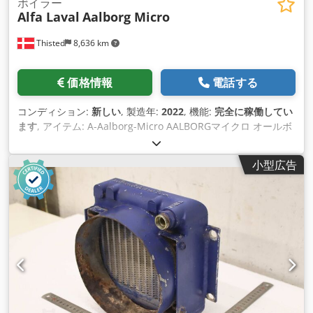
ボイラー
Alfa Laval
Aalborg Micro
Thisted
8,636 km
価格情報
電話する
コンディション:
新しい
, 製造年:
2022
, 機能:
完全に稼働してい
ます
, アイテム: A-Aalborg-Micro AALBORGマイクロ オールボ
ルグ・マイクロは、ガス/MDO/HFOエンジンやガスタービンの
廃熱回収用に設計されたコンパクトな排ガス熱交換器/蒸気発生
小型広告
器です。 Csdpsqy Nv Rjfx Aa Ejrf 熱交換器として、熱水、
TEG、TFOを媒体として使用することができるため、Aalborg
Microは幅広い可能性を提供します。さらに、Aalborg Microは
蒸気発生器としても使用できます。 中央の円筒形ユニットには
調節ダンパーが内蔵されており、排ガスの最大80％が加熱面を
バイパスします。 加熱面は、圧縮空気/蒸気/水を使用するオプ
ションのスートブロワーリング、および/またはドライランモー
ドでの熱分解プロセスによって 簡単に洗浄できます。