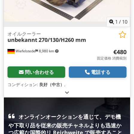
1
/
10
オイルクーラー
unbekannt
270/130/H260 mm
€480
Wiefelstede
8,980 km
固定価格 消費税別
問い合わせる
電話する
コンディション:
良好（中古）
,
オンラインオークションを通じて、デモ機
や下取り品を従来の販売チャネルよりも迅速か
つ広範な国際的リ Reichweite で販売すること