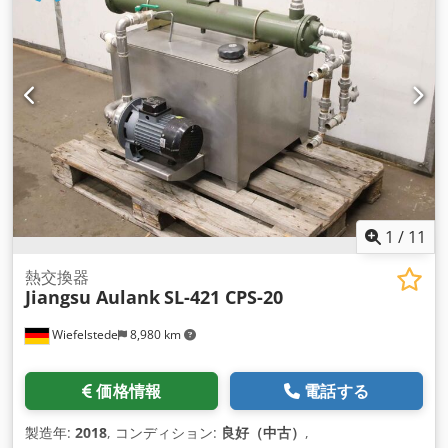
700/110/H290 mm -重量: 7.5 kg / 7.7 kg
1
/
11
熱交換器
Jiangsu Aulank
SL-421 CPS-20
Wiefelstede
8,980 km
価格情報
電話する
製造年:
2018
, コンディション:
良好（中古）
,