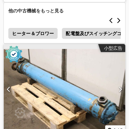
ん -モーター: シーメンス 0.37kW -圧力: 最大16バール -温度:
最大120℃ Codpfx Aaei En Dqe Esrf -寸法: 560/330/H540 mm
他の中古機械をもっと見る
-重量: 28 kg
r
ヒーター＆ブロワー
配電盤及びスイッチングコン
小型広告