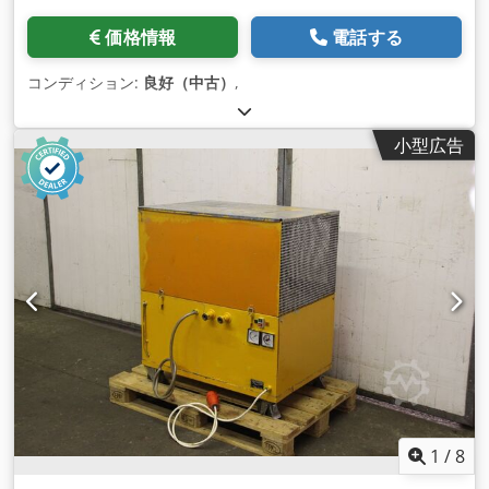
価格情報
電話する
コンディション:
良好（中古）
,
小型広告
1
/
8