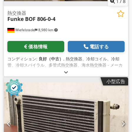
1
/
8
熱交換器
Funke
BOF 806-0-4
Wiefelstede
8,980 km
価格情報
電話する
コンディション:
良好（中古）
, 熱交換器、冷却コイル、冷却
管、冷却スパイラル、多管式熱交換器、海水熱交換器 - メーカ
ー: Funke, 多管式熱交換器 - 型式: BOF 806-0-4 - 内容積: シェ
ル側 50.7 L / チューブ側 22.0 L - 使用最高圧力: 最大16／10バ
小型広告
ール Codswu S Rqepfx Aa Esrf - 寸法: 2120/285/H305 mm -
重量: 146 kg