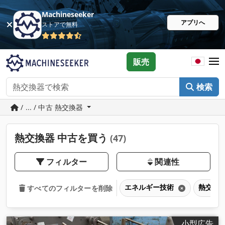
Machineseeker
アプリへ
ストアで無料
販売
検索
/ ... / 中古 熱交換器
熱交換器 中古を買う
(47)
フィルター
関連性
エネルギー技術
熱交換
すべてのフィルターを削除
小型広告