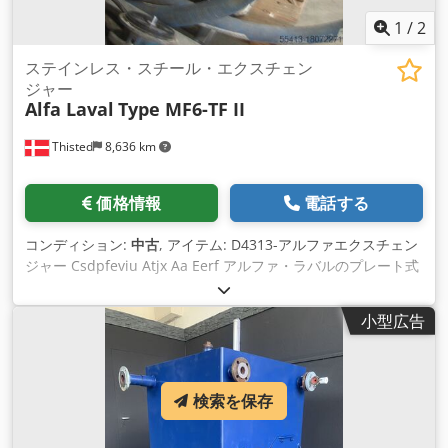
1
/
2
ステインレス・スチール・エクスチェン
ジャー
Alfa Laval
Type MF6-TF II
Thisted
8,636 km
価格情報
電話する
コンディション:
中古
, アイテム: D4313-アルファエクスチェン
ジャー Csdpfeviu Atjx Aa Eerf アルファ・ラバルのプレート式
熱交換器です、 タイプMF6-TF II 容積7.8リットル 最高使用温
度使用温度 135 使用圧力 5 bar
小型広告
検索を保存