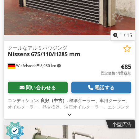
1
/
15
クールなアルミハウジング
Nissens
675/110/H285 mm
€85
Wiefelstede
8,980 km
固定価格 消費税別
問い合わせる
電話する
コンディション:
良好（中古）
, 標準クーラー、車用クーラー、
オイルクーラー、熱交換器、油圧オイルクーラー、エンジンク
ーラー、ウォータークーラー、標準クーラー
Crsdpjmhmxuofx Aa Esf -メーカー：ニッセン、クーラーアル
小型広告
ミハウジング -タイプ: 残念ながらタイプ指定はありません -数:
2xクーラーあり -価格: 1個あたり -寸法: 675/110/H285 mm /