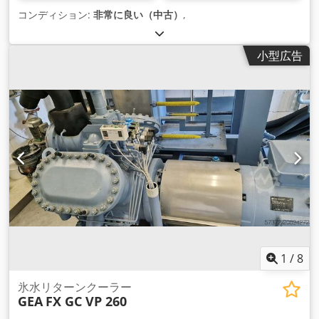
コンディション:
非常に良い（中古）
,
小型広告
1
/
8
氷水リターンクーラー
GEA
FX GC VP 260