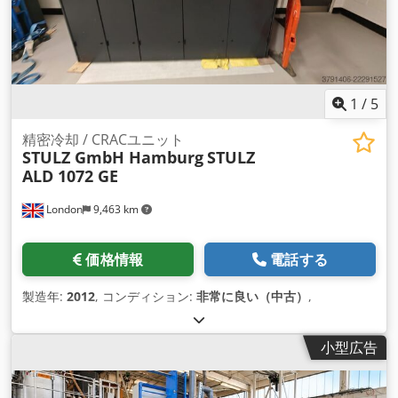
1
/
5
精密冷却 / CRACユニット
STULZ GmbH Hamburg
STULZ
ALD 1072 GE
London
9,463 km
価格情報
電話する
製造年:
2012
, コンディション:
非常に良い（中古）
,
小型広告