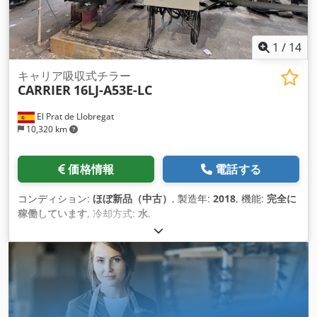
1
/
14
キャリア吸収式チラー
CARRIER
16LJ-A53E-LC
El Prat de Llobregat
10,320 km
価格情報
電話する
コンディション:
ほぼ新品（中古）
, 製造年:
2018
, 機能:
完全に
稼働しています
, 冷却方式:
水
,