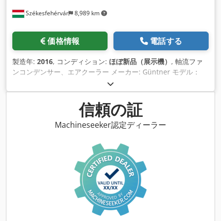
Székesfehérvár
8,989 km
価格情報
電話する
製造年:
2016
, コンディション:
ほぼ新品（展示機）
, 軸流ファ
ンコンデンサー、エアクーラー メーカー: Güntner モデル：
GCVC RD 035.1/12-42-0007305P Dodpfjnbff Aex Ab Hsck 製
造年: 2016 コンディション: 新品 ベチレーターの数： 2 容積：
4,6 l 圧縮空気: 32,5 bar
信頼の証
Machineseeker認定ディーラー