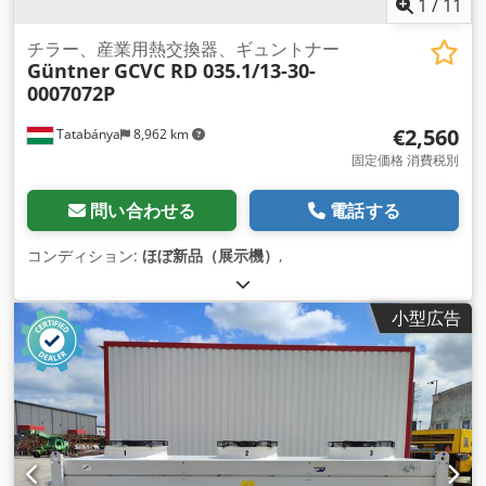
1
/
11
チラー、産業用熱交換器、ギュントナー
Güntner
GCVC RD 035.1/13-30-
0007072P
€2,560
Tatabánya
8,962 km
固定価格 消費税別
問い合わせる
電話する
コンディション:
ほぼ新品（展示機）
,
小型広告