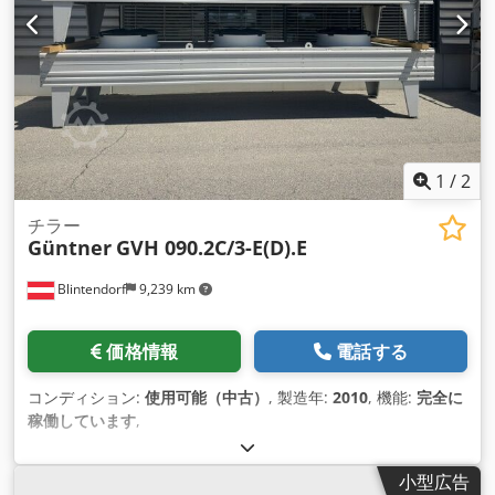
1
/
2
チラー
Güntner
GVH 090.2C/3-E(D).E
Blintendorf
9,239 km
価格情報
電話する
コンディション:
使用可能（中古）
, 製造年:
2010
, 機能:
完全に
稼働しています
,
小型広告