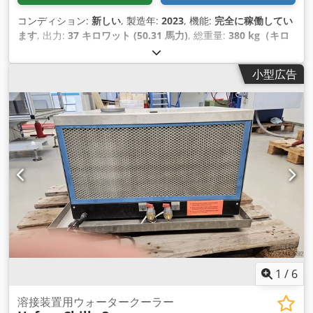
コンディション:
新しい
, 製造年:
2023
, 機能:
完全に稼働してい
ます
, 出力:
37 キロワット (50.31 馬力)
, 総重量:
380 kg（キロ
グラム）
, 全幅:
1,160 mm
, 全長:
1,535 mm
, 全高:
1,300 mm
,
入力電流の種類:
三相
, 圧力:
2.5 バー
, 入力電圧:
400 V
, 体積流
小型広告
量:
6.41 m³/時
, 冷却能力:
37.2 キロワット (50.58 馬力)
, 冷却
方式:
水
, 装備:
冷却ユニット
,
1
/
6
溶接装置用ウォータークーラー