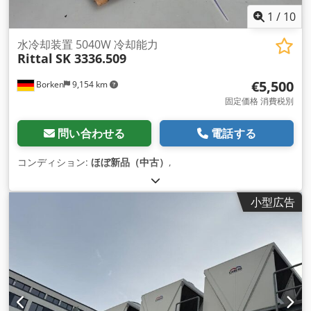
1
/
10
水冷却装置 5040W 冷却能力
Rittal
SK 3336.509
€5,500
Borken
9,154 km
固定価格 消費税別
問い合わせる
電話する
コンディション:
ほぼ新品（中古）
,
小型広告