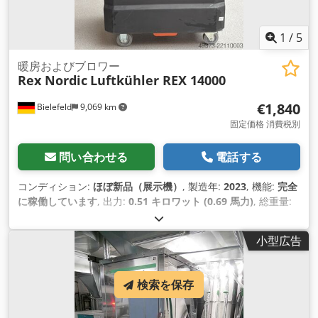
1
/
5
暖房およびブロワー
Rex Nordic
Luftkühler REX 14000
€1,840
Bielefeld
9,069 km
固定価格 消費税別
問い合わせる
電話する
コンディション:
ほぼ新品（展示機）
, 製造年:
2023
, 機能:
完全
に稼働しています
, 出力:
0.51 キロワット (0.69 馬力)
, 総重量:
45 kg（キログラム）
, 全幅:
740 mm
, 全長:
500 mm
, 全高:
1,300 mm
, 入力電流の種類:
エアコン
, 入力電圧:
230 V
, 体積流
小型広告
量:
14,000 m³/時
,
検索を保存