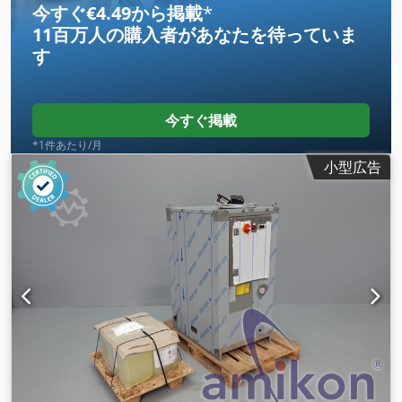
今すぐ€4.49から掲載
*
11百万人の購入者
があなたを待っていま
す
今すぐ掲載
*1件あたり/月
小型広告