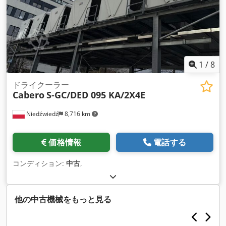
1
/
8
ドライクーラー
Cabero
S-GC/DED 095 KA/2X4E
Niedźwiedź
8,716 km
価格情報
電話する
コンディション:
中古
,
他の中古機械をもっと見る