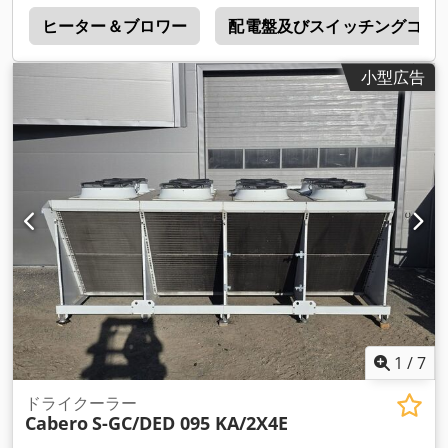
3
ヒーター＆ブロワー
配電盤及びスイッチングコン
小型広告
1
/
7
ドライクーラー
Cabero
S-GC/DED 095 KA/2X4E