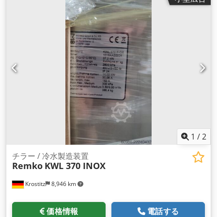
1
/
2
チラー / 冷水製造装置
Remko
KWL 370 INOX
Krostitz
8,946 km
価格情報
電話する