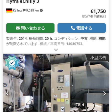
Hyfra
eChilly 3
€1,750
Kalletal
9,038 km
EXW VB 消費税別
問い合わせる
電話する
製造年:
2014
, 稼働時間:
20 h
, コンディション:
中古
, 機能:
機能
が制限されています
, 機械／車両番号:
14040753
,
小型広告