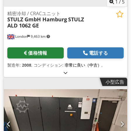
1
/
5
精密冷却 / CRACユニット
STULZ GmbH Hamburg
STULZ
ALD 1062 GE
London
9,463 km
価格情報
電話する
製造年:
2008
, コンディション:
非常に良い（中古）
,
小型広告