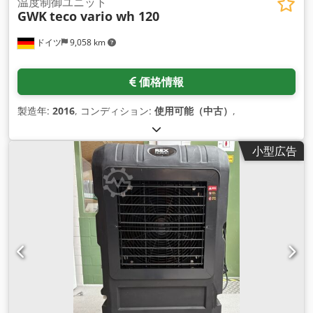
温度制御ユニット
GWK
teco vario wh 120
ドイツ
9,058 km
価格情報
製造年:
2016
, コンディション:
使用可能（中古）
,
小型広告