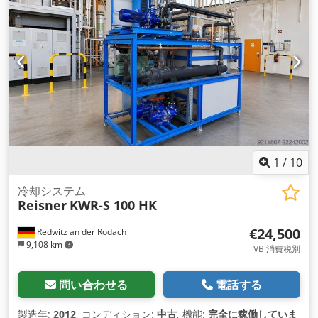
1
/
10
冷却システム
Reisner
KWR-S 100 HK
€24,500
Redwitz an der Rodach
9,108 km
VB 消費税別
問い合わせる
電話する
製造年:
2012
, コンディション:
中古
, 機能:
完全に稼働していま