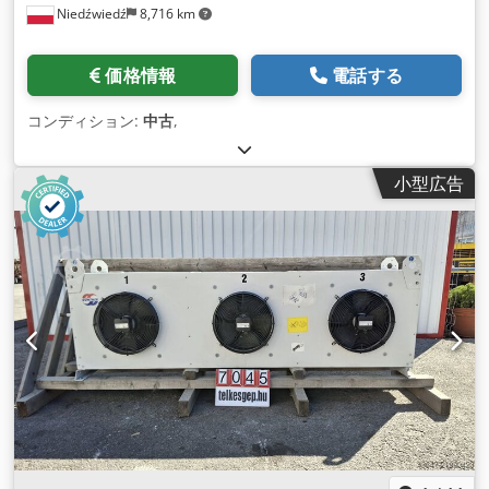
Niedźwiedź
8,716 km
価格情報
電話する
コンディション:
中古
,
小型広告