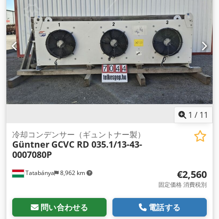
1
/
11
冷却コンデンサー（ギュントナー製）
Güntner
GCVC RD 035.1/13-43-
0007080P
€2,560
Tatabánya
8,962 km
固定価格 消費税別
問い合わせる
電話する