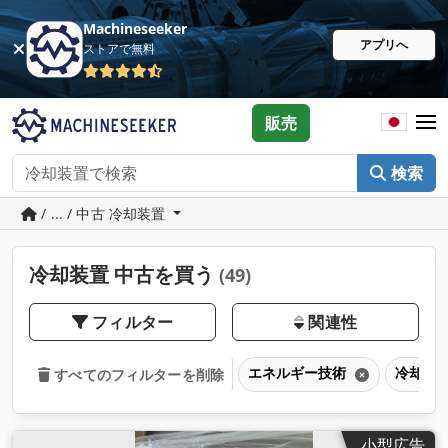
Machineseeker
アプリへ
ストアで無料
販売
検索
/ ... / 中古 冷却装置
冷却装置 中古を買う
(49)
フィルター
関連性
エネルギー技術
冷却装
すべてのフィルターを削除
小型広告