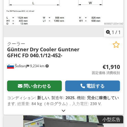
1
/
1
クーラー
Güntner
Dry Cooler Guntner
GFHC FD 040.1/12-452-
€1,910
Šoštanj
9,234 km
固定価格 消費税別
問い合わせる
電話する
コンディション:
新しい
, 製造年:
2025
, 機能:
完全に稼働してい
ます
, 総重量:
84 kg（キログラム）
, 入力電圧:
230 V
,
小型広告