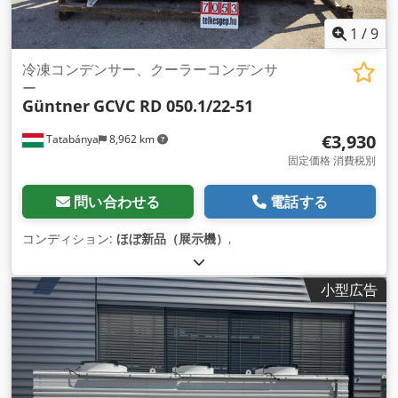
1
/
9
冷凍コンデンサー、クーラーコンデンサ
ー
Güntner
GCVC RD 050.1/22-51
€3,930
Tatabánya
8,962 km
固定価格 消費税別
問い合わせる
電話する
コンディション:
ほぼ新品（展示機）
,
小型広告