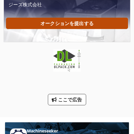
Tiefbord 8 25 100
ジーズ株式会社
X 線 装置
オークションを提出する
その他
ファン 送風機
包装機
大きな トラック
工業用ミシン
洗車
産業 用 ロボット
ここで広告
産業用掃除機
用紙計数機
Machineseeker