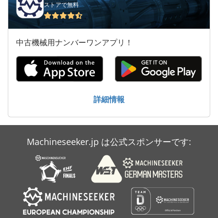
紙 の 穴あけ
ストアで無料
送風機
食品包装機
中古機械用ナンバーワンアプリ！
詳細情報
Machineseeker.jp は公式スポンサーです: