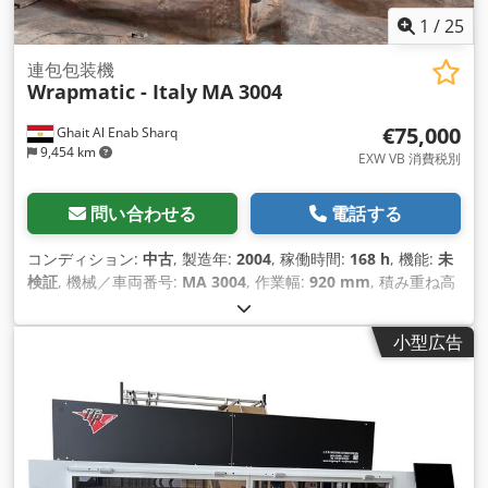
1
/
25
連包包装機
Wrapmatic - Italy
MA 3004
€75,000
Ghait Al Enab Sharq
9,454 km
EXW VB 消費税別
問い合わせる
電話する
コンディション:
中古
, 製造年:
2004
, 稼働時間:
168 h
, 機能:
未
検証
, 機械／車両番号:
MA 3004
, 作業幅:
920 mm
, 積み重ね高
さ:
80 mm
, 製品高さ（最大）:
80 mm
, 制御盤の幅:
400 mm
,
制御キャビネットの長さ:
100 mm
, 制御キャビネットの高さ:
小型広告
150 mm
, エンジン型式:
Nordson 3400 V
,