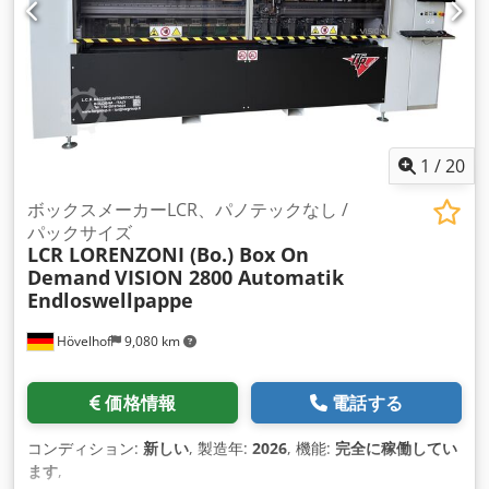
1
/
20
ボックスメーカーLCR、パノテックなし /
パックサイズ
LCR LORENZONI (Bo.) Box On
Demand
VISION 2800 Automatik
Endloswellpappe
Hövelhof
9,080 km
価格情報
電話する
コンディション:
新しい
, 製造年:
2026
, 機能:
完全に稼働してい
ます
,