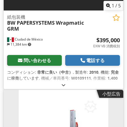
1
/
5
紙包装機
BW PAPERSYSTEMS
Wrapmatic
GRM
$395,000
Ciudad de México
11,384 km
EXW VB 消費税別
問い合わせる
電話する
コンディション:
非常に良い（中古）
, 製造年:
2010
, 機能:
完全
に稼働しています
, 機械／車両番号:
W0109111
, 作業幅:
1,400
mm
, 積み重ね高さ:
1,800 mm
, 製品高さ（最大）:
80 mm
,
小型広告