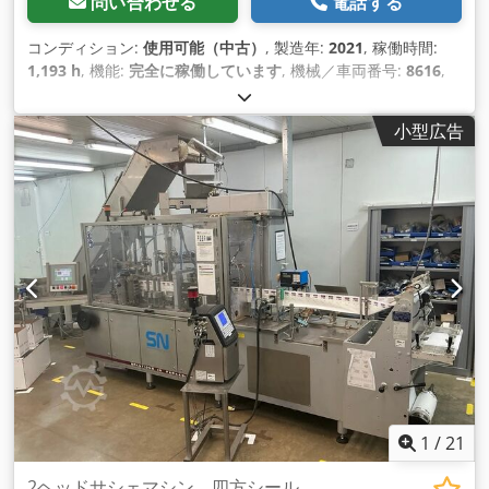
問い合わせる
電話する
コンディション:
使用可能（中古）
, 製造年:
2021
, 稼働時間:
1,193 h
, 機能:
完全に稼働しています
, 機械／車両番号:
8616
,
駆動方式:
Omron
, これまでの所有者数:
1
, 入力電圧:
400 V
, 入
力周波数:
50 ヘルツ
, 印刷ヘッドの数:
1
, 空気圧:
6 バー
, 制御電
小型広告
圧:
24 V
, 定格出力:
8.1 キロワット (11.01 馬力)
, ふるい面積:
260,000 mm²
, ふるいの穿孔:
7 mm
, 必要高さ:
3,500 mm
, 設
置スペース要件 長さ:
6,000 mm
, 必要幅:
4,000 mm
, 制御方
式:
PLC制御
, デジタルディスプレイの数:
1
, 生産能力:
14,500
単位/時
, 装備:
CEマーキング, 銘板あり, 非常停止
,
1
/
21
2ヘッドサシェマシン、四方シール