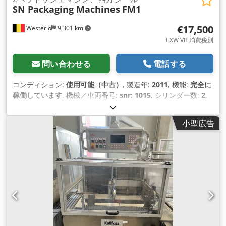
SN Packaging Machines
FM1
€17,500
Westerlo
9,301 km
EXW VB 消費税別
問い合わせる
電話する
コンディション:
使用可能（中古）
, 製造年:
2011
, 機能:
完全に
稼働しています
, 機械／車両番号:
snr: 1015
, シリンダー数:
2
,
駆動方式:
Servo Siemens
, これまでの所有者数:
1
, 入力電圧:
400 V
, 入力周波数:
50 ヘルツ
, 印刷ヘッドの数:
1
, 空気圧:
6 バ
小型広告
ー
, 制御電圧:
24 V
, 定格（見かけ上）電力:
15 kVA（キロボル
トアンペア）
, ふるい面積:
260,000 mm²
, ふるいの穿孔:
10
mm
, 必要高さ:
3,500 mm
, 設置スペース要件 長さ:
8,000
mm
, 必要幅:
2,000 mm
, 最終オーバーホール年:
2025
, 制御方
式:
PLC制御
, デジタルディスプレイの数:
1
, 生産能力:
9,000 単
位/時
, 装備:
CEマーキング, 冷却ユニット, 銘板あり, 非常停止
,