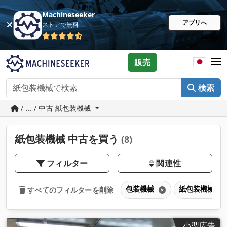
Machineseeker
アプリへ
ストアで無料
販売
検索
/ ... / 中古 紙包装機械
紙包装機械 中古を買う
(8)
フィルター
関連性
包装機械
紙包装機械
すべてのフィルターを削除
小型広告