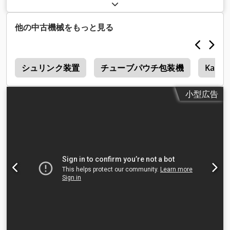
他の中古機械をもっと見る
ン
シュリンク装置
チューブパウチ包装機
Kallfa
小型広告