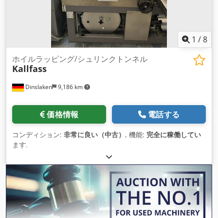
1
/
8
ホイルラッピング/シュリンクトンネル
Kallfass
Dinslaken
9,186 km
価格情報
電話する
コンディション:
非常に良い（中古）
, 機能:
完全に稼働してい
ます
,