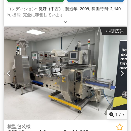
コンディション:
良好（中古）
, 製造年:
2009
, 稼働時間:
2,140
h
, 機能:
完全に稼働しています
,
小型広告
1
/
7
横型包装機