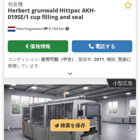
包装機
Herbert grunwald
Hittpac AKH-
019SE/1 cup filling and seal
Heerhugowaard
9,164 km
価格情報
電話する
コンディション:
使用可能（中古）
, 製造年:
2011
, 機能:
完全に
稼働しています
,
小型広告
検索を保存