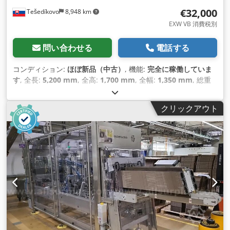
€32,000
Tešedíkovo
8,948 km
EXW VB 消費税別
問い合わせる
電話する
コンディション:
ほぼ新品（中古）
, 機能:
完全に稼働していま
す
, 全長:
5,200 mm
, 全高:
1,700 mm
, 全幅:
1,350 mm
, 総重
量:
950 kg（キログラム）
,
クリックアウト