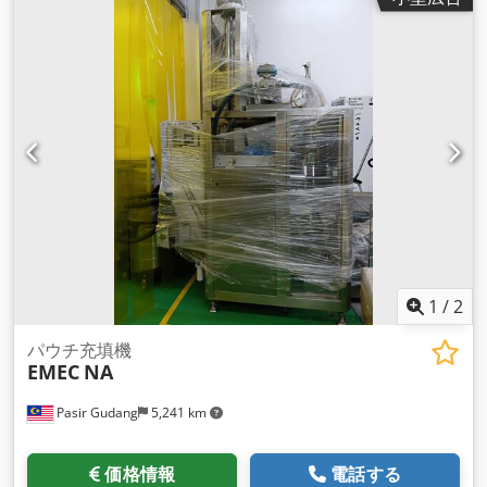
1
/
2
パウチ充填機
EMEC
NA
Pasir Gudang
5,241 km
価格情報
電話する