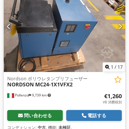
1
/
17
Nordson ポリウレタンプリフューザー
NORDSON
MC24-1X1VFX2
€1,260
Pollenzo
9,739 km
VB 消費税別
問い合わせる
電話する
コンディション:
中古
, 機能:
未検証
,