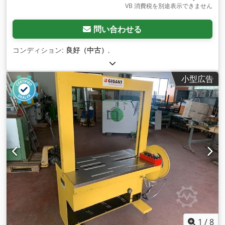
VB 消費税を別途表示できません
問い合わせる
コンディション:
良好（中古）
,
小型広告
1
/
8