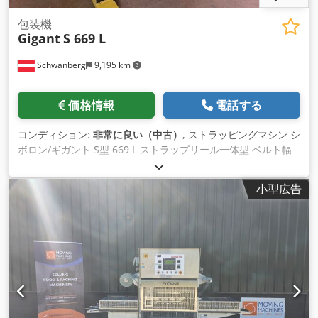
包装機
Gigant
S 669 L
Schwanberg
9,195 km
価格情報
電話する
コンディション:
非常に良い（中古）
, ストラッピングマシン シ
ボロン/ギガント S型 669 L ストラップリール一体型 ベルト幅
6/ 9/ 12/ 15.5 mm 電気接続 230 V, 50 Hz ベルト張力調整可能
温度溶接システム 作業テーブルのアイドルローラー コードキ
小型広告
ャスター付き移動式 Dcsdpouxm Haofx Ag Ijk 寸法 長さ x 幅 x
高さ = 1460 x 600 x 1600 重量 約70 kg 中古機に関する注意事
項 - 技術仕様に誤りがあり、事前に販売される場合がありま
す。 - 価格は場所渡し、積み込み無料！ - 機械は清掃され、機
能テスト済みです。 - すべての機械は、いかなる保証もなく、
見たままの状態で購入されます。 購入者は現地で自由に機械を
検査することができます。 - 特別契約は書面でのみ可能です。
(ご住所と電話番号をお知らせください）。