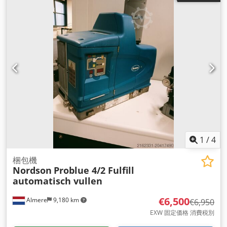
1
/
4
梱包機
Nordson
Problue 4/2 Fulfill
automatisch vullen
€6,500
Almere
9,180 km
€6,950
EXW 固定価格 消費税別