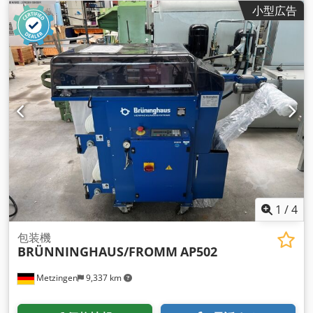
小型広告
1
/
4
包装機
BRÜNNINGHAUS/FROMM
AP502
Metzingen
9,337 km