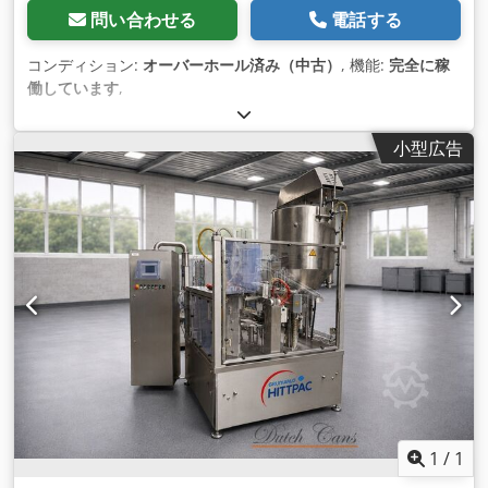
問い合わせる
電話する
コンディション:
オーバーホール済み（中古）
, 機能:
完全に稼
働しています
,
小型広告
1
/
1