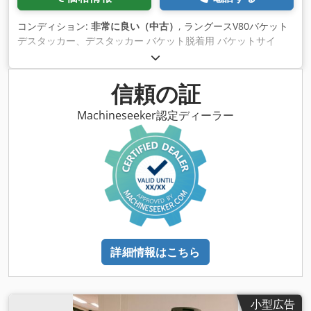
コンディション:
非常に良い（中古）
, ラングースV80バケット
デスタッカー、デスタッカー バケット脱着用 バケットサイ
ズ：2.5～20L オートマチックハンドルアライメント
Dsdpfxjhikf Ho Ag Iock 生産直後の非常に良い状態!!!!
信頼の証
Machineseeker認定ディーラー
詳細情報はこちら
小型広告