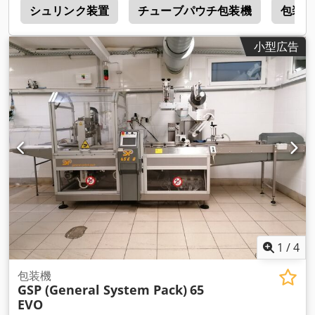
m
シュリンク装置
チューブパウチ包装機
包装機
小型広告
1
/
4
包装機
GSP (General System Pack)
65
EVO