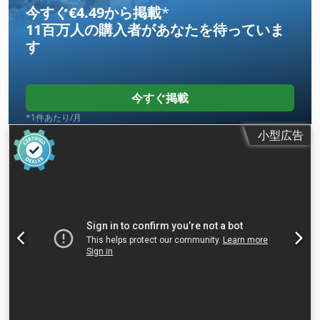
今すぐ€4.49から掲載
*
11百万人の購入者
があなたを待っていま
す
今すぐ掲載
*1件あたり/月
小型広告