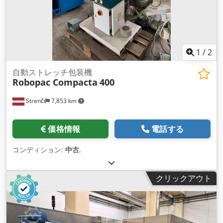
1
/
2
自動ストレッチ包装機
Robopac Compacta
400
Strenči
7,853 km
価格情報
電話する
コンディション:
中古
,
クリックアウト