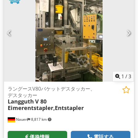
1
/
3
ラングースV80バケットデスタッカー、
デスタッカー
Langguth
V 80
Eimerentstapler,Entstapler
Nauen
8,817 km
価格情報
電話する