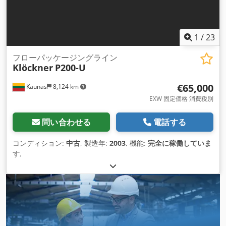
1
/
23
フローパッケージングライン
Klöckner
P200-U
€65,000
Kaunas
8,124 km
EXW 固定価格 消費税別
問い合わせる
電話する
コンディション:
中古
, 製造年:
2003
, 機能:
完全に稼働していま
す
,