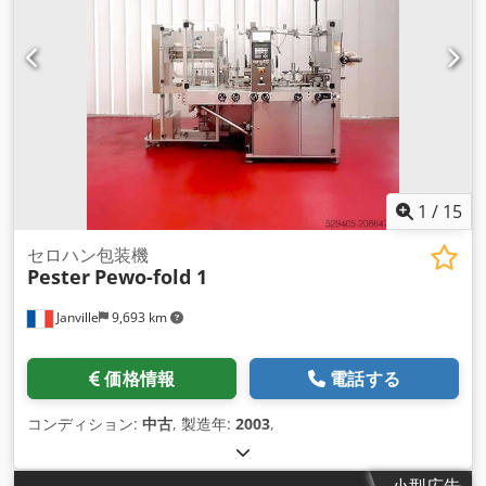
1
/
15
セロハン包装機
Pester
Pewo-fold 1
Janville
9,693 km
価格情報
電話する
コンディション:
中古
, 製造年:
2003
,
小型広告