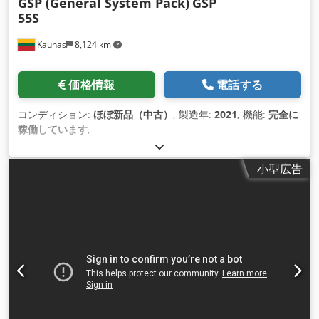
GSP (General System Pack)
GSP
55S
Kaunas
8,124 km
価格情報
電話する
コンディション:
ほぼ新品（中古）
, 製造年:
2021
, 機能:
完全に
稼働しています
,
小型広告