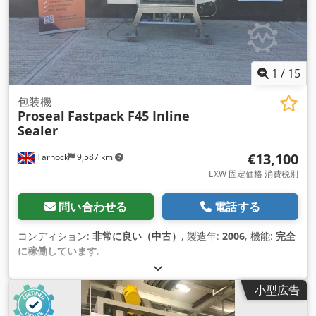
1
/
15
包装機
Proseal
Fastpack F45 Inline
Sealer
€13,100
Tarnock
9,587 km
EXW 固定価格 消費税別
問い合わせる
電話する
コンディション:
非常に良い（中古）
, 製造年:
2006
, 機能:
完全
に稼働しています
,
小型広告