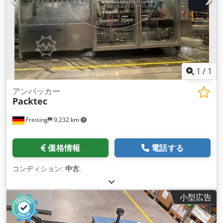
1
/
1
アンパッカー
Packtec
Freising
9,232 km
価格情報
電話する
コンディション:
中古
,
小型広告