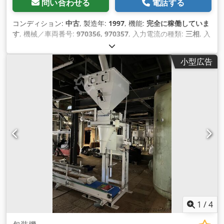
問い合わせる
電話する
コンディション:
中古
, 製造年:
1997
, 機能:
完全に稼働していま
す
, 機械／車両番号:
970356, 970357
, 入力電流の種類:
三相
, 入
力電圧:
400 V
, 圧縮空気接続:
6 バー
, 入力電流:
40 A
, 空気圧:
6
バー
,
小型広告
1
/
4