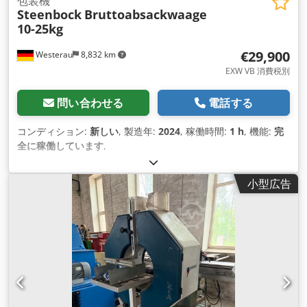
包装機
Steenbock
Bruttoabsackwaage
10-25kg
€29,900
Westerau
8,832 km
EXW VB 消費税別
問い合わせる
電話する
コンディション:
新しい
, 製造年:
2024
, 稼働時間:
1 h
, 機能:
完
全に稼働しています
,
小型広告