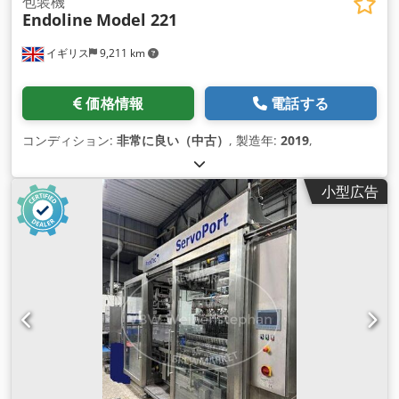
包装機
Endoline
Model 221
イギリス
9,211 km
価格情報
電話する
コンディション:
非常に良い（中古）
, 製造年:
2019
,
小型広告