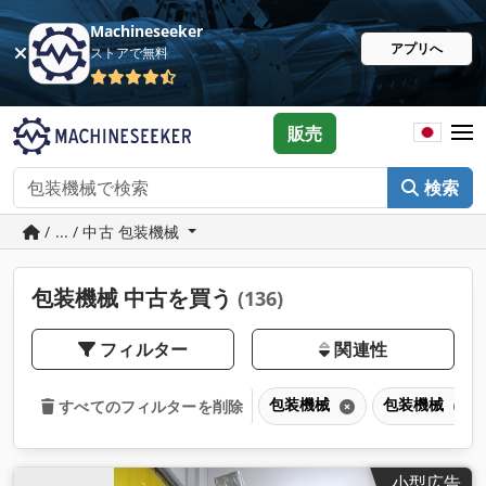
Machineseeker
アプリへ
ストアで無料
販売
検索
/ ... / 中古 包装機械
包装機械 中古を買う
(136)
フィルター
関連性
包装機械
包装機械
すべてのフィルターを削除
小型広告