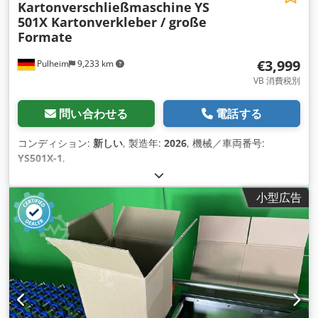
Kartonverschließmaschine
YS
501X Kartonverkleber / große
Formate
€3,999
Pulheim
9,233 km
VB 消費税別
問い合わせる
電話する
コンディション:
新しい
, 製造年:
2026
, 機械／車両番号:
YS501X-1
,
小型広告