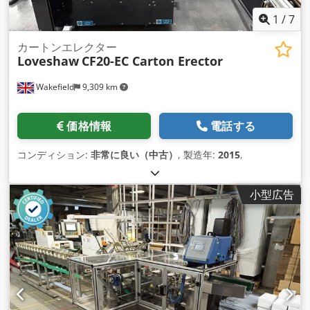
1
/
7
カートンエレクター
Loveshaw
CF20-EC Carton Erector
Wakefield
9,309 km
価格情報
電話する
コンディション:
非常に良い（中古）
, 製造年:
2015
,
小型広告