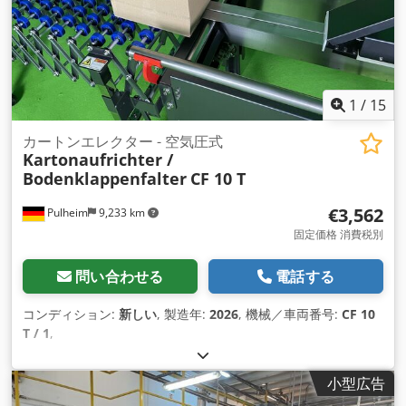
1
/
15
カートンエレクター - 空気圧式
Kartonaufrichter /
Bodenklappenfalter
CF 10 T
€3,562
Pulheim
9,233 km
固定価格 消費税別
問い合わせる
電話する
コンディション:
新しい
, 製造年:
2026
, 機械／車両番号:
CF 10
T / 1
,
小型広告