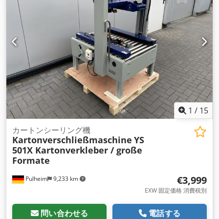
1
/
15
カートンシーリング機
Kartonverschließmaschine
YS
501X Kartonverkleber / große
Formate
€3,999
Pulheim
9,233 km
EXW 固定価格 消費税別
問い合わせる
電話する