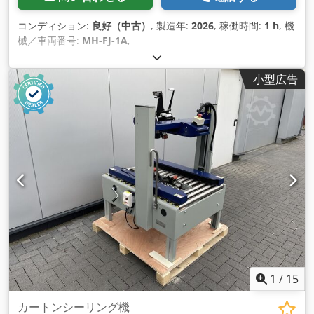
コンディション:
良好（中古）
, 製造年:
2026
, 稼働時間:
1 h
, 機
械／車両番号:
MH-FJ-1A
,
小型広告
1
/
15
カートンシーリング機