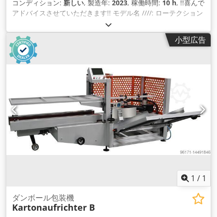
コンディション:
新しい
, 製造年:
2023
, 稼働時間:
10 h
, !!喜んで
アドバイスさせていただきます!! モデル名 ////: ローテクション
カートナー 特徴 ////: ダブルサーボフィードコントロール、ホ
ットメルトステーション、安全ハウジング、安全技術付き 生産
小型広告
方向 ////: 水平 コンベアシステム ////: ファンコンベアベルト
Chodpfor E Dpaex Agmoa 段ボール箱フィーダー ////: アクテ
ィブコンベアベルト付きトップ オペレータディスプレイ ////:
タッチスクリーン ドライブと制御 ////: 8 つのサーボ モーター
と PLC 制御 ボックス長さ ////: 150-300 mm ボックス幅 ////:
120-260 mm 包装高さ ////: 50-100 mm 速度 ////: 40〜60箱/分
箱のサイズと商品の重量によって異なります 段ボール箱の推奨
////: 折り畳み済みの箱、250～350g/m³ 消費電力 ////: 約9.5KW
電源 ////: 380 V / 50 Hz / 3相 システム重量 ////: 約1000 kg シス
テム寸法 ////: 約 4257 x 1605 x 1823 mm 植物の材質 ////:「表
面処理を施した304ステンレス鋼」 ホットメルトステーション
////: 必須、オプション Nordson または Robatech
1
/
1
ダンボール包装機
Kartonaufrichter B