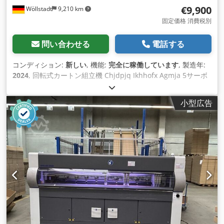
€9,900
Wöllstadt
9,210 km
固定価格 消費税別
問い合わせる
電話する
コンディション:
新しい
, 機能:
完全に稼働しています
, 製造年:
2024
, 回転式カートン組立機 Chjdpjq Ikhhofx Agmja 5サーボ
モーターとPLC制御 箱サイズにより5～20箱/分 現在の納期は2
週間以内 保証期間1年
小型広告