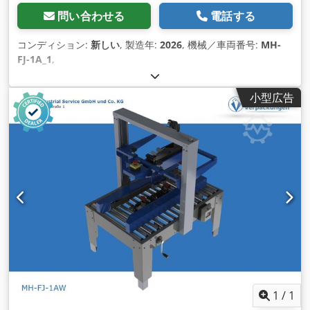
問い合わせる
電話する
コンディション:
新しい
, 製造年:
2026
, 機械／車両番号:
MH-
FJ-1A_1
,
小型広告
1
/
1