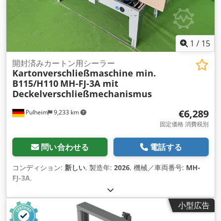
1
/
15
開封済みカートン用シーラー
Kartonverschließmaschine min.
B115/H110
MH-FJ-3A mit
Deckelverschließmechanismus
€6,289
Pulheim
9,233 km
固定価格 消費税別
問い合わせる
電話する
コンディション:
新しい
, 製造年:
2026
, 機械／車両番号:
MH-
FJ-3A
,
小型広告