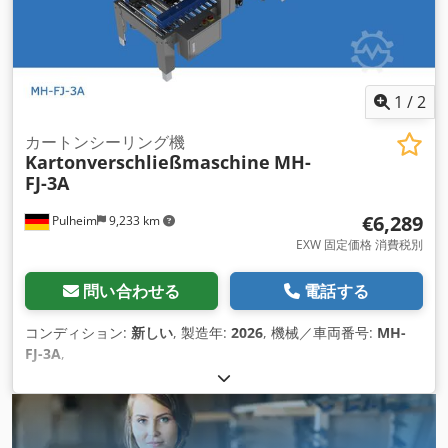
1
/
2
カートンシーリング機
Kartonverschließmaschine
MH-
FJ-3A
€6,289
Pulheim
9,233 km
EXW 固定価格 消費税別
問い合わせる
電話する
コンディション:
新しい
, 製造年:
2026
, 機械／車両番号:
MH-
FJ-3A
,