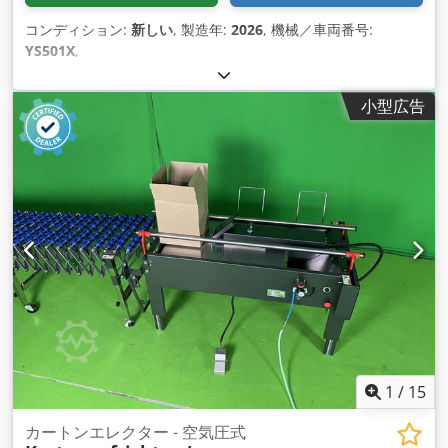
コンディション:
新しい
, 製造年:
2026
, 機械／車両番号:
YS501X
,
小型広告
1
/
15
カートンエレクター - 空気圧式