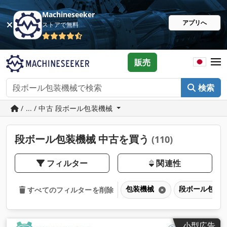
Machineseeker
アプリへ
ストアで無料
販売
検索
/ ... / 中古 段ボール包装機械
段ボール包装機械 中古を買う
(110)
フィルター
関連性
包装機械
段ボール包装
すべてのフィルターを削除
小型広告