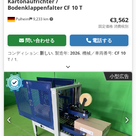
Kartonaufrichter /
Bodenklappenfalter
CF 10 T
€3,562
Pulheim
9,233 km
固定価格 消費税別
問い合わせる
電話する
コンディション:
新しい
, 製造年:
2026
, 機械／車両番号:
CF 10
T / 1
,
小型広告