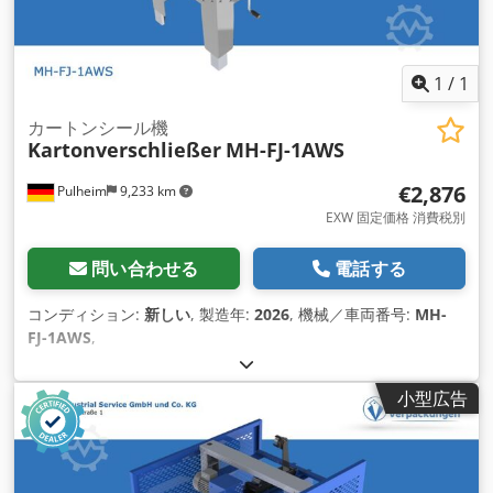
1
/
1
カートンシール機
Kartonverschließer
MH-FJ-1AWS
€2,876
Pulheim
9,233 km
EXW 固定価格 消費税別
問い合わせる
電話する
コンディション:
新しい
, 製造年:
2026
, 機械／車両番号:
MH-
FJ-1AWS
,
小型広告