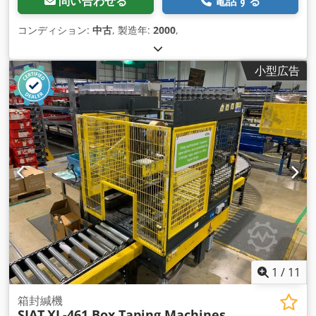
問い合わせる
電話する
コンディション:
中古
, 製造年:
2000
,
小型広告
1
/
11
箱封緘機
SIAT
XL-461 Box Taping Machines