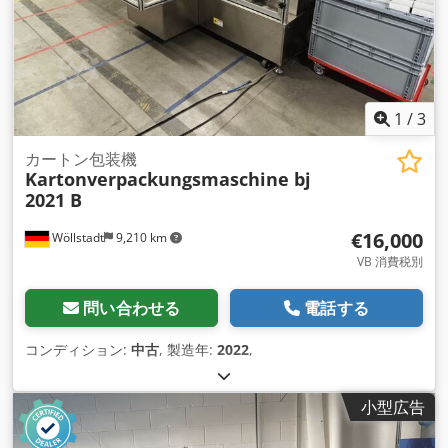
1
/
3
カートン包装機
Kartonverpackungsmaschine bj
2021 B
€16,000
Wöllstadt
9,210 km
VB 消費税別
問い合わせる
電話する
コンディション:
中古
, 製造年:
2022
,
小型広告