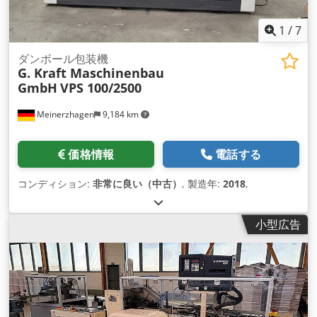
1
/
7
ダンボール包装機
G. Kraft Maschinenbau
GmbH
VPS 100/2500
Meinerzhagen
9,184 km
価格情報
電話する
コンディション:
非常に良い（中古）
, 製造年:
2018
,
小型広告