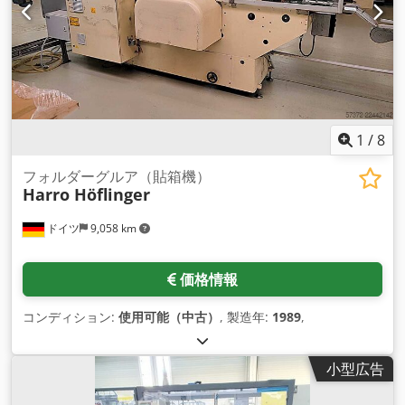
1
/
8
フォルダーグルア（貼箱機）
Harro Höflinger
ドイツ
9,058 km
価格情報
コンディション:
使用可能（中古）
, 製造年:
1989
,
小型広告