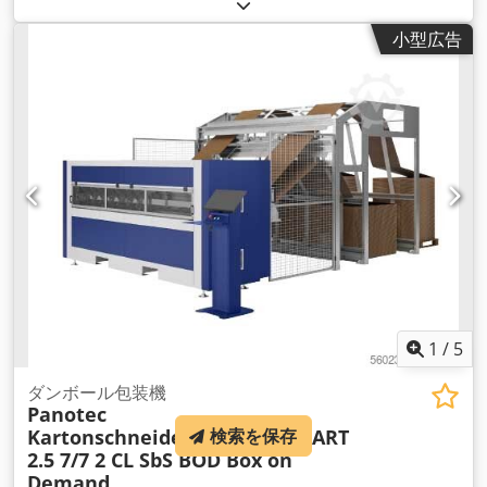
全幅:
3,500 mm
, 全長:
1,500 mm
, 装備:
CEマーキング
,
小型広告
1
/
5
ダンボール包装機
Panotec
検索を保存
Kartonschneidemaschine
SMART
2.5 7/7 2 CL SbS BOD Box on
Demand