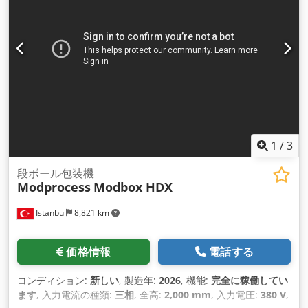
1
/
3
段ボール包装機
Modprocess
Modbox HDX
Istanbul
8,821 km
価格情報
電話する
コンディション:
新しい
, 製造年:
2026
, 機能:
完全に稼働してい
ます
, 入力電流の種類:
三相
, 全高:
2,000 mm
, 入力電圧:
380 V
,