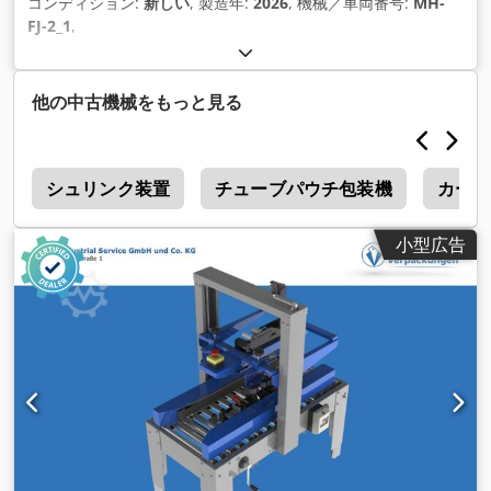
コンディション:
新しい
, 製造年:
2026
, 機械／車両番号:
MH-
FJ-2_1
,
他の中古機械をもっと見る
m
シュリンク装置
チューブパウチ包装機
カート
小型広告