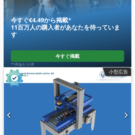
今すぐ€4.49から掲載
*
11百万人の購入者
があなたを待っていま
す
今すぐ掲載
*1件あたり/月
小型広告