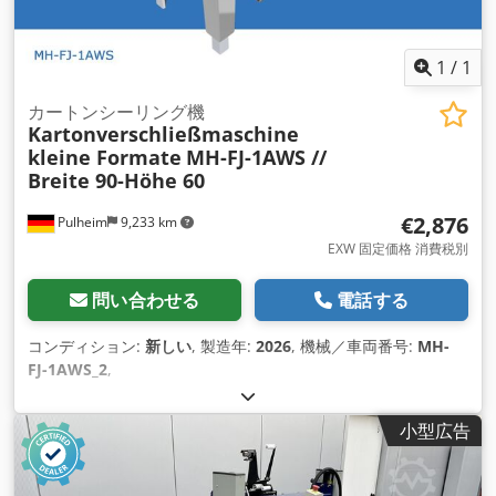
1
/
1
カートンシーリング機
Kartonverschließmaschine
kleine Formate
MH-FJ-1AWS //
Breite 90-Höhe 60
€2,876
Pulheim
9,233 km
EXW 固定価格 消費税別
問い合わせる
電話する
コンディション:
新しい
, 製造年:
2026
, 機械／車両番号:
MH-
FJ-1AWS_2
,
小型広告