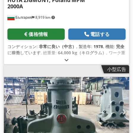
HUTA ZIGMUNT, Poland
MPM
2000A
България
8,919 km
価格情報
電話する
コンディション:
非常に良い（中古）
, 製造年:
1978
, 機能:
完全
に稼働しています
, 総重量:
64,000 kg（キログラム）
, ワーク重
量（最大）:
18 kg（キログラム）
,
小型広告