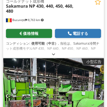
コールドナット成形機
Sakamura
NP 430, 440, 450, 460,
480
București
8,763 km
価格情報
電話する
コンディション:
使用可能（中古）
, 当社は、Sakamura冷間ナ
ット成形機モデルNP 430、NP 440、NP 450、NP 460、NP
480を提供できます。 バー直径4mm～33mm Dkedpfx Asv H
Ap Ajckor すべてのマシンがパワー不足
小型広告