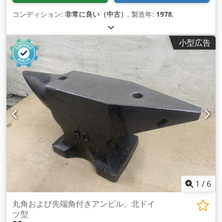
コンディション:
非常に良い（中古）
, 製造年:
1978
,
小型広告
1
/
6
丸角および先端角付きアンビル、北ドイ
ツ型