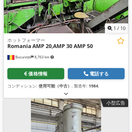
1
/
10
ホットフォーマー
Romania
AMP 20,AMP 30 AMP 50
București
8,763 km
価格情報
電話する
コンディション:
使用可能（中古）
, 製造年:
1984
,
小型広告