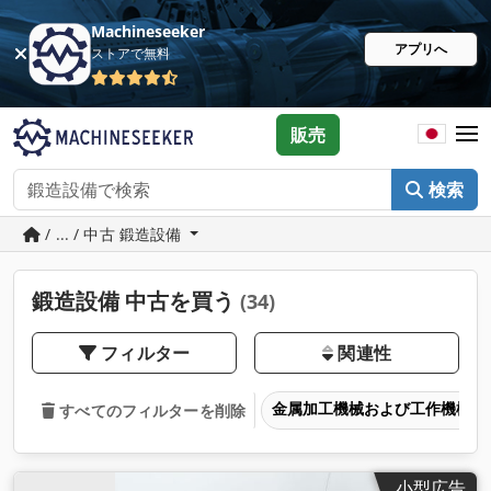
Machineseeker
アプリへ
ストアで無料
販売
検索
/ ... / 中古 鍛造設備
鍛造設備 中古を買う
(34)
フィルター
関連性
金属加工機械および工作機械
すべてのフィルターを削除
小型広告