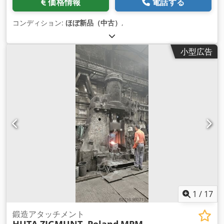
価格情報
電話する
コンディション:
ほぼ新品（中古）
,
小型広告
1
/
17
鍛造アタッチメント