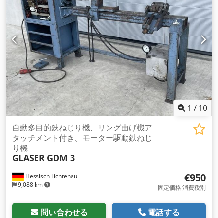
1
/
10
自動多目的鉄ねじり機、リング曲げ機ア
タッチメント付き、モーター駆動鉄ねじ
り機
GLASER
GDM 3
€950
Hessisch Lichtenau
9,088 km
固定価格 消費税別
問い合わせる
電話する