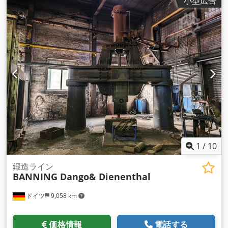
小型広告
1
/
10
鍛造ライン
BANNING Dango& Dienenthal
ドイツ
9,058 km
価格情報
電話する