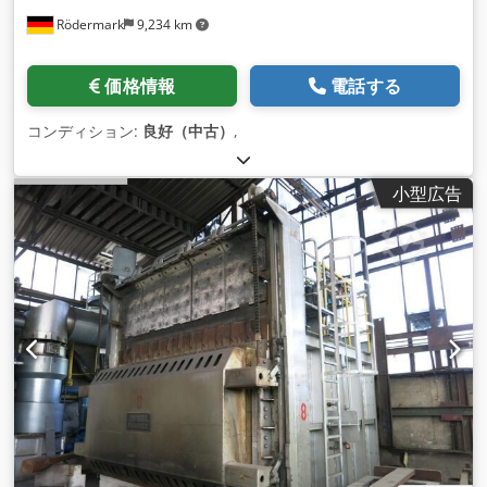
Rödermark
9,234 km
価格情報
電話する
コンディション:
良好（中古）
,
小型広告