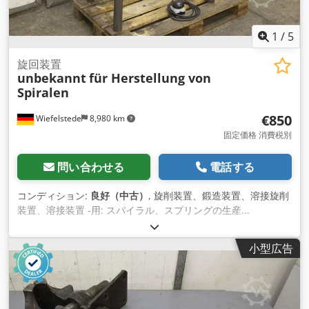
1
/
5
旋回装置
unbekannt
für Herstellung von
Spiralen
€850
Wiefelstede
8,980 km
固定価格 消費税別
問い合わせる
電話する
コンディション:
良好（中古）
, 旋削装置、鍛造装置、溶接旋削
装置、溶接装置 -用: スパイラル、スプリングの生産...
Djdpfxjcvpuaj Ackokr -ホルダーØ 88 x 300 mm -スピード：
31rpm -ドライブ。1.5kW -電圧：400V -寸法図。
小型広告
1000/550/H1200 mm -重量：120kg