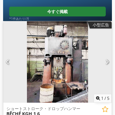
今すぐ掲載
*1件あたり/月
小型広告
1
/
5
ショートストローク・ドロップハンマー
BÊCHÉ
KGH 1,6