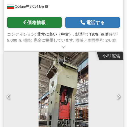
София
9,054 km
価格情報
電話する
コンディション:
非常に良い（中古）
, 製造年:
1978
, 稼働時間:
5,000 h
, 機能:
完全に稼働しています
, 機械／車両番号:
24
, 総
重量:
140,000 kg（キログラム）
,
小型広告