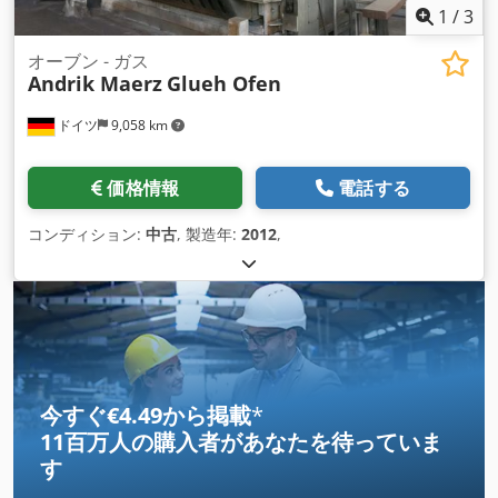
1
/
3
オーブン - ガス
Andrik Maerz
Glueh Ofen
ドイツ
9,058 km
価格情報
電話する
コンディション:
中古
, 製造年:
2012
,
今すぐ€4.49から掲載
*
11百万人の購入者
があなたを待っていま
す