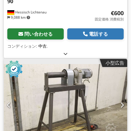
90
€600
Hessisch Lichtenau
9,088 km
固定価格 消費税別
問い合わせる
電話する
コンディション:
中古
,
小型広告