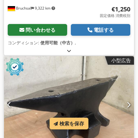
€1,250
Bruchsal
9,322 km
固定価格 消費税別
問い合わせる
電話する
コンディション:
使用可能（中古）
,
小型広告
検索を保存