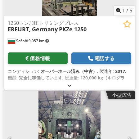
1
/
6
1250トン加圧トリミングプレス
ERFURT, Germany
PKZe 1250
Sofia
9,057 km
価格情報
電話する
コンディション:
オーバーホール済み（中古）
, 製造年:
2017
,
機能:
完全に稼働しています
, 総重量:
120,000 kg（キログラ
ム）
, 全高:
5,600 mm
, 加圧力:
1,250 t
, 空気圧:
6 バー
, サイド
スタンド間の距離:
1,200 mm
, スタンド間距:
1,400 mm
, スト
小型広告
ローク長:
500 mm
, テーブル長さ:
1,850 mm
, テーブル幅:
1,600 mm
,