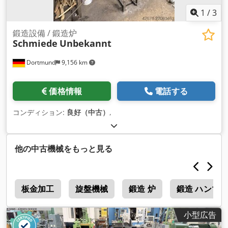
1
/
3
鍛造設備 / 鍛造炉
Schmiede
Unbekannt
Dortmund
9,156 km
価格情報
電話する
コンディション:
良好（中古）
,
他の中古機械をもっと見る
l
板金加工
旋盤機械
鍛造 炉
鍛造 ハンマ
小型広告