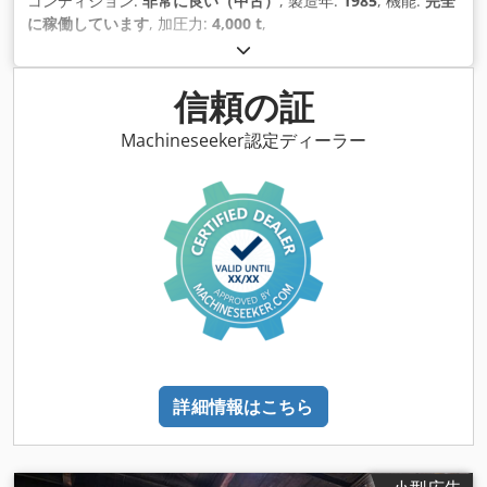
コンディション:
非常に良い（中古）
, 製造年:
1985
, 機能:
完全
に稼働しています
, 加圧力:
4,000 t
,
信頼の証
Machineseeker認定ディーラー
詳細情報はこちら