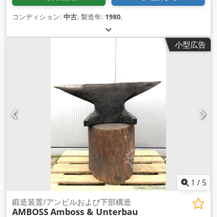
コンディション:
中古
, 製造年:
1980
,
小型広告
1
/
5
鍛造装置/アンビルおよび下部構造
AMBOSS
Amboss & Unterbau