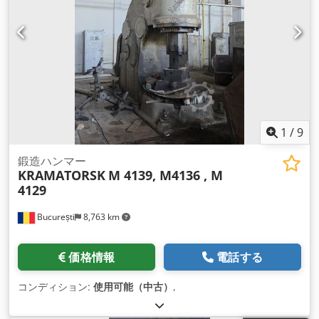
1
/
9
鍛造ハンマー
KRAMATORSK
M 4139, M4136 , M
4129
București
8,763 km
価格情報
電話する
コンディション:
使用可能（中古）
,