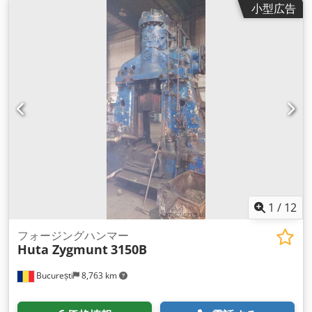
小型広告
1
/
12
フォージングハンマー
Huta Zygmunt
3150B
București
8,763 km