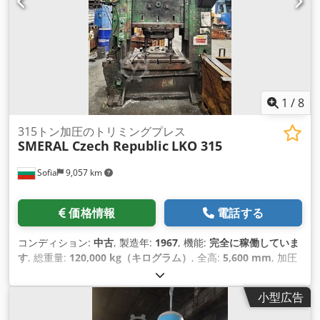
1
/
8
315トン加圧のトリミングプレス
SMERAL Czech Republic
LKO 315
Sofia
9,057 km
価格情報
電話する
コンディション:
中古
, 製造年:
1967
, 機能:
完全に稼働していま
す
, 総重量:
120,000 kg（キログラム）
, 全高:
5,600 mm
, 加圧
力:
315 t
, 空気圧:
6 バー
, サイドスタンド間の距離:
1,300 mm
,
ストローク長:
180 mm
, テーブル長さ:
1,280 mm
, テーブル幅:
小型広告
800 mm
,