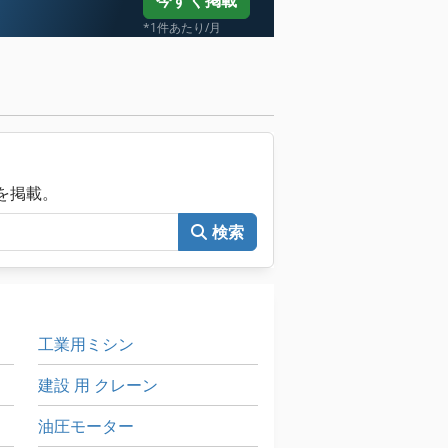
今すぐ掲載
*1件あたり/月
械を掲載。
検索
工業用ミシン
建設 用 クレーン
油圧モーター