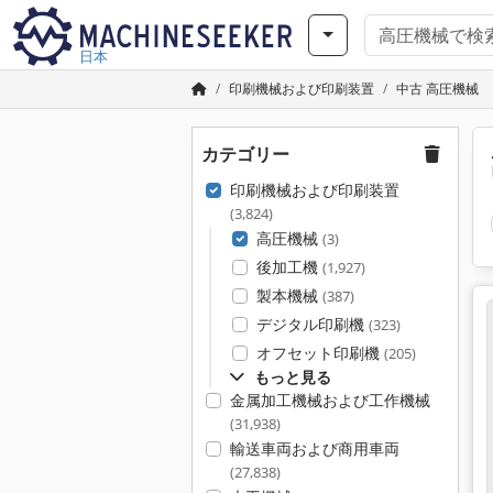
日本
印刷機械および印刷装置
中古 高圧機械
カテゴリー
印刷機械および印刷装置
(3,824)
高圧機械
(3)
後加工機
(1,927)
製本機械
(387)
デジタル印刷機
(323)
オフセット印刷機
(205)
もっと見る
金属加工機械および工作機械
(31,938)
輸送車両および商用車両
(27,838)