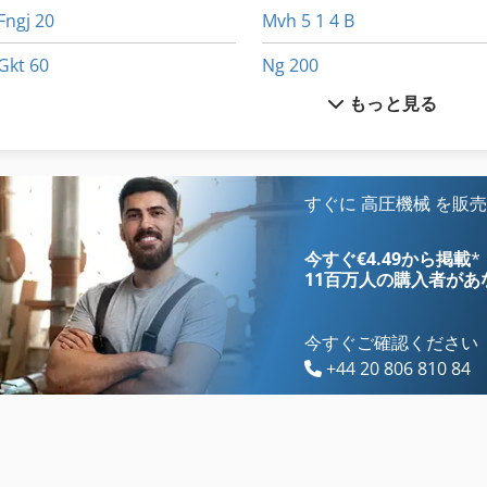
Fngj 20
Mvh 5 1 4 B
Gkt 60
Ng 200
もっと見る
Hc 310
Tak 18
Hpp 11
その他
Hsc 20 Linear
ファン 送風機
すぐに 高圧機械 を販
International 433
大きな トラック
今すぐ€4.49から掲載
*
11百万人の購入者
があ
今すぐご確認ください
+44 20 806 810 84