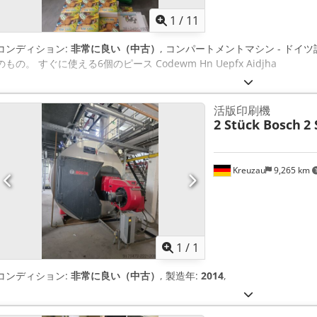
1
/
11
コンディション:
非常に良い（中古）
, コンパートメントマシン - ド
のもの。 すぐに使える6個のピース Codewm Hn Uepfx Aidjha
活版印刷機
2 Stück Bosch
2 
Kreuzau
9,265 km
さらに画像
1
/
1
コンディション:
非常に良い（中古）
, 製造年:
2014
,