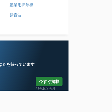
産業用掃除機
超音波
送風機
非常用発電機
売
なたを待っています
今すぐ掲載
*1件あたり/月