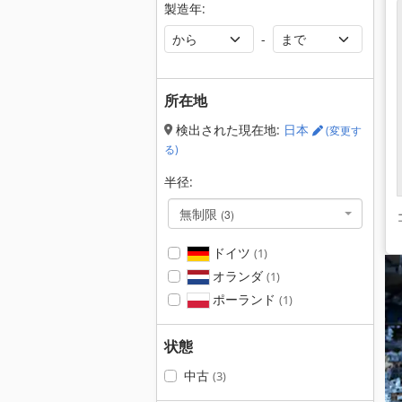
製造年:
-
所在地
検出された現在地:
日本
(変更す
る)
半径:
無制限
(3)
ドイツ
(1)
オランダ
(1)
ポーランド
(1)
状態
中古
(3)