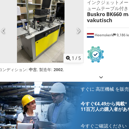
インクジェットメー
ュームテーブル付き）
Buskro
BK660 ma
vakutisch
Heemskerk
9,186 
1
/
5
コンディション:
中古
, 製造年:
2002
,
すぐに 高圧機械 を販
今すぐ€4.49から掲載
*
11百万人の購入者
があ
今すぐご確認ください