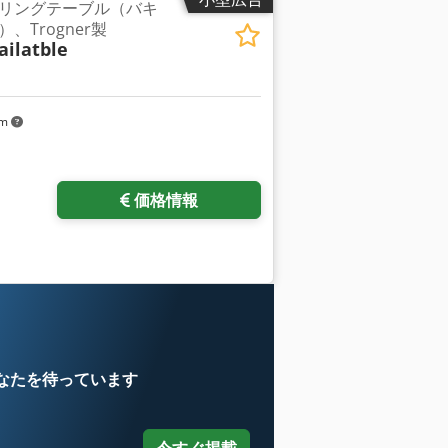
リングテーブル（バキ
、Trogner製
ilatble
km
価格情報
売
なたを待っています