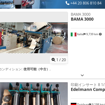
+44 20 806 810 84
BAMA 3000
BAMA
3000
Italia
9,739 km
1
/
20
コンディション:
使用可能（中古）
,
印刷インサート 8 1
Edelmann
Compu
Duisburg
9,198 km