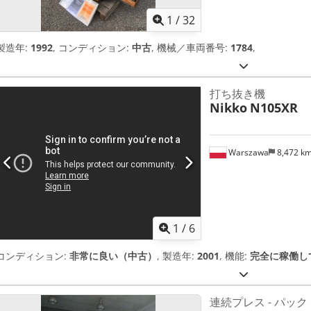
1
/
32
製造年:
1992
, コンディション:
中古
, 機械／車両番号:
1784
,
打ち抜き機
Nikko
N105XR
Warszawa
8,472 k
1
/
6
コンディション:
非常に良い（中古）
, 製造年:
2001
, 機能:
完全に稼働し
連続プレス - パッ