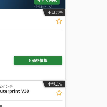
今すぐ掲載
*1件あたり/月
小型広告
価格情報
小型広告
/2インチ
terprint V38