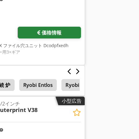
価格情報
1 X ファイル穴ユニット Dcodpfxedh
ー用3×ギア
続 炉
Ryobi Entlos
Ryobi 925
小型広告
1/2インチ
terprint V38