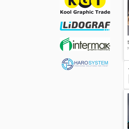
Ryobi 754
Ryobi 3200 Pfa
Atek