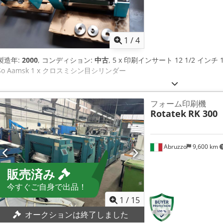
1
/
4
製造年:
2000
, コンディション:
中古
, 5 x 印刷インサート 12 1/2 インチ
So Aamsk 1 x クロスミシン目シリンダー
フォーム印刷機
Rotatek
RK 300
Abruzzo
9,600 km
販売済み
今すぐご自身で出品！
1
/
15
オークションは終了しました