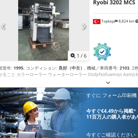
Ryobi
3202 MCS
Topkapı
8,824 km
1
/
6
製造年:
1995
, コンディション:
良好（中古）
, 機械／車両番号:
2103
, 
せること カラーローラー ウォーターローラー Dsdpfxofuwmqo Aamjck
すぐに フォーム印刷機
今すぐ€4.49から掲載
*
11百万人の購入者
があ
今すぐご確認ください