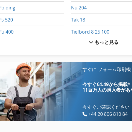
Folding
Nu 204
Fs 520
Tak 18
Fu 400
Tiefbord 8 25 100
もっと見る
Fus 200
その他
Hsc 20 Linear
その他 の アクセサリー
International 433
インクジェットプリンター
すぐに フォーム印刷機
Kgs 1670
トラック
今すぐ€4.49から掲載
*
11百万人の購入者
があ
今すぐご確認ください
+44 20 806 810 84