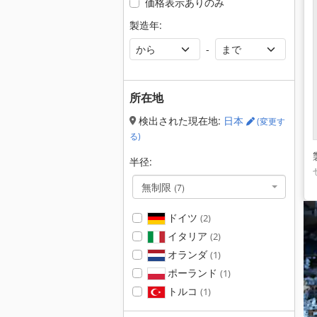
価格表示ありのみ
製造年:
-
所在地
検出された現在地:
日本
(変更す
る)
半径:
無制限
(7)
ドイツ
(2)
イタリア
(2)
オランダ
(1)
ポーランド
(1)
トルコ
(1)