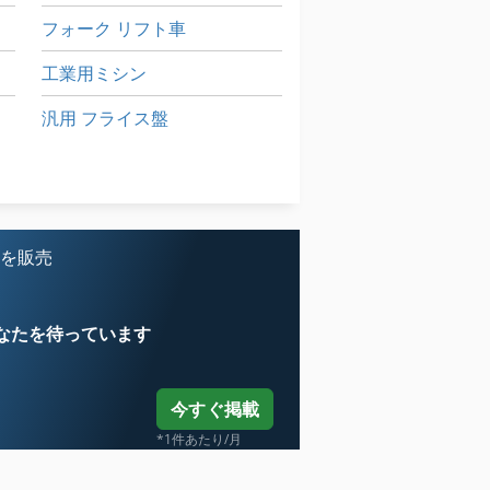
フォーク リフト車
工業用ミシン
汎用 フライス盤
産業用掃除機
送風機
 を販売
なたを待っています
今すぐ掲載
*1件あたり/月