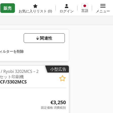
販売
言語
お気に入りリスト
(0)
ログイン
メニュー
関連性
ィルターを削除
小型広告
 / Ryobi 3202MCS – 2
セット印刷機
5CF/3302MCS
€3,250
固定価格 消費税別