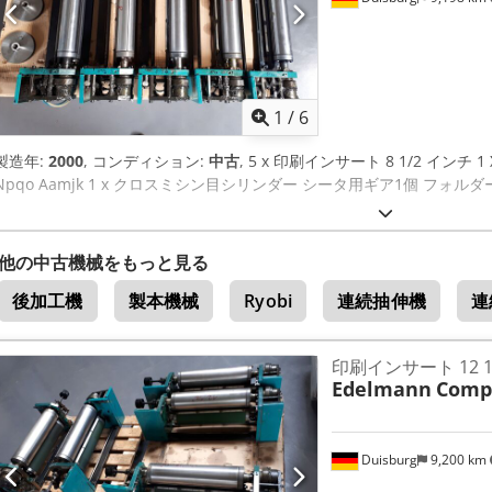
1
/
6
製造年:
2000
, コンディション:
中古
, 5 x 印刷インサート 8 1/2 インチ 
Npqo Aamjk 1 x クロスミシン目シリンダー シータ用ギア1個 フォルダ
他の中古機械をもっと見る
後加工機
製本機械
Ryobi
連続抽伸機
連
印刷インサート 12 
Edelmann
Compu
Duisburg
9,200 km