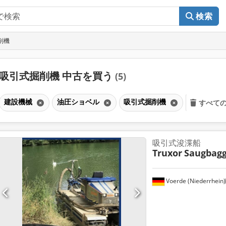
検索
削機
吸引式掘削機 中古を買う
(5)
建設機械
油圧ショベル
吸引式掘削機
すべて
吸引式浚渫船
Truxor
Saugbagg
Voerde (Niederrhein)