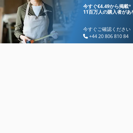
Ls 703
建設 用 クレーン
今すぐ€4.49から掲載
*
11百万人の購入者
があ
今すぐご確認ください
+44 20 806 810 84