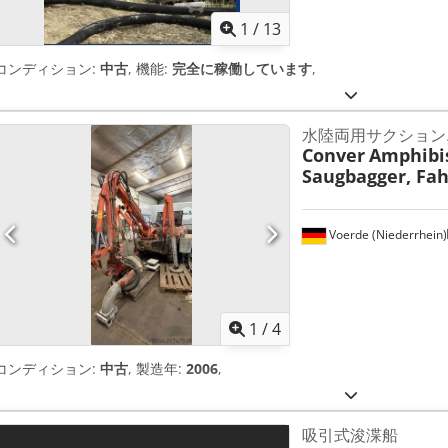
1
/
13
コンディション:
中古
, 機能:
完全に稼働しています
,
水陸両用サクション
Conver
Amphibi
Saugbagger, Fa
Voerde (Niederrhein)
1
/
4
コンディション:
中古
, 製造年:
2006
,
吸引式浚渫船