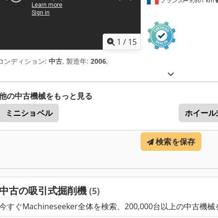
フランス
9,861 km
1
/
15
コンディション:
中古
, 製造年:
2006
,
他の中古機械をもっと見る
ミニショベル
ホイール
検索を保存
中古の吸引式掘削機
(5)
今すぐMachineseeker全体を検索、200,000台以上の中古機