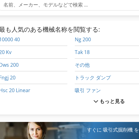
最も人気のある機械名称を閲覧する:
10000 40
Ng 200
20 Kv
Tak 18
Dws 200
その他
Fngj 20
トラック ダンプ
Hsc 20 Linear
吸引 ファン
もっと見る
Idx 23
吸引ユニット
International 433
大きな トラック
Kgs 1670
工業用ミシン
すぐに 吸引式掘削機 