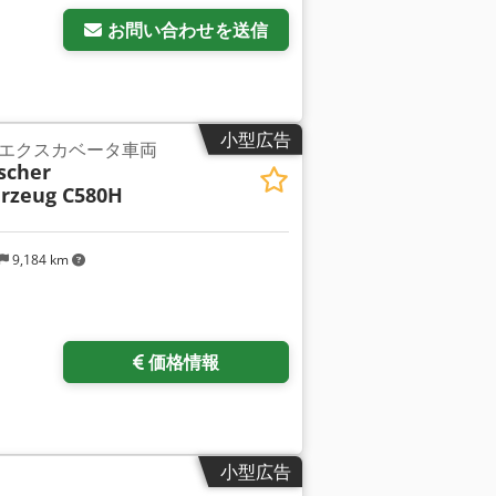
お問い合わせを送信
小型広告
エクスカベータ車両
scher
hrzeug C580H
9,184 km
価格情報
小型広告