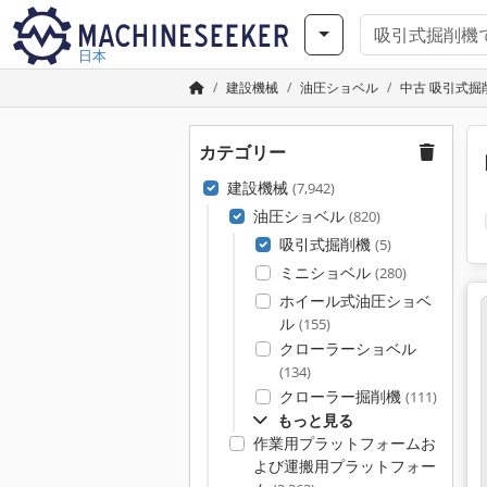
日本
建設機械
油圧ショベル
中古 吸引式掘
カテゴリー
建設機械
(7,942)
油圧ショベル
(820)
吸引式掘削機
(5)
ミニショベル
(280)
ホイール式油圧ショベ
ル
(155)
クローラーショベル
(134)
クローラー掘削機
(111)
もっと見る
作業用プラットフォームお
よび運搬用プラットフォー