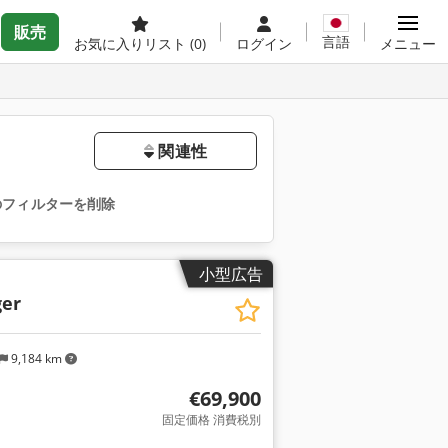
販売
言語
お気に入りリスト
(0)
ログイン
メニュー
関連性
のフィルターを削除
小型広告
er
9,184 km
€69,900
固定価格 消費税別