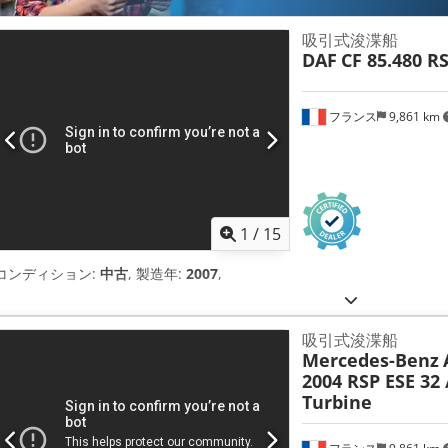
吸引式浚渫船
DAF
CF 85.480 R
フランス
9,861 km
1
/
15
コンディション:
中古
, 製造年:
2007
,
吸引式浚渫船
Mercedes-Benz
2004 RSP ESE 32 
Turbine