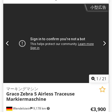
小型広告
1
/
21
マーキングマシン
Graco
Zebra 5 Airless Traceuse
Markiermaschine
€3,900
Wendelstein
9,178 km