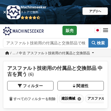
Machineseeker
アプリへ
ストアで無料
販売
検索
/ ... / 中古 アスファルト技術用の付属品と交換部品
アスファルト技術用の付属品と交換部品 中
古を買う
(6)
フィルター
関連性
建設機械
アスファルト
すべてのフィルターを削除