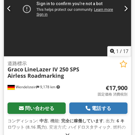
1
/
17
道路標示
Graco
LineLazer IV 250 SPS
Airless Roadmarking
€17,900
Wendelstein
9,178 km
固定価格 消費税別
問い合わせる
電話する
コンディション:
中古
, 機能:
完全に稼働しています
, 出力:
6 キ
ロワット (8.16 馬力)
, 変速方式:
ハイドロスタティック
, 燃料の
種類:
ガソリン
, 色:
青
,