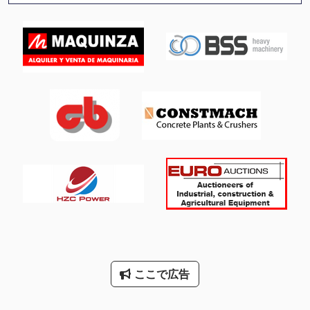
International 433
International 510
Kgs 1670
Meh 5 2 1 8 B
その他
その他 の アクセサリー
アスファルトプラント
エクス トラクター
ファン 送風機
ここで広告
亜鉛メッキ パレット ラック
大きな トラック