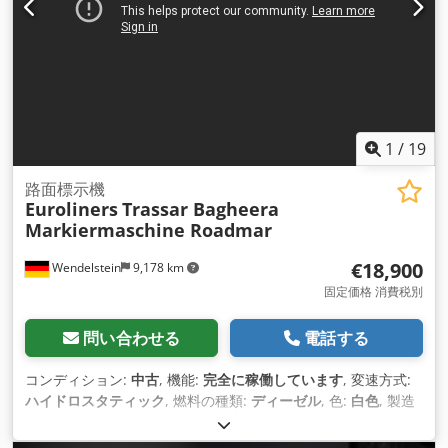
1
/
19
路面標示機
Euroliners
Trassar Bagheera
Markiermaschine Roadmar
€18,900
Wendelstein
9,178 km
固定価格 消費税別
問い合わせる
電話する
コンディション:
中古
, 機能:
完全に稼働しています
, 変速方式:
ハイドロスタティック
, 燃料の種類:
ディーゼル
, 色:
白色
, 製造
年:
1992
, 稼働時間:
4,470 h
, 装備:
エアコン, キャビン
,