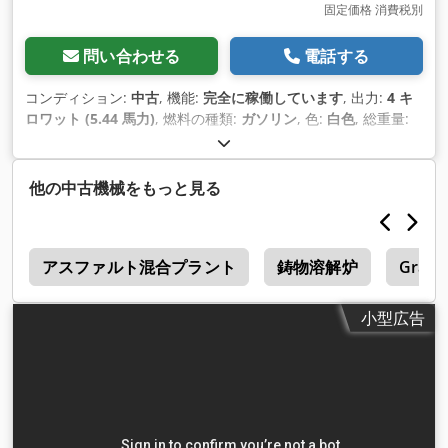
固定価格 消費税別
問い合わせる
電話する
コンディション:
中古
, 機能:
完全に稼働しています
, 出力:
4 キ
ロワット (5.44 馬力)
, 燃料の種類:
ガソリン
, 色:
白色
, 総重量:
750 kg（キログラム）
, 初回登録:
07/2001
, 製造年:
2001
,
他の中古機械をもっと見る
n
アスファルト混合プラント
鋳物溶解炉
Graco
小型広告