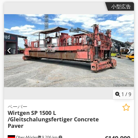
小型広告
1
/
9
ペーバー
Wirtgen
SP 1500 L
/Gleitschalungsfertiger Concrete
Paver
Ober-Mörlen
9,206 km