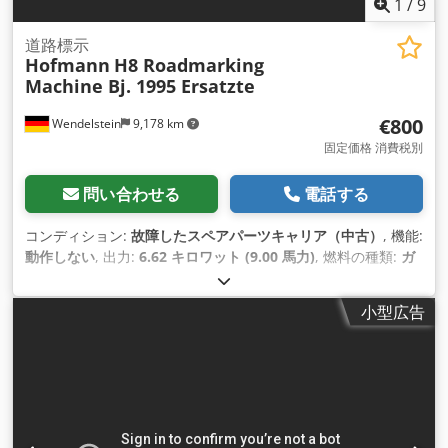
1
/
9
道路標示
Hofmann
H8 Roadmarking
Machine Bj. 1995 Ersatzte
€800
Wendelstein
9,178 km
固定価格 消費税別
問い合わせる
電話する
コンディション:
故障したスペアパーツキャリア（中古）
, 機能:
動作しない
, 出力:
6.62 キロワット (9.00 馬力)
, 燃料の種類:
ガ
ソリン
, 色:
オレンジ
, 空車重量:
175 kg（キログラム）
, 製造年:
1995
,
小型広告