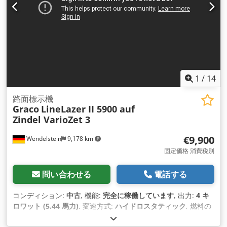
1
/
14
路面標示機
Graco
LineLazer II 5900 auf
Zindel VarioZet 3
€9,900
Wendelstein
9,178 km
固定価格 消費税別
問い合わせる
電話する
コンディション:
中古
, 機能:
完全に稼働しています
, 出力:
4 キ
ロワット (5.44 馬力)
, 変速方式:
ハイドロスタティック
, 燃料の
種類:
ガソリン
, 色:
オレンジ
, 座席数:
1
, 製造年:
2002
,