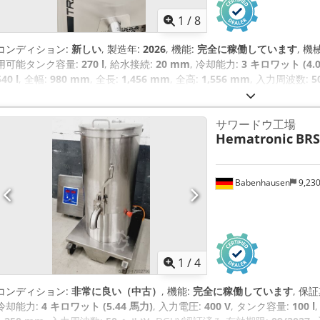
1
/
8
コンディション:
新しい
, 製造年:
2026
, 機能:
完全に稼働しています
, 
用可能タンク容量:
270 l
, 給水接続:
20 mm
, 冷却能力:
3 キロワット (4.
540 l
, 全幅:
980 mm
, 全長:
1,456 mm
, 全高:
1,556 mm
, 入力周波数:
5
09/2027
, 入力電流の種類:
三相
,
サワードウ工場
Hematronic
BRS
Babenhausen
9,23
1
/
4
コンディション:
非常に良い（中古）
, 機能:
完全に稼働しています
, 保
冷却能力:
4 キロワット (5.44 馬力)
, 入力電圧:
400 V
, タンク容量:
100 l