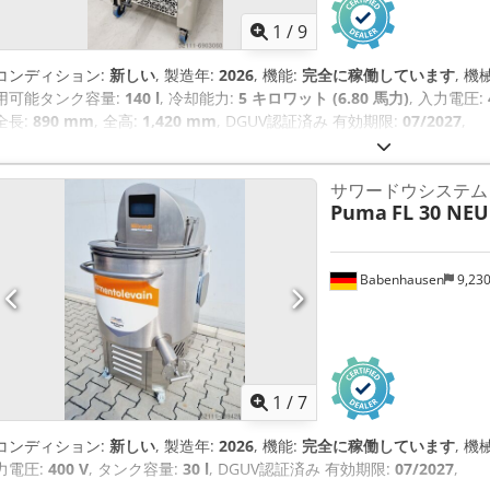
1
/
9
コンディション:
新しい
, 製造年:
2026
, 機能:
完全に稼働しています
, 
用可能タンク容量:
140 l
, 冷却能力:
5 キロワット (6.80 馬力)
, 入力電圧:
全長:
890 mm
, 全高:
1,420 mm
, DGUV認証済み 有効期限:
07/2027
,
サワードウシステム
Puma
FL 30 NEU
Babenhausen
9,23
1
/
7
コンディション:
新しい
, 製造年:
2026
, 機能:
完全に稼働しています
, 
力電圧:
400 V
, タンク容量:
30 l
, DGUV認証済み 有効期限:
07/2027
,