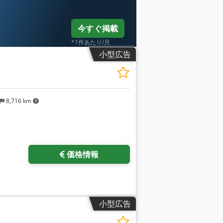
今すぐ掲載
*1件あたり/月
小型広告
8,716 km
さらに画像をリクエスト
価格情報
小型広告