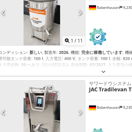
Babenhausen
9,23
1
/
11
コンディション:
新しい
, 製造年:
2026
, 機能:
完全に稼働しています
, 
用可能タンク容量:
100 l
, 入力電圧:
400 V
, タンク容量:
100 l
, 全幅:
820
入力周波数:
50 ヘルツ
, DGUV認証済み 有効期限:
07/2027
, 入力電流の
サワードウシステム
JAC
Tradilevan 
Babenhausen
9,23