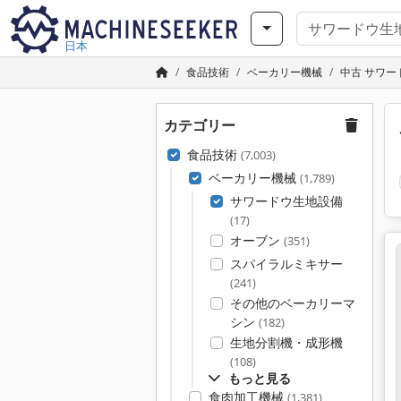
日本
食品技術
ベーカリー機械
中古 サワー
カテゴリー
食品技術
(7,003)
ベーカリー機械
(1,789)
サワードウ生地設備
(17)
オーブン
(351)
スパイラルミキサー
(241)
その他のベーカリーマ
シン
(182)
生地分割機・成形機
(108)
もっと見る
食肉加工機械
(1,381)