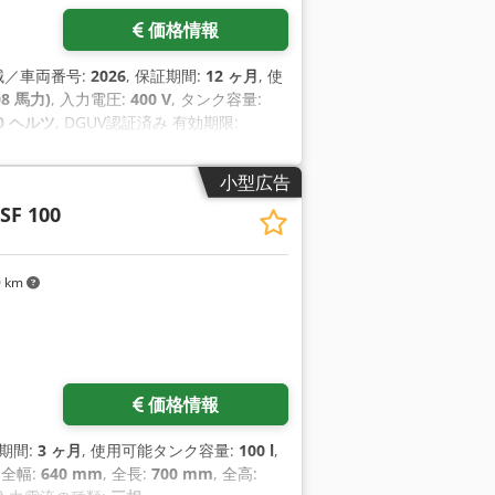
価格情報
機械／車両番号:
2026
, 保証期間:
12 ヶ月
, 使
08 馬力)
, 入力電圧:
400 V
, タンク容量:
0 ヘルツ
, DGUV認証済み 有効期限:
小型広告
SF 100
0 km
価格情報
証期間:
3 ヶ月
, 使用可能タンク容量:
100 l
,
, 全幅:
640 mm
, 全長:
700 mm
, 全高: