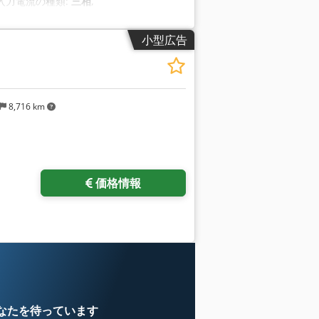
 入力電流の種類:
三相
,
小型広告
8,716 km
価格情報
なたを待っています