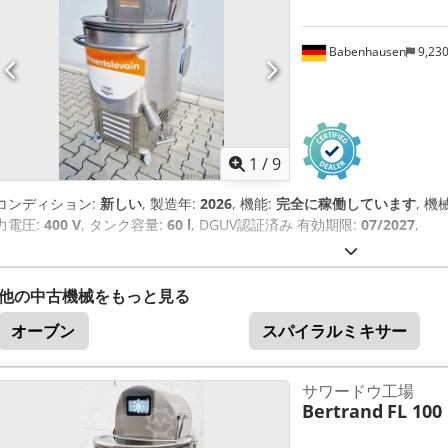
Babenhausen
9,23
1
/
9
コンディション:
新しい
, 製造年:
2026
, 機能:
完全に稼働しています
, 
力電圧:
400 V
, タンク容量:
60 l
, DGUV認証済み 有効期限:
07/2027
,
他の中古機械をもっと見る
オーブン
スパイラルミキサー
サワードウ工場
Bertrand
FL 100