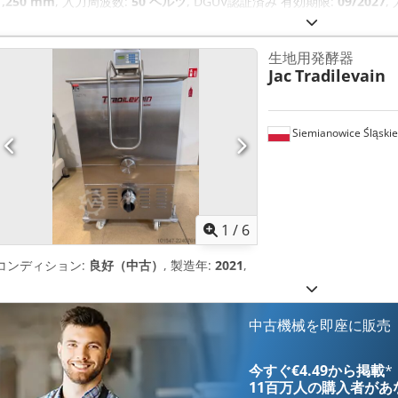
1,250 mm
, 入力周波数:
50 ヘルツ
, DGUV認証済み 有効期限:
09/2027
,
生地用発酵器
Jac
Tradilevain
Siemianowice Śląskie
1
/
6
コンディション:
良好（中古）
, 製造年:
2021
,
中古機械を即座に販売
今すぐ€4.49から掲載
*
11百万人の購入者
があ