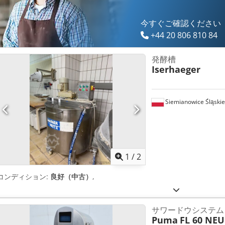
今すぐご確認ください
+44 20 806 810 84
発酵槽
Iserhaeger
Siemianowice Śląskie
1
/
2
コンディション:
良好（中古）
,
サワードウシステム
Puma
FL 60 NEU