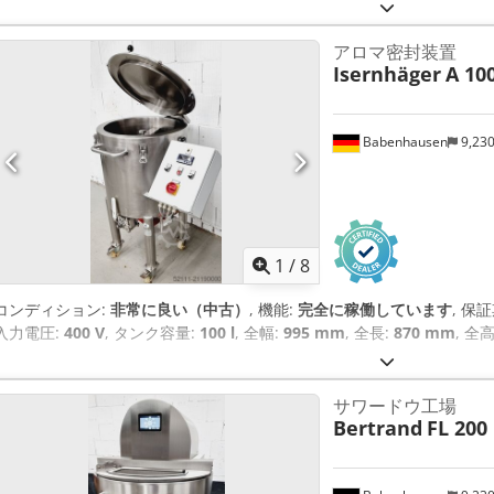
アロマ密封装置
Isernhäger
A 10
Babenhausen
9,23
1
/
8
コンディション:
非常に良い（中古）
, 機能:
完全に稼働しています
, 保
入力電圧:
400 V
, タンク容量:
100 l
, 全幅:
995 mm
, 全長:
870 mm
, 全
サワードウ工場
Bertrand
FL 200