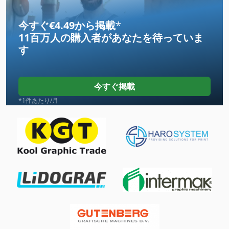
Tiefbord 8 25 100
今すぐ€4.49から掲載
*
11百万人の購入者
があなたを待っていま
その他
す
インクジェットプリンター
トラック
今すぐ掲載
トラック スケール
*1件あたり/月
ファン 送風機
フィーダー ボックス
フィード ロール
フォーク リフトのクレーン アーム
フォーク リフト車
リフター