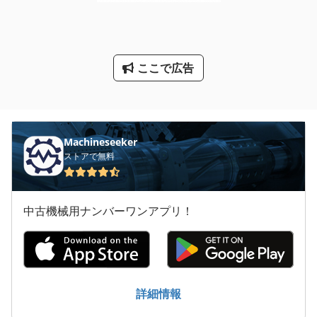
丸のこ
汎用 フライス盤
ここで広告
汎用 旋盤
汎用旋盤
用紙計数機
Machineseeker
ストアで無料
中古機械用ナンバーワンアプリ！
詳細情報